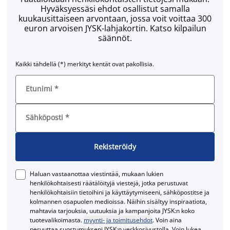
Hyväksyessäsi ehdot osallistut samalla
kuukausittaiseen arvontaan, jossa voit voittaa 300
euron arvoisen JYSK-lahjakortin. Katso kilpailun
säännöt.
Kaikki tähdellä (*) merkityt kentät ovat pakollisia.
Etunimi
*
Sähköposti
*
Rekisteröidy
Haluan vastaanottaa viestintää, mukaan lukien
henkilökohtaisesti räätälöityjä viestejä, jotka perustuvat
henkilökohtaisiin tietoihini ja käyttäytymiseeni, sähköpostitse ja
kolmannen osapuolen medioissa. Näihin sisältyy inspiraatiota,
mahtavia tarjouksia, uutuuksia ja kampanjoita JYSK:n koko
tuotevalikoimasta.
myynti- ja toimitusehdot
. Voin aina
peruuttaa suostumukseni JYSK:n verkkosivustolla. Voin lukea