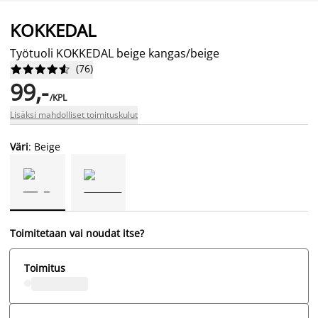
KOKKEDAL
Työtuoli KOKKEDAL beige kangas/beige
(
76
)










99,-
/KPL
Lisäksi mahdolliset toimituskulut
Väri
: Beige
Toimitetaan vai noudat itse?
Toimitus