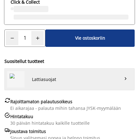
Click & Collect
Vie ostoskoriin
Suositellut tuotteet

Lattiasuojat

Rajoittamaton palautusoikeus
Ei aikarajaa - palauta mihin tahansa JYSK-myymälään

Hintatakuu
30 päivän hintatakuu kaikille tuotteille

Joustava toimitus
Sinun valitsemasi nopea ja helppo toimitus