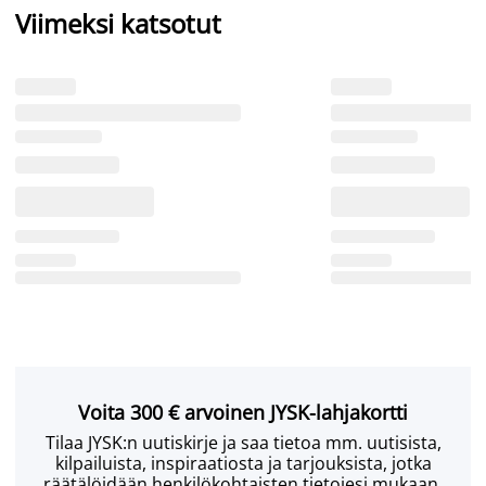
Viimeksi katsotut
Voita 300 € arvoinen JYSK-lahjakortti
Tilaa JYSK:n uutiskirje ja saa tietoa mm. uutisista,
kilpailuista, inspiraatiosta ja tarjouksista, jotka
räätälöidään henkilökohtaisten tietojesi mukaan.