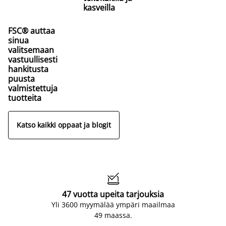
kasveilla
FSC® auttaa
sinua
valitsemaan
vastuullisesti
hankitusta
puusta
valmistettuja
tuotteita
Katso kaikki oppaat ja blogit

47 vuotta upeita tarjouksia
Yli 3600 myymälää ympäri maailmaa
49 maassa.