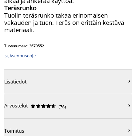
aikaa ja ahkeraa käyttöä.
Teräsrunko
Tuolin teräsrunko takaa erinomaisen
vakauden ja tuen. Teräs on erittäin kestävä
materiaali.
Tuotenumero: 3670552
Asennusohje


Lisätiedot
Arvostelut











(
76
)

Toimitus