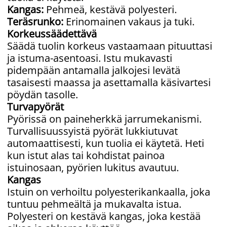
Kangas:
Pehmeä, kestävä polyesteri.
Teräsrunko:
Erinomainen vakaus ja tuki.
Korkeussäädettävä
Säädä tuolin korkeus vastaamaan pituuttasi
ja istuma-asentoasi. Istu mukavasti
pidempään antamalla jalkojesi levätä
tasaisesti maassa ja asettamalla käsivartesi
pöydän tasolle.
Turvapyörät
Pyörissä on paineherkkä jarrumekanismi.
Turvallisuussyistä pyörät lukkiutuvat
automaattisesti, kun tuolia ei käytetä. Heti
kun istut alas tai kohdistat painoa
istuinosaan, pyörien lukitus avautuu.
Kangas
Istuin on verhoiltu polyesterikankaalla, joka
tuntuu pehmeältä ja mukavalta istua.
Polyesteri on kestävä kangas, joka kestää