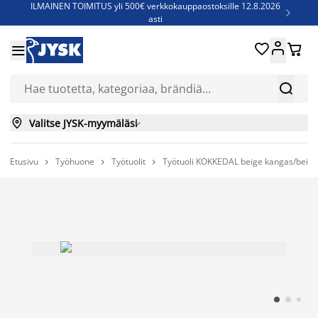
ILMAINEN TOIMITUS yli 500€ verkkokauppaostoksille 12.8.2026

asti
Parempiin uniin - Säästä jopa 60%





Sijauspatjoja - Säästä jopa 60%


Jenkkisänkyjä - Säästä jopa 60%


Valitse JYSK-myymäläsi

Etusivu
Työhuone
Työtuolit
Työtuoli KOKKEDAL beige kangas/beige


