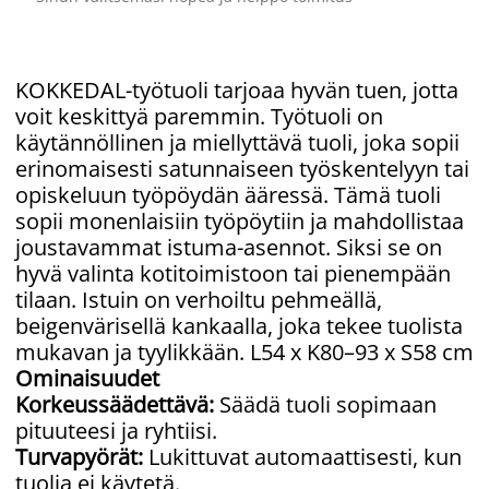
KOKKEDAL-työtuoli tarjoaa hyvän tuen, jotta
voit keskittyä paremmin. Työtuoli on
käytännöllinen ja miellyttävä tuoli, joka sopii
erinomaisesti satunnaiseen työskentelyyn tai
opiskeluun työpöydän ääressä. Tämä tuoli
sopii monenlaisiin työpöytiin ja mahdollistaa
joustavammat istuma-asennot. Siksi se on
hyvä valinta kotitoimistoon tai pienempään
tilaan. Istuin on verhoiltu pehmeällä,
beigenvärisellä kankaalla, joka tekee tuolista
mukavan ja tyylikkään. L54 x K80–93 x S58 cm
Ominaisuudet
Korkeussäädettävä:
Säädä tuoli sopimaan
pituuteesi ja ryhtiisi.
Turvapyörät:
Lukittuvat automaattisesti, kun
tuolia ei käytetä.