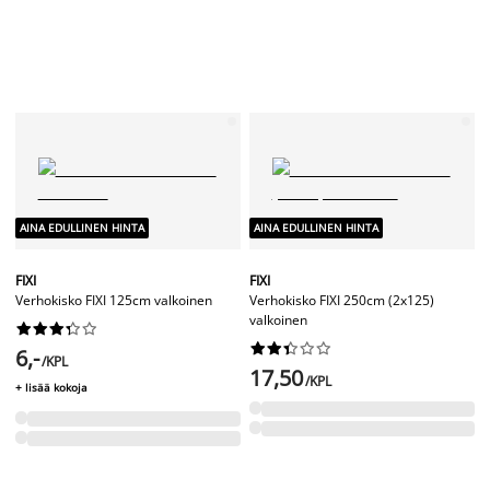
6,-
/KPL
17,50
/KPL
+ lisää kokoja
AINA EDULLINEN HINTA
AINA EDULLINEN HINTA
Verhotanko 90-160cm kulma
valkoinen
Pujotustanko tupla 90-160cm kulma
valkoinen




















15,-
/KPL
17,50
/KPL