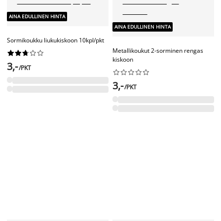
AINA EDULLINEN HINTA
AINA EDULLINEN HINTA
Liitos verhotankoon valkoinen
Koukku nipistimellä verhorenkaille










10 kpl valkoinen
3,50
/KPL










3,-
/PKT