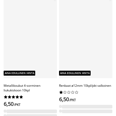
AINA EDULLINEN HINTA
AINA EDULLINEN HINTA
FLEXI
FLEXI
Kattokannattimet FLEXI 3kpl
Kulmaosa FLEXI kiskolla 90°
valkoinen
valkoinen




















6,-
15,-
/PKT
/KPL
AINA EDULLINEN HINTA
FLEXI