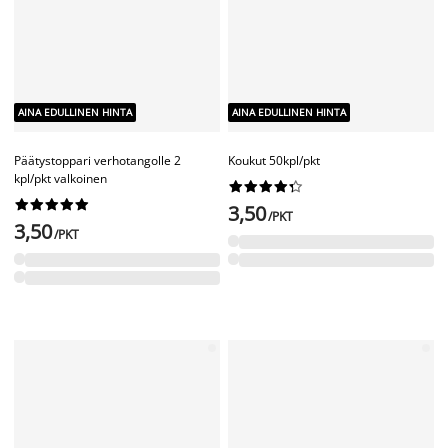
AINA EDULLINEN HINTA
AINA EDULLINEN HINTA
Verhorengas Ø19mm 10kpl/pkt
valkoinen
Verhorengas Ø19 mm
messinginvärinen 10 kpl/pkt




















6,-
/PKT
6,-
/PKT