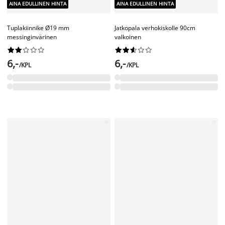
AINA EDULLINEN HINTA
AINA EDULLINEN HINTA
Renkaat ø12mm 10kpl/pkt valkoinen
Metallikoukut 4-sorminen










liukukiskoon 10kpl
6,50
/PKT










6,50
/PKT