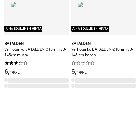
AINA EDULLINEN HINTA
AINA EDULLINEN HINTA
BATALDEN
BATALDEN
Verhotanko BATALDEN Ø10mm 80-
Verhotanko BATALDEN Ø10mm 80-
145cm musta
145 cm hopea




















6,-
6,-
/KPL
/KPL
AINA EDULLINEN HINTA
AINA EDULLINEN HINTA