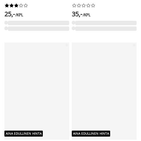
AINA EDULLINEN HINTA
AINA EDULLINEN HINTA
Seinäkannattimet G-tangolle sinkki
Tukikoukku 6+9+12cm valkoinen




















3,-
3,-
/KPL
/KPL