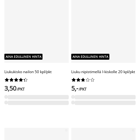
AINA EDULLINEN HINTA
AINA EDULLINEN HINTA
Tuplakiinnike Ø19 mm
messinginvärinen
Jatkopala verhokiskolle 90cm
valkoinen




















6,-
/KPL
6,-
/KPL