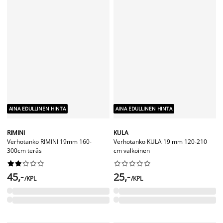
AINA EDULLINEN HINTA
AINA EDULLINEN HINTA
INDUSTRIAL
MELLOW
Verhotanko INDUSTRIAL 90-160
Verhotanko MELLOW 19 mm 120-
musta
210 cm valkoinen/kulta




















35,-
35,-
/KPL
/KPL
+ lisää kokoja