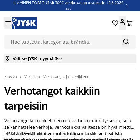
ILMAINEN TOIMITUS yli 500€ verkkokauppaostoksille 12.8.2026

asti
Parempiin uniin - Säästä jopa 60%





Sijauspatjoja - Säästä jopa 60%

Jenkkisänkyjä - Säästä jopa 60%



Valitse JYSK-myymäläsi

Etusivu
Verhot
Verhotangot ja -tarvikkeet


Verhotangot kaikkiin
tarpeisiin
Verhotangolla on oleellinen osa verhojen kiinnityksessä, sillä
se kannattelee verhoja. Verhotankoa valitessa on hyvä miettiä
jo valmiiksi millaiset verhot hankitaan – näin voit valita
JYSKistä löydät kattavan valikoiman erikokoisia ja tyylisiä