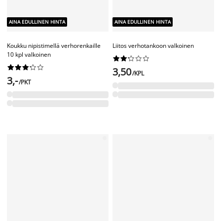
AINA EDULLINEN HINTA
AINA EDULLINEN HINTA
Renkaat Ø19mm 10kpl/pkt musta
Verhorengas Ø19mm 10kpl/pkt










valkoinen/kulta
6,-
/PKT










6,-
/PKT