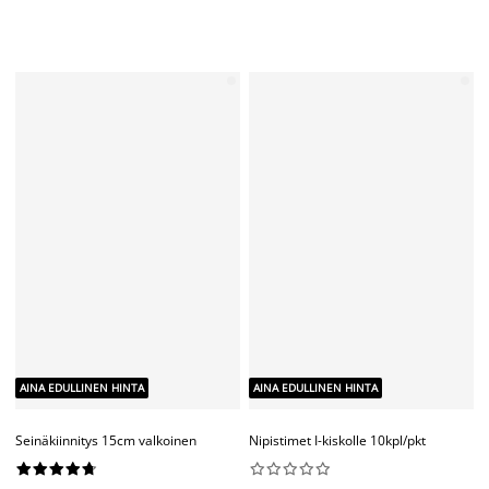
3,50
/PKT
kpl/pkt valkoinen










3,50
/PKT
AINA EDULLINEN HINTA
AINA EDULLINEN HINTA