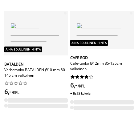
CAFE ROD
Cafe-tanko Ø12mm 85-135cm
BATALDEN
valkoinen
Verhotanko BATALDEN Ø10 mm 80-
145 cm valkoinen




















6,-
/KPL
6,-
/KPL
+ lisää kokoja
AINA EDULLINEN HINTA
AINA EDULLINEN HINTA
FIXI
FIXI
Verhokisko FIXI 125cm valkoinen
Verhokisko FIXI 250cm (2x125)
valkoinen



















