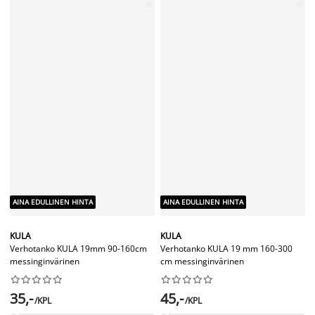
AINA EDULLINEN HINTA
AINA EDULLINEN HINTA
NATURE
FLEXI
Verhotanko NATURE 90-160cm puu-
Verhokisko FLEXI 160cm valkoinen
look




















45,-
/SETTI
35,-
/KPL
+ lisää kokoja
+ lisää kokoja
Verhotankojen ja kiskojen
lisätarvikkeet