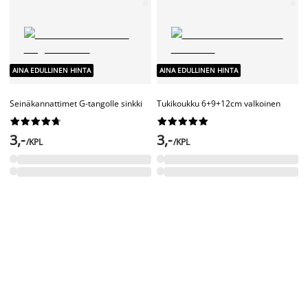
AINA EDULLINEN HINTA
AINA EDULLINEN HINTA
Koukut 50kpl/pkt










Päätystoppari verhotangolle 2