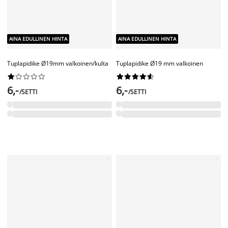
AINA EDULLINEN HINTA
AINA EDULLINEN HINTA
FLEXI
Liittymispala FLEXI
FLEXI
Liittimet FLEXI kiskoon 10kpl/pkt










valkoinen
3,50
/KPL










3,-
/PKT