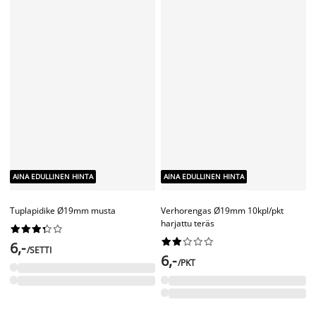
AINA EDULLINEN HINTA
AINA EDULLINEN HINTA
Tuplapidike Ø19mm valkoinen/kulta
Tuplapidike Ø19 mm valkoinen




















6,-
6,-
/SETTI
/SETTI