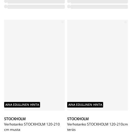
AINA EDULLINEN HINTA
AINA EDULLINEN HINTA
Sormikoukku liukukiskoon 10kpl/pkt
Metallikoukut 2-sorminen rengas










kiskoon
3,-
/PKT










3,-
/PKT