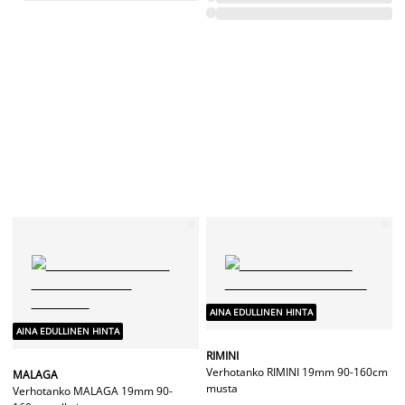
AINA EDULLINEN HINTA
AINA EDULLINEN HINTA
RIMINI
Verhotanko RIMINI 19mm 90-160cm
RIMINI
teräs
Verhotanko RIMINI 19mm 90-160cm
valkoinen




















35,-
/KPL
22,50
/KPL
+ lisää kokoja
AINA EDULLINEN HINTA
AINA EDULLINEN HINTA
RIMINI