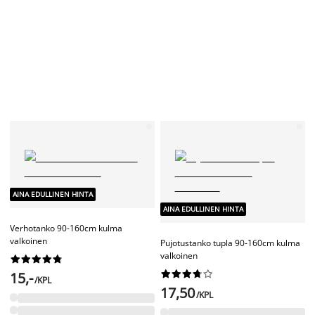
AINA EDULLINEN HINTA
AINA EDULLINEN HINTA
RIMINI
Verhotanko RIMINI 19mm 90-160cm
MALAGA
musta
Verhotanko MALAGA 19mm 90-
160cm valkoinen




















22,50
/KPL
22,50
/KPL
+ lisää kokoja
+ lisää kokoja