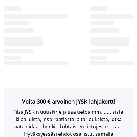
Voita 300 € arvoinen JYSK-lahjakortti
Tilaa JYSK:n uutiskirje ja saa tietoa mm. uutisista,
kilpailuista, inspiraatiosta ja tarjouksista, jotka
räätälöidään henkilökohtaisten tietojesi mukaan.
Hyväksyessäsi ehdot osallistut samalla