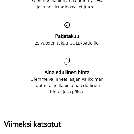
Olemme maailmanlaajuinen yritys,
jolla on skandinaaviset juuret.

Patjatakuu
25 vuoden takuu GOLD-patjoille.

Aina edullinen hinta
Olemme valinneet laajan valikoiman
tuotteita, joilla on aina edullinen
hinta. Joka päivä.
Viimeksi katsotut