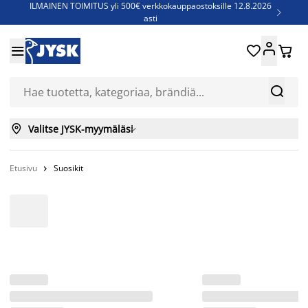
ILMAINEN TOIMITUS yli 500€ verkkokauppaostoksille 12.8.2026

asti
Parempiin uniin - Säästä jopa 60%





Sijauspatjoja - Säästä jopa 60%

Jenkkisänkyjä - Säästä jopa 60%



Valitse JYSK-myymäläsi

Etusivu
Suosikit
