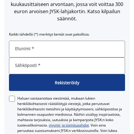
kuukausittaiseen arvontaan, jossa voit voittaa 300
euron arvoisen JYSK-lahjakortin. Katso kilpailun
säännöt.
Kaikki tähdellä (*) merkityt kentät ovat pakollisia.
Etunimi
*
Sähköposti
*
Rekisteröidy
Haluan vastaanottaa viestintää, mukaan lukien
henkilökohtaisesti räätälöityjä viestejä, jotka perustuvat
henkilökohtaisiin tietoihini ja käyttäytymiseeni, sähköpostitse ja
kolmannen osapuolen medioissa. Näihin sisältyy inspiraatiota,
mahtavia tarjouksia, uutuuksia ja kampanjoita JYSK:n koko
tuotevalikoimasta.
myynti- ja toimitusehdot
. Voin aina
peruuttaa suostumukseni JYSK:n verkkosivustolla. Voin lukea