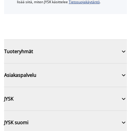
lisää siitä, miten JYSK käsittelee
Tietosuojakäytäntö
.

Tuoteryhmät

Asiakaspalvelu

JYSK

JYSK suomi