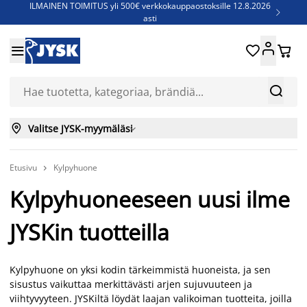
ILMAINEN TOIMITUS yli 500€ verkkokauppaostoksille 12.8.2026

asti
Parempiin uniin - Säästä jopa 60%





Sijauspatjoja - Säästä jopa 60%

Jenkkisänkyjä - Säästä jopa 60%



Valitse JYSK-myymäläsi

Etusivu
Kylpyhuone

Kylpyhuoneeseen uusi ilme
JYSKin tuotteilla
Kylpyhuone on yksi kodin tärkeimmistä huoneista, ja sen
sisustus vaikuttaa merkittävästi arjen sujuvuuteen ja
viihtyvyyteen. JYSKiltä löydät laajan valikoiman tuotteita, joilla