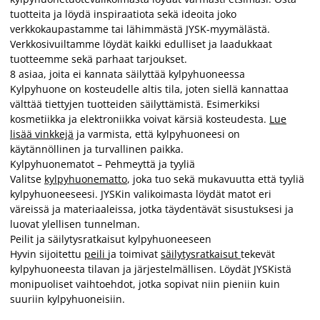
tuotteita ja löydä inspiraatiota sekä ideoita joko
verkkokaupastamme tai lähimmästä JYSK-myymälästä.
Verkkosivuiltamme löydät kaikki edulliset ja laadukkaat
tuotteemme sekä parhaat tarjoukset.
8 asiaa, joita ei kannata säilyttää kylpyhuoneessa
Kylpyhuone on kosteudelle altis tila, joten siellä kannattaa
välttää tiettyjen tuotteiden säilyttämistä. Esimerkiksi
kosmetiikka ja elektroniikka voivat kärsiä kosteudesta.
Lue
lisää vinkkejä
ja varmista, että kylpyhuoneesi on
käytännöllinen ja turvallinen paikka.
Kylpyhuonematot – Pehmeyttä ja tyyliä
Valitse
kylpyhuonematto
, joka tuo sekä mukavuutta että tyyliä
kylpyhuoneeseesi. JYSKin valikoimasta löydät matot eri
väreissä ja materiaaleissa, jotka täydentävät sisustuksesi ja
luovat ylellisen tunnelman.
Peilit ja säilytysratkaisut kylpyhuoneeseen
Hyvin sijoitettu
peili
ja toimivat
säilytysratkaisut
tekevät
kylpyhuoneesta tilavan ja järjestelmällisen. Löydät JYSKistä
monipuoliset vaihtoehdot, jotka sopivat niin pieniin kuin
suuriin kylpyhuoneisiin.