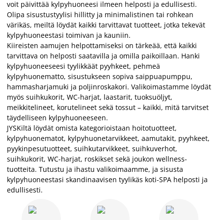
voit päivittää kylpyhuoneesi ilmeen helposti ja edullisesti.
Olipa sisustustyylisi hillitty ja minimalistinen tai rohkean
värikäs, meiltä löydät kaikki tarvittavat tuotteet, jotka tekevät
kylpyhuoneestasi toimivan ja kauniin.
Kiireisten aamujen helpottamiseksi on tärkeää, että kaikki
tarvittava on helposti saatavilla ja omilla paikoillaan. Hanki
kylpyhuoneeseesi tyylikkäät pyyhkeet, pehmeä
kylpyhuonematto, sisustukseen sopiva saippuapumppu,
hammasharjamuki ja poljinroskakori. Valikoimastamme löydät
myös suihkukorit, WC-harjat, laastarit, tuoksuöljyt,
meikkitelineet, korutelineet sekä tossut – kaikki, mitä tarvitset
täydelliseen kylpyhuoneeseen.
JYSKiltä löydät omista kategorioistaan hoitotuotteet,
kylpyhuonematot, kylpyhuonetarvikkeet, aamutakit, pyyhkeet,
pyykinpesutuotteet, suihkutarvikkeet, suihkuverhot,
suihkukorit, WC-harjat, roskikset sekä joukon wellness-
tuotteita. Tutustu ja ihastu valikoimaamme, ja sisusta
kylpyhuoneestasi skandinaavisen tyylikäs koti-SPA helposti ja
edullisesti.