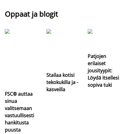
Oppaat ja blogit
Si
uu
va
Patjojen
erilaiset
jousityypit:
Stailaa kotisi
Löydä itsellesi
tekokukilla ja -
sopiva tuki
kasveilla
FSC® auttaa
sinua
valitsemaan
vastuullisesti
hankitusta
puusta