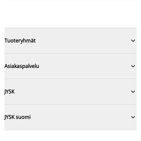

Tuoteryhmät

Asiakaspalvelu

JYSK

JYSK suomi