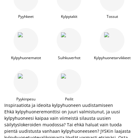
Pyyhkeet
Kylpytakit
Tossut
Kylpyhuonematot
Suihkuverhot
Kylpyhuonetarvikkeet
Pyykinpesu
Peilit
Inspiraatiota ja ideoita kylpyhuoneen uudistamiseen
Ehkä kylpyhuoneremonttisi on juuri valmistunut, ja uusi
kylpyhuoneesi kaipaa vain viimeistä silausta uusien
säilytyslokeroiden muodossa? Tai ehkä haluat vain tuoda
pientä uudistusta vanhaan kylpyhuoneeseen? JYSKin laajasta
kylpyhuonetuotevalikoimasta löydät varmasti etsimäsi. Osta