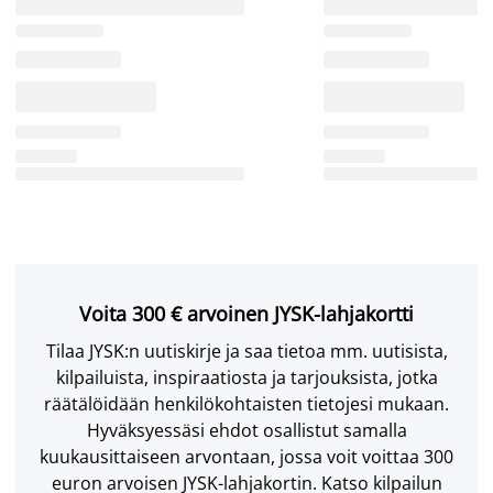
Voita 300 € arvoinen JYSK-lahjakortti
Tilaa JYSK:n uutiskirje ja saa tietoa mm. uutisista,
kilpailuista, inspiraatiosta ja tarjouksista, jotka
räätälöidään henkilökohtaisten tietojesi mukaan.
Hyväksyessäsi ehdot osallistut samalla
kuukausittaiseen arvontaan, jossa voit voittaa 300
euron arvoisen JYSK-lahjakortin. Katso kilpailun