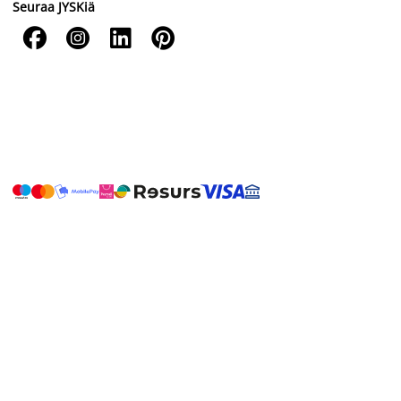
Seuraa JYSKiä



