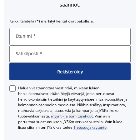
säännöt.
Kaikki tähdellä (*) merkityt kentät ovat pakollisia.
Etunimi
*
Sähköposti
*
Rekisteröidy
Haluan vastaanottaa viestintää, mukaan lukien
henkilökohtaisesti räätälöityjä viestejä, jotka perustuvat
henkilökohtaisiin tietoihini ja käyttäytymiseeni, sähköpostitse ja
kolmannen osapuolen medioissa. Näihin sisältyy inspiraatiota,
mahtavia tarjouksia, uutuuksia ja kampanjoita JYSK:n koko
tuotevalikoimasta.
myynti- ja toimitusehdot
. Voin aina
peruuttaa suostumukseni JYSK:n verkkosivustolla. Voin lukea
lisää siitä, miten JYSK käsittelee
Tietosuojakäytäntö
.