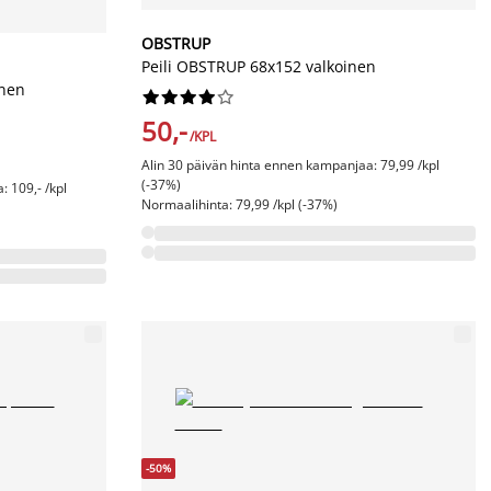
OBSTRUP
Peili OBSTRUP 68x152 valkoinen
inen










50,-
/KPL
Alin 30 päivän hinta ennen kampanjaa: 79,99 /kpl
(-37%)
 109,- /kpl
Normaalihinta: 79,99 /kpl (-37%)
-50%