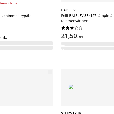
lisempi hinta
BALSLEV
Peili BALSLEV 35x127 lämpimä
Ø60 himmeä rypäle
tammenvärinen










21,50
/KPL
,- /kpl
STUDSTRUP