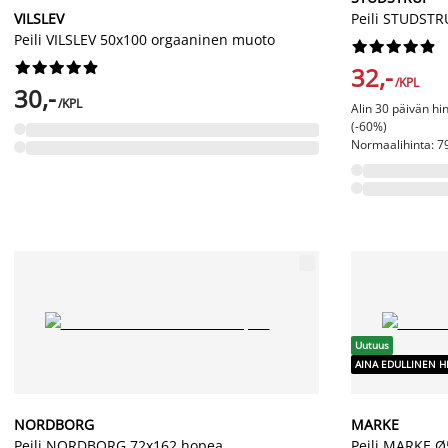
VILSLEV
Peili STUDSTR
Peili VILSLEV 50x100 orgaaninen muoto




















32,-
/KPL
30,-
/KPL
Alin 30 päivän hi
(-60%)
Normaalihinta: 79
Uutuus
AINA EDULLINEN H
NORDBORG
MARKE
Peili NORDBORG 72x162 hopea
Peili MARKE 