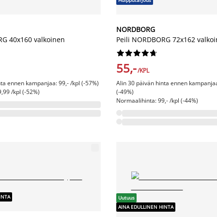
Huipputarjous
NORDBORG
G 40x160 valkoinen
Peili NORDBORG 72x162 valko










55,-
/KPL
nta ennen kampanjaa: 99,- /kpl (-57%)
Alin 30 päivän hinta ennen kampanjaa:
,99 /kpl (-52%)
(-49%)
Normaalihinta: 99,- /kpl (-44%)
INTA
Uutuus
AINA EDULLINEN HINTA