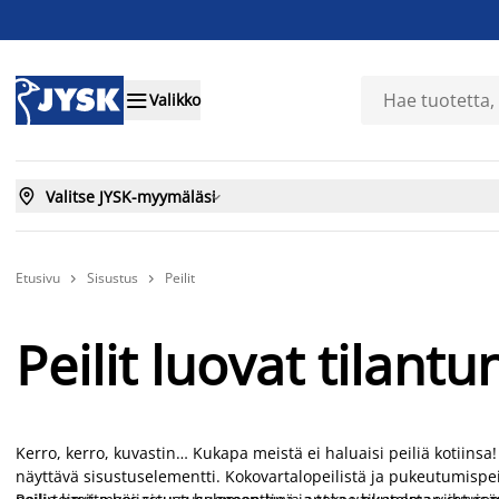

Valikko

Valitse JYSK-myymäläsi

Etusivu
Sisustus
Peilit


Peilit luovat tilantu
Kerro, kerro, kuvastin… Kukapa meistä ei haluaisi peiliä kotiinsa
näyttävä sisustuselementti. Kokovartalopeilistä ja pukeutumispei