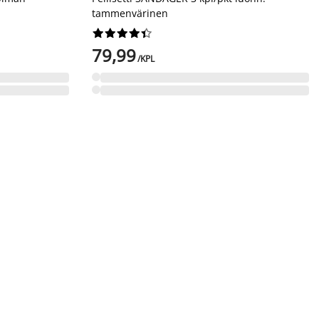
tammenvärinen










79,99
/KPL