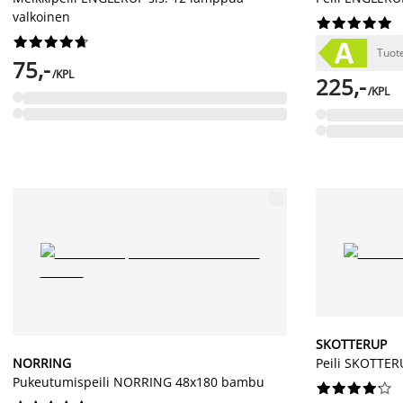
valkoinen




















Tuot
75,-
/KPL
225,-
/KPL
SKOTTERUP
NORRING
Peili SKOTTER
Pukeutumispeili NORRING 48x180 bambu









