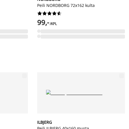
Peili NORDBORG 72x162 kulta










99,-
/KPL
ILBJERG
Peili ILBJERG 40x160 musta