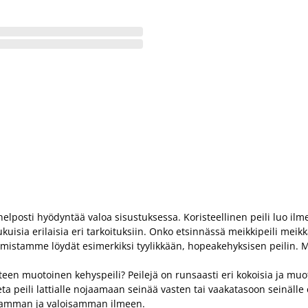
t helposti hyödyntää valoa sisustuksessa. Koristeellinen peili luo 
kuisia erilaisia eri tarkoituksiin. Onko etsinnässä meikkipeili meik
ikoimistamme löydät esimerkiksi tyylikkään, hopeakehyksisen peilin. 
en muotoinen kehyspeili? Peilejä on runsaasti eri kokoisia ja muotoi
eta peili lattialle nojaamaan seinää vasten tai vaakatasoon seinäll
avaramman ja valoisamman ilmeen
.