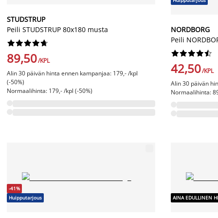
Huipputarjous
STUDSTRUP
Peili STUDSTRUP 80x180 musta
NORDBORG
Peili NORDBOR




















89,50
/KPL
42,50
/KPL
Alin 30 päivän hinta ennen kampanjaa: 179,- /kpl
(-50%)
Alin 30 päivän hi
Normaalihinta: 179,- /kpl (-50%)
Normaalihinta: 89
-41%
Huipputarjous
AINA EDULLINEN H