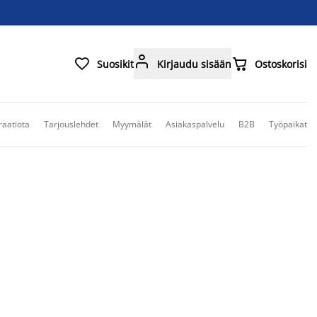



Suosikit
Kirjaudu sisään
Ostoskorisi
raatiota
Tarjouslehdet
Myymälät
Asiakaspalvelu
B2B
Työpaikat