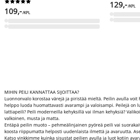










129,-
/KPL
109,-
/KPL
MIHIN PEILI KANNATTAA SIJOITTAA?
Luonnonvalo korostaa värejä ja piristää mieltä. Peilin avulla voi
helppo luoda huomattavasti avarampi ja valoisampi. Peilejä on lu
lattiapeili? Peili moderneilla kehyksillä vai ilman kehyksiä? Val
valkoinen, musta ja matta.
Entäpä peilin muoto – pehmeälinjainen pyöreä peili vai suorakaite
koosta riippumatta helposti uudenlaista ilmettä ja avaruutta. As
Katso vinkkimme
kuinka sisustat peilien avulla ja luot kotiin 