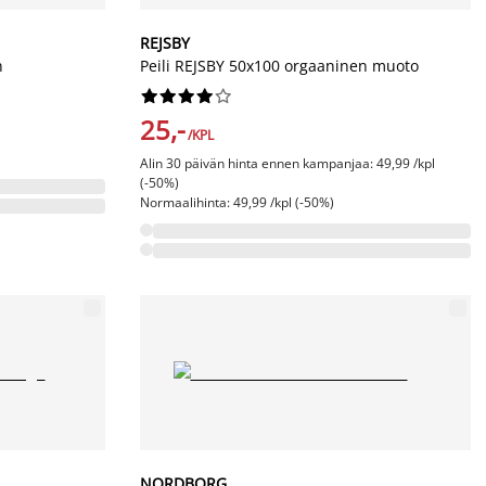
REJSBY
n
Peili REJSBY 50x100 orgaaninen muoto










25,-
/KPL
Alin 30 päivän hinta ennen kampanjaa: 49,99 /kpl
(-50%)
Normaalihinta: 49,99 /kpl (-50%)
NORDBORG