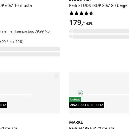
UP 60x110 musta
Peili STUDSTRUP 80x180 beige










179,-
/KPL
nta ennen kampanjaa: 79,99 /kpl
,99 /kpl (-60%)
Uutuus
INTA
AINA EDULLINEN HINTA
MARKE
Ø50 musta
Peili MARKE Ø70 musta