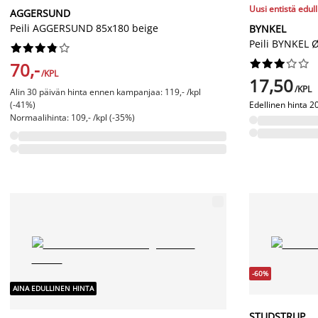
Uusi entistä edul
AGGERSUND
Peili AGGERSUND 85x180 beige
BYNKEL
Peili BYNKEL 




















70,-
/KPL
17,50
/KPL
Alin 30 päivän hinta ennen kampanjaa: 119,- /kpl
(-41%)
Edellinen hinta
20
Normaalihinta: 109,- /kpl (-35%)
-60%
AINA EDULLINEN HINTA
STUDSTRUP