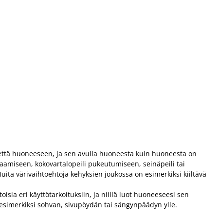
ilmettä huoneeseen, ja sen avulla huoneesta kuin huoneesta on
kaamiseen, kokovartalopeili pukeutumiseen, seinäpeili tai
Muita värivaihtoehtoja kehyksien joukossa on esimerkiksi kiiltävä
sia eri käyttötarkoituksiin, ja niillä luot huoneeseesi sen
e esimerkiksi sohvan, sivupöydän tai sängynpäädyn ylle.