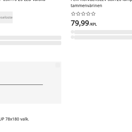
tammenvärinen










eseloste
79,99
/KPL
UP 78x180 valk.