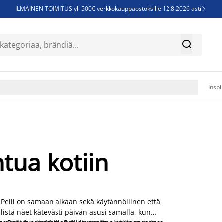
ILMAINEN TOIMITUS yli 500€ verkkokauppaostoksille 12.8.2026 asti

Parempiin uniin - Säästä jopa 60%


Sijauspatjoja - Säästä jopa 60%

Jenkkisänkyjä - Säästä jopa 60%

Inspi
ntua kotiin
! Peili on samaan aikaan sekä käytännöllinen että
listä näet kätevästi päivän asusi samalla, kun