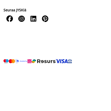
Seuraa JYSKiä



