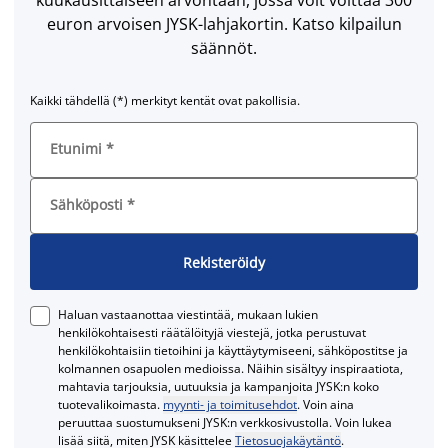
kuukausittaiseen arvontaan, jossa voit voittaa 300
euron arvoisen JYSK-lahjakortin. Katso kilpailun
säännöt.
Kaikki tähdellä (*) merkityt kentät ovat pakollisia.
Etunimi
*
Sähköposti
*
Rekisteröidy
Haluan vastaanottaa viestintää, mukaan lukien
henkilökohtaisesti räätälöityjä viestejä, jotka perustuvat
henkilökohtaisiin tietoihini ja käyttäytymiseeni, sähköpostitse ja
kolmannen osapuolen medioissa. Näihin sisältyy inspiraatiota,
mahtavia tarjouksia, uutuuksia ja kampanjoita JYSK:n koko
tuotevalikoimasta.
myynti- ja toimitusehdot
. Voin aina
peruuttaa suostumukseni JYSK:n verkkosivustolla. Voin lukea
lisää siitä, miten JYSK käsittelee
Tietosuojakäytäntö
.