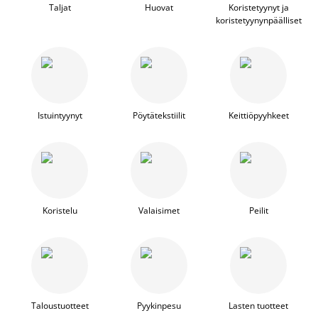
Taljat
Huovat
Koristetyynyt ja
koristetyynynpäälliset
Istuintyynyt
Pöytätekstiilit
Keittiöpyyhkeet
Koristelu
Valaisimet
Peilit
Taloustuotteet
Pyykinpesu
Lasten tuotteet