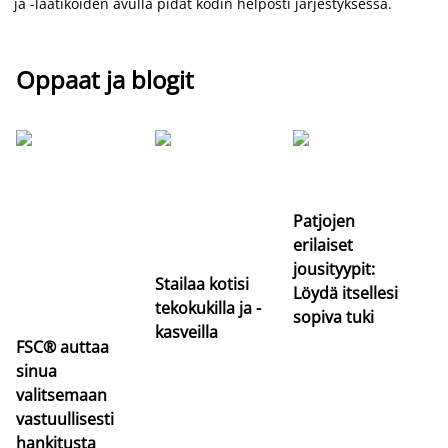
ja -laatikoiden avulla pidät kodin helposti järjestyksessä.
Oppaat ja blogit
Si
uu
va
Patjojen
erilaiset
jousityypit:
Stailaa kotisi
Löydä itsellesi
tekokukilla ja -
sopiva tuki
kasveilla
FSC® auttaa
sinua
valitsemaan
vastuullisesti
hankitusta