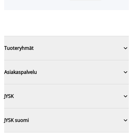

Tuoteryhmät

Asiakaspalvelu

JYSK

JYSK suomi