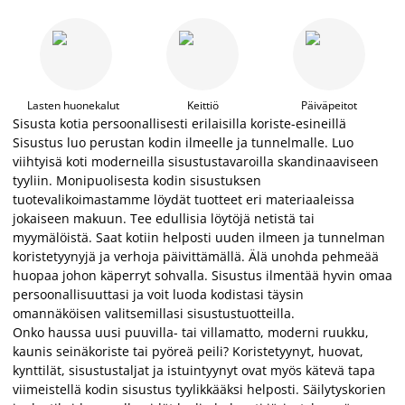
Lasten huonekalut
Keittiö
Päiväpeitot
Sisusta kotia persoonallisesti erilaisilla koriste-esineillä
Sisustus luo perustan kodin ilmeelle ja tunnelmalle. Luo
viihtyisä koti moderneilla sisustustavaroilla skandinaaviseen
tyyliin. Monipuolisesta kodin sisustuksen
tuotevalikoimastamme löydät tuotteet eri materiaaleissa
jokaiseen makuun. Tee edullisia löytöjä netistä tai
myymälöistä. Saat kotiin helposti uuden ilmeen ja tunnelman
koristetyynyjä ja verhoja päivittämällä. Älä unohda pehmeää
huopaa johon käperryt sohvalla. Sisustus ilmentää hyvin omaa
persoonallisuuttasi ja voit luoda kodistasi täysin
omannäköisen valitsemillasi sisustustuotteilla.
Onko haussa uusi puuvilla- tai villamatto, moderni ruukku,
kaunis seinäkoriste tai pyöreä peili? Koristetyynyt, huovat,
kynttilät, sisustustaljat ja istuintyynyt ovat myös kätevä tapa
viimeistellä kodin sisustus tyylikkääksi helposti. Säilytyskorien