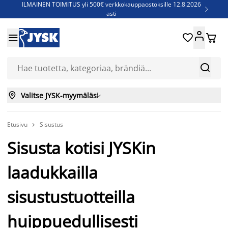
ILMAINEN TOIMITUS yli 500€ verkkokauppaostoksille 12.8.2026

asti
Parempiin uniin - Säästä jopa 60%





Sijauspatjoja - Säästä jopa 60%

Jenkkisänkyjä - Säästä jopa 60%



Valitse JYSK-myymäläsi

Etusivu
Sisustus

Sisusta kotisi JYSKin
laadukkailla
sisustustuotteilla
huippuedullisesti