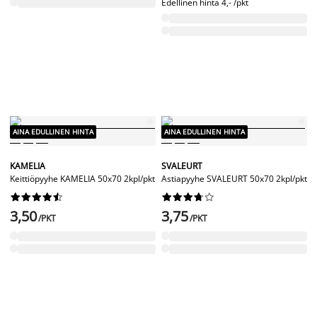
Edellinen hinta
4,- /pkt
AINA EDULLINEN HINTA
AINA EDULLINEN HINTA
KAMELIA
SVALEURT
Keittiöpyyhe KAMELIA 50x70 2kpl/pkt
Astiapyyhe SVALEURT 50x70 2kpl/pkt




















3,50
3,75
/PKT
/PKT