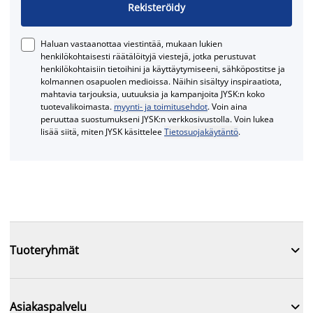
Rekisteröidy
Haluan vastaanottaa viestintää, mukaan lukien
henkilökohtaisesti räätälöityjä viestejä, jotka perustuvat
henkilökohtaisiin tietoihini ja käyttäytymiseeni, sähköpostitse ja
kolmannen osapuolen medioissa. Näihin sisältyy inspiraatiota,
mahtavia tarjouksia, uutuuksia ja kampanjoita JYSK:n koko
tuotevalikoimasta.
myynti- ja toimitusehdot
. Voin aina
peruuttaa suostumukseni JYSK:n verkkosivustolla. Voin lukea
lisää siitä, miten JYSK käsittelee
Tietosuojakäytäntö
.

Tuoteryhmät

Asiakaspalvelu