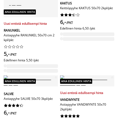
KAKTUS
Keittiöpyyhe KAKTUS 50x70 2kpl/pkt
AINA EDULLINEN HINTA










6,-
/PKT
Uusi entistä edullisempi hinta
Edellinen hinta
6,50 /pkt
RANUNKEL
Astiapyyhe RANUNKEL 50x70 cm 2
kpl/pkt










5,-
/PKT
Edellinen hinta
5,50 /pkt
AINA EDULLINEN HINTA
AINA EDULLINEN HINTA
Uusi entistä edullisempi hinta
SALVIE
Astiapyyhe SALVIE 50x70 3kpl/pkt
VANDMYNTE
Astiapyyhe VANDMYNTE 50x70










2kpl/pkt
6,-
/PKT









