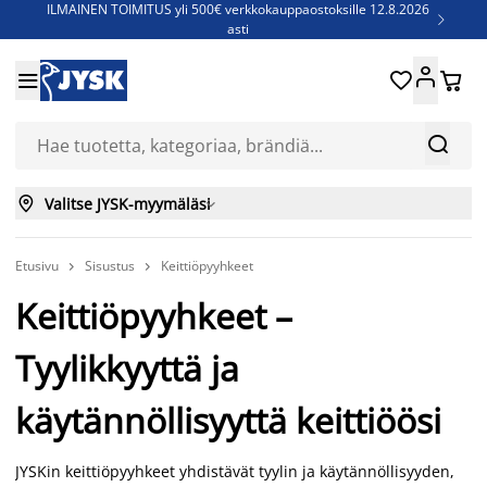
ILMAINEN TOIMITUS yli 500€ verkkokauppaostoksille 12.8.2026

asti
Parempiin uniin - Säästä jopa 60%





Sijauspatjoja - Säästä jopa 60%

Jenkkisänkyjä - Säästä jopa 60%



Valitse JYSK-myymäläsi

Etusivu
Sisustus
Keittiöpyyhkeet


Keittiöpyyhkeet –
Tyylikkyyttä ja
käytännöllisyyttä keittiöösi
JYSKin keittiöpyyhkeet yhdistävät tyylin ja käytännöllisyyden,