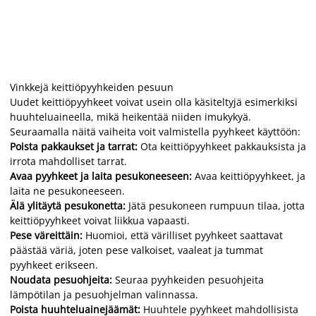
Vinkkejä keittiöpyyhkeiden pesuun
Uudet keittiöpyyhkeet voivat usein olla käsiteltyjä esimerkiksi
huuhteluaineella, mikä heikentää niiden imukykyä.
Seuraamalla näitä vaiheita voit valmistella pyyhkeet käyttöön:
Poista pakkaukset ja tarrat:
Ota keittiöpyyhkeet pakkauksista ja
irrota mahdolliset tarrat.
Avaa pyyhkeet ja laita pesukoneeseen:
Avaa keittiöpyyhkeet, ja
laita ne pesukoneeseen.
Älä ylitäytä pesukonetta:
Jätä pesukoneen rumpuun tilaa, jotta
keittiöpyyhkeet voivat liikkua vapaasti.
Pese väreittäin:
Huomioi, että värilliset pyyhkeet saattavat
päästää väriä, joten pese valkoiset, vaaleat ja tummat
pyyhkeet erikseen.
Noudata pesuohjeita:
Seuraa pyyhkeiden pesuohjeita
lämpötilan ja pesuohjelman valinnassa.
Poista huuhteluainejäämät:
Huuhtele pyyhkeet mahdollisista