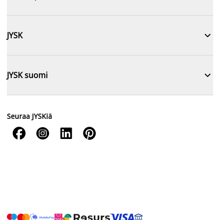

JYSK

JYSK suomi
Seuraa JYSKiä



