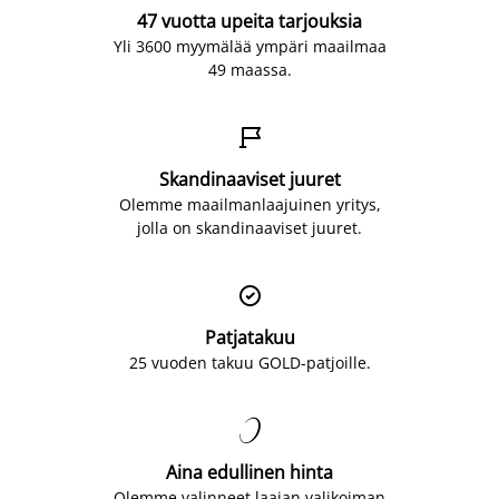
47 vuotta upeita tarjouksia
Yli 3600 myymälää ympäri maailmaa
49 maassa.

Skandinaaviset juuret
Olemme maailmanlaajuinen yritys,
jolla on skandinaaviset juuret.

Patjatakuu
25 vuoden takuu GOLD-patjoille.

Aina edullinen hinta
Olemme valinneet laajan valikoiman