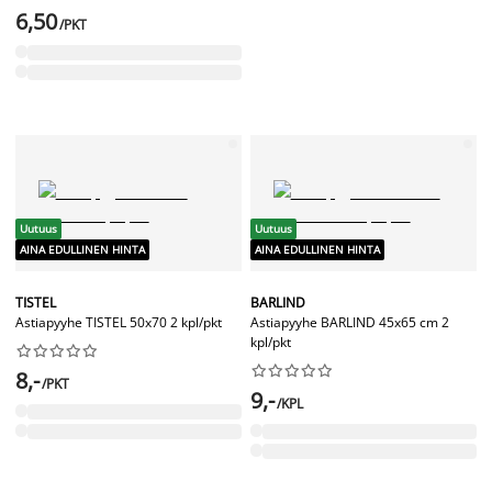
6,50
/PKT
Uutuus
Uutuus
AINA EDULLINEN HINTA
AINA EDULLINEN HINTA
TISTEL
BARLIND
Astiapyyhe TISTEL 50x70 2 kpl/pkt
Astiapyyhe BARLIND 45x65 cm 2
kpl/pkt




















8,-
/PKT
9,-
/KPL