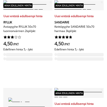
AINA EDULLINEN HINTA
AINA EDULLINEN HINTA
Uusi entistä edullisempi hinta
Uusi entistä edullisempi hinta
RYLLIK
SANDARVE
Astiapyyhe RYLLIK 50x70
Keittöpyyhe SANDARVE 50x70
luonnonvärinen 2kpl/pkt
harmaa 3kpl/pkt




















4,50
4,50
/PKT
/PKT
Edellinen hinta
5,- /pkt
Edellinen hinta
5,- /pkt
AINA EDULLINEN HINTA
Uusi entistä edullisempi hinta