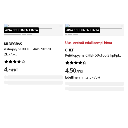
AINA EDULLINEN HINTA
AINA EDULLINEN HINTA
Uusi entistä edullisempi hinta
KILDEGRAS
Astiapyyhe KILDEGRAS 50x70
CHEF
2kpl/pkt
Keittiöpyyhe CHEF 50x100 3 kpl/pkt




















4,-
4,50
/PKT
/PKT
Edellinen hinta
5,- /pkt