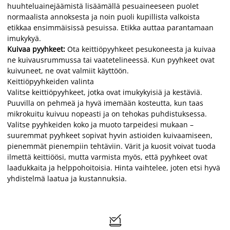
huuhteluainejäämistä lisäämällä pesuaineeseen puolet
normaalista annoksesta ja noin puoli kupillista valkoista
etikkaa ensimmäisissä pesuissa. Etikka auttaa parantamaan
imukykyä.
Kuivaa pyyhkeet:
Ota keittiöpyyhkeet pesukoneesta ja kuivaa
ne kuivausrummussa tai vaatetelineessä. Kun pyyhkeet ovat
kuivuneet, ne ovat valmiit käyttöön.
Keittiöpyyhkeiden valinta
Valitse keittiöpyyhkeet, jotka ovat imukykyisiä ja kestäviä.
Puuvilla on pehmeä ja hyvä imemään kosteutta, kun taas
mikrokuitu kuivuu nopeasti ja on tehokas puhdistuksessa.
Valitse pyyhkeiden koko ja muoto tarpeidesi mukaan –
suuremmat pyyhkeet sopivat hyvin astioiden kuivaamiseen,
pienemmät pienempiin tehtäviin. Värit ja kuosit voivat tuoda
ilmettä keittiöösi, mutta varmista myös, että pyyhkeet ovat
laadukkaita ja helppohoitoisia. Hinta vaihtelee, joten etsi hyvä
yhdistelmä laatua ja kustannuksia.
