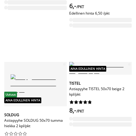
6,-
/PKT
Edellinen hinta
6,50 /pkt
AINA EDULLINEN HINTA
TISTEL
Astiapyyhe TISTEL 50x70 beige 2
kpl/pkt
Uutuus
AINA EDULLINEN HINTA










8,-
/PKT
SOLDUG
Astiapyyhe SOLDUG 50x70 tumma
hiekka 2 kpl/pkt









