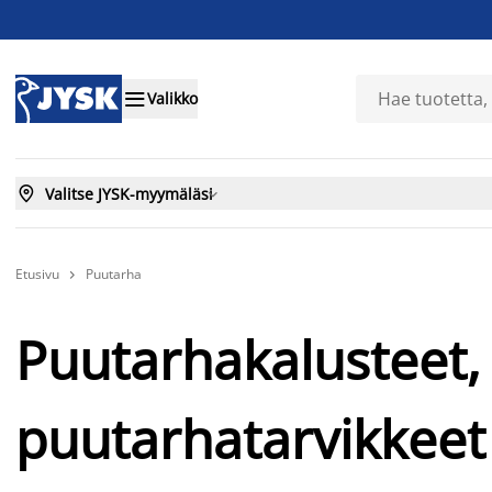

Valikko

Valitse JYSK-myymäläsi

Etusivu
Puutarha

Puutarhakalusteet, 
puutarhatarvikkeet