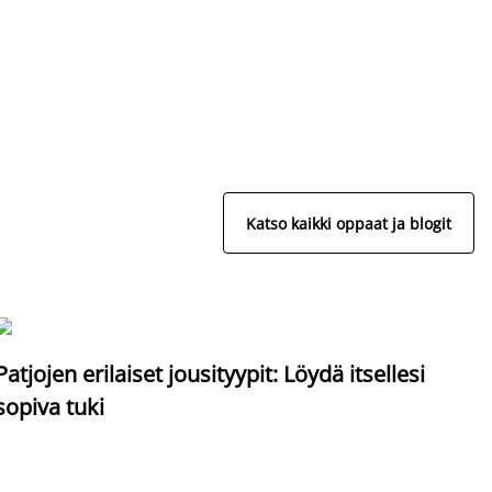
Katso kaikki oppaat ja blogit
S
Patjojen erilaiset jousityypit: Löydä itsellesi
sopiva tuki