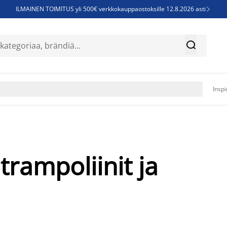
ILMAINEN TOIMITUS yli 500€ verkkokauppaostoksille 12.8.2026 asti

Parempiin uniin - Säästä jopa 60%


Sijauspatjoja - Säästä jopa 60%

Jenkkisänkyjä - Säästä jopa 60%

Inspi
trampoliinit ja