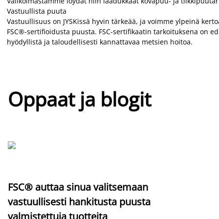
Valikoimastamme löydät niin laadukkaat kovapuu- ja tiikkipuutar
Vastuullista puuta
Vastuullisuus on JYSKissä hyvin tärkeää, ja voimme ylpeinä kertoa
FSC®-sertifioidusta puusta. FSC-sertifikaatin tarkoituksena on ed
hyödyllistä ja taloudellisesti kannattavaa metsien hoitoa.
Oppaat ja blogit
FSC® auttaa sinua valitsemaan
vastuullisesti hankitusta puusta
valmistettuja tuotteita