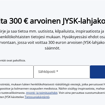
ta 300 € arvoinen JYSK-lahjako
irje ja saa tietoa mm. uutisista, kilpailuista, inspiraatiosta ja
enkilökohtaisten tietojesi mukaan. Hyväksyessäsi ehdot osa
vontaan, jossa voit voittaa 300 euron arvoisen JYSK-lahjakor
säännöt.
entät ovat pakollisia.
Sähköposti
*
tintää, mukaan lukien henkilökohtaisesti räätälöityjä viestejä, jotka perustuvat he
postitse ja kolmannen osapuolen medioissa. Näihin sisältyy inspiraatiota, mahtavi
o tuotevalikoimasta.
myynti- ja toimitusehdot
. Voin aina peruuttaa suostumukseni 
iten JYSK käsittelee
Tietosuojakäytäntö
.