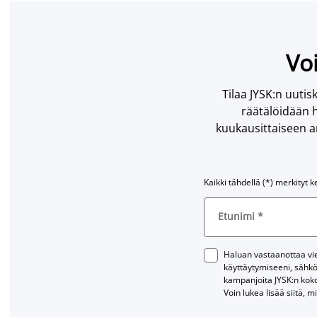
Voi
Tilaa JYSK:n uutisk
räätälöidään h
kuukausittaiseen ar
Kaikki tähdellä (*) merkityt k
Etunimi
*
Haluan vastaanottaa vies
käyttäytymiseeni, sähkö
kampanjoita JYSK:n kok
Voin lukea lisää siitä, m