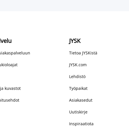
lvelu
JYSK
asiakaspalveluun
Tietoa JYSKistä
kioloajat
JYSK.com
Lehdistö
ja kuvastot
Työpaikat
mitusehdot
Asiakasedut
Uutiskirje
Inspiraatiota