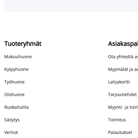
Tuoteryhmät
Asiakaspa
Makuuhuone
Ota yhteyttä 
Kylpyhuone
Myymälät ja au
Työhuone
Lahjakortti
Olohuone
Tarjouslehdet 
Ruokailutila
Myynti- ja toi
Säilytys
Toimitus
Verhot
Palautukset