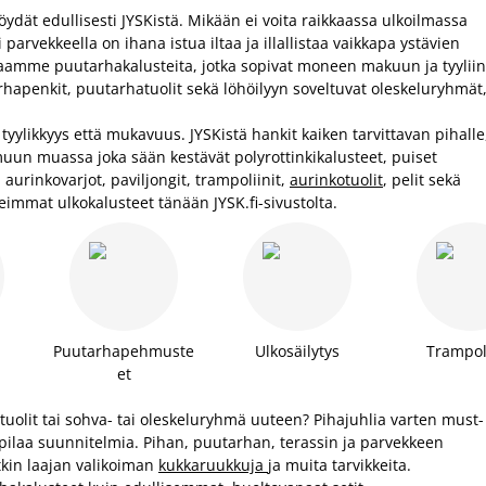
ydät edullisesti JYSKistä. Mikään ei voita raikkaassa ulkoilmassa
i parvekkeella on ihana istua iltaa ja illallistaa vaikkapa ystävien
maamme puutarhakalusteita, jotka sopivat moneen makuun ja tyyliin
hapenkit, puutarhatuolit sekä löhöilyyn soveltuvat oleskeluryhmät
yylikkyys että mukavuus. JYSKistä hankit kaiken tarvittavan pihalle
muun muassa joka sään kestävät polyrottinkikalusteet, puiset
 aurinkovarjot, paviljongit, trampoliinit,
aurinkotuolit
, pelit sekä
immat ulkokalusteet tänään JYSK.fi-sivustolta.
Puutarhapehmuste
Ulkosäilytys
Trampoli
et
tuolit tai sohva- tai oleskeluryhmä uuteen? Pihajuhlia varten must-
n pilaa suunnitelmia. Pihan, puutarhan, terassin ja parvekkeen
ätkin laajan valikoiman
kukkaruukkuja
ja muita tarvikkeita.