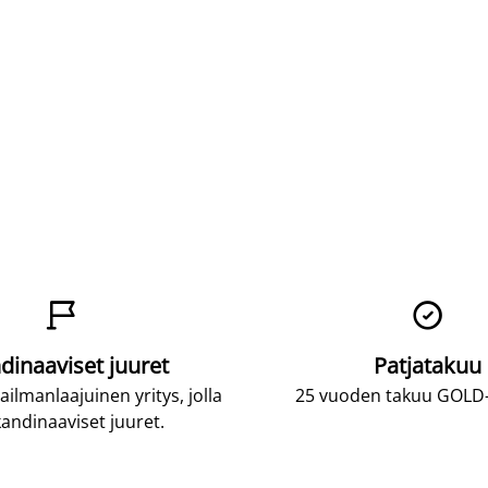


dinaaviset juuret
Patjatakuu
lmanlaajuinen yritys, jolla
25 vuoden takuu GOLD-p
andinaaviset juuret.