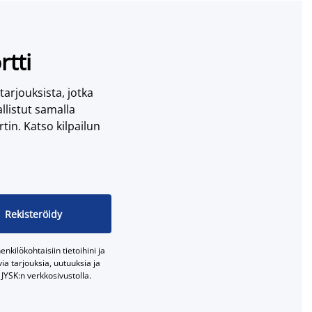
rtti
 tarjouksista, jotka
llistut samalla
tin. Katso kilpailun
Rekisteröidy
nkilökohtaisiin tietoihini ja
a tarjouksia, uutuuksia ja
JYSK:n verkkosivustolla.