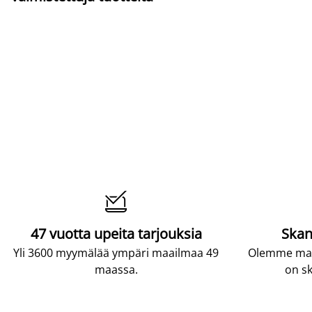

47 vuotta upeita tarjouksia
Skan
Yli 3600 myymälää ympäri maailmaa 49
Olemme maai
maassa.
on sk