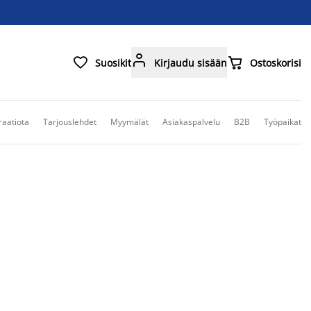



Suosikit
Kirjaudu sisään
Ostoskorisi
raatiota
Tarjouslehdet
Myymälät
Asiakaspalvelu
B2B
Työpaikat