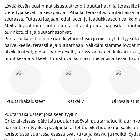
Löydä kesän uusimmat sisustustrendit puutarhaan ja terassille lö
vietettyjä kevät- ja kesäpäiviä - Pihalla, terassilla, puutarhassa ta
seurassa. Tutustu laajaan, edulliseen ja laadukkaaseen valikoi
Meiltä löydät mm. ruokailuun tarvittavat puutarhapöydät, puutar
aurinkotuolit ja puutarhasohvat.
Puutarhakalusteemme ovat käytännöllisiä ja niissä yhdistyy sekä t
parvekkeelle, terassille ja puutarhaan. Valikoimistamme löydät 
ulkokalusteet, pienet parvekesetit, terassikalusteet, kukkaruukut,
muut kesätarvikkeet. Tutustu valikoimaamme ja osta kesän kaune
Puutarhakalusteet
Retkeily
Ulkovalaistus
Puutarhakalusteet jokaiseen tyyliin
Onko aikeissasi päivittää puutarhapöytä, puutarhatuolit, aurinko
hankinta on tyylikäs paviljonki tai teltta, eikä huonompi sääkää
koristelussa suuressa osassa ovat kukat ja kasvit, ja meiltä löyd