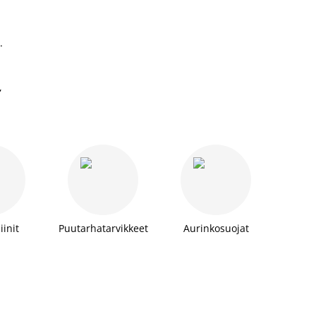
.
,
,
init
Puutarhatarvikkeet
Aurinkosuojat