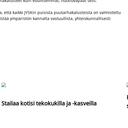
hakalusteet kuin edullisemmat, huoltovapaat setit.
, että kaikki JYSKin puisista puutarhakalusteista on valmistettu
istää ympäristön kannalta vastuullista, yhteiskunnallisesti
Stailaa kotisi tekokukilla ja -kasveilla