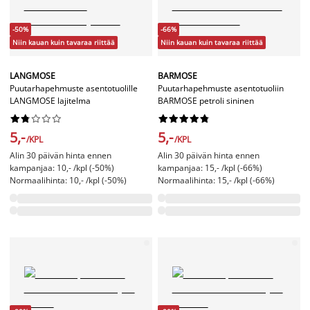
-50%
-66%
Niin kauan kuin tavaraa riittää
Niin kauan kuin tavaraa riittää
LANGMOSE
BARMOSE
Puutarhapehmuste asentotuolille
Puutarhapehmuste asentotuoliin
LANGMOSE lajitelma
BARMOSE petroli sininen




















5,-
5,-
/KPL
/KPL
Alin 30 päivän hinta ennen
Alin 30 päivän hinta ennen
kampanjaa: 10,- /kpl (-50%)
kampanjaa: 15,- /kpl (-66%)
Normaalihinta: 10,- /kpl (-50%)
Normaalihinta: 15,- /kpl (-66%)