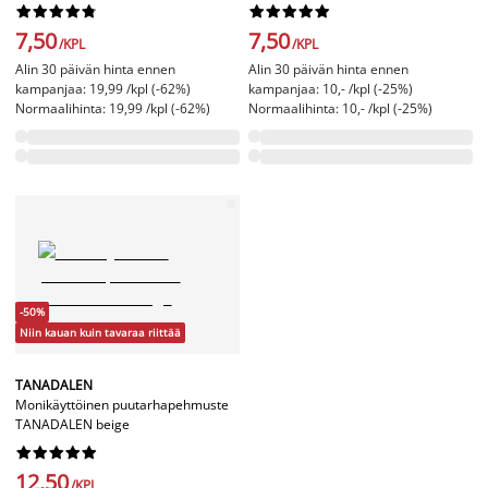




















7,50
7,50
/KPL
/KPL
Alin 30 päivän hinta ennen
Alin 30 päivän hinta ennen
kampanjaa: 19,99 /kpl (-62%)
kampanjaa: 10,- /kpl (-25%)
Normaalihinta: 19,99 /kpl (-62%)
Normaalihinta: 10,- /kpl (-25%)
-50%
Niin kauan kuin tavaraa riittää
TANADALEN
Monikäyttöinen puutarhapehmuste
TANADALEN beige










12,50
/KPL