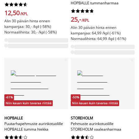
HOPBALLE tummanharmaa




















12,50
/KPL
25,-
/KPL
Alin 30 päivän hinta ennen
kampanjaa: 30,- /kpl (-58%)
Alin 30 päivän hinta ennen
Normaalihinta: 30,- /kpl (-58%)
kampanjaa: 64,99 /kpl (-61%)
Normaalihinta: 64,99 /kpl (-61%)
-61%
-50%
Niin kauan kuin tavaraa riittää
Niin kauan kuin tavaraa riittää
HOPBALLE
STOREHOLM
Puutarhapehmuste aurinkotuolille
Pehmuste aurinkotuolille
HOPBALLE tumma hiekka
STOREHOLM vaaleanharmaa



















