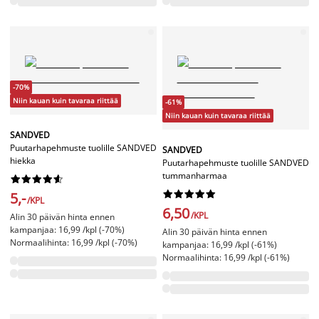
-70%
Niin kauan kuin tavaraa riittää
-61%
Niin kauan kuin tavaraa riittää
SANDVED
Puutarhapehmuste tuolille SANDVED
SANDVED
hiekka
Puutarhapehmuste tuolille SANDVED
tummanharmaa




















5,-
/KPL
6,50
/KPL
Alin 30 päivän hinta ennen
kampanjaa: 16,99 /kpl (-70%)
Alin 30 päivän hinta ennen
Normaalihinta: 16,99 /kpl (-70%)
kampanjaa: 16,99 /kpl (-61%)
Normaalihinta: 16,99 /kpl (-61%)