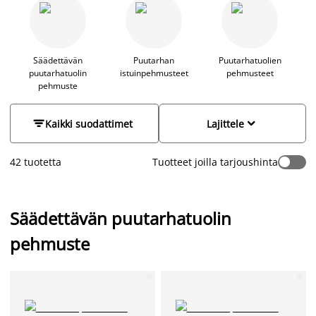
ulkopehmusteita, joista löydät sopivat pehmusteet niin
korkea- ja matalaselkäiseen tuoliin, asentotuoliin, penkille
kuin aurinkotuoliinkin. Puutarhakalusteiden pehmusteet
luovat mukavuutta oleskeluun ja niiden avulla luot
uudenlaista ilmettä ja värimaailmaa pihalle, puutarhaan,
Säädettävän
Puutarhan
Puutarhatuolien
puutarhatuolin
istuinpehmusteet
pehmusteet
terassille tai esimerkiksi parvekkeelle.
pehmuste


Kaikki suodattimet
Lajittele
42 tuotetta
Tuotteet joilla tarjoushinta
Säädettävän puutarhatuolin
pehmuste