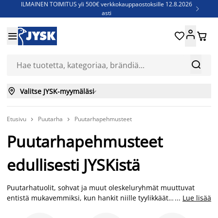
ILMAINEN TOIMITUS yli 500€ verkkokauppaostoksille 12.8.2026

asti
Parempiin uniin - Säästä jopa 60%





Sijauspatjoja - Säästä jopa 60%

Jenkkisänkyjä - Säästä jopa 60%



Valitse JYSK-myymäläsi

Etusivu
Puutarha
Puutarhapehmusteet


Puutarhapehmusteet
edullisesti JYSKistä
Puutarhatuolit, sohvat ja muut oleskeluryhmät muuttuvat
entistä mukavemmiksi, kun hankit niille tyylikkäät
...
Lue lisää
pehmusteet. JYSKissä on laaja valikoima erilaisia