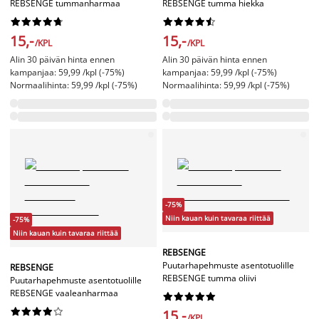
REBSENGE tummanharmaa
REBSENGE tumma hiekka




















15,-
15,-
/KPL
/KPL
Alin 30 päivän hinta ennen
Alin 30 päivän hinta ennen
kampanjaa: 59,99 /kpl (-75%)
kampanjaa: 59,99 /kpl (-75%)
Normaalihinta: 59,99 /kpl (-75%)
Normaalihinta: 59,99 /kpl (-75%)
-75%
Niin kauan kuin tavaraa riittää
-75%
Niin kauan kuin tavaraa riittää
REBSENGE
Puutarhapehmuste asentotuolille
REBSENGE
REBSENGE tumma oliivi
Puutarhapehmuste asentotuolille
REBSENGE vaaleanharmaa




















15,-
/KPL