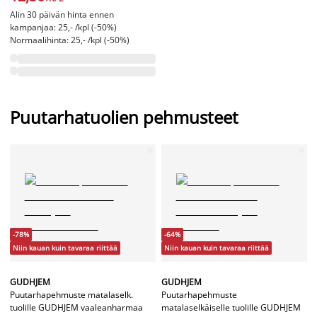
Alin 30 päivän hinta ennen
kampanjaa: 25,- /kpl (-50%)
Normaalihinta: 25,- /kpl (-50%)
Puutarhatuolien pehmusteet
-78%
-64%
Niin kauan kuin tavaraa riittää
Niin kauan kuin tavaraa riittää
GUDHJEM
GUDHJEM
Puutarhapehmuste matalaselk.
Puutarhapehmuste
tuolille GUDHJEM vaaleanharmaa
matalaselkäiselle tuolille GUDHJEM