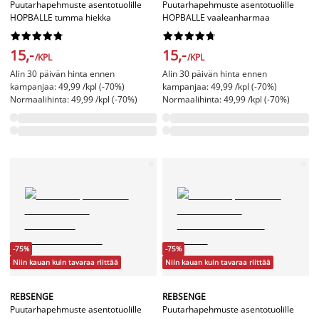
Puutarhapehmuste asentotuolille
Puutarhapehmuste asentotuolille
HOPBALLE tumma hiekka
HOPBALLE vaaleanharmaa




















15,-
15,-
/KPL
/KPL
Alin 30 päivän hinta ennen
Alin 30 päivän hinta ennen
kampanjaa: 49,99 /kpl (-70%)
kampanjaa: 49,99 /kpl (-70%)
Normaalihinta: 49,99 /kpl (-70%)
Normaalihinta: 49,99 /kpl (-70%)
-75%
-75%
Niin kauan kuin tavaraa riittää
Niin kauan kuin tavaraa riittää
REBSENGE
REBSENGE
Puutarhapehmuste asentotuolille
Puutarhapehmuste asentotuolille