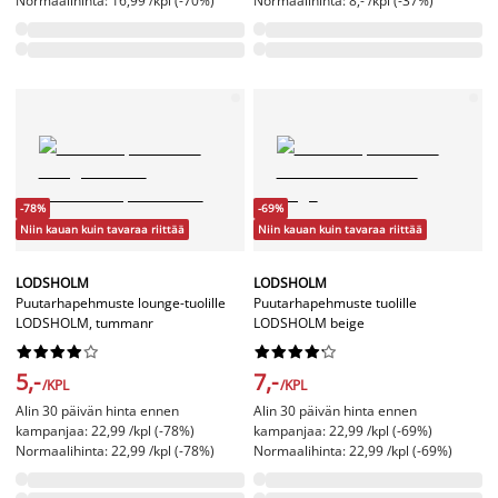
Normaalihinta: 16,99 /kpl (-70%)
Normaalihinta: 8,- /kpl (-37%)
-78%
-69%
Niin kauan kuin tavaraa riittää
Niin kauan kuin tavaraa riittää
LODSHOLM
LODSHOLM
Puutarhapehmuste lounge-tuolille
Puutarhapehmuste tuolille
LODSHOLM, tummanr
LODSHOLM beige




















5,-
7,-
/KPL
/KPL
Alin 30 päivän hinta ennen
Alin 30 päivän hinta ennen
kampanjaa: 22,99 /kpl (-78%)
kampanjaa: 22,99 /kpl (-69%)
Normaalihinta: 22,99 /kpl (-78%)
Normaalihinta: 22,99 /kpl (-69%)