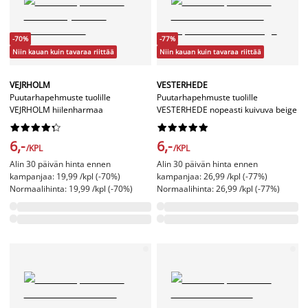
-70%
-77%
Niin kauan kuin tavaraa riittää
Niin kauan kuin tavaraa riittää
VEJRHOLM
VESTERHEDE
Puutarhapehmuste tuolille
Puutarhapehmuste tuolille
VEJRHOLM hiilenharmaa
VESTERHEDE nopeasti kuivuva beige




















6,-
6,-
/KPL
/KPL
Alin 30 päivän hinta ennen
Alin 30 päivän hinta ennen
kampanjaa: 19,99 /kpl (-70%)
kampanjaa: 26,99 /kpl (-77%)
Normaalihinta: 19,99 /kpl (-70%)
Normaalihinta: 26,99 /kpl (-77%)