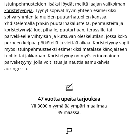
Istuinpehmusteiden lisäksi löydät meiltä laajan valikoiman
koristetyynyjä
. Tyynyt sopivat hyvin yhteen esimerkiksi
sohvaryhmien ja muiden puutarhatuolien kanssa.
Yhdistelemällä JYSKin puutarhakalusteita, pehmusteita ja
koristetyynyjä luot pihalle, puutarhaan, terassille tai
parvekkeelle viihtyisän ja kutsuvan oleskelutilan, jossa koko
perheen kelpaa pötkötellä ja viettää aikaa. Koristetyyny sopii
myös istuinpehmusteeksi esimerkiksi matalaselkänojaiseen
tuoliin tai jakkaraan. Koristetyyny on myös erinomainen
parveketyyny, jolla voit istua ja nauttia aamukahvia
auringossa.

47 vuotta upeita tarjouksia
Yli 3600 myymälää ympäri maailmaa
49 maassa.
