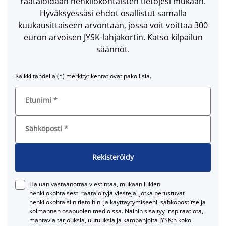
räätälöidään henkilökohtaisten tietojesi mukaan.
Hyväksyessäsi ehdot osallistut samalla
kuukausittaiseen arvontaan, jossa voit voittaa 300
euron arvoisen JYSK-lahjakortin. Katso kilpailun
säännöt.
Kaikki tähdellä (*) merkityt kentät ovat pakollisia.
Etunimi
*
Sähköposti
*
Rekisteröidy
Haluan vastaanottaa viestintää, mukaan lukien
henkilökohtaisesti räätälöityjä viestejä, jotka perustuvat
henkilökohtaisiin tietoihini ja käyttäytymiseeni, sähköpostitse ja
kolmannen osapuolen medioissa. Näihin sisältyy inspiraatiota,
mahtavia tarjouksia, uutuuksia ja kampanjoita JYSK:n koko