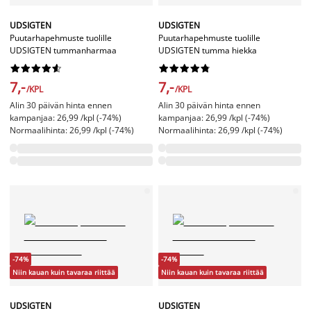
UDSIGTEN
UDSIGTEN
Puutarhapehmuste tuolille
Puutarhapehmuste tuolille
UDSIGTEN tummanharmaa
UDSIGTEN tumma hiekka




















7,-
7,-
/KPL
/KPL
Alin 30 päivän hinta ennen
Alin 30 päivän hinta ennen
kampanjaa: 26,99 /kpl (-74%)
kampanjaa: 26,99 /kpl (-74%)
Normaalihinta: 26,99 /kpl (-74%)
Normaalihinta: 26,99 /kpl (-74%)
-74%
-74%
Niin kauan kuin tavaraa riittää
Niin kauan kuin tavaraa riittää
UDSIGTEN
UDSIGTEN