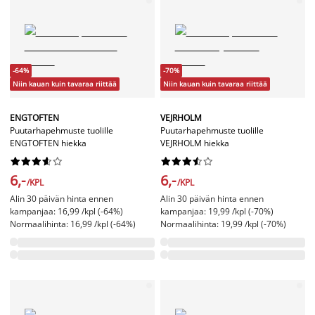
-64%
-70%
Niin kauan kuin tavaraa riittää
Niin kauan kuin tavaraa riittää
ENGTOFTEN
VEJRHOLM
Puutarhapehmuste tuolille
Puutarhapehmuste tuolille
ENGTOFTEN hiekka
VEJRHOLM hiekka




















6,-
6,-
/KPL
/KPL
Alin 30 päivän hinta ennen
Alin 30 päivän hinta ennen
kampanjaa: 16,99 /kpl (-64%)
kampanjaa: 19,99 /kpl (-70%)
Normaalihinta: 16,99 /kpl (-64%)
Normaalihinta: 19,99 /kpl (-70%)