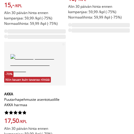
15,-
/KPL
Alin 30 päivän hinta ennen
kampanjaa: 59,99 /kpl (-75%)
Alin 30 päivän hinta ennen
Normaalihinta: 59,99 /kpl (-75%)
kampanjaa: 59,99 /kpl (-75%)
Normaalihinta: 59,99 /kpl (-75%)
-70%
Niin kauan kuin tavaraa riittää
AKKA
Puutarhapehmuste asentotuolille
AKKA harmaa










17,50
/KPL
Alin 30 päivän hinta ennen
kampanjaa: 59,99 /kpl (-70%)