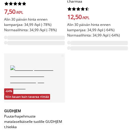
t.harmaa




















7,50
/KPL
12,50
/KPL
Alin 30 päivän hinta ennen
kampanjaa: 34,99 /kpl (-78%)
Alin 30 päivän hinta ennen
Normaalihinta: 34,99 /kpl (-78%)
kampanjaa: 34,99 /kpl (-64%)
Normaalihinta: 34,99 /kpl (-64%)
-64%
Niin kauan kuin tavaraa riittää
GUDHJEM
Puutarhapehmuste
matalaselkäiselle tuolille GUDHJEM
t.hiekka