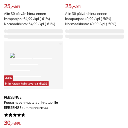
25,-
25,-
/KPL
/KPL
Alin 30 päivän hinta ennen
Alin 30 päivän hinta ennen
kampanjaa: 64,99 /kpl (-61%)
kampanjaa: 49,99 /kpl (-50%)
Normaalihinta: 64,99 /kpl (-61%)
Normaalihinta: 49,99 /kpl (-50%)
-64%
Niin kauan kuin tavaraa riittää
REBSENGE
Puutarhapehmuste aurinkotuolille
REBSENGE tummanharmaa










30,-
/KPL