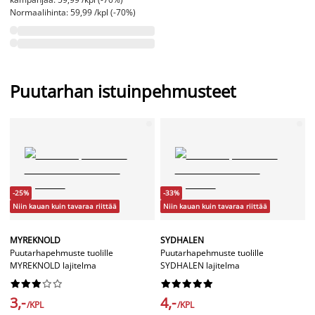
Normaalihinta: 59,99 /kpl (-70%)
Puutarhan istuinpehmusteet
-25%
-33%
Niin kauan kuin tavaraa riittää
Niin kauan kuin tavaraa riittää
MYREKNOLD
SYDHALEN
Puutarhapehmuste tuolille
Puutarhapehmuste tuolille
MYREKNOLD lajitelma
SYDHALEN lajitelma




















3,-
4,-
/KPL
/KPL