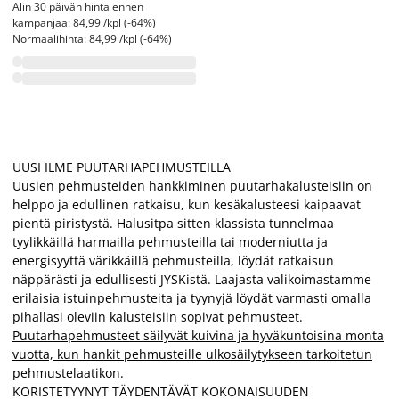
Alin 30 päivän hinta ennen
kampanjaa: 84,99 /kpl (-64%)
Normaalihinta: 84,99 /kpl (-64%)
UUSI ILME PUUTARHAPEHMUSTEILLA
Uusien pehmusteiden hankkiminen puutarhakalusteisiin on
helppo ja edullinen ratkaisu, kun kesäkalusteesi kaipaavat
pientä piristystä. Halusitpa sitten klassista tunnelmaa
tyylikkäillä harmailla pehmusteilla tai moderniutta ja
energisyyttä värikkäillä pehmusteilla, löydät ratkaisun
näppärästi ja edullisesti JYSKistä. Laajasta valikoimastamme
erilaisia istuinpehmusteita ja tyynyjä löydät varmasti omalla
pihallasi oleviin kalusteisiin sopivat pehmusteet.
Puutarhapehmusteet säilyvät kuivina ja hyväkuntoisina monta
vuotta, kun hankit pehmusteille ulkosäilytykseen tarkoitetun
pehmustelaatikon
.
KORISTETYYNYT TÄYDENTÄVÄT KOKONAISUUDEN