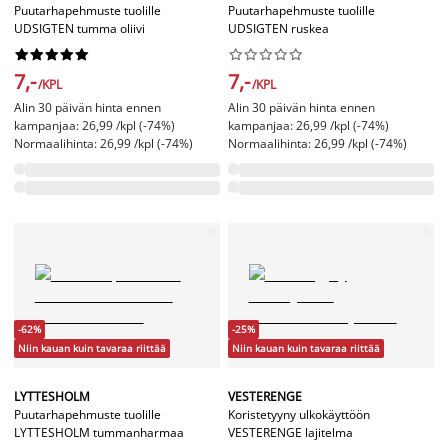
Puutarhapehmuste tuolille
Puutarhapehmuste tuolille
UDSIGTEN tumma oliivi
UDSIGTEN ruskea




















7,-
7,-
/KPL
/KPL
Alin 30 päivän hinta ennen
Alin 30 päivän hinta ennen
kampanjaa: 26,99 /kpl (-74%)
kampanjaa: 26,99 /kpl (-74%)
Normaalihinta: 26,99 /kpl (-74%)
Normaalihinta: 26,99 /kpl (-74%)
-62%
-25%
Niin kauan kuin tavaraa riittää
Niin kauan kuin tavaraa riittää
LYTTESHOLM
VESTERENGE
Puutarhapehmuste tuolille
Koristetyyny ulkokäyttöön
LYTTESHOLM tummanharmaa
VESTERENGE lajitelma