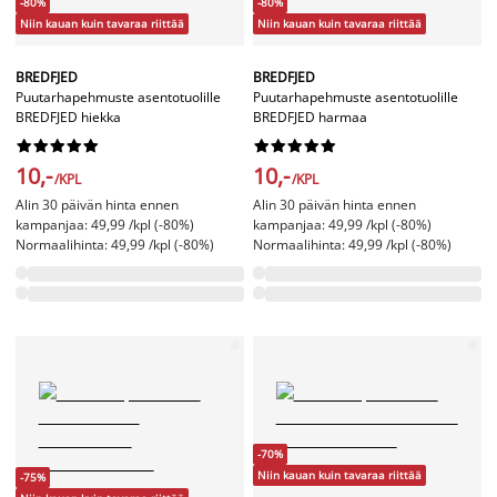
-80%
-80%
Niin kauan kuin tavaraa riittää
Niin kauan kuin tavaraa riittää
BREDFJED
BREDFJED
Puutarhapehmuste asentotuolille
Puutarhapehmuste asentotuolille
BREDFJED hiekka
BREDFJED harmaa




















10,-
10,-
/KPL
/KPL
Alin 30 päivän hinta ennen
Alin 30 päivän hinta ennen
kampanjaa: 49,99 /kpl (-80%)
kampanjaa: 49,99 /kpl (-80%)
Normaalihinta: 49,99 /kpl (-80%)
Normaalihinta: 49,99 /kpl (-80%)
-70%
Niin kauan kuin tavaraa riittää
-75%