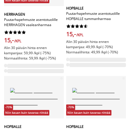
Niin kauan kuin tavaraa riittää
HOPBALLE
Puutarhapehmuste asentotuolille
HERRHAGEN
HOPBALLE tummanharmaa
Puutarhapehmuste asentotuolille
HERRHAGEN vaaleanharmaa




















15,-
/KPL
15,-
/KPL
Alin 30 päivän hinta ennen
kampanjaa: 49,99 /kpl (-70%)
Alin 30 päivän hinta ennen
Normaalihinta: 49,99 /kpl (-70%)
kampanjaa: 59,99 /kpl (-75%)
Normaalihinta: 59,99 /kpl (-75%)
-70%
-70%
Niin kauan kuin tavaraa riittää
Niin kauan kuin tavaraa riittää
HOPBALLE
HOPBALLE