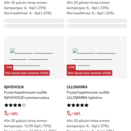
Alin 30 päivän hinta ennen
Alin 30 päivän hinta ennen
kampanjaa: 4,- /kpl (-25%)
kampanjaa: 6,- /kpl (-33%)
Normaalihinta: 4,- /kpl (-25%)
Normaalihinta: 6,- /kpl (-33%)
-70%
-37%
Niin kauan kuin tavaraa riittää
Niin kauan kuin tavaraa riittää
KJAVSHOLM
LILLOMARKA
Puutarhapehmuste tuolille
Puutarhapehmuste tuolille
KJAVSHOLM tummanruskea
LILLOMARKA lajitelma




















5,-
5,-
/KPL
/KPL
Alin 30 päivän hinta ennen
Alin 30 päivän hinta ennen
kampanjaa: 16,99 /kpl (-70%)
kampanjaa: 8,- /kpl (-37%)