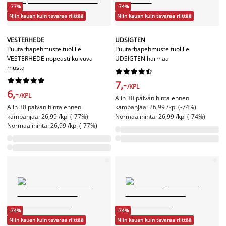
-77%
-74%
Niin kauan kuin tavaraa riittää
Niin kauan kuin tavaraa riittää
VESTERHEDE
UDSIGTEN
Puutarhapehmuste tuolille
Puutarhapehmuste tuolille
VESTERHEDE nopeasti kuivuva
UDSIGTEN harmaa
musta




















7,-
/KPL
6,-
/KPL
Alin 30 päivän hinta ennen
Alin 30 päivän hinta ennen
kampanjaa: 26,99 /kpl (-74%)
kampanjaa: 26,99 /kpl (-77%)
Normaalihinta: 26,99 /kpl (-74%)
Normaalihinta: 26,99 /kpl (-77%)
-74%
-74%
Niin kauan kuin tavaraa riittää
Niin kauan kuin tavaraa riittää