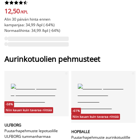










12,50
/KPL
Alin 30 päivän hinta ennen
kampanjaa: 34,99 /kpl (-64%)
Normaalihinta: 34,99 /kpl (-64%)
Aurinkotuolien pehmusteet
-58%
Niin kauan kuin tavaraa riittää
-61%
Niin kauan kuin tavaraa riittää
ULFBORG
Puutarhapehmuste lepotuolille
HOPBALLE
ULFBORG tummanharmaa
Puutarhapehmuste aurinkotuolille