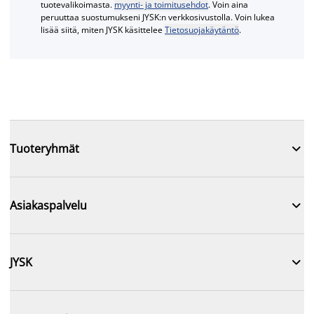
tuotevalikoimasta.
myynti- ja toimitusehdot
. Voin aina
peruuttaa suostumukseni JYSK:n verkkosivustolla. Voin lukea
lisää siitä, miten JYSK käsittelee
Tietosuojakäytäntö
.

Tuoteryhmät

Asiakaspalvelu

JYSK