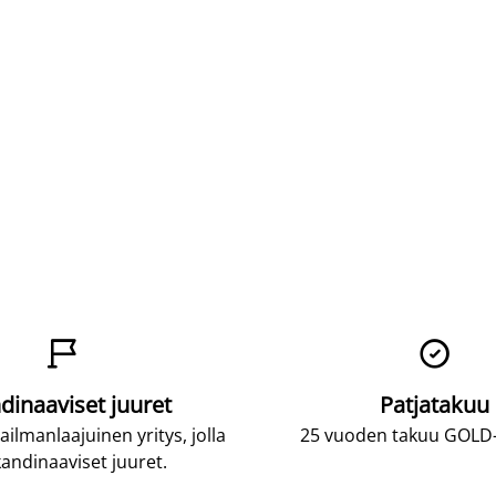


dinaaviset juuret
Patjatakuu
lmanlaajuinen yritys, jolla
25 vuoden takuu GOLD-p
andinaaviset juuret.