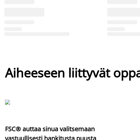
Aiheeseen liittyvät oppa
FSC® auttaa sinua valitsemaan
vastuullisesti hankitusta puusta