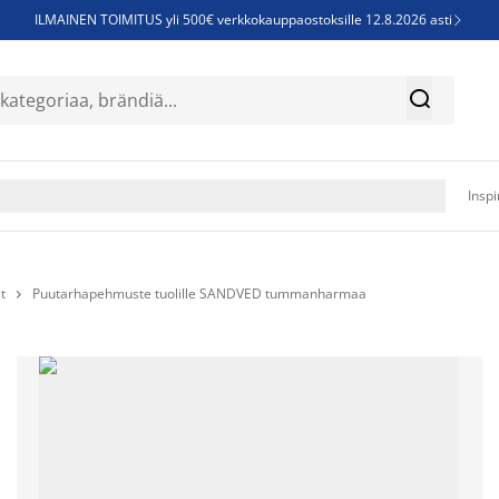
ILMAINEN TOIMITUS yli 500€ verkkokauppaostoksille 12.8.2026 asti

Parempiin uniin - Säästä jopa 60%


Sijauspatjoja - Säästä jopa 60%

Jenkkisänkyjä - Säästä jopa 60%

Inspi
t
Puutarhapehmuste tuolille SANDVED tummanharmaa
