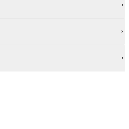


