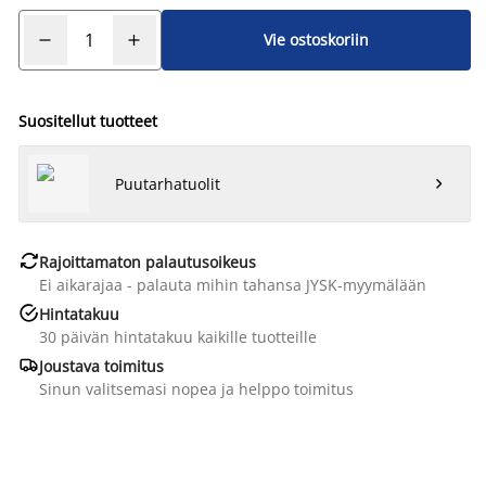
Vie ostoskoriin
Suositellut tuotteet
Puutarhatuolit


Rajoittamaton palautusoikeus
Ei aikarajaa - palauta mihin tahansa JYSK-myymälään

Hintatakuu
30 päivän hintatakuu kaikille tuotteille

Joustava toimitus
Sinun valitsemasi nopea ja helppo toimitus