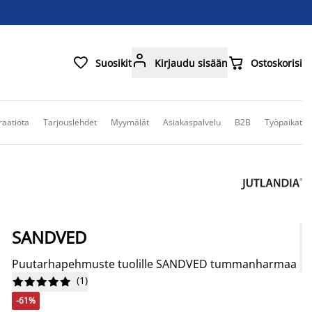



Suosikit
Kirjaudu sisään
Ostoskorisi
raatiota
Tarjouslehdet
Myymälät
Asiakaspalvelu
B2B
Työpaikat
SANDVED
Puutarhapehmuste tuolille SANDVED tummanharmaa
(
1
)










-61%