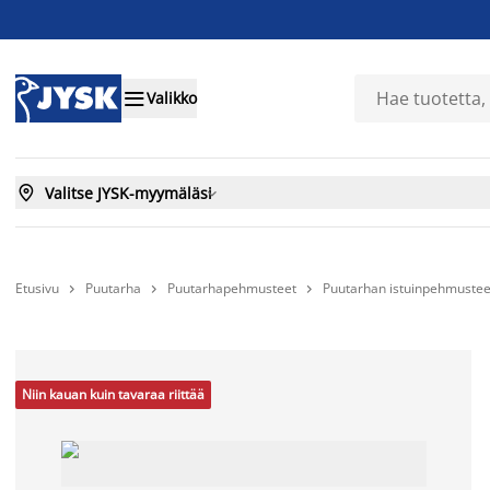

Valikko

Valitse JYSK-myymäläsi

Etusivu
Puutarha
Puutarhapehmusteet
Puutarhan istuinpehmustee



Niin kauan kuin tavaraa riittää