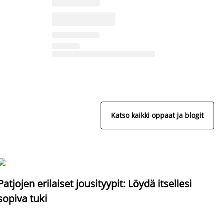
Katso kaikki oppaat ja blogit
S
Patjojen erilaiset jousityypit: Löydä itsellesi
sopiva tuki