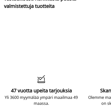
valmistettuja tuotteita

47 vuotta upeita tarjouksia
Skan
Yli 3600 myymälää ympäri maailmaa 49
Olemme maai
maassa.
on sk