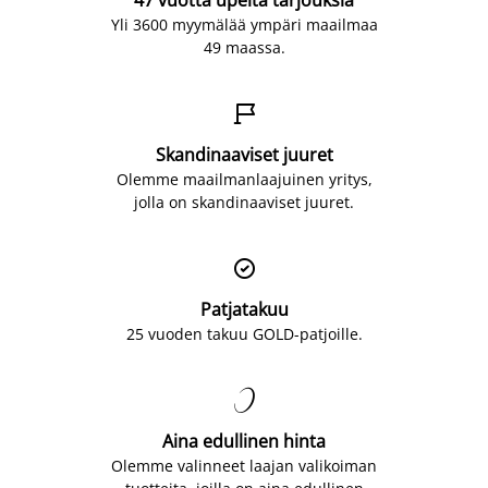
47 vuotta upeita tarjouksia
Yli 3600 myymälää ympäri maailmaa
49 maassa.

Skandinaaviset juuret
Olemme maailmanlaajuinen yritys,
jolla on skandinaaviset juuret.

Patjatakuu
25 vuoden takuu GOLD-patjoille.

Aina edullinen hinta
Olemme valinneet laajan valikoiman