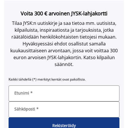
Voita 300 € arvoinen JYSK-lahjakortti
Tilaa JYSK:n uutiskirje ja saa tietoa mm. uutisista,
kilpailuista, inspiraatiosta ja tarjouksista, jotka
räätälöidään henkilökohtaisten tietojesi mukaan.
Hyväksyessäsi ehdot osallistut samalla
kuukausittaiseen arvontaan, jossa voit voittaa 300
euron arvoisen JYSK-lahjakortin. Katso kilpailun
säännöt.
Kaikki tähdellä (*) merkityt kentät ovat pakollisia.
Etunimi
*
Sähköposti
*
Rekisteröidy