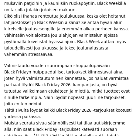
mukaviin patjoihin ja kauniisiin ruokapöytiin. Black Weekillä
on tarjolla jotakin jokaisen makuun.
Eikö olisi ihanaa rentoutua joulukuussa, koska olet hoitanut
lahjaostokset jo Black Weekin aikana? Se antaa hyvän alun
kiireiselle joulusesongille ja enemmän aikaa perheen kanssa.
Vähintään voit aloittaa joululahjojen valmistelun ajoissa
pyytämällä toivelistat hyvissä ajoin. Black Week auttaa myös
taloudellisesti joulukuussa ja tekee joulunalustasta
vähemmän stressaavaa.
Valmistaudu vuoden suurimpaan shoppailupäivään
Black Fridayn huippuedulliset tarjoukset kiinnostavat aina,
joten hyvä valmistautuminen kannattaa. Jos haluat varmistaa
parhaat löydöt Black Friday 2026 -kampanjasta, on hyvä
tutustua valikoimaan etukäteen ja miettiä, mitkä tuotteet ovat
sinulle tärkeimpiä. Näin löydät nopeasti juuri ne tarjoukset,
joita eniten odotat.
Tältä sivulta löydät kaikki Black Friday 2026 -tarjoukset kootusti
yhdessä paikassa.
Muista seurata sivua säännöllisesti tai tilaa uutiskirjeemme
alla, niin saat Black Friday -tarjoukset kätevästi suoraan
sähköpostiisi. Älä jätä käyttämättä mahdollisuutta tehdä