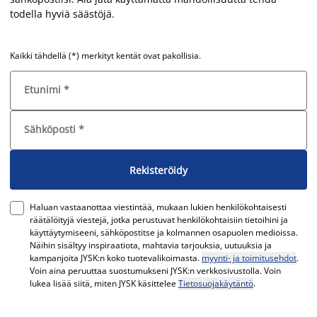
todella hyviä säästöjä.
Kaikki tähdellä (*) merkityt kentät ovat pakollisia.
Etunimi
*
Sähköposti
*
Rekisteröidy
Haluan vastaanottaa viestintää, mukaan lukien henkilökohtaisesti
räätälöityjä viestejä, jotka perustuvat henkilökohtaisiin tietoihini ja
käyttäytymiseeni, sähköpostitse ja kolmannen osapuolen medioissa.
Näihin sisältyy inspiraatiota, mahtavia tarjouksia, uutuuksia ja
kampanjoita JYSK:n koko tuotevalikoimasta.
myynti- ja toimitusehdot
.
Voin aina peruuttaa suostumukseni JYSK:n verkkosivustolla. Voin
lukea lisää siitä, miten JYSK käsittelee
Tietosuojakäytäntö
.