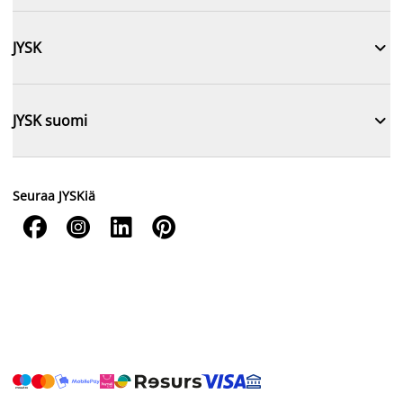

JYSK

JYSK suomi
Seuraa JYSKiä



