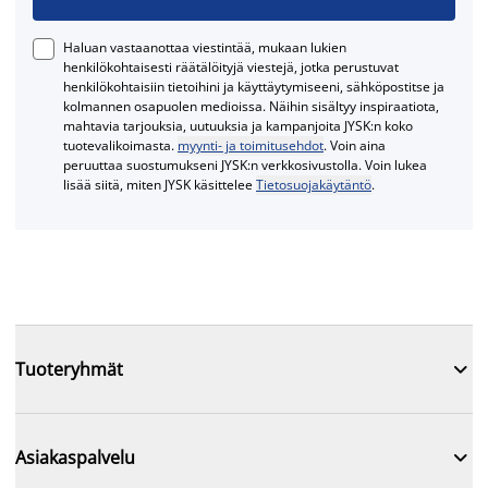
Haluan vastaanottaa viestintää, mukaan lukien
henkilökohtaisesti räätälöityjä viestejä, jotka perustuvat
henkilökohtaisiin tietoihini ja käyttäytymiseeni, sähköpostitse ja
kolmannen osapuolen medioissa. Näihin sisältyy inspiraatiota,
mahtavia tarjouksia, uutuuksia ja kampanjoita JYSK:n koko
tuotevalikoimasta.
myynti- ja toimitusehdot
. Voin aina
peruuttaa suostumukseni JYSK:n verkkosivustolla. Voin lukea
lisää siitä, miten JYSK käsittelee
Tietosuojakäytäntö
.

Tuoteryhmät

Asiakaspalvelu