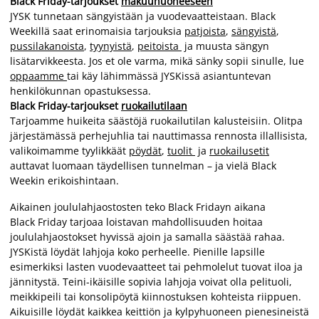
Black Friday-tarjoukset
makuuhuoneeseen
JYSK tunnetaan sängyistään ja vuodevaatteistaan. Black
Weekillä saat erinomaisia tarjouksia
patjoista
,
sängyistä
,
pussilakanoista
,
tyynyistä
,
peitoista
ja muusta sängyn
lisätarvikkeesta. Jos et ole varma, mikä sänky sopii sinulle, lue
oppaamme
tai käy lähimmässä JYSKissä asiantuntevan
henkilökunnan opastuksessa.
Black Friday-tarjoukset
ruokailutilaan
Tarjoamme huikeita säästöjä ruokailutilan kalusteisiin. Olitpa
järjestämässä perhejuhlia tai nauttimassa rennosta illallisista,
valikoimamme tyylikkäät
pöydät
,
tuolit
ja
ruokailusetit
auttavat luomaan täydellisen tunnelman – ja vielä Black
Weekin erikoishintaan.
Aikainen joululahjaostosten teko Black Fridayn aikana
Black Friday tarjoaa loistavan mahdollisuuden hoitaa
joululahjaostokset hyvissä ajoin ja samalla säästää rahaa.
JYSKistä löydät lahjoja koko perheelle. Pienille lapsille
esimerkiksi lasten vuodevaatteet tai pehmolelut tuovat iloa ja
jännitystä. Teini-ikäisille sopivia lahjoja voivat olla pelituoli,
meikkipeili tai konsolipöytä kiinnostuksen kohteista riippuen.
Aikuisille löydät kaikkea keittiön ja kylpyhuoneen pienesineistä