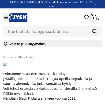
ILMAINEN TOIMITUS yli 500€ verkkokauppaostoksille 12.8.2026

asti
Parempiin uniin - Säästä jopa 60%





Sijauspatjoja - Säästä jopa 60%

Jenkkisänkyjä - Säästä jopa 60%



Valitse JYSK-myymäläsi

Etusivu
Black Friday

Odotamme jo vuoden 2026 Black Fridayta
JYSKillä juhlistamme Black Fridayta upeilla tarjouksilla ja
suurilla alennuksilla, jotka kannattaa hyödyntää.
Voit tehdä ostoksia verkkokaupassa tai vierailla lähimmässä
JYSKin myymälässä.
Nähdään Black Fridayssa jälleen vuonna 2026.