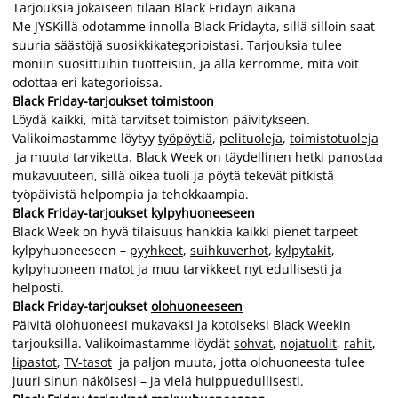
Tarjouksia jokaiseen tilaan Black Fridayn aikana
Me JYSKillä odotamme innolla Black Fridayta, sillä silloin saat
suuria säästöjä suosikkikategorioistasi. Tarjouksia tulee
moniin suosittuihin tuotteisiin, ja alla kerromme, mitä voit
odottaa eri kategorioissa.
Black Friday-tarjoukset
toimistoon
Löydä kaikki, mitä tarvitset toimiston päivitykseen.
Valikoimastamme löytyy
työpöytiä
,
pelituoleja
,
toimistotuoleja
ja muuta tarviketta. Black Week on täydellinen hetki panostaa
mukavuuteen, sillä oikea tuoli ja pöytä tekevät pitkistä
työpäivistä helpompia ja tehokkaampia.
Black Friday-tarjoukset
kylpyhuoneeseen
Black Week on hyvä tilaisuus hankkia kaikki pienet tarpeet
kylpyhuoneeseen –
pyyhkeet
,
suihkuverhot
,
kylpytakit
,
kylpyhuoneen
matot
ja muu tarvikkeet nyt edullisesti ja
helposti.
Black Friday-tarjoukset
olohuoneeseen
Päivitä olohuoneesi mukavaksi ja kotoiseksi Black Weekin
tarjouksilla. Valikoimastamme löydät
sohvat
,
nojatuolit
,
rahi­t
,
lipastot
,
TV-tasot
ja paljon muuta, jotta olohuoneesta tulee
juuri sinun näköisesi – ja vielä huippuedullisesti.