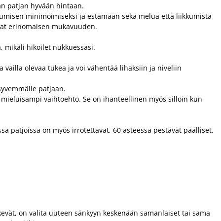
vän patjan hyvään hintaan.
ulumisen minimoimiseksi ja estämään sekä melua että liikkumista
joavat erinomaisen mukavuuden.
a, mikäli hikoilet nukkuessasi.
illa olevaa tukea ja voi vähentää lihaksiin ja niveliin
syvemmälle patjaan.
e mieluisampi vaihtoehto. Se on ihanteellinen myös silloin kun
ssa patjoissa on myös irrotettavat, 60 asteessa pestävät päälliset.
ekevät, on valita uuteen sänkyyn keskenään samanlaiset tai sama