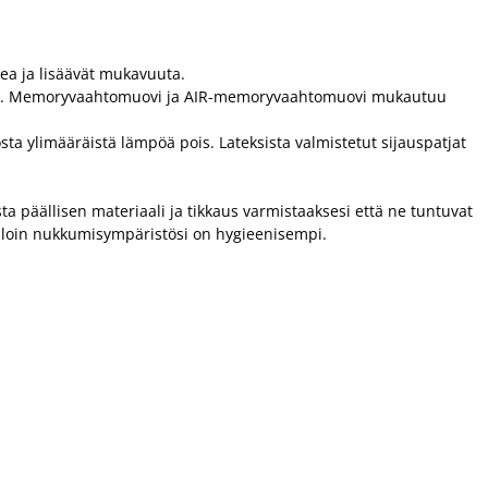
ea ja lisäävät mukavuuta.
muovi. Memoryvaahtomuovi ja AIR-memoryvaahtomuovi mukautuu
ta ylimääräistä lämpöä pois. Lateksista valmistetut sijauspatjat
sta päällisen materiaali ja tikkaus varmistaaksesi että ne tuntuvat
jolloin nukkumisympäristösi on hygieenisempi.