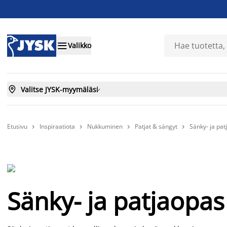

Valikko

Valitse JYSK-myymäläsi

Etusivu
Inspiraatiota
Nukkuminen
Patjat & sängyt
Sänky- ja pat




Sänky- ja patjaopas