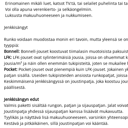
Erinomainen mikäli luet, katsot TV:tä, tai selailet puhelinta tai t
Voi olla apuna verenkierto- ja selkäongelmiin.
Luksusta makuuhuoneeseen ja nukkumiseen.
Jenkkisängyt
Runko voidaan muodostaa monin eri tavoin, mutta yleensä se on p
tyyppiä:
Bonnell:
Bonnell-jouset koostuvat tiimalasin muotoisista paksuist
LFK:
LFK-jouset ovat sylinterimäisiä jousia, joissa on ohuemmat 
jousia/m² ja näin ollen enemmän tukipisteitä, joten se mukailee 
Pocket:
Pocket-jouset ovat pienempiä kuin LFK-jouset. Jokainen y
patjan sisällä. Useiden tukipisteiden ansiosta runkopatjat, joi
Keskimmäisenä jenkkisängyssä on joustinpatja, joka koostuu jous
päällisestä.
Jenkkisängyn edut
Valmis paketti sisältää rungon, patjan ja sijauspatjan. Jalat voiva
Joustinpatja yhdessä sijauspatjan kanssa lisäävät mukavuutta.
Tyylikäs ja näyttävä lisä makuuhuoneeseen, varsinkin yhteenso
Kestävä ja pitkäikäinen, sillä joustinpatjan voi kääntää.