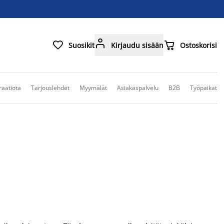



Suosikit
Kirjaudu sisään
Ostoskorisi
raatiota
Tarjouslehdet
Myymälät
Asiakaspalvelu
B2B
Työpaikat