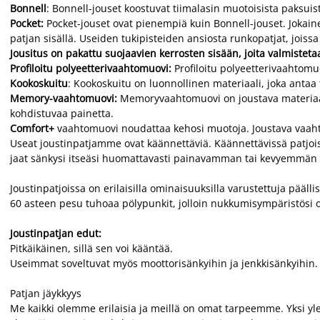
Bonnell
: Bonnell-jouset koostuvat tiimalasin muotoisista paksuis
Pocket:
Pocket-jouset ovat pienempiä kuin Bonnell-jouset. Jokain
patjan sisällä. Useiden tukipisteiden ansiosta runkopatjat, joi
Jousitus on pakattu suojaavien kerrosten sisään, joita valmisteta
Profiloitu polyeetterivaahtomuovi:
Profiloitu polyeetterivaahtomuov
Kookoskuitu
: Kookoskuitu on luonnollinen materiaali, joka antaa 
Memory-vaahtomuovi:
Memoryvaahtomuovi on joustava materiaali, 
kohdistuvaa painetta.
Comfort+
vaahtomuovi noudattaa kehosi muotoja. Joustava vaah
Useat joustinpatjamme ovat käännettäviä. Käännettävissä patjoiss
jaat sänkysi itseäsi huomattavasti painavamman tai kevyemmän he
Joustinpatjoissa on erilaisilla ominaisuuksilla varustettuja pääll
60 asteen pesu tuhoaa pölypunkit, jolloin nukkumisympäristösi 
Joustinpatjan edut:
Pitkäikäinen, sillä sen voi kääntää.
Useimmat soveltuvat myös moottorisänkyihin ja jenkkisänkyihin.
Patjan jäykkyys
Me kaikki olemme erilaisia ja meillä on omat tarpeemme. Yksi yle