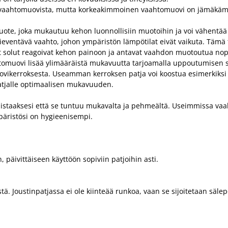
erivaahtomuovista, mutta korkeakimmoinen vaahtomuovi on jämäkä
e, joka mukautuu kehon luonnollisiin muotoihin ja voi vähentää li
ventävä vaahto, johon ympäristön lämpötilat eivät vaikuta. Tämä 
t solut reagoivat kehon painoon ja antavat vaahdon muotoutua nope
tomuovi lisää ylimääräistä mukavuutta tarjoamalla uppoutumisen 
ikerroksesta. Useamman kerroksen patja voi koostua esimerkiksi p
atjalle optimaalisen mukavuuden.
rmistaaksesi että se tuntuu mukavalta ja pehmeältä. Useimmissa va
päristösi on hygieenisempi.
 päivittäiseen käyttöön sopiviin patjoihin asti.
stä. Joustinpatjassa ei ole kiinteää runkoa, vaan se sijoitetaan säl