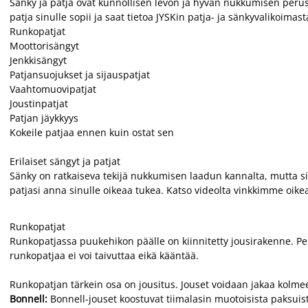
Sänky ja patja ovat kunnollisen levon ja hyvän nukkumisen perust
patja sinulle sopii ja saat tietoa JYSKin patja- ja sänkyvalikoimast
Runkopatjat
Moottorisängyt
Jenkkisängyt
Patjansuojukset ja sijauspatjat
Vaahtomuovipatjat
Joustinpatjat
Patjan jäykkyys
Kokeile patjaa ennen kuin ostat sen
Erilaiset sängyt ja patjat
Sänky on ratkaiseva tekijä nukkumisen laadun kannalta, mutta sillä
patjasi anna sinulle oikeaa tukea. Katso videolta vinkkimme oike
Runkopatjat
Runkopatjassa puukehikon päälle on kiinnitetty jousirakenne. Peria
runkopatjaa ei voi taivuttaa eikä kääntää.
Runkopatjan tärkein osa on jousitus. Jouset voidaan jakaa kolme
Bonnell:
Bonnell-jouset koostuvat tiimalasin muotoisista paksuis