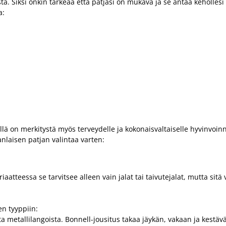
a. Siksi onkin tärkeää että patjasi on mukava ja se antaa keholles
a:
 on merkitystä myös terveydelle ja kokonaisvaltaiselle hyvinvoinnill
anlaisen patjan valintaa varten:
atteessa se tarvitsee alleen vain jalat tai taivutejalat, mutta sitä 
en tyyppiin:
ta metallilangoista. Bonnell-jousitus takaa jäykän, vakaan ja kestä