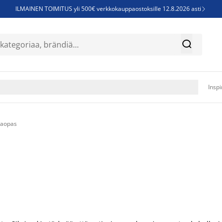
ILMAINEN TOIMITUS yli 500€ verkkokauppaostoksille 12.8.2026 asti

Parempiin uniin - Säästä jopa 60%


Sijauspatjoja - Säästä jopa 60%

Jenkkisänkyjä - Säästä jopa 60%

Inspi
jaopas