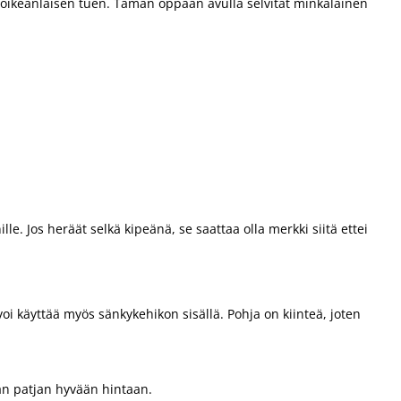
i oikeanlaisen tuen. Tämän oppaan avulla selvität minkälainen
e. Jos heräät selkä kipeänä, se saattaa olla merkki siitä ettei
voi käyttää myös sänkykehikon sisällä. Pohja on kiinteä, joten
vän patjan hyvään hintaan.