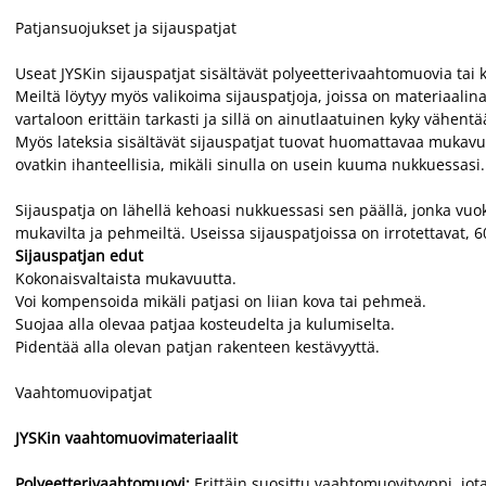
Patjansuojukset ja sijauspatjat
Useat JYSKin sijauspatjat sisältävät polyeetterivaahtomuovia t
Meiltä löytyy myös valikoima sijauspatjoja, joissa on materi
vartaloon erittäin tarkasti ja sillä on ainutlaatuinen kyky vähentä
Myös lateksia sisältävät sijauspatjat tuovat huomattavaa mukavuu
ovatkin ihanteellisia, mikäli sinulla on usein kuuma nukkuessasi.
Sijauspatja on lähellä kehoasi nukkuessasi sen päällä, jonka vuoks
mukavilta ja pehmeiltä. Useissa sijauspatjoissa on irrotettavat,
Sijauspatjan edut
Kokonaisvaltaista mukavuutta.
Voi kompensoida mikäli patjasi on liian kova tai pehmeä.
Suojaa alla olevaa patjaa kosteudelta ja kulumiselta.
Pidentää alla olevan patjan rakenteen kestävyyttä.
Vaahtomuovipatjat
JYSKin vaahtomuovimateriaalit
Polyeetterivaahtomuovi:
Erittäin suosittu vaahtomuovityyppi, jota