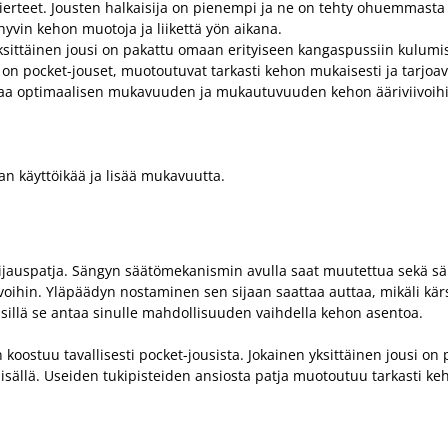
kierteet. Jousten halkaisija on pienempi ja ne on tehty ohuemmast
hyvin kehon muotoja ja liikettä yön aikana.
ksittäinen jousi on pakattu omaan erityiseen kangaspussiin kulum
ssa on pocket-jouset, muotoutuvat tarkasti kehon mukaisesti ja tar
kaa optimaalisen mukavuuden ja mukautuvuuden kehon ääriviivoihi
n käyttöikää ja lisää mukavuutta.
 sijauspatja. Sängyn säätömekanismin avulla saat muutettua sekä 
ivoihin. Yläpäädyn nostaminen sen sijaan saattaa auttaa, mikäli kä
illä se antaa sinulle mahdollisuuden vaihdella kehon asentoa.
 koostuu tavallisesti pocket-jousista. Jokainen yksittäinen jousi 
isällä. Useiden tukipisteiden ansiosta patja muotoutuu tarkasti k