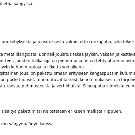
ablettia sängyssä.
uukehyksestä ja jousituksesta valmistettu runkopatja, joka tekee s
a metallilangoista. Bonnell-jousitus takaa jäykän, vakaan ja kestä
kierteet. Jousten halkaisija on pienempi ja ne on tehty ohuemmast
hyvin kehon muotoja ja liikettä yön aikana.
ksittäinen jousi on pakattu omaan erityiseen kangaspussiin kulum
ssa on pocket-jouset, muotoutuvat tarkasti kehon mukaisesti ja tar
ituksesta, pehmusteesta ja verhoiluista. Sijauspatja viimeistelee 
t sisältyä pakettiin tai ne ostetaan erikseen mallista riippuen.
pivan sängynpäädyn kanssa.