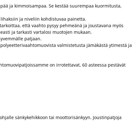
mpää ja kimmoisampaa. Se kestää suurempaa kuormitusta,
haksiin ja niveliin kohdistuvaa painetta.
tarkoittaa, että vaahto pysyy pehmeänä ja joustavana myös
asti ja tarkasti vartalosi muotojen mukaan.
syvemmälle patjaan.
olyeetterivaahtomuovista valmistetusta jämäkästä ytimestä ja
ahtomuovipatjoissamme on irrotettavat, 60 asteessa pestävät
epohjalle sänkykehikkoon tai moottorisänkyyn. Joustinpatjoja