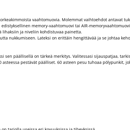
ai korkeakimmoista vaahtomuovia. Molemmat vaihtoehdot antavat tuk
aalina edistyksellinen memory-vaahtomuovi tai AIR-memoryvaahto
ä lihaksiin ja niveliin kohdistuvaa painetta.
tta nukkumiseen. Lateksi on erittäin hengittävää ja se johtaa kehos
i sen päällisellä on tärkeä merkitys. Valitessasi sijauspatjaa, tarki
 60 asteessa pestävät päälliset. 60 asteen pesu tuhoaa pölypunkit, 
 on tarjolla useissa eri kovuuksissa ja tiheyksissä.