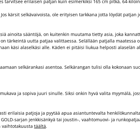
 tarvitsee erilaisen patjan kuin esimerkiksi 165 cm pitkä, 64-kiloi
. Jos kärsit selkävaivoista, ole erityisen tarkkana jotta löydät patja
iä ainoita sääntöjä, on kuitenkin muutama tietty asia, joka kannat
n tärkeintä uutta patjaa valittaessa. Selällään patjalla maatessa on
n käsi alaselkäsi alle. Käden ei pitäisi liukua helposti alaselän ali
staamaan selkärankasi asentoa. Selkärangan tulisi olla kokonaan suor
n mukava ja sopiva juuri sinulle. Siksi onkin hyvä valita myymälä, jo
sti erilaisia patjoja ja pyytää apua asiantuntevalta henkilökunna
a GOLD-sarjan jenkkisänkyä tai joustin-, vaahtomuovi- ja runkopatj
en vaihtotakuusta
täältä
.