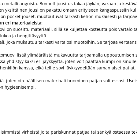
ta metallilangoista. Bonnell-jousitus takaa jäykän, vakaan ja kestä
en yksittäinen jousi on pakattu omaan erityiseen kangaspussiin k
ssa on pocket-jouset, muotoutuvat tarkasti kehon mukaisesti ja tar
an eri materiaaleista:
i on suosittu materiaali, sillä se kuljettaa kosteutta pois vartalolt
tukea ja hengittävyyttä.
joka mukautuu tarkasti vartalosi muotoihin. Se tarjoaa vertaansa va
tomuovi lisää ylimääräistä mukavuutta tarjoamalla uppoutumisen 
a yhdistyy kaksi eri jäykkyyttä, joten voit päättää kumpi on sinull
nkilön kanssa, eikä teille sovi jäykkyydeltään samanlaiset patjat.
isiä, joten ota päällisen materiaali huomioon patjaa valitessasi. Usei
on hygieenisempi.
isimmistä virheistä joita pariskunnat patjaa tai sänkyä ostaessa t