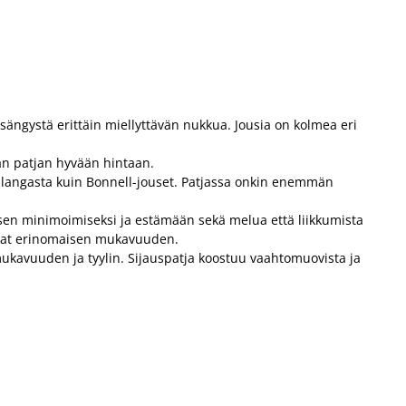
ängystä erittäin miellyttävän nukkua. Jousia on kolmea eri
vän patjan hyvään hintaan.
a langasta kuin Bonnell-jouset. Patjassa onkin enemmän
isen minimoimiseksi ja estämään sekä melua että liikkumista
joavat erinomaisen mukavuuden.
mukavuuden ja tyylin. Sijauspatja koostuu vaahtomuovista ja