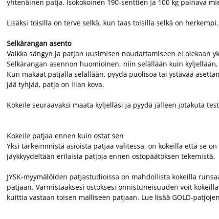
yhtenäinen patja. Isokokoinen 190-senttien ja 100 kg painava mies
Lisäksi toisilla on terve selkä, kun taas toisilla selkä on herkempi
Selkärangan asento
Vaikka sängyn ja patjan uusimisen noudattamiseen ei olekaan yks
Selkärangan asennon huomioinen, niin selällään kuin kyljellään, o
Kun makaat patjalla selällään, pyydä puolisoa tai ystävää asettamaa
jää tyhjää, patja on liian kova.
Kokeile seuraavaksi maata kyljelläsi ja pyydä jälleen jotakuta te
Kokeile patjaa ennen kuin ostat sen
Yksi tärkeimmistä asioista patjaa valitessa, on kokeilla että se o
jäykkyydeltään erilaisia patjoja ennen ostopäätöksen tekemistä.
JYSK-myymälöiden patjastudioissa on mahdollista kokeilla runsaa
patjaan. Varmistaaksesi ostoksesi onnistuneisuuden voit kokeill
kuittia vastaan toisen malliseen patjaan. Lue lisää GOLD-patjoj