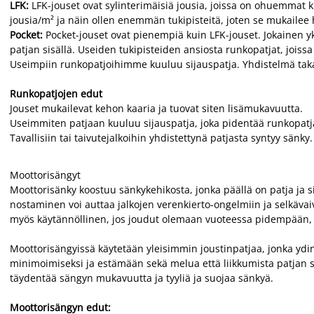
LFK:
LFK-jouset ovat sylinterimäisiä jousia, joissa on ohuemmat 
jousia/m² ja näin ollen enemmän tukipisteitä, joten se mukailee 
Pocket:
Pocket-jouset ovat pienempiä kuin LFK-jouset. Jokainen y
patjan sisällä. Useiden tukipisteiden ansiosta runkopatjat, joi
Useimpiin runkopatjoihimme kuuluu sijauspatja. Yhdistelmä ta
Runkopatjojen edut
Jouset mukailevat kehon kaaria ja tuovat siten lisämukavuutta.
Useimmiten patjaan kuuluu sijauspatja, joka pidentää runkopatja
Tavallisiin tai taivutejalkoihin yhdistettynä patjasta syntyy sänky.
Moottorisängyt
Moottorisänky koostuu sänkykehikosta, jonka päällä on patja ja
nostaminen voi auttaa jalkojen verenkierto-ongelmiin ja selkäva
myös käytännöllinen, jos joudut olemaan vuoteessa pidempään, s
Moottorisängyissä käytetään yleisimmin joustinpatjaa, jonka ydin
minimoimiseksi ja estämään sekä melua että liikkumista patjan s
täydentää sängyn mukavuutta ja tyyliä ja suojaa sänkyä.
Moottorisängyn edut: