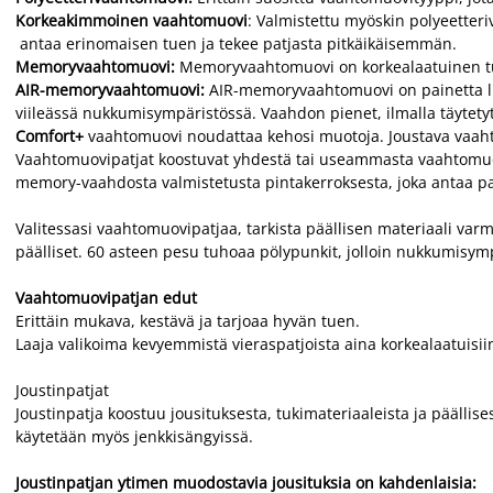
Korkeakimmoinen vaahtomuovi
: Valmistettu myöskin polyeett
antaa erinomaisen tuen ja tekee patjasta pitkäikäisemmän.
Memoryvaahtomuovi:
Memoryvaahtomuovi on korkealaatuinen tuot
AIR-memoryvaahtomuovi:
AIR-memoryvaahtomuovi on painetta lie
viileässä nukkumisympäristössä. Vaahdon pienet, ilmalla täytety
Comfort+
vaahtomuovi noudattaa kehosi muotoja. Joustava vaah
Vaahtomuovipatjat koostuvat yhdestä tai useammasta vaahtomuov
memory-vaahdosta valmistetusta pintakerroksesta, joka antaa p
Valitessasi vaahtomuovipatjaa, tarkista päällisen materiaali va
päälliset. 60 asteen pesu tuhoaa pölypunkit, jolloin nukkumisym
Vaahtomuovipatjan edut
Erittäin mukava, kestävä ja tarjoaa hyvän tuen.
Laaja valikoima kevyemmistä vieraspatjoista aina korkealaatuisiin,
Joustinpatjat
Joustinpatja koostuu jousituksesta, tukimateriaaleista ja päällise
käytetään myös jenkkisängyissä.
Joustinpatjan ytimen muodostavia jousituksia on kahdenlaisia: