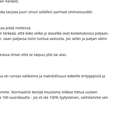
nen henkilö.
n joka tarjoaa juuri sinun selällesi parhaat ominaisuudet.
taa pitää mielessä.
 tärkeää, että koko selkä ja alaselkä ovat kosketuksissa patjaan.
, vaan patjassa tulisi tuntua vastusta. Jos selän ja patjan väliin
assa ilman että se taipuu ylös tai alas.
ssa on runsas valikoima ja mahdollisuus kokeille erityyppisiä ja
ltamme. Normaalisti kestää muutama viikkoa tottua uuteen
aa 100 vuorokautta - jos et ole 100% tyytyväinen, vaihdamme sen