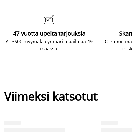

47 vuotta upeita tarjouksia
Skan
Yli 3600 myymälää ympäri maailmaa 49
Olemme maai
maassa.
on sk
Viimeksi katsotut