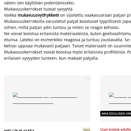
välein sen käyttöiän pidentämiseksi.
Mukavuuskerrokset tuovat syvyyttä
Vaikka
mukavuusvyöhykkeet
on sijoitettu vaakasuoraan patjan 
Mukavuuskerroksilla varustetut patjat koostuvat tyypillisesti jop
siihen, miltä patjan ydin tuntuu ja miten se reagoi kehoosi.
Ne voivat koostua erilaisista materiaaleista, kuten geelivaahtom
etunsa. Lateksi on esimerkiksi reagoiva ja tuntuu joustavalta. 
kehosi uppoaa mukavasti patjaan. Toiset materiaalit on suunnite
Mukavuuskerrokset voivat koostua myös erilaisista profiileista. Pa
erilaisen syvyyden tunteen, kun makaat patjalla.
AINA EDULLINEN HI
Uusi entistä edulli
Gold