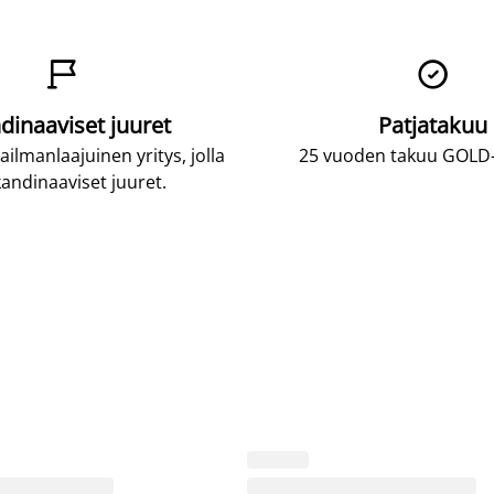


dinaaviset juuret
Patjatakuu
lmanlaajuinen yritys, jolla
25 vuoden takuu GOLD-p
andinaaviset juuret.