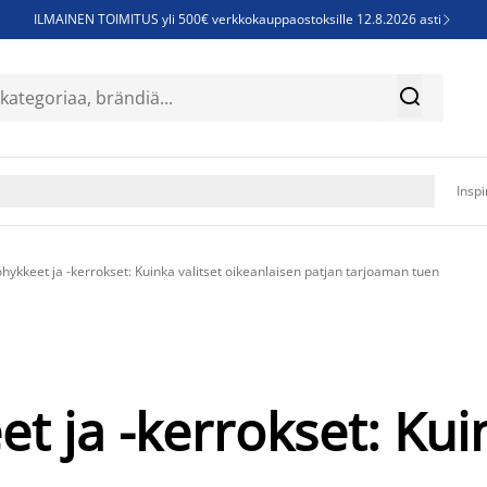
ILMAINEN TOIMITUS yli 500€ verkkokauppaostoksille 12.8.2026 asti

Parempiin uniin - Säästä jopa 60%


Sijauspatjoja - Säästä jopa 60%

Jenkkisänkyjä - Säästä jopa 60%

Inspi
kkeet ja -kerrokset: Kuinka valitset oikeanlaisen patjan tarjoaman tuen
ja -kerrokset: Kuin