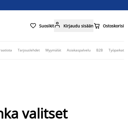



Suosikit
Kirjaudu sisään
Ostoskorisi
raatiota
Tarjouslehdet
Myymälät
Asiakaspalvelu
B2B
Työpaikat
ka valitset