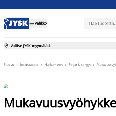

Valikko

Valitse JYSK-myymäläsi

Etusivu
Inspiraatiota
Nukkuminen
Patjat & sängyt
Mukavuusvyöhy




Mukavuusvyöhykkeet 