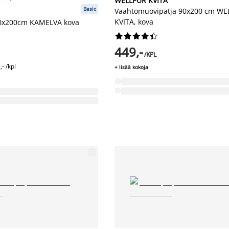
WELLPUR KVITA
Basic
Vaahtomuovipatja 90x200 cm WE
KVITA, kova
20x200cm KAMELVA kova










449,-
/KPL
,- /kpl
+ lisää kokoja