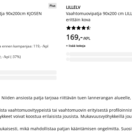
Plus
LILLELV
tja 90x200cm KJOSEN
Vaahtomuovipatja 90x200 cm LIL
erittäin kova










169,-
/KPL
ta ennen kampanjaa: 119,- /kpl
+ lisää kokoja
- /kpl (-37%)
iden ansiosta patja tarjoaa riittävän tuen lannerangan alueelle, jo
ta vaahtomuovityypeistä tai vaahtomuovin erityisestä profiloinnista,
keet voivat koostua erilaisista jousista. Mukavuusvyöhykkeillä j
mukaisesti, mikä mahdollistaa patjan kääntämisen ongelmitta. Su