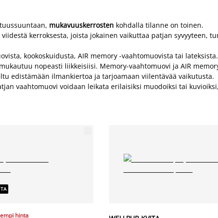
pituussuuntaan,
mukavuuskerrosten
kohdalla tilanne on toinen.
a viidestä kerroksesta, joista jokainen vaikuttaa patjan syvyyteen,
uovista, kookoskuidusta, AIR memory -vaahtomuovista tai lateksista
Se mukautuu nopeasti liikkeisiisi. Memory-vaahtomuovi ja AIR memo
ltu edistämään ilmankiertoa ja tarjoamaan viilentävää vaikutusta.
tjan vaahtomuovi voidaan leikata erilaisiksi muodoiksi tai kuvioiksi
NTA
sempi hinta