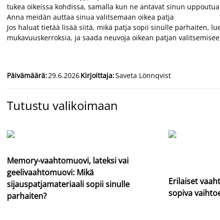
tukea oikeissa kohdissa, samalla kun ne antavat sinun uppoutua
Anna meidän auttaa sinua valitsemaan oikea patja
Jos haluat tietää lisää siitä, mikä patja sopii sinulle parhaiten, l
mukavuuskerroksia, ja saada neuvoja oikean patjan valitsemise
Päivämäärä
:
29.6.2026
Kirjoittaja
:
Saveta Lönnqvist
Tutustu valikoimaan
Memory-vaahtomuovi, lateksi vai
geelivaahtomuovi: Mikä
Erilaiset vaa
sijauspatjamateriaali sopii sinulle
sopiva vaihtoe
parhaiten?