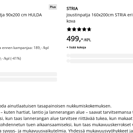
Plus
STRIA
tja 90x200 cm HULDA
Joustinpatja 160x200cm STRIA eri
kova










499,-
/KPL
ta ennen kampanjaa: 189,- /kpl
+ lisää kokoja
- /kpl (-41%)
oda ainutlaatuisen tasapainoisen nukkumiskokemuksen.
 kuten hartiat, lantio ja lannerangan alue – saavat tarvitsemansa
i, kun taas lannerangan alue tarvitsee riittävää tukea, kun makaat 
ohdennetun tuen aikaansaamiseksi, kun taas mukavuuskerrokset vai
evia syvyys- ja mukavuusvaikutelmia. Yhdessä mukavuusvyöhykkeet ja