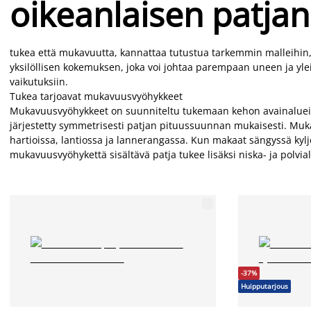
oikeanlaisen patja
tukea että mukavuutta, kannattaa tutustua tarkemmin malleihin,
yksilöllisen kokemuksen, joka voi johtaa parempaan uneen ja yl
vaikutuksiin.
Tukea tarjoavat mukavuusvyöhykkeet
Mukavuusvyöhykkeet on suunniteltu tukemaan kehon avainalueita, k
järjestetty symmetrisesti patjan pituussuunnan mukaisesti. Mukav
hartioissa, lantiossa ja lannerangassa. Kun makaat sängyssä kyljell
mukavuusvyöhykettä sisältävä patja tukee lisäksi niska- ja polvia
-37%
Huipputarjous