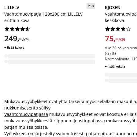
Plus
LILLELV
KJOSEN
Vaahtomuovipatja 120x200 cm LILLELV
Vaahtomuovipa
erittäin kova
keskikova




















249,-
75,-
/KPL
/KPL
+ lisää kokoja
Alin 30 päivän hin
(-37%)
Normaalihinta: 119,
+ lisää kokoja
Mukavuusvyöhykkeet ovat yhtä tärkeitä myös selällään makuulla. Ni
nukkumisasento säilyy.
Vaahtomuovipatjassa
mukavuusvyöhykkeet voivat koostua erilaisis
mukavuusvyöhykkeestä riippuen.
Joustinpatjassa
mukavuusvyöhyk
patjan muissa osissa.
Vyöhykkeet on järjestelty symmetrisesti patjan pituussuunnan 