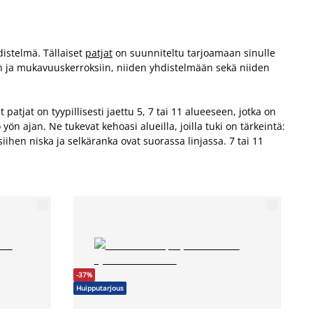
istelmä. Tällaiset
patjat
on suunniteltu tarjoamaan sinulle
n ja mukavuuskerroksiin, niiden yhdistelmään sekä niiden
jat on tyypillisesti jaettu 5, 7 tai 11 alueeseen, jotka on
 ajan. Ne tukevat kehoasi alueilla, joilla tuki on tärkeintä:
siihen niska ja selkäranka ovat suorassa linjassa. 7 tai 11
-37%
Huipputarjous