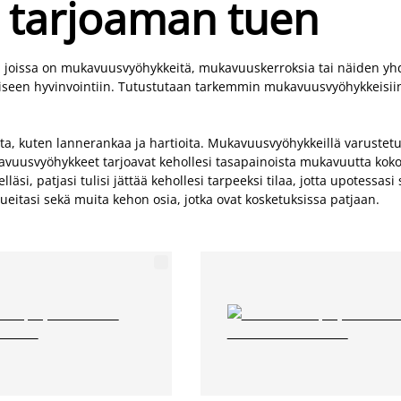
n tarjoaman tuen
 joissa on mukavuusvyöhykkeitä, mukavuuskerroksia tai näiden yhd
eiseen hyvinvointiin. Tutustutaan tarkemmin mukavuusvyöhykkeisii
uten lannerankaa ja hartioita. Mukavuusvyöhykkeillä varustetut pat
uusvyöhykkeet tarjoavat kehollesi tasapainoista mukavuutta koko yön
äsi, patjasi tulisi jättää kehollesi tarpeeksi tilaa, jotta upotessasi 
lueitasi sekä muita kehon osia, jotka ovat kosketuksissa patjaan.