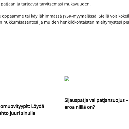
 patjaan ja tarjoavat tarvitsemasi mukavuuden.
ue
oppaamme
tai käy lähimmässä JYSK-myymälässä. Siellä voit kokeil
en nukkumisasentosi ja muiden henkilökohtaisten mieltymystesi pe
Sijauspatja vai patjansuojus –
htomuovityypit: Löydä
eroa niillä on?
hto juuri sinulle