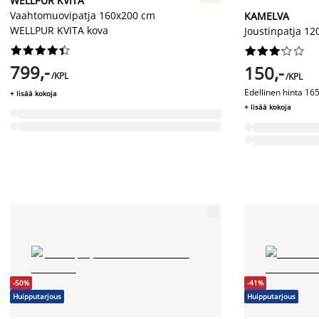
WELLPUR KVITA
Vaahtomuovipatja 160x200 cm
KAMELVA
WELLPUR KVITA kova
Joustinpatja 1




















799,-
150,-
/KPL
/KPL
Edellinen hinta
165
+ lisää kokoja
+ lisää kokoja
-50%
-41%
Huipputarjous
Huipputarjous