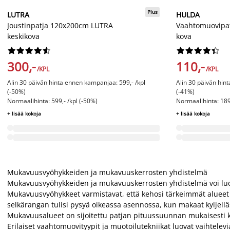
Plus
LUTRA
HULDA
Joustinpatja 120x200cm LUTRA
Vaahtomuovipa
keskikova
kova




















300,-
110,-
/KPL
/KPL
Alin 30 päivän hinta ennen kampanjaa: 599,- /kpl
Alin 30 päivän hin
(-50%)
(-41%)
Normaalihinta: 599,- /kpl (-50%)
Normaalihinta: 189,
+ lisää kokoja
+ lisää kokoja
Mukavuusvyöhykkeiden ja mukavuuskerrosten yhdistelmä
Mukavuusvyöhykkeiden ja mukavuuskerrosten yhdistelmä voi lu
Mukavuusvyöhykkeet varmistavat, että kehosi tärkeimmät alueet –
selkärangan tulisi pysyä oikeassa asennossa, kun makaat kyljelläs
Mukavuusalueet on sijoitettu patjan pituussuunnan mukaisesti k
Erilaiset vaahtomuovityypit ja muotoilutekniikat luovat vaihtel