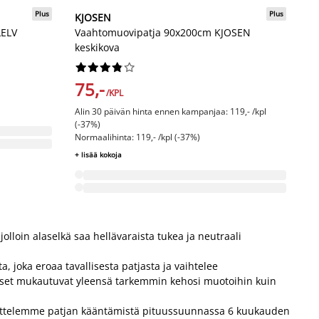
Plus
Plus
KJOSEN
LELV
Vaahtomuovipatja 90x200cm KJOSEN
keskikova










75,-
/KPL
Alin 30 päivän hinta ennen kampanjaa: 119,- /kpl
(-37%)
Normaalihinta: 119,- /kpl (-37%)
+ lisää kokoja
lloin alaselkä saa hellävaraista tukea ja neutraali
 joka eroaa tavallisesta patjasta ja vaihtelee
ouset mukautuvat yleensä tarkemmin kehosi muotoihin kuin
osittelemme patjan kääntämistä pituussuunnassa 6 kuukauden