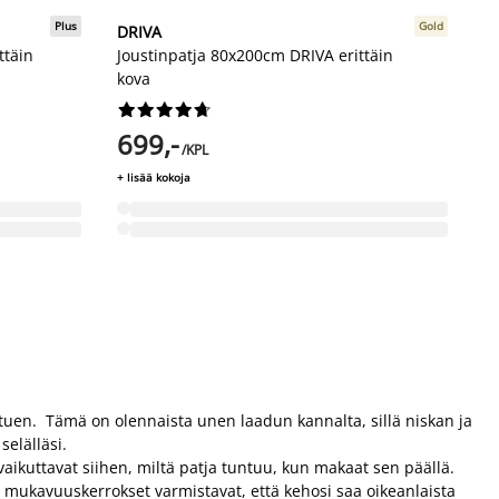
Plus
Gold
DRIVA
ttäin
Joustinpatja 80x200cm DRIVA erittäin
kova










699,-
/KPL
+ lisää kokoja
 tuen. Tämä on olennaista unen laadun kannalta, sillä niskan ja
selälläsi.
kuttavat siihen, miltä patja tuntuu, kun makaat sen päällä.
 mukavuuskerrokset varmistavat, että kehosi saa oikeanlaista