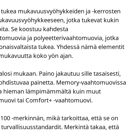
a tukea mukavuusvyöhykkeiden ja -kerrosten
mukavuusvyöhykkeeseen, jotka tukevat kukin
oita. Se koostuu kahdesta
omuovia ja polyeetterivaahtomuovia, jotka
naisvaltaista tukea. Yhdessä nämä elementit
 mukavuutta koko yön ajan.
si mukaan. Paino jakautuu sille tasaisesti,
n kohdistuvaa painetta. Memory-vaahtomuovissa
ntua hieman lämpimämmältä kuin muut
muovi tai Comfort+ -vaahtomuovi.
 -merkinnän, mikä tarkoittaa, että se on
t turvallisuusstandardit. Merkintä takaa, että