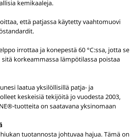
allisia kemikaaleja.
oittaa, että patjassa käytetty vaahtomuovi
töstandardit.
elppo irrottaa ja konepestä 60 °C:ssa, jotta se
ai sitä korkeammassa lämpötilassa poistaa
 laatua yksilöllisillä patja- ja
olleet keskeisiä tekijöitä jo vuodesta 2003,
ZONE®-tuotteita on saatavana yksinomaan
ä
 hiukan tuotannosta johtuvaa hajua. Tämä on