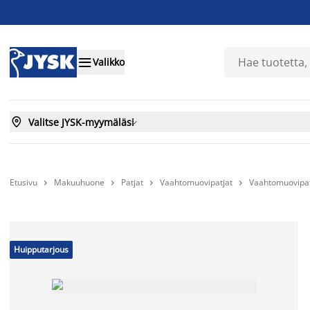

Valikko

Valitse JYSK-myymäläsi

Etusivu
Makuuhuone
Patjat
Vaahtomuovipatjat
Vaahtomuovipa




Huipputarjous