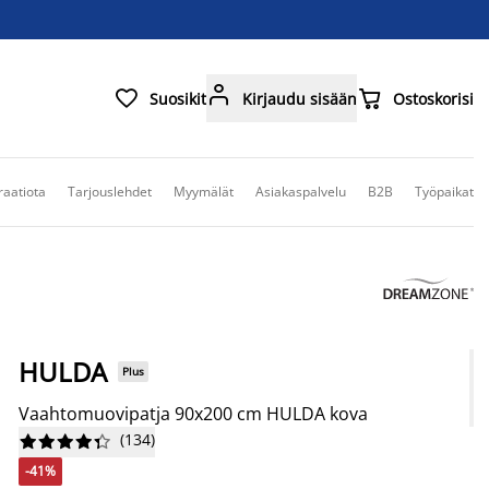



Suosikit
Kirjaudu sisään
Ostoskorisi
raatiota
Tarjouslehdet
Myymälät
Asiakaspalvelu
B2B
Työpaikat
HULDA
Plus
Vaahtomuovipatja 90x200 cm HULDA kova
(
134
)










-41%