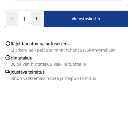
Vie ostoskoriin

Rajoittamaton palautusoikeus
Ei aikarajaa - palauta mihin tahansa JYSK-myymälään

Hintatakuu
30 päivän hintatakuu kaikille tuotteille

Joustava toimitus
Sinun valitsemasi nopea ja helppo toimitus