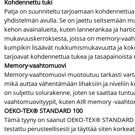
Kohdennettu tuki
Patja on suunniteltu tarjoamaan kohdennettu
yhdistelmän avulla. Se on jaettu seitsemään 
kehon avainalueita, kuten lannerankaa ja harti
mukavuuskerroksesta, joissa on memory-vaaht
kumpikin lisäävät nukkumismukavuutta ja koko
tarjoavat kohdennettua tukea ja tasapainoista
Memory-vaahtomuovi
Memory-vaahtomuovi muotoutuu tarkasti vartalo
mikä auttaa vähentämään lihaksiin ja nivelii
on suljettu solurakenne, joten se saattaa tu
vaahtomuovityypit, kuten AIR memory -vaahto
OEKO-TEX® STANDARD 100
Tämä tyyny on saanut OEKO-TEX® STANDARD 100
testattu perusteellisesti ja täyttää siten korkea