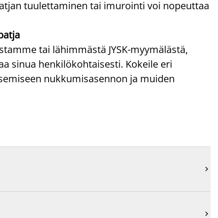
atjan tuulettaminen tai imurointi voi nopeuttaa
patja
paistamme tai lähimmästä JYSK-myymälästä,
 sinua henkilökohtaisesti. Kokeile eri
litsemiseen nukkumisasennon ja muiden

