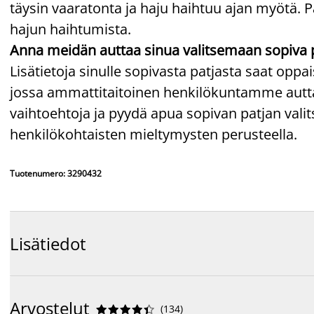
täysin vaaratonta ja haju haihtuu ajan myötä. P
hajun haihtumista.
Anna meidän auttaa sinua valitsemaan sopiva 
Lisätietoja sinulle sopivasta patjasta saat op
jossa ammattitaitoinen henkilökuntamme auttaa
vaihtoehtoja ja pyydä apua sopivan patjan va
henkilökohtaisten mieltymysten perusteella.
Tuotenumero: 3290432
Lisätiedot
Arvostelut
(
134
)









