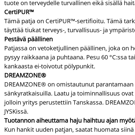
tuote on terveydelle turvallinen eikä sisällä hait
CertiPUR™
Tämä patja on CertiPUR™-sertifioitu. Tämä tark
täyttää tiukat terveys-, turvallisuus- ja ympäris
Pestävä päällinen
Patjassa on vetoketjullinen päällinen, joka on h
pysyy raikkaana ja puhtaana. Pesu 60 °C:ssa t
kankaasta ei-toivotut pölypunkit.
DREAMZONE®
DREAMZONE® on omistautunut parantamaan unesi
sänkyratkaisuilla. Laatu ja toiminnallisuus ovat 
jolloin yritys perustettiin Tanskassa. DREAM
JYSKissä.
Tuotannon aiheuttama haju haihtuu ajan myöt
Kun hankit uuden patjan, saatat huomata siinä