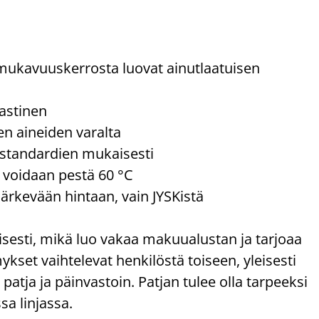
ukavuuskerrosta luovat ainutlaatuisen
lastinen
ten aineiden varalta
 standardien mukaisesti
e voidaan pestä 60 °C
järkevään hintaan, vain JYSKistä
sesti, mikä luo vakaa makuualustan ja tarjoaa
set vaihtelevat henkilöstä toiseen, yleisesti
atja ja päinvastoin. Patjan tulee olla tarpeeksi
sa linjassa.