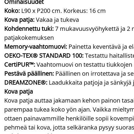
Ominaisuudet
Koko:
L90 x P200 cm. Korkeus: 16 cm
Kova patja:
Vakaa ja tukeva
Kohdennettu tuki:
7 mukavuusvyöhykettä ja 2 m
patjakokemuksen
Memory-vaahtomuovi:
Painetta keventävä ja e
OEKO-TEX® STANDARD 100:
Testattu haitallis
CertiPUR™:
Vaahtomuovi on testattu tiukkojen
Pestävä päällinen:
Päällinen on irrotettava ja s
DREAMZONE®:
Laadukkaita patjoja ja sänkyjä 
Kova patja
Kova patja auttaa jakamaan kehon painon tasai
parempaa tukea koko yön ajan. Vaikka mieltymyk
ottaen painavammille henkilöille sopii kovempi p
pehmeä tai kova, jotta selkäranka pysyy suoras