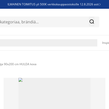
ILMAINEN TOIMITUS yli 500€ verkkokauppaostoksille 12.8.2026 asti

Parempiin uniin - Säästä jopa 60%


Sijauspatjoja - Säästä jopa 60%

Jenkkisänkyjä - Säästä jopa 60%

Inspi
tja 90x200 cm HULDA kova