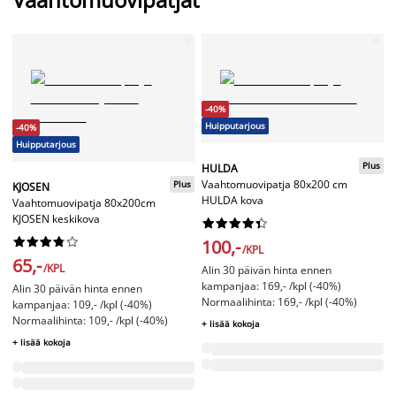
-40%
Huipputarjous
-40%
Huipputarjous
Plus
HULDA
Vaahtomuovipatja 80x200 cm
Plus
KJOSEN
HULDA kova
Vaahtomuovipatja 80x200cm
KJOSEN keskikova




















100,-
/KPL
65,-
/KPL
Alin 30 päivän hinta ennen
kampanjaa: 169,- /kpl (-40%)
Alin 30 päivän hinta ennen
Normaalihinta: 169,- /kpl (-40%)
kampanjaa: 109,- /kpl (-40%)
Normaalihinta: 109,- /kpl (-40%)
+ lisää kokoja
+ lisää kokoja