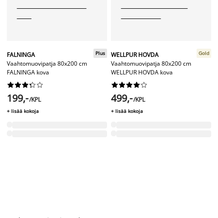
Plus
Gold
FALNINGA
WELLPUR HOVDA
Vaahtomuovipatja 80x200 cm
Vaahtomuovipatja 80x200 cm
FALNINGA kova
WELLPUR HOVDA kova




















199,-
499,-
/KPL
/KPL
+ lisää kokoja
+ lisää kokoja