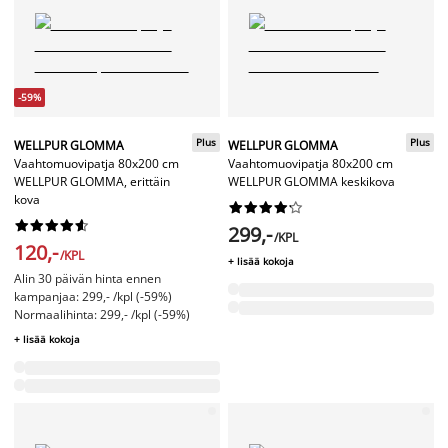
-59%
Plus
Plus
WELLPUR GLOMMA
WELLPUR GLOMMA
Vaahtomuovipatja 80x200 cm
Vaahtomuovipatja 80x200 cm
WELLPUR GLOMMA, erittäin
WELLPUR GLOMMA keskikova
kova




















299,-
/KPL
120,-
/KPL
+ lisää kokoja
Alin 30 päivän hinta ennen
kampanjaa: 299,- /kpl (-59%)
Normaalihinta: 299,- /kpl (-59%)
+ lisää kokoja