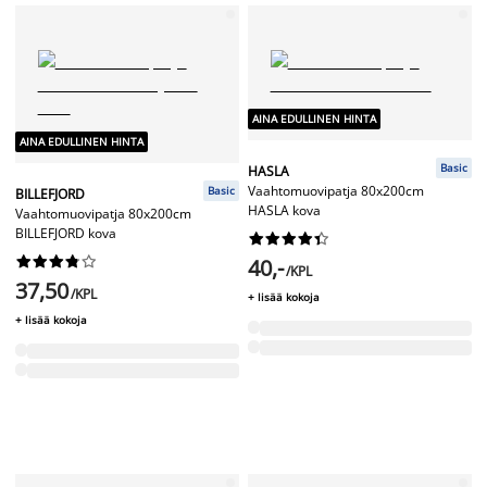
AINA EDULLINEN HINTA
AINA EDULLINEN HINTA
Basic
HASLA
Vaahtomuovipatja 80x200cm
Basic
BILLEFJORD
HASLA kova
Vaahtomuovipatja 80x200cm
BILLEFJORD kova




















40,-
/KPL
37,50
/KPL
+ lisää kokoja
+ lisää kokoja