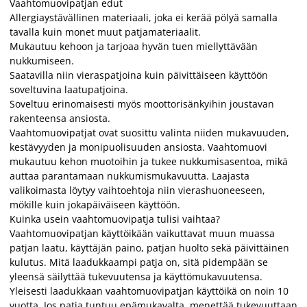
Vaahtomuovipatjan edut
Allergiaystävällinen materiaali, joka ei kerää pölyä samalla
tavalla kuin monet muut patjamateriaalit.
Mukautuu kehoon ja tarjoaa hyvän tuen miellyttävään
nukkumiseen.
Saatavilla niin vieraspatjoina kuin päivittäiseen käyttöön
soveltuvina laatupatjoina.
Soveltuu erinomaisesti myös moottorisänkyihin joustavan
rakenteensa ansiosta.
Vaahtomuovipatjat ovat suosittu valinta niiden mukavuuden,
kestävyyden ja monipuolisuuden ansiosta. Vaahtomuovi
mukautuu kehon muotoihin ja tukee nukkumisasentoa, mikä
auttaa parantamaan nukkumismukavuutta. Laajasta
valikoimasta löytyy vaihtoehtoja niin vierashuoneeseen,
mökille kuin jokapäiväiseen käyttöön.
Kuinka usein vaahtomuovipatja tulisi vaihtaa?
Vaahtomuovipatjan käyttöikään vaikuttavat muun muassa
patjan laatu, käyttäjän paino, patjan huolto sekä päivittäinen
kulutus. Mitä laadukkaampi patja on, sitä pidempään se
yleensä säilyttää tukevuutensa ja käyttömukavuutensa.
Yleisesti laadukkaan vaahtomuovipatjan käyttöikä on noin 10
vuotta. Jos patja tuntuu epämukavalta, menettää tukevuuttaan