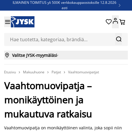
ILMAINEN TOIMITUS yli 500€ verkkokauppaostoksille 12.8.2026

asti
Parempiin uniin - Säästä jopa 60%





Sijauspatjoja - Säästä jopa 60%

Jenkkisänkyjä - Säästä jopa 60%



Valitse JYSK-myymäläsi

Etusivu
Makuuhuone
Patjat
Vaahtomuovipatjat



Vaahtomuovipatja –
monikäyttöinen ja
mukautuva ratkaisu
Vaahtomuovipatja on monikäyttöinen valinta, joka sopii niin