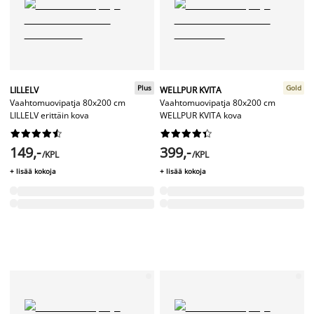
Plus
Gold
LILLELV
WELLPUR KVITA
Vaahtomuovipatja 80x200 cm
Vaahtomuovipatja 80x200 cm
LILLELV erittäin kova
WELLPUR KVITA kova




















149,-
399,-
/KPL
/KPL
+ lisää kokoja
+ lisää kokoja