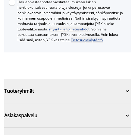
Haluan vastaanottaa viestintää, mukaan lukien
henkilökohtaisesti räätälöityjä viestejä, jotka perustuvat
henkilökohtaisiin tietoihini ja käyttäytymiseeni, sähköpostitse ja
kolmannen osapuolen medioissa. Näihin sisältyy inspiraatiota,
mahtavia tarjouksia, uutuuksia ja kampanjoita JYSK:n koko
tuotevalikoimasta.
myynti- ja toimitusehdot
. Voin aina
peruuttaa suostumukseni JYSK:n verkkosivustolla. Voin lukea
lisää siitä, miten JYSK käsittelee
Tietosuojakäytäntö
.

Tuoteryhmät

Asiakaspalvelu