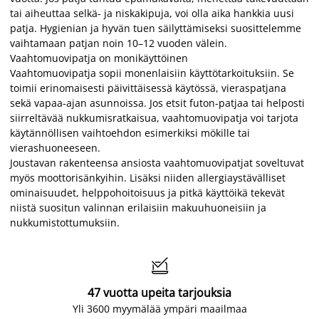
tai aiheuttaa selkä- ja niskakipuja, voi olla aika hankkia uusi
patja. Hygienian ja hyvän tuen säilyttämiseksi suosittelemme
vaihtamaan patjan noin 10–12 vuoden välein.
Vaahtomuovipatja on monikäyttöinen
Vaahtomuovipatja sopii monenlaisiin käyttötarkoituksiin. Se
toimii erinomaisesti päivittäisessä käytössä, vieraspatjana
sekä vapaa-ajan asunnoissa. Jos etsit futon-patjaa tai helposti
siirreltävää nukkumisratkaisua, vaahtomuovipatja voi tarjota
käytännöllisen vaihtoehdon esimerkiksi mökille tai
vierashuoneeseen.
Joustavan rakenteensa ansiosta vaahtomuovipatjat soveltuvat
myös moottorisänkyihin. Lisäksi niiden allergiaystävälliset
ominaisuudet, helppohoitoisuus ja pitkä käyttöikä tekevät
niistä suositun valinnan erilaisiin makuuhuoneisiin ja
nukkumistottumuksiin.

47 vuotta upeita tarjouksia
Yli 3600 myymälää ympäri maailmaa