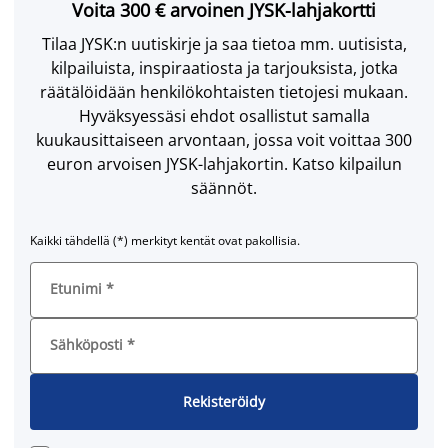
Voita 300 € arvoinen JYSK-lahjakortti
Tilaa JYSK:n uutiskirje ja saa tietoa mm. uutisista,
kilpailuista, inspiraatiosta ja tarjouksista, jotka
räätälöidään henkilökohtaisten tietojesi mukaan.
Hyväksyessäsi ehdot osallistut samalla
kuukausittaiseen arvontaan, jossa voit voittaa 300
euron arvoisen JYSK-lahjakortin. Katso kilpailun
säännöt.
Kaikki tähdellä (*) merkityt kentät ovat pakollisia.
Etunimi
*
Sähköposti
*
Rekisteröidy