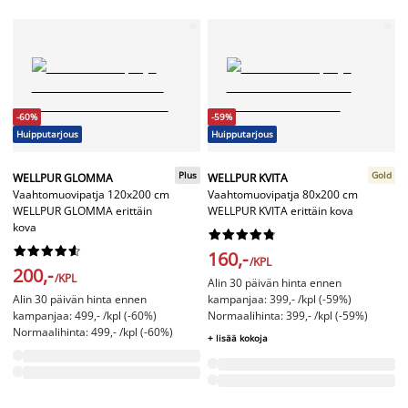
-60%
-59%
Huipputarjous
Huipputarjous
Plus
Gold
WELLPUR GLOMMA
WELLPUR KVITA
Vaahtomuovipatja 120x200 cm
Vaahtomuovipatja 80x200 cm
WELLPUR GLOMMA erittäin
WELLPUR KVITA erittäin kova
kova




















160,-
/KPL
200,-
/KPL
Alin 30 päivän hinta ennen
Alin 30 päivän hinta ennen
kampanjaa: 399,- /kpl (-59%)
kampanjaa: 499,- /kpl (-60%)
Normaalihinta: 399,- /kpl (-59%)
Normaalihinta: 499,- /kpl (-60%)
+ lisää kokoja