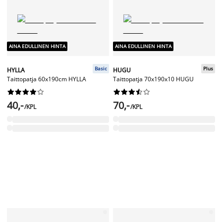
AINA EDULLINEN HINTA
AINA EDULLINEN HINTA
Basic
Plus
HYLLA
HUGU
Taittopatja 60x190cm HYLLA
Taittopatja 70x190x10 HUGU




















40,-
70,-
/KPL
/KPL