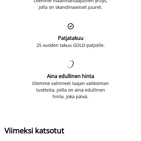
Olemme maailmanlaajuinen yritys,
jolla on skandinaaviset juuret.

Patjatakuu
25 vuoden takuu GOLD-patjoille.

Aina edullinen hinta
Olemme valinneet laajan valikoiman
tuotteita, joilla on aina edullinen
hinta. Joka päivä.
Viimeksi katsotut