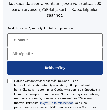
kuukausittaiseen arvontaan, jossa voit voittaa 300
euron arvoisen JYSK-lahjakortin. Katso kilpailun
säännöt.
Kaikki tähdellä (*) merkityt kentät ovat pakollisia.
Etunimi
*
Sähköposti
*
Rekisteröidy
Haluan vastaanottaa viestintää, mukaan lukien
henkilökohtaisesti räätälöityjä viestejä, jotka perustuvat
henkilökohtaisiin tietoihini ja käyttäytymiseeni, sähköpostitse ja
kolmannen osapuolen medioissa. Näihin sisältyy inspiraatiota,
mahtavia tarjouksia, uutuuksia ja kampanjoita JYSK:n koko
tuotevalikoimasta.
myynti- ja toimitusehdot
. Voin aina
peruuttaa suostumukseni JYSK:n verkkosivustolla. Voin lukea