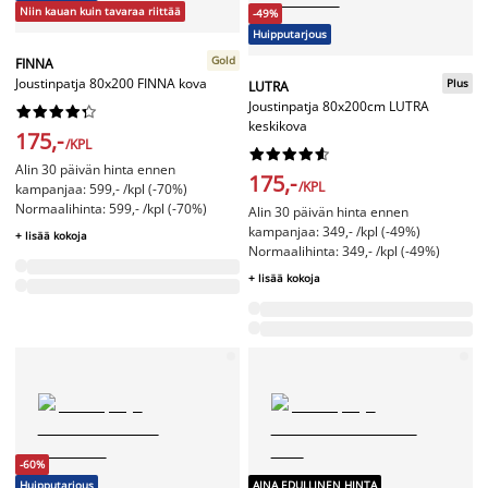
Niin kauan kuin tavaraa riittää
-49%
Huipputarjous
Gold
FINNA
Joustinpatja 80x200 FINNA kova
Plus
LUTRA
Joustinpatja 80x200cm LUTRA










keskikova
175,-
/KPL










Alin 30 päivän hinta ennen
175,-
/KPL
kampanjaa: 599,- /kpl (-70%)
Normaalihinta: 599,- /kpl (-70%)
Alin 30 päivän hinta ennen
kampanjaa: 349,- /kpl (-49%)
+ lisää kokoja
Normaalihinta: 349,- /kpl (-49%)
+ lisää kokoja
-60%
Huipputarjous
AINA EDULLINEN HINTA