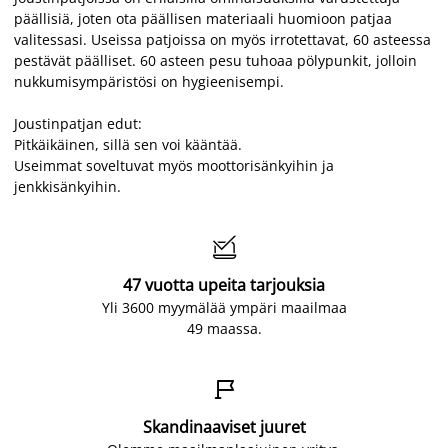
päällisiä, joten ota päällisen materiaali huomioon patjaa
valitessasi. Useissa patjoissa on myös irrotettavat, 60 asteessa
pestävät päälliset. 60 asteen pesu tuhoaa pölypunkit, jolloin
nukkumisympäristösi on hygieenisempi.
Joustinpatjan edut:
Pitkäikäinen, sillä sen voi kääntää.
Useimmat soveltuvat myös moottorisänkyihin ja
jenkkisänkyihin.

47 vuotta upeita tarjouksia
Yli 3600 myymälää ympäri maailmaa
49 maassa.

Skandinaaviset juuret