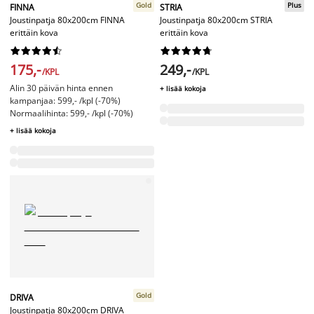
Gold
Plus
FINNA
STRIA
Joustinpatja 80x200cm FINNA
Joustinpatja 80x200cm STRIA
erittäin kova
erittäin kova




















175,-
249,-
/KPL
/KPL
Alin 30 päivän hinta ennen
+ lisää kokoja
kampanjaa: 599,- /kpl (-70%)
Normaalihinta: 599,- /kpl (-70%)
+ lisää kokoja
Gold
DRIVA
Joustinpatja 80x200cm DRIVA