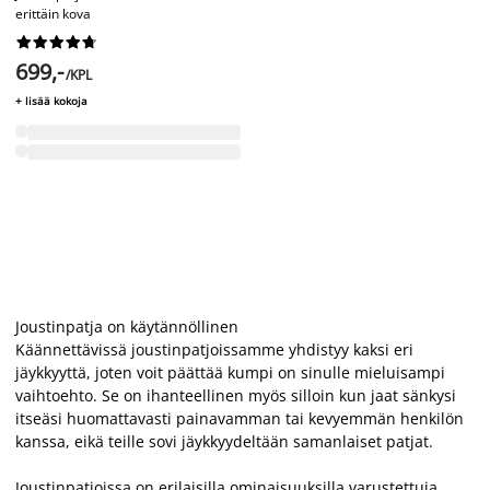
erittäin kova










699,-
/KPL
+ lisää kokoja
Joustinpatja on käytännöllinen
Käännettävissä joustinpatjoissamme yhdistyy kaksi eri
jäykkyyttä, joten voit päättää kumpi on sinulle mieluisampi
vaihtoehto. Se on ihanteellinen myös silloin kun jaat sänkysi
itseäsi huomattavasti painavamman tai kevyemmän henkilön
kanssa, eikä teille sovi jäykkyydeltään samanlaiset patjat.
Joustinpatjoissa on erilaisilla ominaisuuksilla varustettuja