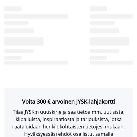
Voita 300 € arvoinen JYSK-lahjakortti
Tilaa JYSK:n uutiskirje ja saa tietoa mm. uutisista,
kilpailuista, inspiraatiosta ja tarjouksista, jotka
räätälöidään henkilökohtaisten tietojesi mukaan.
Hyväksyessäsi ehdot osallistut samalla