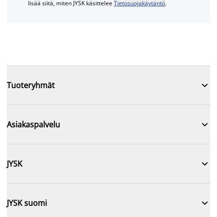
lisää siitä, miten JYSK käsittelee
Tietosuojakäytäntö
.

Tuoteryhmät

Asiakaspalvelu

JYSK

JYSK suomi