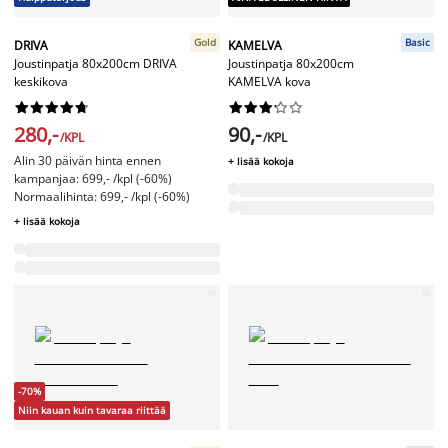
Gold
Basic
DRIVA
KAMELVA
Joustinpatja 80x200cm DRIVA
Joustinpatja 80x200cm
keskikova
KAMELVA kova




















280,-
90,-
/KPL
/KPL
Alin 30 päivän hinta ennen
+ lisää kokoja
kampanjaa: 699,- /kpl (-60%)
Normaalihinta: 699,- /kpl (-60%)
+ lisää kokoja
-70%
Niin kauan kuin tavaraa riittää