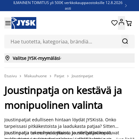
ILMAINEN TOIMITUS yli 500€ verkkokauppaostoksille 12.8.2026

asti
Parempiin uniin - Säästä jopa 60%





Sijauspatjoja - Säästä jopa 60%

Jenkkisänkyjä - Säästä jopa 60%



Valitse JYSK-myymäläsi

Etusivu
Makuuhuone
Patjat
Joustinpatjat



Joustinpatja on kestävä ja
monipuolinen valinta
Joustinpatjat edulliseen hintaan löydät JYSKistä. Onko
tarpeissasi pitkäkestoista ja laadukasta patjaa? Sitten
joustinpatja on mainio ratkaisu. Joustinpatjat
Joustinpatja tukee hyvää yöunta ja miellyttävämpää
koostuvat