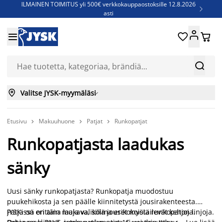
ILMAINEN TOIMITUS yli 500€ verkkokauppaostoksille 12.8.2026

asti
Parempiin uniin - Säästä jopa 60%





Sijauspatjoja - Säästä jopa 60%

Jenkkisänkyjä - Säästä jopa 60%



Valitse JYSK-myymäläsi

Etusivu
Makuuhuone
Patjat
Runkopatjat



Runkopatjasta laadukas
sänky
Uusi sänky runkopatjasta? Runkopatja muodostuu
puukehikosta ja sen päälle kiinnitetystä jousirakenteesta.
Patja on erittäin mukava, sillä jouset myötäilevät kehon linjoja.
JYSKissä on aina laaja valikoima erikokoisia runkopatjoja.