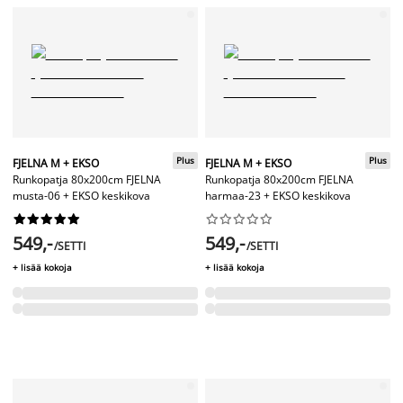
Plus
Plus
FJELNA M + EKSO
FJELNA M + EKSO
Runkopatja 80x200cm FJELNA
Runkopatja 80x200cm FJELNA
musta-06 + EKSO keskikova
harmaa-23 + EKSO keskikova




















549,-
549,-
/SETTI
/SETTI
+ lisää kokoja
+ lisää kokoja