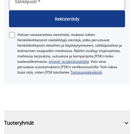
Sähköposti
*
Rekisteröidy
Haluan vastaanottaa viestintää, mukaan lukien
henkilökohtaisesti räätälöityjä viestejä, jotka perustuvat
henkilökohtaisiin tietoihini ja käyttäytymiseeni, sähköpostitse ja
kolmannen osapuolen medioissa. Näihin sisältyy inspiraatiota,
mahtavia tarjouksia, uutuuksia ja kampanjoita JYSK:n koko
tuotevalikoimasta.
myynti- ja toimitusehdot
. Voin aina
peruuttaa suostumukseni JYSK:n verkkosivustolla. Voin lukea
lisää siitä, miten JYSK käsittelee
Tietosuojakäytäntö
.

Tuoteryhmät