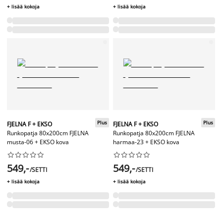
+ lisää kokoja
+ lisää kokoja
Plus
Plus
FJELNA F + EKSO
FJELNA F + EKSO
Runkopatja 80x200cm FJELNA
Runkopatja 80x200cm FJELNA
musta-06 + EKSO kova
harmaa-23 + EKSO kova




















549,-
549,-
/SETTI
/SETTI
+ lisää kokoja
+ lisää kokoja