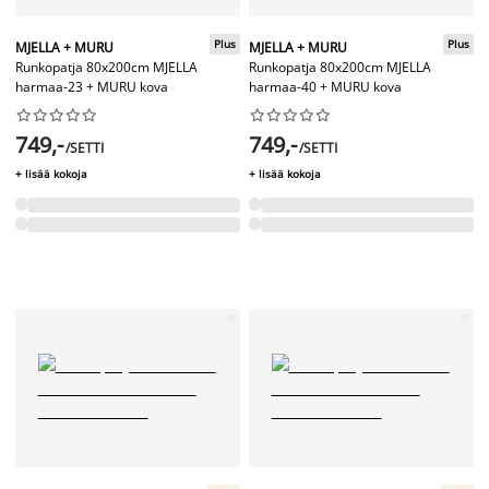
Plus
Plus
MJELLA + MURU
MJELLA + MURU
Runkopatja 80x200cm MJELLA
Runkopatja 80x200cm MJELLA
harmaa-23 + MURU kova
harmaa-40 + MURU kova




















749,-
749,-
/SETTI
/SETTI
+ lisää kokoja
+ lisää kokoja