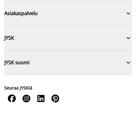

Asiakaspalvelu

JYSK

JYSK suomi
Seuraa JYSKiä



