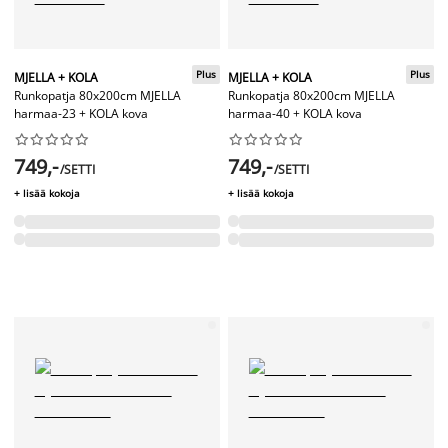
Plus
Plus
MJELLA + KOLA
MJELLA + KOLA
Runkopatja 80x200cm MJELLA
Runkopatja 80x200cm MJELLA
harmaa-23 + KOLA kova
harmaa-40 + KOLA kova




















749,-
749,-
/SETTI
/SETTI
+ lisää kokoja
+ lisää kokoja