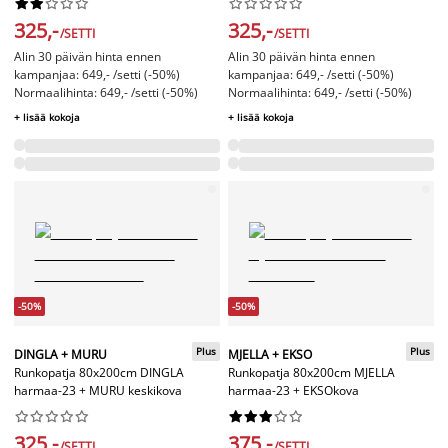




















325,-
325,-
/SETTI
/SETTI
Alin 30 päivän hinta ennen
Alin 30 päivän hinta ennen
kampanjaa: 649,- /setti (-50%)
kampanjaa: 649,- /setti (-50%)
Normaalihinta: 649,- /setti (-50%)
Normaalihinta: 649,- /setti (-50%)
+ lisää kokoja
+ lisää kokoja
-50%
-50%
Plus
Plus
DINGLA + MURU
MJELLA + EKSO
Runkopatja 80x200cm DINGLA
Runkopatja 80x200cm MJELLA
harmaa-23 + MURU keskikova
harmaa-23 + EKSOkova




















325,-
375,-
/SETTI
/SETTI