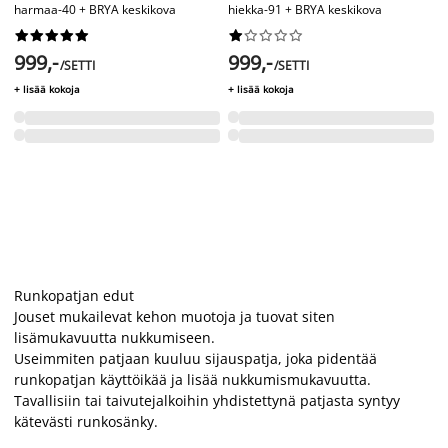
harmaa-40 + BRYA keskikova
hiekka-91 + BRYA keskikova




















999,-
999,-
/SETTI
/SETTI
+ lisää kokoja
+ lisää kokoja
Runkopatjan edut
Jouset mukailevat kehon muotoja ja tuovat siten
lisämukavuutta nukkumiseen.
Useimmiten patjaan kuuluu sijauspatja, joka pidentää
runkopatjan käyttöikää ja lisää nukkumismukavuutta.
Tavallisiin tai taivutejalkoihin yhdistettynä patjasta syntyy
kätevästi runkosänky.