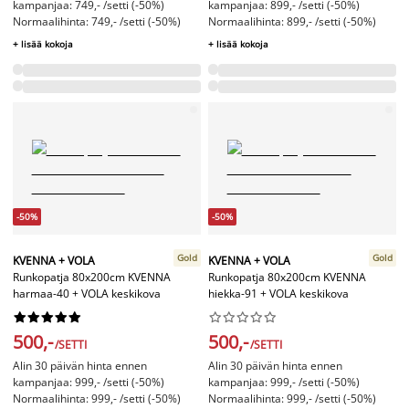
kampanjaa: 749,- /setti (-50%)
kampanjaa: 899,- /setti (-50%)
Normaalihinta: 749,- /setti (-50%)
Normaalihinta: 899,- /setti (-50%)
+ lisää kokoja
+ lisää kokoja
-50%
-50%
Gold
Gold
KVENNA + VOLA
KVENNA + VOLA
Runkopatja 80x200cm KVENNA
Runkopatja 80x200cm KVENNA
harmaa-40 + VOLA keskikova
hiekka-91 + VOLA keskikova




















500,-
500,-
/SETTI
/SETTI
Alin 30 päivän hinta ennen
Alin 30 päivän hinta ennen
kampanjaa: 999,- /setti (-50%)
kampanjaa: 999,- /setti (-50%)
Normaalihinta: 999,- /setti (-50%)
Normaalihinta: 999,- /setti (-50%)