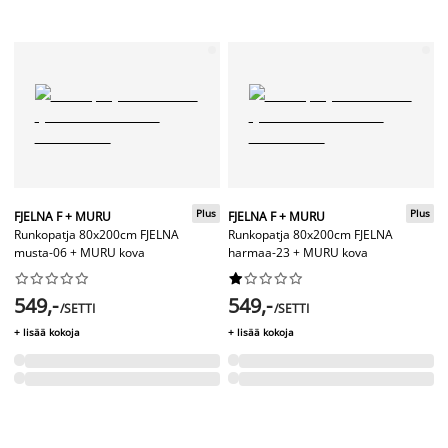
Plus
Plus
FJELNA F + MURU
FJELNA F + MURU
Runkopatja 80x200cm FJELNA
Runkopatja 80x200cm FJELNA
musta-06 + MURU kova
harmaa-23 + MURU kova




















549,-
549,-
/SETTI
/SETTI
+ lisää kokoja
+ lisää kokoja