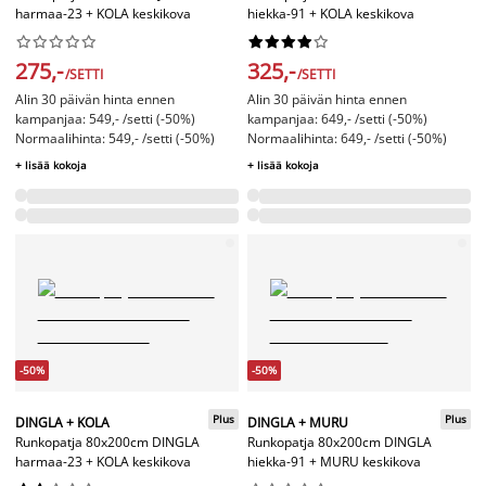
harmaa-23 + KOLA keskikova
hiekka-91 + KOLA keskikova




















275,-
325,-
/SETTI
/SETTI
Alin 30 päivän hinta ennen
Alin 30 päivän hinta ennen
kampanjaa: 549,- /setti (-50%)
kampanjaa: 649,- /setti (-50%)
Normaalihinta: 549,- /setti (-50%)
Normaalihinta: 649,- /setti (-50%)
+ lisää kokoja
+ lisää kokoja
-50%
-50%
Plus
Plus
DINGLA + KOLA
DINGLA + MURU
Runkopatja 80x200cm DINGLA
Runkopatja 80x200cm DINGLA
harmaa-23 + KOLA keskikova
hiekka-91 + MURU keskikova