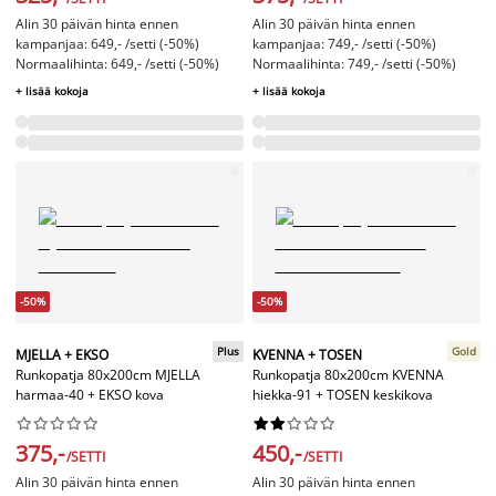
Alin 30 päivän hinta ennen
Alin 30 päivän hinta ennen
kampanjaa: 649,- /setti (-50%)
kampanjaa: 749,- /setti (-50%)
Normaalihinta: 649,- /setti (-50%)
Normaalihinta: 749,- /setti (-50%)
+ lisää kokoja
+ lisää kokoja
-50%
-50%
Plus
Gold
MJELLA + EKSO
KVENNA + TOSEN
Runkopatja 80x200cm MJELLA
Runkopatja 80x200cm KVENNA
harmaa-40 + EKSO kova
hiekka-91 + TOSEN keskikova




















375,-
450,-
/SETTI
/SETTI
Alin 30 päivän hinta ennen
Alin 30 päivän hinta ennen