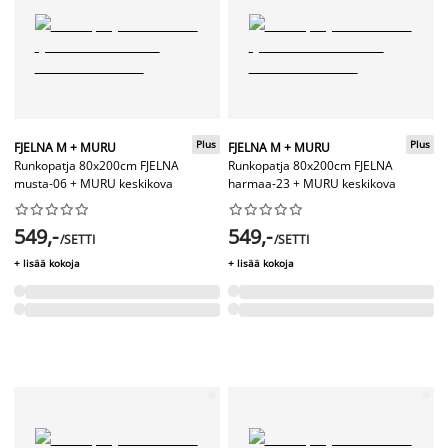
Plus
Plus
FJELNA M + MURU
FJELNA M + MURU
Runkopatja 80x200cm FJELNA
Runkopatja 80x200cm FJELNA
musta-06 + MURU keskikova
harmaa-23 + MURU keskikova




















549,-
549,-
/SETTI
/SETTI
+ lisää kokoja
+ lisää kokoja