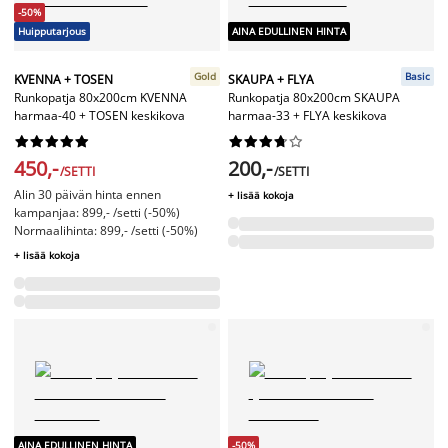
-50%
Huipputarjous
AINA EDULLINEN HINTA
Gold
Basic
KVENNA + TOSEN
SKAUPA + FLYA
Runkopatja 80x200cm KVENNA
Runkopatja 80x200cm SKAUPA
harmaa-40 + TOSEN keskikova
harmaa-33 + FLYA keskikova




















450,-
200,-
/SETTI
/SETTI
Alin 30 päivän hinta ennen
+ lisää kokoja
kampanjaa: 899,- /setti (-50%)
Normaalihinta: 899,- /setti (-50%)
+ lisää kokoja
AINA EDULLINEN HINTA
-50%