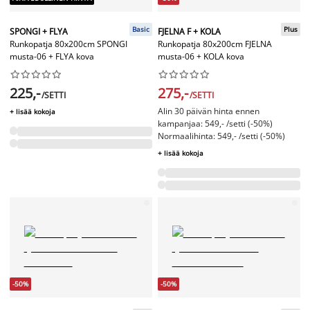
Basic
Plus
SPONGI + FLYA
FJELNA F + KOLA
Runkopatja 80x200cm SPONGI
Runkopatja 80x200cm FJELNA
musta-06 + FLYA kova
musta-06 + KOLA kova




















225,-
275,-
/SETTI
/SETTI
Alin 30 päivän hinta ennen
+ lisää kokoja
kampanjaa: 549,- /setti (-50%)
Normaalihinta: 549,- /setti (-50%)
+ lisää kokoja
-50%
-50%