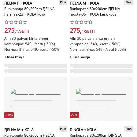
Plus
Plus
FJELNA F + KOLA
FJELNA M + KOLA
Runkopatja 80x200cm FJELNA
Runkopatja 80x200cm FJELNA
harmaa-23 + KOLA kova
musta-06 + KOLA keskikova




















275,-
275,-
/SETTI
/SETTI
Alin 30 päivän hinta ennen
Alin 30 päivän hinta ennen
kampanjaa: 549,- /setti (-50%)
kampanjaa: 549,- /setti (-50%)
Normaalihinta: 549,- /setti (-50%)
Normaalihinta: 549,- /setti (-50%)
+ lisää kokoja
+ lisää kokoja
-50%
-50%
Plus
Plus
FJELNA M + KOLA
DINGLA + KOLA
Runkopatja 80x200cm FJELNA
Runkopatja 80x200cm DINGLA