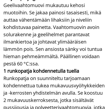
Geelivaahtomuovi mukautuu kehosi
muotoihin. Se jakaa painosi tasaisesti, mikä
auttaa vähentämään lihaksiin ja niveliin
kohdistuvaa painetta. Vaahtomuovin avoin
solurakenne ja geelihelmet parantavat
ilmankiertoa ja johtavat ylimääräisen
lämmön pois. Sen ansiosta sänky voi tuntua
hieman pehmeämmältä. Päällinen voidaan
pestä 60 °C:ssa.
1 runkopatja kohdennetulla tuella
Runkopatja on suunniteltu tarjoamaan
kohdennettua tukea mukavuusvyöhykkeiden
ja -kerrosten yhdistelmän avulla. Se koostuu
2 mukavuuskerroksesta, jotka sisältävät
pussijousia ja polyeetterivaahtomuovia, jotka