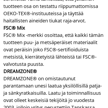
tuotteen osa on testattu riippumattomissa
OEKO-TEX®-instituuteissa ja täyttää
haitallisten aineiden tiukat raja-arvot.
FSC® Mix
FSC® Mix -merkki osoittaa, että kaikki tämän
tuotteen puu- ja metsäperäiset materiaalit
ovat peräisin joko FSC®-sertifioiduista
metsistä, kierrätetyistä lähteistä tai FSC®-
valvotusta puusta.
DREAMZONE®
DREAMZONE® on omistautunut
parantamaan unesi laatua yksilöllisillä patja-
ja sänkyratkaisuilla. Laatu ja toiminnallisuus
ovat olleet keskeisiä tekijöitä jo vuodesta
2003, jolloin yritys perustettiin Tanskassa.