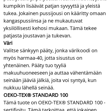
kumpikin lisäävät patjan syvyyttä ja yleistä
tukea. Jokainen pussijousi on kääritty omaan
kangaspussiinsa ja ne mukautuvat
yksilöllisesti kehosi mukaan. Tämä tekee
patjasta joustavan ja tukevan.
Väri
Valitse sänkyyn pääty, jonka värikoodi on
myös harmaa-40, jotta sisustus on
yhtenäinen. Pääty tuo tyyliä
makuuhuoneeseen ja auttaa vähentämään
seinään jääviä jälkiä, joita voi syntyä, kun
nukkuu lähellä seinää.
OEKO-TEX® STANDARD 100
Tämä tuote on OEKO-TEX® STANDARD 100 -
sertifioitu. Tämä tarkoittaa, että jokainen