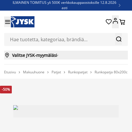
ILMAINEN TOIMITUS yli 500€ verkkokauppaostoksille 12.8.2026

asti
Parempiin uniin - Säästä jopa 60%





Sijauspatjoja - Säästä jopa 60%

Jenkkisänkyjä - Säästä jopa 60%



Valitse JYSK-myymäläsi

Etusivu
Makuuhuone
Patjat
Runkopatjat
Runkopatja 80x200cm 




-50%