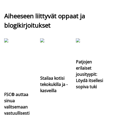
Aiheeseen liittyvät oppaat ja
blogikirjoitukset
Si
uu
va
Patjojen
erilaiset
jousityypit:
Stailaa kotisi
Löydä itsellesi
tekokukilla ja -
sopiva tuki
kasveilla
FSC® auttaa
sinua
valitsemaan
vastuullisesti