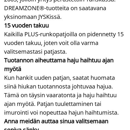
DREAMZONE®-tuotteita on saatavana
yksinomaan JYSKissä.
15 vuoden takuu
Kaikilla PLUS-runkopatjoilla on pidennetty 15
vuoden takuu, joten voit olla varma
valitsemastasi patjasta.
Tuotannon aiheuttama haju haihtuu ajan
myötä
Kun hankit uuden patjan, saatat huomata
siinä hiukan tuotannosta johtuvaa hajua.
Tämä on täysin vaaratonta ja haju haihtuu
ajan myötä. Patjan tuulettaminen tai
imurointi voi nopeuttaa hajun haihtumista.
Anna meidän auttaa sinua valitsemaan
sopiva sänky