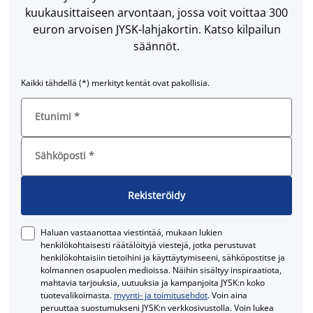
kuukausittaiseen arvontaan, jossa voit voittaa 300
euron arvoisen JYSK-lahjakortin. Katso kilpailun
säännöt.
Kaikki tähdellä (*) merkityt kentät ovat pakollisia.
Etunimi
*
Sähköposti
*
Rekisteröidy
Haluan vastaanottaa viestintää, mukaan lukien
henkilökohtaisesti räätälöityjä viestejä, jotka perustuvat
henkilökohtaisiin tietoihini ja käyttäytymiseeni, sähköpostitse ja
kolmannen osapuolen medioissa. Näihin sisältyy inspiraatiota,
mahtavia tarjouksia, uutuuksia ja kampanjoita JYSK:n koko
tuotevalikoimasta.
myynti- ja toimitusehdot
. Voin aina
peruuttaa suostumukseni JYSK:n verkkosivustolla. Voin lukea