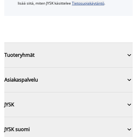
lisää siitä, miten JYSK käsittelee
Tietosuojakäytäntö
.

Tuoteryhmät

Asiakaspalvelu

JYSK

JYSK suomi