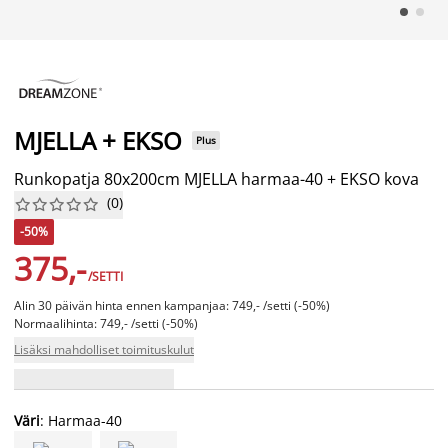
MJELLA + EKSO
Plus
Runkopatja 80x200cm MJELLA harmaa-40 + EKSO kova
(
0
)










-50%
375,-
/SETTI
Alin 30 päivän hinta ennen kampanjaa: 749,- /setti (-50%)
Normaalihinta: 749,- /setti (-50%)
Lisäksi mahdolliset toimituskulut
Väri
: Harmaa-40