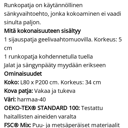
Runkopatja on käytännöllinen
sänkyvaihtoehto, jonka kokoaminen ei vaadi
sinulta paljon.
Mitä kokonaisuuteen sisältyy
1 sijauspatja geelivaahtomuovilla. Korkeus: 5
cm
1 runkopatja kohdennetulla tuella
Jalat ja sängynpääty myydään erikseen
Ominaisuudet
Koko:
L80 x P200 cm. Korkeus: 34 cm
Kova patja:
Vakaa ja tukeva
Väri:
harmaa-40
OEKO-TEX® STANDARD 100:
Testattu
haitallisten aineiden varalta
FSC® Mix:
Puu- ja metsäperäiset materiaalit