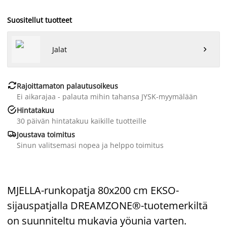
Suositellut tuotteet
Jalat


Rajoittamaton palautusoikeus
Ei aikarajaa - palauta mihin tahansa JYSK-myymälään

Hintatakuu
30 päivän hintatakuu kaikille tuotteille

Joustava toimitus
Sinun valitsemasi nopea ja helppo toimitus
MJELLA-runkopatja 80x200 cm EKSO-
sijauspatjalla DREAMZONE®-tuotemerkiltä
on suunniteltu mukavia yöunia varten.