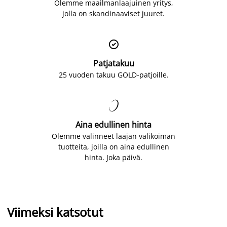
Olemme maailmanlaajuinen yritys,
jolla on skandinaaviset juuret.

Patjatakuu
25 vuoden takuu GOLD-patjoille.

Aina edullinen hinta
Olemme valinneet laajan valikoiman
tuotteita, joilla on aina edullinen
hinta. Joka päivä.
Viimeksi katsotut