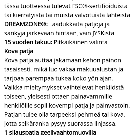
tässä tuotteessa tulevat FSC®-sertifioiduista
tai kierrätyistä tai muista valvotuista lähteistä
DREAMZONE®:
Laadukkaita patjoja ja
sänkyjä järkevään hintaan, vain JYSKistä
15 vuoden takuu:
Pitkäikäinen valinta
Kova patja
Kova patja auttaa jakamaan kehon painon
tasaisesti, mikä luo vakaa makuualustan ja
tarjoaa parempaa tukea koko yön ajan.
Vaikka mieltymykset vaihtelevat henkilöstä
toiseen, yleisesti ottaen painavammille
henkilöille sopii kovempi patja ja päinvastoin.
Patjan tulee olla tarpeeksi pehmeä tai kova,
jotta selkäranka pysyy suorassa linjassa.
1 sijauspatja geelivaahtomuovilla