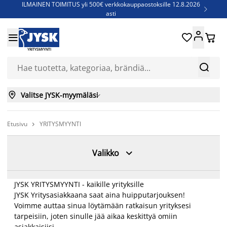
ILMAINEN TOIMITUS yli 500€ verkkokauppaostoksille 12.8.2026

asti
Parempiin uniin - Säästä jopa 60%





Sijauspatjoja - Säästä jopa 60%

YRITYSMYYNTI
Jenkkisänkyjä - Säästä jopa 60%



Valitse JYSK-myymäläsi

Etusivu
YRITYSMYYNTI


Valikko
JYSK YRITYSMYYNTI - kaikille yrityksille
JYSK Yritysasiakkaana saat aina huipputarjouksen!
Voimme auttaa sinua löytämään ratkaisun yrityksesi
tarpeisiin, joten sinulle jää aikaa keskittyä omiin
asiakkaisiisi.