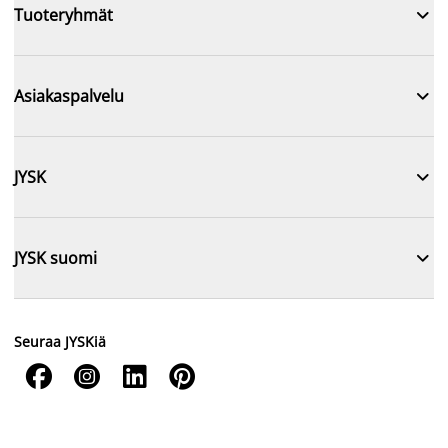

Tuoteryhmät

Asiakaspalvelu

JYSK

JYSK suomi
Seuraa JYSKiä



