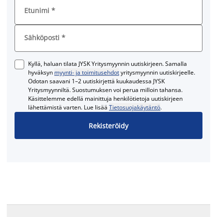
Etunimi
*
Sähköposti
*
Kyllä, haluan tilata JYSK Yritysmyynnin uutiskirjeen. Samalla
hyväksyn
myynti- ja toimitusehdot
yritysmyynnin uutiskirjeelle.
Odotan saavani 1–2 uutiskirjettä kuukaudessa JYSK
Yritysmyynniltä. Suostumuksen voi perua milloin tahansa.
Käsittelemme edellä mainittuja henkilötietoja uutiskirjeen
lähettämistä varten. Lue lisää
Tietosuojakäytäntö
.
Rekisteröidy