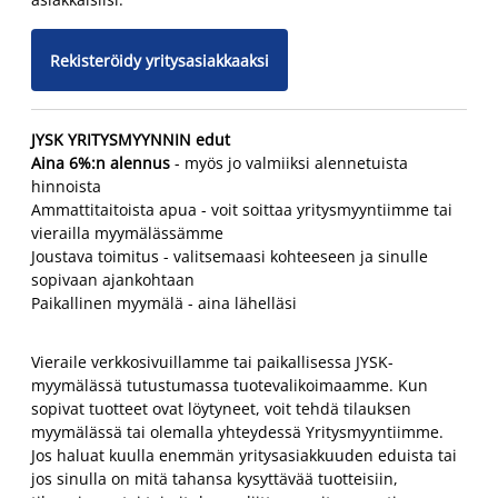
Rekisteröidy yritysasiakkaaksi
JYSK YRITYSMYYNNIN edut
Aina 6%:n alennus
- myös jo valmiiksi alennetuista
hinnoista
Ammattitaitoista apua - voit soittaa yritysmyyntiimme tai
vierailla myymälässämme
Joustava toimitus - valitsemaasi kohteeseen ja sinulle
sopivaan ajankohtaan
Paikallinen myymälä - aina lähelläsi
Vieraile verkkosivuillamme tai paikallisessa JYSK-
myymälässä tutustumassa tuotevalikoimaamme. Kun
sopivat tuotteet ovat löytyneet, voit tehdä tilauksen
myymälässä tai olemalla yhteydessä Yritysmyyntiimme.
Jos haluat kuulla enemmän yritysasiakkuuden eduista tai
jos sinulla on mitä tahansa kysyttävää tuotteisiin,