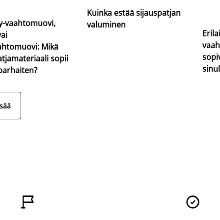
Kuinka estää sijauspatjan
-vaahtomuovi,
valuminen
Erila
vai
vaah
ahtomuovi: Mikä
sopi
atjamateriaali sopii
sinul
 parhaiten?
isää

