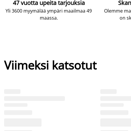
47 vuotta upeita tarjouksia
Skan
Yli 3600 myymälää ympäri maailmaa 49
Olemme maai
maassa.
on sk
Viimeksi katsotut