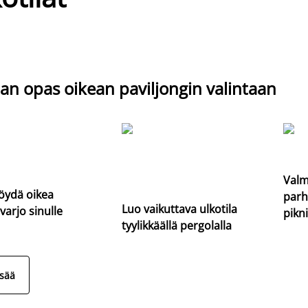
an opas oikean paviljongin valintaan
Valm
öydä oikea
parh
Luo vaikuttava ulkotila
varjo sinulle
pikni
tyylikkäällä pergolalla
isää