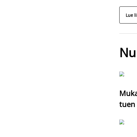
Lue l
Nu
Mukav
tuen