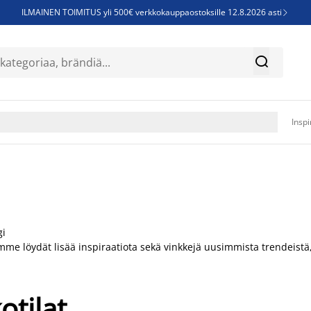
ILMAINEN TOIMITUS yli 500€ verkkokauppaostoksille 12.8.2026 asti

Parempiin uniin - Säästä jopa 60%


Sijauspatjoja - Säästä jopa 60%

Jenkkisänkyjä - Säästä jopa 60%

Inspi
gi
mme löydät lisää inspiraatiota sekä vinkkejä uusimmista trendeist
otilat