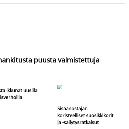
hankitusta puusta valmistettuja
sta ikkunat uusilla
isverhoilla
Sisäänostajan
koristeelliset suosikkikorit
ja -säilytysratkaisut