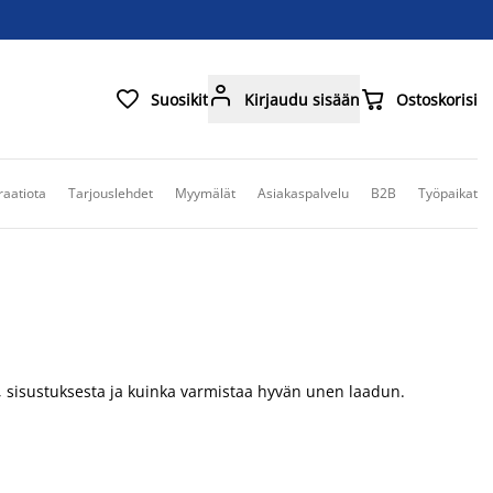



Suosikit
Kirjaudu sisään
Ostoskorisi
raatiota
Tarjouslehdet
Myymälät
Asiakaspalvelu
B2B
Työpaikat
ä, sisustuksesta ja kuinka varmistaa hyvän unen laadun.