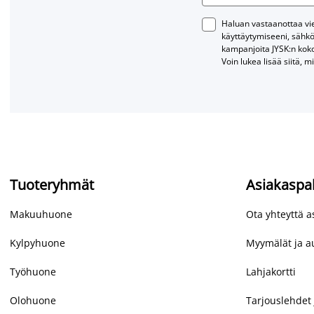
Haluan vastaanottaa vies
käyttäytymiseeni, sähkö
kampanjoita JYSK:n kok
Voin lukea lisää siitä, m
Tuoteryhmät
Asiakaspa
Makuuhuone
Ota yhteyttä 
Kylpyhuone
Myymälät ja au
Työhuone
Lahjakortti
Olohuone
Tarjouslehdet 