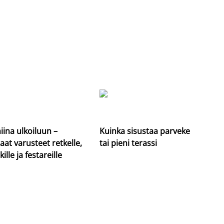
iina ulkoiluun –
Kuinka sisustaa parveke
aat varusteet retkelle,
tai pieni terassi
kille ja festareille