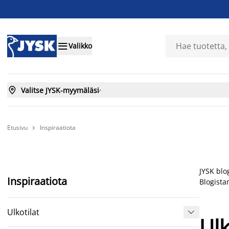

Valikko

Valitse JYSK-myymäläsi

Etusivu
Inspiraatiota

JYSK blo
Inspiraatiota
Blogista
Ulkotilat

Ulk