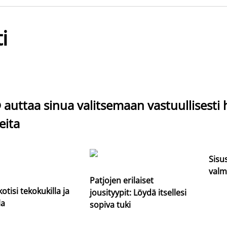
i
auttaa sinua valitsemaan vastuullisesti 
eita
Sisu
valm
Patjojen erilaiset
kotisi tekokukilla ja
jousityypit: Löydä itsellesi
la
sopiva tuki