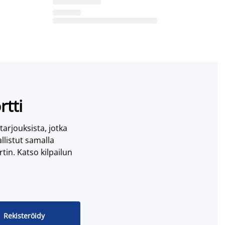
rtti
 tarjouksista, jotka
llistut samalla
tin. Katso kilpailun
Rekisteröidy