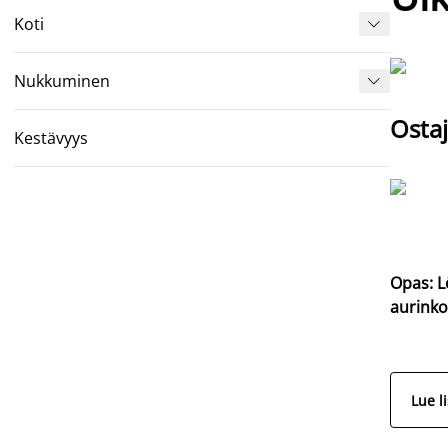
Koti

Nukkuminen

Ostaj
Kestävyys
Opas: L
aurinko
Lue l