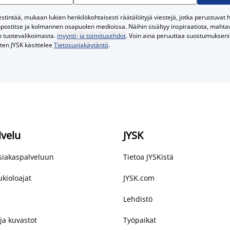
tintää, mukaan lukien henkilökohtaisesti räätälöityjä viestejä, jotka perustuvat he
postitse ja kolmannen osapuolen medioissa. Näihin sisältyy inspiraatiota, mahtavi
o tuotevalikoimasta.
myynti- ja toimitusehdot
. Voin aina peruuttaa suostumukseni 
iten JYSK käsittelee
Tietosuojakäytäntö
.
lvelu
JYSK
asiakaspalveluun
Tietoa JYSKistä
kioloajat
JYSK.com
Lehdistö
ja kuvastot
Työpaikat