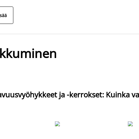
isää
kkuminen
uusvyöhykkeet ja -kerrokset: Kuinka val