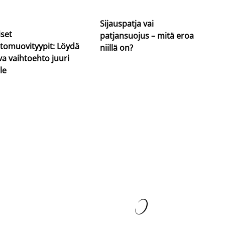
Sijauspatja vai
iset
patjansuojus – mitä eroa
tomuovityypit: Löydä
niillä on?
va vaihtoehto juuri
le
