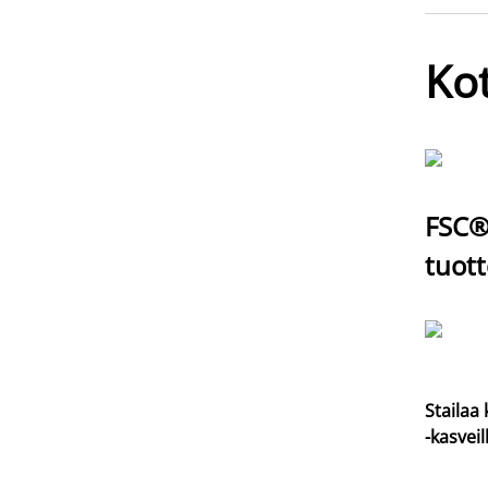
Kot
FSC® 
tuott
Stailaa 
-kasveil