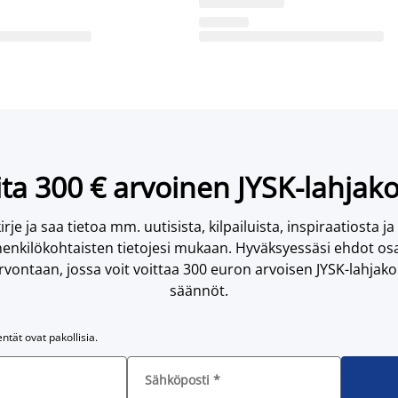
ta 300 € arvoinen JYSK-lahjako
irje ja saa tietoa mm. uutisista, kilpailuista, inspiraatiosta ja
enkilökohtaisten tietojesi mukaan. Hyväksyessäsi ehdot osa
vontaan, jossa voit voittaa 300 euron arvoisen JYSK-lahjakor
säännöt.
entät ovat pakollisia.
Sähköposti
*