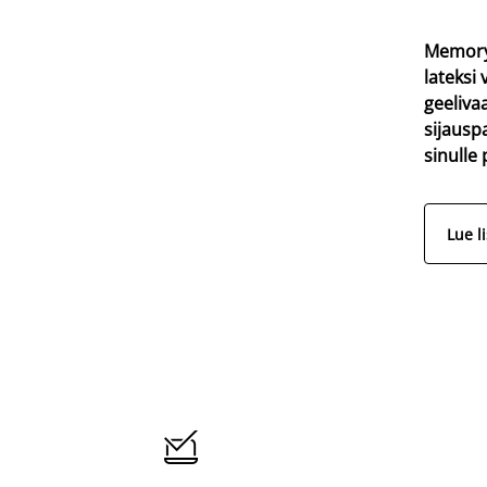
Memory
lateksi 
geeliva
sijausp
sinulle
Lue l
