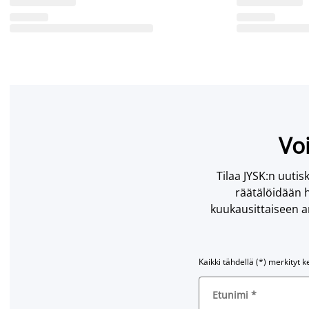
Voi
Tilaa JYSK:n uutisk
räätälöidään h
kuukausittaiseen ar
Kaikki tähdellä (*) merkityt k
Etunimi
*