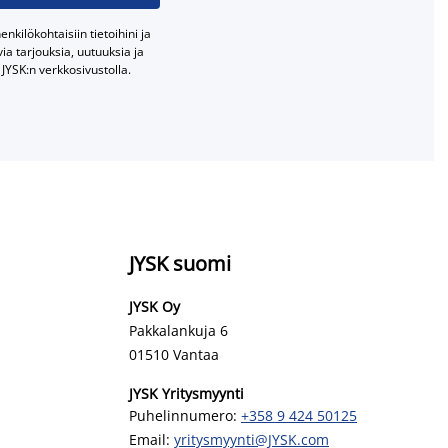
nkilökohtaisiin tietoihini ja
a tarjouksia, uutuuksia ja
JYSK:n verkkosivustolla.
JYSK suomi
JYSK Oy
Pakkalankuja 6
01510 Vantaa
JYSK Yritysmyynti
Puhelinnumero:
+358 9 424 50125
Email:
yritysmyynti@JYSK.com