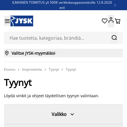
ILMAINEN TOIMITUS yli 500€ verkkokauppaostoksille 12.8.2026

asti
Parempiin uniin - Säästä jopa 60%





Sijauspatjoja - Säästä jopa 60%

Jenkkisänkyjä - Säästä jopa 60%



Valitse JYSK-myymäläsi

Etusivu
Inspiraatiota
Tyynyt
Tyynyt



Tyynyt
Löydä vinkit ja ohjeet täydellisen tyynyn valintaan.

Valikko