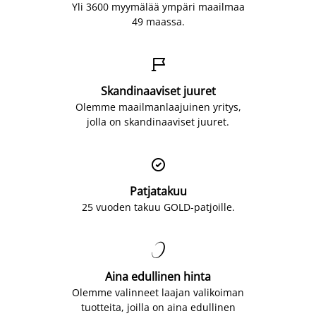
Yli 3600 myymälää ympäri maailmaa
49 maassa.

Skandinaaviset juuret
Olemme maailmanlaajuinen yritys,
jolla on skandinaaviset juuret.

Patjatakuu
25 vuoden takuu GOLD-patjoille.

Aina edullinen hinta
Olemme valinneet laajan valikoiman
tuotteita, joilla on aina edullinen