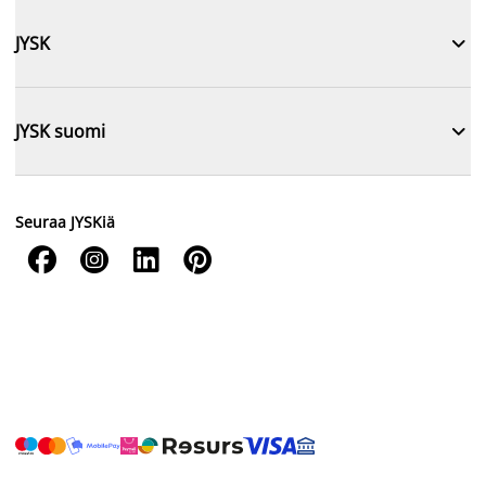

JYSK

JYSK suomi
Seuraa JYSKiä



