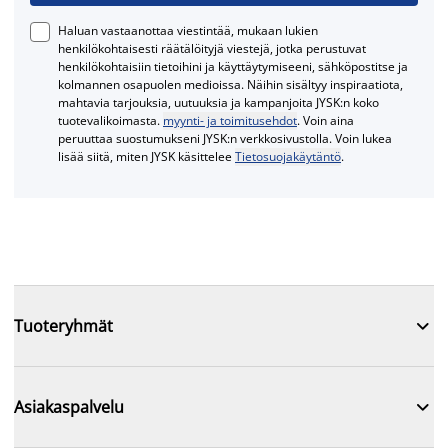
Haluan vastaanottaa viestintää, mukaan lukien
henkilökohtaisesti räätälöityjä viestejä, jotka perustuvat
henkilökohtaisiin tietoihini ja käyttäytymiseeni, sähköpostitse ja
kolmannen osapuolen medioissa. Näihin sisältyy inspiraatiota,
mahtavia tarjouksia, uutuuksia ja kampanjoita JYSK:n koko
tuotevalikoimasta.
myynti- ja toimitusehdot
. Voin aina
peruuttaa suostumukseni JYSK:n verkkosivustolla. Voin lukea
lisää siitä, miten JYSK käsittelee
Tietosuojakäytäntö
.

Tuoteryhmät

Asiakaspalvelu