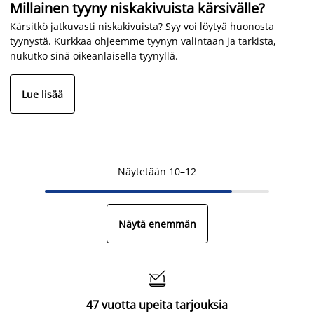
Millainen tyyny niskakivuista kärsivälle?
Kärsitkö jatkuvasti niskakivuista? Syy voi löytyä huonosta
tyynystä. Kurkkaa ohjeemme tyynyn valintaan ja tarkista,
nukutko sinä oikeanlaisella tyynyllä.
Lue lisää
Näytetään 10–12
Näytä enemmän

47 vuotta upeita tarjouksia