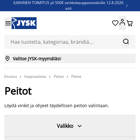
ILMAINEN TOIMITUS yli 500€ verkkokauppaostoksille 12.8.2026

asti
Parempiin uniin - Säästä jopa 60%





Sijauspatjoja - Säästä jopa 60%

Jenkkisänkyjä - Säästä jopa 60%



Valitse JYSK-myymäläsi

Etusivu
Inspiraatiota
Peitot
Peitot



Peitot
Löydä vinkit ja ohjeet täydellisen peiton valintaan.

Valikko