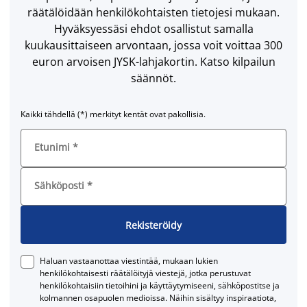
räätälöidään henkilökohtaisten tietojesi mukaan.
Hyväksyessäsi ehdot osallistut samalla
kuukausittaiseen arvontaan, jossa voit voittaa 300
euron arvoisen JYSK-lahjakortin. Katso kilpailun
säännöt.
Kaikki tähdellä (*) merkityt kentät ovat pakollisia.
Etunimi
*
Sähköposti
*
Rekisteröidy
Haluan vastaanottaa viestintää, mukaan lukien
henkilökohtaisesti räätälöityjä viestejä, jotka perustuvat
henkilökohtaisiin tietoihini ja käyttäytymiseeni, sähköpostitse ja
kolmannen osapuolen medioissa. Näihin sisältyy inspiraatiota,