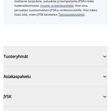
mahtavia tarjouksia, uutuuksia ja kampanjoita JYSK:n koko
tuotevalikoimasta.
myynti- ja toimitusehdot
. Voin aina
peruuttaa suostumukseni JYSK:n verkkosivustolla. Voin lukea
lisää siitä, miten JYSK käsittelee
Tietosuojakäytäntö
.

Tuoteryhmät

Asiakaspalvelu

JYSK