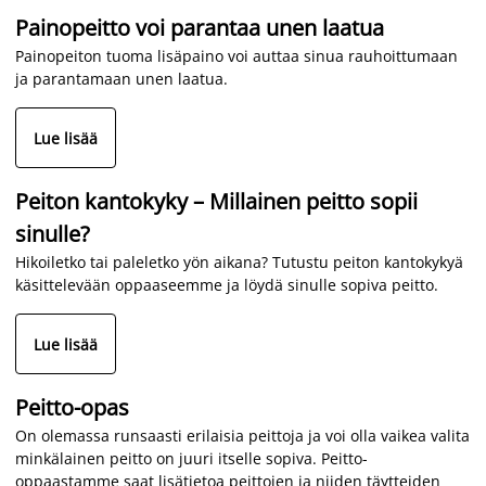
Painopeitto voi parantaa unen laatua
Painopeiton tuoma lisäpaino voi auttaa sinua rauhoittumaan
ja parantamaan unen laatua.
Lue lisää
Peiton kantokyky – Millainen peitto sopii
sinulle?
Hikoiletko tai paleletko yön aikana? Tutustu peiton kantokykyä
käsittelevään oppaaseemme ja löydä sinulle sopiva peitto.
Lue lisää
Peitto-opas
On olemassa runsaasti erilaisia peittoja ja voi olla vaikea valita
minkälainen peitto on juuri itselle sopiva. Peitto-
oppaastamme saat lisätietoa peittojen ja niiden täytteiden