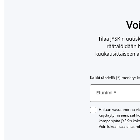
Voi
Tilaa JYSK:n uutisk
räätälöidään h
kuukausittaiseen ar
Kaikki tähdellä (*) merkityt k
Etunimi
*
Haluan vastaanottaa vies
käyttäytymiseeni, sähkö
kampanjoita JYSK:n kok
Voin lukea lisää siitä, m