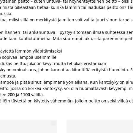
ytteinen peitto – kuten untuva- tai höyhentäytteinen peitto – olisi
a mistä oikeastaan tietää, kuinka lämmin tai laadukas peitto on? T
uuksia.
a, miksi sillä on merkitystä ja miten voit valita juuri sinun tarpei
uten hanhen- tai ankanuntuva – pystyy sitomaan ilmaa suhteessa se
uudeltaan kuutiotuumeina. Mitä suurempi luku, sitä paremmin peitt
äytettä lämmön ylläpitämiseksi
aa sopivaa lämpöä useimmille
dukas peitto, joka on kevyt mutta tehokas eristämään
kyky on ominaisuus, johon kannattaa kiinnittää erityistä huomio
okemusta.
o lämpöä ja pitää sinut lämpimänä yön aikana. Kun kantokyky on al
itto, jossa on korkea kantokyky, voi olla huomattavasti kevyempi mu
elee
200 ja 1100
välillä.
löin täytettä on käytetty vähemmän, jolloin peitto on sekä viileä ett