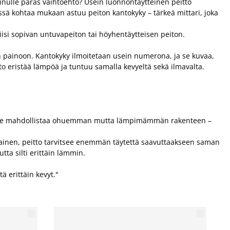
 sinulle paras vaihtoehto? Usein luonnontäytteinen peitto
ässä kohtaa mukaan astuu peiton kantokyky – tärkeä mittari, joka
siisi sopivan untuvapeiton tai höyhentäytteisen peiton.
n painoon. Kantokyky ilmoitetaan usein numerona, ja se kuvaa,
o eristää lämpöä ja tuntuu samalla kevyeltä sekä ilmavalta.
ta. Se mahdollistaa ohuemman mutta lämpimämmän rakenteen –
hainen, peitto tarvitsee enemmän täytettä saavuttaakseen saman
tta silti erittäin lämmin.
ä erittäin kevyt."