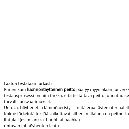
Laatua testataan tarkasti
Ennen kuin
luonnontäytteinen peitto
päätyy myymälään tai verkko
testausprosessi on niin tarkka, että testattava peitto tuhoutuu se
turvallisuusvaatimukset.
Untuva, höyhenet ja lämmöneristys – mitä eroa täytemateriaaleil
Kolme tärkeintä tekijää vaikuttavat siihen, millainen on peiton k
lintulaji (esim. ankka, hanhi tai haahka)
untuvan tai höyhenten laatu