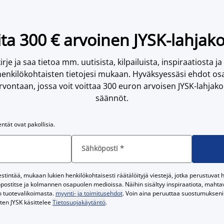
ta 300 € arvoinen JYSK-lahjako
irje ja saa tietoa mm. uutisista, kilpailuista, inspiraatiosta ja
enkilökohtaisten tietojesi mukaan. Hyväksyessäsi ehdot osa
vontaan, jossa voit voittaa 300 euron arvoisen JYSK-lahjakor
säännöt.
entät ovat pakollisia.
Sähköposti
*
tintää, mukaan lukien henkilökohtaisesti räätälöityjä viestejä, jotka perustuvat he
postitse ja kolmannen osapuolen medioissa. Näihin sisältyy inspiraatiota, mahtavi
o tuotevalikoimasta.
myynti- ja toimitusehdot
. Voin aina peruuttaa suostumukseni 
iten JYSK käsittelee
Tietosuojakäytäntö
.