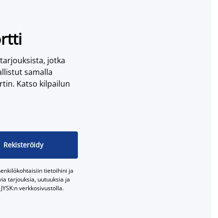
rtti
 tarjouksista, jotka
llistut samalla
tin. Katso kilpailun
Rekisteröidy
nkilökohtaisiin tietoihini ja
a tarjouksia, uutuuksia ja
JYSK:n verkkosivustolla.