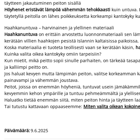
täytteen jakautuminen peiton sisällä
Höyhenet eristävät lämpöä vähemmän tehokkaasti
kuin untuva. 
täytetyllä peitolla on lähes poikkeuksetta korkeampi kantokyky ku
Haahkanuntuva – harvinainen ja ylellinen materiaali
Haahkanuntuva
on erittäin arvostettu luonnonmateriaali sen lä
kerätään villien haahkojen pesistä Islannin kaltaisissa paikoiss
Koska materiaalia ei tuoteta teollisesti vaan se kerätään käsin,
h
Kuinka valita oikea kantokyky omiin tarpeisiin?
Kun mietit, mikä peitto sopii sinulle parhaiten, on tärkeää tasa
ja kalliimpi peitto on.
Jos haluat kevyen mutta lämpimän peiton, valitse korkeamman ka
painavampi ja vähemmän joustava.
Peitot, joissa on enemmän höyheniä, tuntuvat usein jämäkämmil
kevyemmin kehon ympärille ja tuntuu pehmeämmältä ja ylellis
Haluatko tietää enemmän siitä, miten peiton hinta ja täytteen laatu
Tai tutustu kattavaan oppaaseemme:
Miten valita oikean kokoine
Päivämäärä
:
9.6.2025