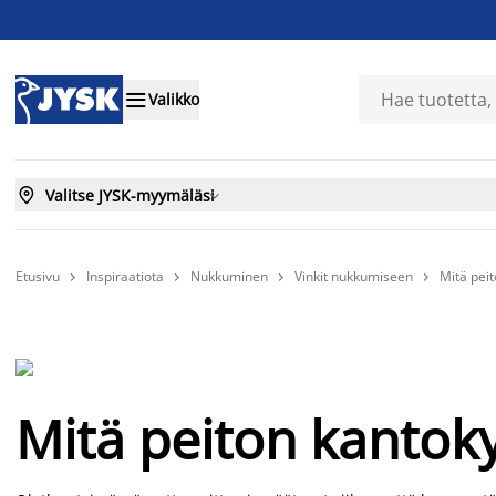

Valikko

Valitse JYSK-myymäläsi

Etusivu
Inspiraatiota
Nukkuminen
Vinkit nukkumiseen
Mitä peit




Mitä peiton kantoky