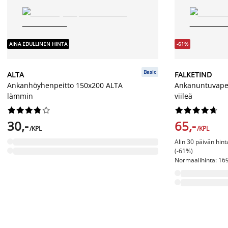
AINA EDULLINEN HINTA
-61%
Basic
ALTA
FALKETIND
Ankanhöyhenpeitto 150x200 ALTA
Ankanuntuvape
lämmin
viileä




















30,-
65,-
/KPL
/KPL
Alin 30 päivän hin
(-61%)
Normaalihinta: 169,