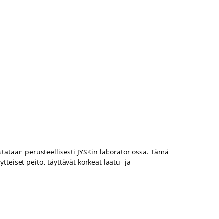
A
l
1
Al
(-
No
+ 
tataan perusteellisesti JYSKin laboratoriossa. Tämä
teiset peitot täyttävät korkeat laatu- ja