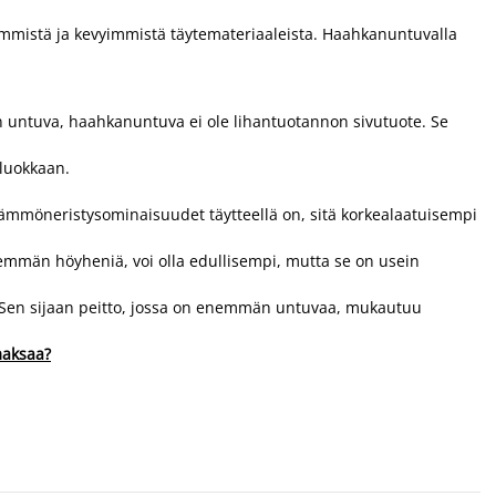
mistä ja kevyimmistä täytemateriaaleista. Haahkanuntuvalla
n untuva, haahkanuntuva ei ole lihantuotannon sivutuote. Se
uluokkaan.
t lämmöneristysominaisuudet täytteellä on, sitä korkealaatuisempi
nemmän höyheniä, voi olla edullisempi, mutta se on usein
. Sen sijaan peitto, jossa on enemmän untuvaa, mukautuu
maksaa?