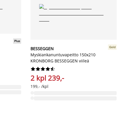
Plus
Gold
BESSEGGEN
Myskiankanuntuvapeitto 150x210
KRONBORG BESSEGGEN viileä










2 kpl 239,-
199,- /kpl
-
F