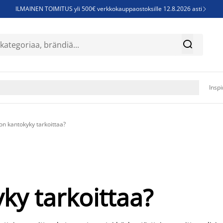
ILMAINEN TOIMITUS yli 500€ verkkokauppaostoksille 12.8.2026 asti

Parempiin uniin - Säästä jopa 60%


Sijauspatjoja - Säästä jopa 60%

Jenkkisänkyjä - Säästä jopa 60%

Inspi
on kantokyky tarkoittaa?
ky tarkoittaa?