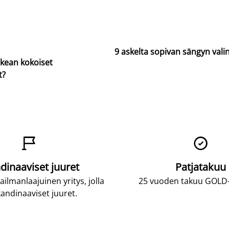
9 askelta sopivan sängyn vali
ikean kokoiset
t?


dinaaviset juuret
Patjatakuu
lmanlaajuinen yritys, jolla
25 vuoden takuu GOLD-p
andinaaviset juuret.