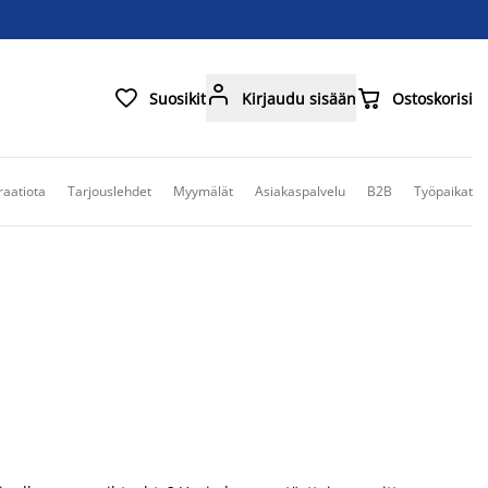



Suosikit
Kirjaudu sisään
Ostoskorisi
raatiota
Tarjouslehdet
Myymälät
Asiakaspalvelu
B2B
Työpaikat