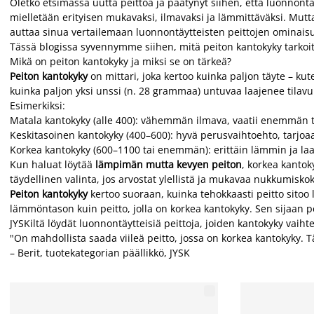
Oletko etsimässä uutta peittoa ja päätynyt siihen, että luonnontä
mielletään erityisen mukavaksi, ilmavaksi ja lämmittäväksi. Mutt
auttaa sinua vertailemaan luonnontäytteisten peittojen ominais
Tässä blogissa syvennymme siihen, mitä peiton kantokyky tarkoitta
Mikä on peiton kantokyky ja miksi se on tärkeä?
Peiton kantokyky
on mittari, joka kertoo kuinka paljon täyte – k
kuinka paljon yksi unssi (n. 28 grammaa) untuvaa laajenee tilav
Esimerkiksi:
Matala kantokyky (alle 400): vähemmän ilmava, vaatii enemmän t
Keskitasoinen kantokyky (400–600): hyvä perusvaihtoehto, tarjo
Korkea kantokyky (600–1100 tai enemmän): erittäin lämmin ja laa
Kun haluat löytää
lämpimän mutta kevyen peiton
, korkea kanto
täydellinen valinta, jos arvostat ylellistä ja mukavaa nukkumisk
Peiton kantokyky
kertoo suoraan, kuinka tehokkaasti peitto sito
lämmöntason kuin peitto, jolla on korkea kantokyky. Sen sijaan pe
JYSKiltä löydät luonnontäytteisiä peittoja, joiden kantokyky vaiht
"On mahdollista saada viileä peitto, jossa on korkea kantokyky. Täl
– Berit, tuotekategorian päällikkö, JYSK