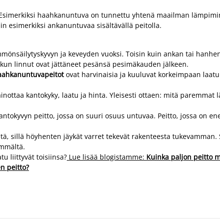
Esimerkiksi haahkanuntuva on tunnettu yhtenä maailman lämpimim
in esimerkiksi ankanuntuvaa sisältävällä peitolla.
mmönsäilytyskyvyn ja keveyden vuoksi. Toisin kuin ankan tai hanhe
a, kun linnut ovat jättäneet pesänsä pesimäkauden jälkeen.
aahkanuntuvapeitot
ovat harvinaisia ja kuuluvat korkeimpaan laat
painottaa kantokyky, laatu ja hinta. Yleisesti ottaen: mitä paremma
ntokyvyn peitto, jossa on suuri osuus untuvaa. Peitto, jossa on e
tä, sillä höyhenten jäykät varret tekevät rakenteesta tukevamman
emmältä.
 liittyvät toisiinsa?
Lue lisää blogistamme:
Kuinka paljon peitto 
n peitto?