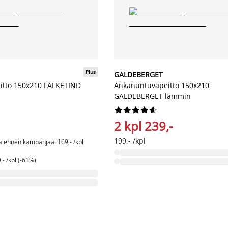
Plus
GALDEBERGET
itto 150x210 FALKETIND
Ankanuntuvapeitto 150x210
GALDEBERGET lämmin










2 kpl 239,-
199,- /kpl
ta ennen kampanjaa: 169,- /kpl
- /kpl (-61%)