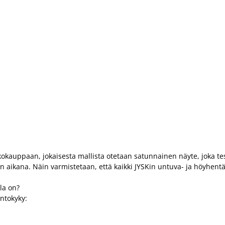
kauppaan, jokaisesta mallista otetaan satunnainen näyte, joka tes
n aikana. Näin varmistetaan, että kaikki JYSKin untuva- ja höyhentäyt
la on?
antokyky: