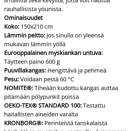
ilmavilta sekä kevyiltä, jotta voit nauttia
rauhallisista yöunista.
Ominaisuudet
Koko:
150x210 cm
Lämmin peitto:
Jos sinulla on yleensä
mukavan lämmin yöllä
Eurooppalainen myskiankan untuva:
Täytteen paino 600 g
Puuvillakangas:
Hengittävä ja pehmeä
Pesu:
Voidaan pestä 60 °C
NOMITE®:
Tiheään kudottu kangas auttaa
pitämään pölypunkit poissa
OEKO-TEX® STANDARD 100:
Testattu
haitallisten aineiden varalta
KRONBORG®:
Perinteistä tanskalaista