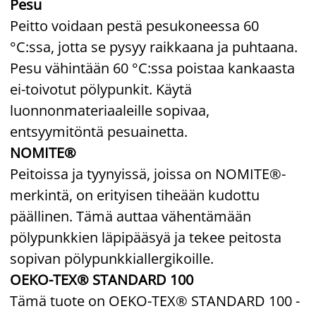
Pesu
Peitto voidaan pestä pesukoneessa 60
°C:ssa, jotta se pysyy raikkaana ja puhtaana.
Pesu vähintään 60 °C:ssa poistaa kankaasta
ei-toivotut pölypunkit. Käytä
luonnonmateriaaleille sopivaa,
entsyymitöntä pesuainetta.
NOMITE®
Peitoissa ja tyynyissä, joissa on NOMITE®-
merkintä, on erityisen tiheään kudottu
päällinen. Tämä auttaa vähentämään
pölypunkkien läpipääsyä ja tekee peitosta
sopivan pölypunkkiallergikoille.
OEKO-TEX® STANDARD 100
Tämä tuote on OEKO-TEX® STANDARD 100 -