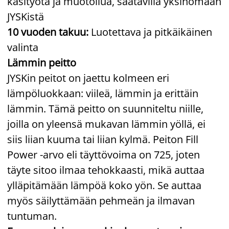
käsityötä ja muotoilua, saatavilla yksinomaan
JYSKistä
10 vuoden takuu:
Luotettava ja pitkäikäinen
valinta
Lämmin peitto
JYSKin peitot on jaettu kolmeen eri
lämpöluokkaan: viileä, lämmin ja erittäin
lämmin. Tämä peitto on suunniteltu niille,
joilla on yleensä mukavan lämmin yöllä, ei
siis liian kuuma tai liian kylmä. Peiton Fill
Power -arvo eli täyttövoima on 725, joten
täyte sitoo ilmaa tehokkaasti, mikä auttaa
ylläpitämään lämpöä koko yön. Se auttaa
myös säilyttämään pehmeän ja ilmavan
tuntuman.