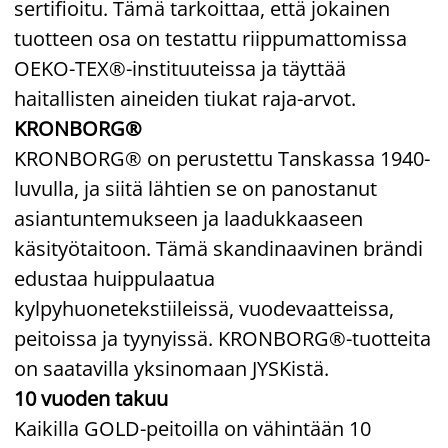
sertifioitu. Tämä tarkoittaa, että jokainen
tuotteen osa on testattu riippumattomissa
OEKO-TEX®-instituuteissa ja täyttää
haitallisten aineiden tiukat raja-arvot.
KRONBORG®
KRONBORG® on perustettu Tanskassa 1940-
luvulla, ja siitä lähtien se on panostanut
asiantuntemukseen ja laadukkaaseen
käsityötaitoon. Tämä skandinaavinen brändi
edustaa huippulaatua
kylpyhuonetekstiileissä, vuodevaatteissa,
peitoissa ja tyynyissä. KRONBORG®-tuotteita
on saatavilla yksinomaan JYSKistä.
10 vuoden takuu
Kaikilla GOLD-peitoilla on vähintään 10