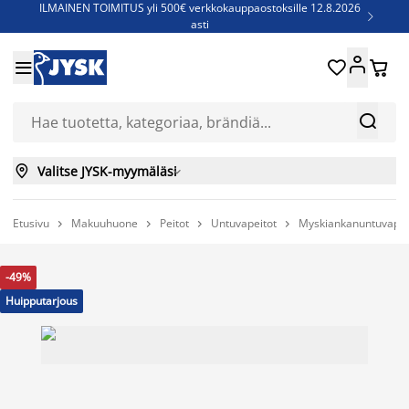
ILMAINEN TOIMITUS yli 500€ verkkokauppaostoksille 12.8.2026

asti
Parempiin uniin - Säästä jopa 60%





Sijauspatjoja - Säästä jopa 60%

Jenkkisänkyjä - Säästä jopa 60%



Valitse JYSK-myymäläsi

Etusivu
Makuuhuone
Peitot
Untuvapeitot
Myskiankanuntuvape




-49%
Huipputarjous