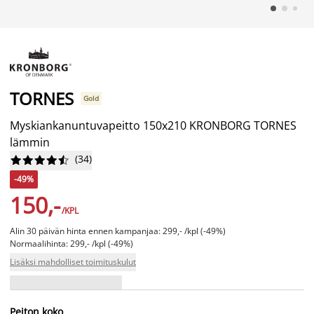
TORNES
Gold
Myskiankanuntuvapeitto 150x210 KRONBORG TORNES
lämmin
(
34
)










-49%
150,-
/KPL
Alin 30 päivän hinta ennen kampanjaa: 299,- /kpl (-49%)
Normaalihinta: 299,- /kpl (-49%)
Lisäksi mahdolliset toimituskulut
Peiton koko