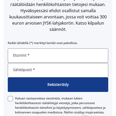
räätälöidään henkilökohtaisten tietojesi mukaan.
Hyväksyessäsi ehdot osallistut samalla
kuukausittaiseen arvontaan, jossa voit voittaa 300
euron arvoisen JYSK-lahjakortin. Katso kilpailun
säännöt.
Kaikki tähdellä (*) merkityt kentät ovat pakollisia.
Etunimi
*
Sähköposti
*
Rekisteröidy
Haluan vastaanottaa viestintää, mukaan lukien
henkilökohtaisesti räätälöityjä viestejä, jotka perustuvat
henkilökohtaisiin tietoihini ja käyttäytymiseeni, sähköpostitse ja
kolmannen osapuolen medioissa. Näihin sisältyy inspiraatiota,