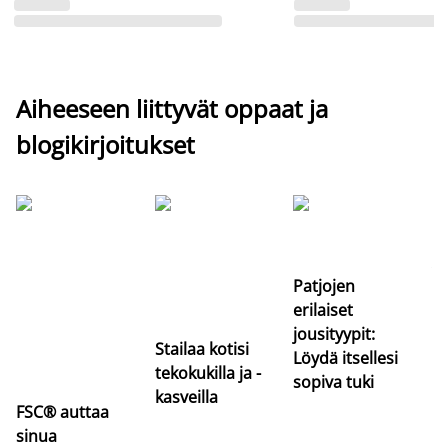
Aiheeseen liittyvät oppaat ja
blogikirjoitukset
Si
uu
va
Patjojen
erilaiset
jousityypit:
Stailaa kotisi
Löydä itsellesi
tekokukilla ja -
sopiva tuki
kasveilla
FSC® auttaa
sinua