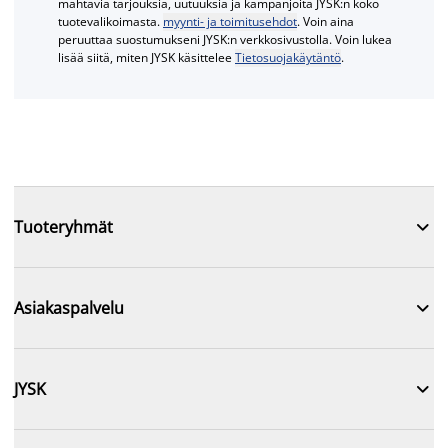
mahtavia tarjouksia, uutuuksia ja kampanjoita JYSK:n koko
tuotevalikoimasta.
myynti- ja toimitusehdot
. Voin aina
peruuttaa suostumukseni JYSK:n verkkosivustolla. Voin lukea
lisää siitä, miten JYSK käsittelee
Tietosuojakäytäntö
.

Tuoteryhmät

Asiakaspalvelu

JYSK