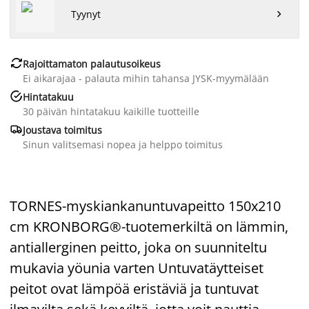
Tyynyt


Rajoittamaton palautusoikeus
Ei aikarajaa - palauta mihin tahansa JYSK-myymälään

Hintatakuu
30 päivän hintatakuu kaikille tuotteille

Joustava toimitus
Sinun valitsemasi nopea ja helppo toimitus
TORNES-myskiankanuntuvapeitto 150x210
cm KRONBORG®-tuotemerkiltä on lämmin,
antiallerginen peitto, joka on suunniteltu
mukavia yöunia varten Untuvatäytteiset
peitot ovat lämpöä eristäviä ja tuntuvat