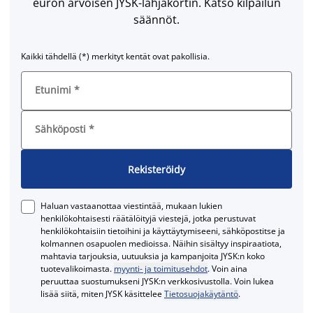
euron arvoisen JYSK-lahjakortin. Katso kilpailun
säännöt.
Kaikki tähdellä (*) merkityt kentät ovat pakollisia.
Etunimi
*
Sähköposti
*
Rekisteröidy
Haluan vastaanottaa viestintää, mukaan lukien
henkilökohtaisesti räätälöityjä viestejä, jotka perustuvat
henkilökohtaisiin tietoihini ja käyttäytymiseeni, sähköpostitse ja
kolmannen osapuolen medioissa. Näihin sisältyy inspiraatiota,
mahtavia tarjouksia, uutuuksia ja kampanjoita JYSK:n koko
tuotevalikoimasta.
myynti- ja toimitusehdot
. Voin aina
peruuttaa suostumukseni JYSK:n verkkosivustolla. Voin lukea
lisää siitä, miten JYSK käsittelee
Tietosuojakäytäntö
.