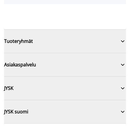

Tuoteryhmät

Asiakaspalvelu

JYSK

JYSK suomi