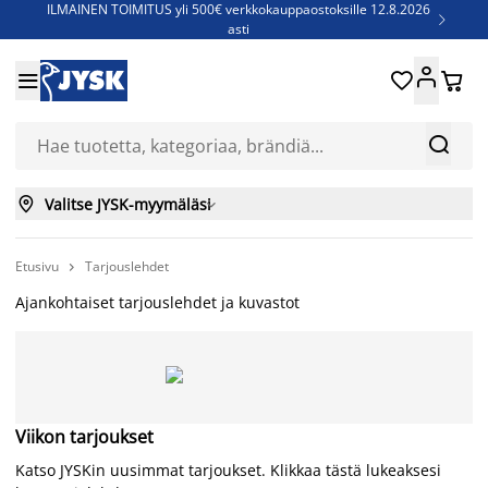
ILMAINEN TOIMITUS yli 500€ verkkokauppaostoksille 12.8.2026

asti
Parempiin uniin - Säästä jopa 60%





Sijauspatjoja - Säästä jopa 60%

Jenkkisänkyjä - Säästä jopa 60%



Valitse JYSK-myymäläsi

Etusivu
Tarjouslehdet

Ajankohtaiset tarjouslehdet ja kuvastot
Viikon tarjoukset
Katso JYSKin uusimmat tarjoukset. Klikkaa tästä lukeaksesi