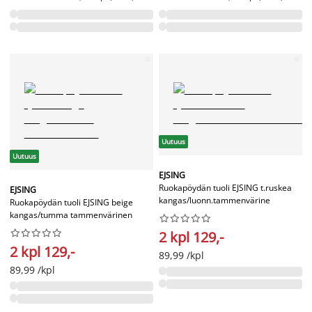
Uutuus
Uutuus
EJSING
Ruokapöydän tuoli EJSING t.ruskea
EJSING
kangas/luonn.tammenvärine
Ruokapöydän tuoli EJSING beige
kangas/tumma tammenvärinen




















2 kpl 129,-
2 kpl 129,-
89,99 /kpl
89,99 /kpl