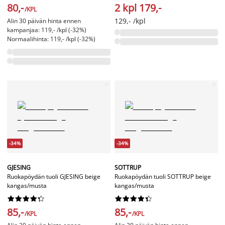
80,-
2 kpl 179,-
/KPL
129,- /kpl
Alin 30 päivän hinta ennen
kampanjaa: 119,- /kpl (-32%)
Normaalihinta: 119,- /kpl (-32%)
-34%
-34%
GJESING
SOTTRUP
Ruokapöydän tuoli GJESING beige
Ruokapöydän tuoli SOTTRUP beige
kangas/musta
kangas/musta




















85,-
85,-
/KPL
/KPL