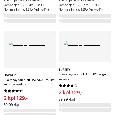
Alin 30 päivän hinta ennen
Alin 30 päivän hinta ennen
kampanjaa: 129,- /kpl (-34%)
kampanjaa: 129,- /kpl (-34%)
Normaalihinta: 129,- /kpl (-34%)
Normaalihinta: 129,- /kpl (-34%)
TUREBY
Ruokapöydän tuoli TUREBY beige
HAVNDAL
kangas
Ruokapöydän tuoli HAVNDAL musta
keinonahka/kromi




















2 kpl 129,-
2 kpl 129,-
89,99 /kpl
89,99 /kpl