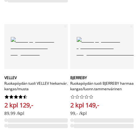
VELLEV
BJERREBY
Ruokapöydän tuoli VELLEV hiekanvär.
Ruokapöydän tuoli BJERREBY harmaa
kangas/musta
kangas/luonn.tammenvärinen




















2 kpl 129,-
2 kpl 149,-
89,99 /kpl
99,- /kpl