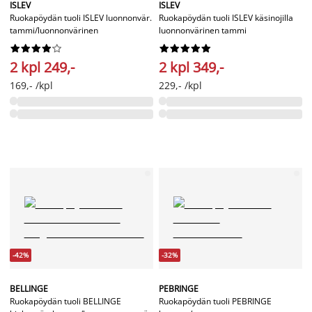
ISLEV
ISLEV
Ruokapöydän tuoli ISLEV luonnonvär.
Ruokapöydän tuoli ISLEV käsinojilla
tammi/luonnonvärinen
luonnonvärinen tammi




















2 kpl 249,-
2 kpl 349,-
169,- /kpl
229,- /kpl
-42%
-32%
BELLINGE
PEBRINGE
Ruokapöydän tuoli BELLINGE
Ruokapöydän tuoli PEBRINGE