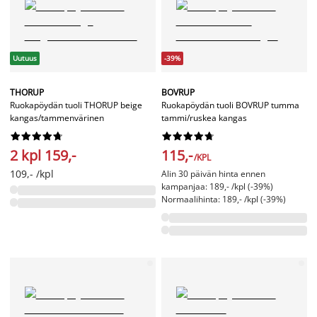
Uutuus
-39%
THORUP
BOVRUP
Ruokapöydän tuoli THORUP beige
Ruokapöydän tuoli BOVRUP tumma
kangas/tammenvärinen
tammi/ruskea kangas




















2 kpl 159,-
115,-
/KPL
109,- /kpl
Alin 30 päivän hinta ennen
kampanjaa: 189,- /kpl (-39%)
Normaalihinta: 189,- /kpl (-39%)