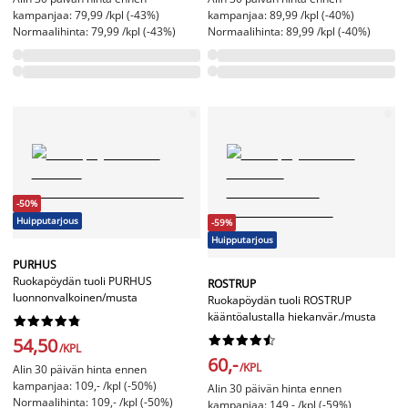
kampanjaa: 79,99 /kpl (-43%)
kampanjaa: 89,99 /kpl (-40%)
Normaalihinta: 79,99 /kpl (-43%)
Normaalihinta: 89,99 /kpl (-40%)
-50%
Huipputarjous
-59%
Huipputarjous
PURHUS
Ruokapöydän tuoli PURHUS
ROSTRUP
luonnonvalkoinen/musta
Ruokapöydän tuoli ROSTRUP
kääntöalustalla hiekanvär./musta




















54,50
/KPL
60,-
/KPL
Alin 30 päivän hinta ennen
kampanjaa: 109,- /kpl (-50%)
Alin 30 päivän hinta ennen
Normaalihinta: 109,- /kpl (-50%)
kampanjaa: 149,- /kpl (-59%)