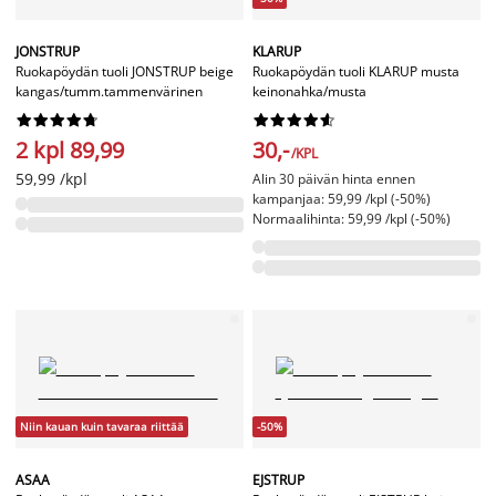
JONSTRUP
KLARUP
Ruokapöydän tuoli JONSTRUP beige
Ruokapöydän tuoli KLARUP musta
kangas/tumm.tammenvärinen
keinonahka/musta




















2 kpl 89,99
30,-
/KPL
59,99 /kpl
Alin 30 päivän hinta ennen
kampanjaa: 59,99 /kpl (-50%)
Normaalihinta: 59,99 /kpl (-50%)
Niin kauan kuin tavaraa riittää
-50%
ASAA
EJSTRUP