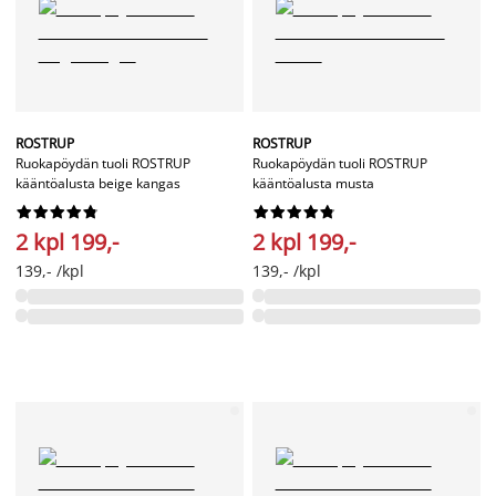
ROSTRUP
ROSTRUP
Ruokapöydän tuoli ROSTRUP
Ruokapöydän tuoli ROSTRUP
kääntöalusta beige kangas
kääntöalusta musta




















2 kpl 199,-
2 kpl 199,-
139,- /kpl
139,- /kpl