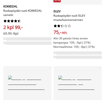
KOKKEDAL
Ruokapöydän tuoli KOKKEDAL
ISLEV
sametti
Ruokapöydän tuoli ISLEV
musta/luonnonvärinen




















2 kpl 99,-
75,-
/KPL
69,99 /kpl
Alin 30 päivän hinta ennen
kampanjaa: 109,- /kpl (-31%)
Normaalihinta: 109,- /kpl (-31%)