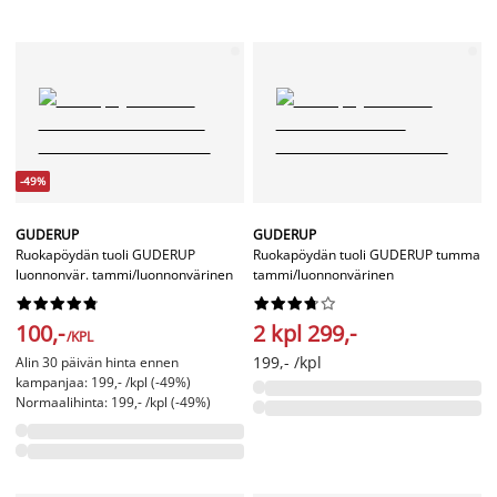
-49%
GUDERUP
GUDERUP
Ruokapöydän tuoli GUDERUP
Ruokapöydän tuoli GUDERUP tumma
luonnonvär. tammi/luonnonvärinen
tammi/luonnonvärinen




















100,-
2 kpl 299,-
/KPL
199,- /kpl
Alin 30 päivän hinta ennen
kampanjaa: 199,- /kpl (-49%)
Normaalihinta: 199,- /kpl (-49%)