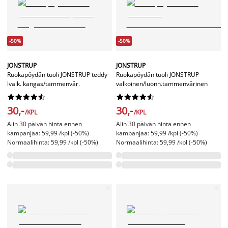
-50%
-50%
JONSTRUP
JONSTRUP
Ruokapöydän tuoli JONSTRUP teddy
Ruokapöydän tuoli JONSTRUP
lvalk. kangas/tammenvär.
valkoinen/luonn.tammenvärinen




















30,-
30,-
/KPL
/KPL
Alin 30 päivän hinta ennen
Alin 30 päivän hinta ennen
kampanjaa: 59,99 /kpl (-50%)
kampanjaa: 59,99 /kpl (-50%)
Normaalihinta: 59,99 /kpl (-50%)
Normaalihinta: 59,99 /kpl (-50%)