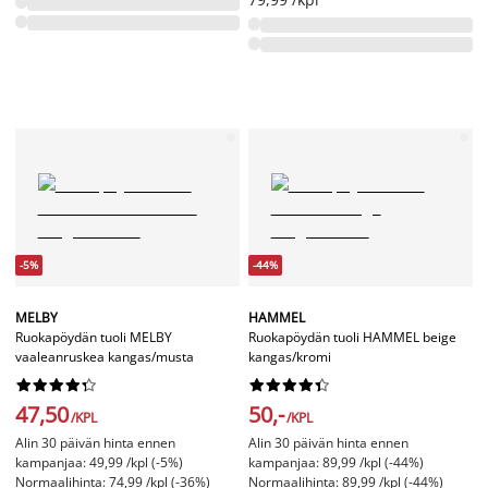
-5%
-44%
MELBY
HAMMEL
Ruokapöydän tuoli MELBY
Ruokapöydän tuoli HAMMEL beige
vaaleanruskea kangas/musta
kangas/kromi




















47,50
50,-
/KPL
/KPL
Alin 30 päivän hinta ennen
Alin 30 päivän hinta ennen
kampanjaa: 49,99 /kpl (-5%)
kampanjaa: 89,99 /kpl (-44%)
Normaalihinta: 74,99 /kpl (-36%)
Normaalihinta: 89,99 /kpl (-44%)