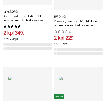
LYKSBORG
Ruokapöydän tuoli LYKSBORG
HVIDING
tumma tammi/t.hiekka kangas
Ruokapöydän tuoli HVIDING luonn.
tammenvärinen/beige kangas




















2 kpl 349,-
2 kpl 229,-
229,- /kpl
159,- /kpl
Uutuus