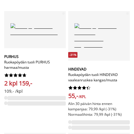
-31%
PURHUS
Ruokapöydän tuoli PURHUS
harmaa/musta
HINDEVAD
Ruokapöydän tuoli HINDEVAD










vaaleanruskea kangas/musta
2 kpl 159,-










109,- /kpl
55,-
/KPL
Alin 30 päivän hinta ennen
kampanjaa: 79,99 /kpl (-31%)
Normaalihinta: 79,99 /kpl (-31%)