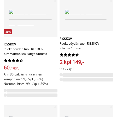
-39%
RISSKOV
Ruokapöydän tuoli RISSKOV
RISSKOV
v.harm./musta
Ruokapöydän tuoli RISSKOV
tummanruskea kangas/musta




















2 kpl 149,-
60,-
/KPL
99,- /kpl
Alin 30 päivän hinta ennen
kampanjaa: 99,- /kpl (-39%)
Normaalihinta: 99,- /kpl (-39%)