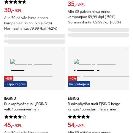










35,-
/KPL
30,-
/KPL
Alin 30 päivän hinta ennen
kampanjaa: 69,99 /kpl (-50%)
Alin 30 päivän hinta ennen
Normaalihinta: 69,99 /kpl (-50%)
kampanjaa: 79,99 /kpl (-62%)
Normaalihinta: 79,99 /kpl (-62%)
-43%
-40%
Huipputarjous
Huipputarjous
JEGIND
EJSING
Ruokapöydän tuoli JEGIND
Ruokapöydän tuoli EJSING beige
valk./luonnonvärinen
kangas/luonn.tammenvärinen




















45,-
54,-
/KPL
/KPL
Alin 30 päivän hinta ennen
Alin 30 päivän hinta ennen