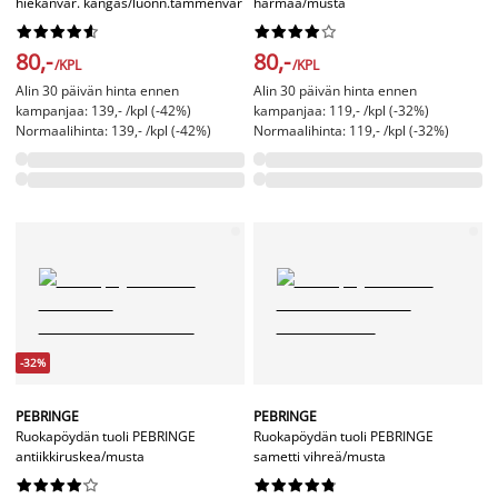
hiekanvär. kangas/luonn.tammenvär
harmaa/musta




















80,-
80,-
/KPL
/KPL
Alin 30 päivän hinta ennen
Alin 30 päivän hinta ennen
kampanjaa: 139,- /kpl (-42%)
kampanjaa: 119,- /kpl (-32%)
Normaalihinta: 139,- /kpl (-42%)
Normaalihinta: 119,- /kpl (-32%)
-32%
PEBRINGE
PEBRINGE
Ruokapöydän tuoli PEBRINGE
Ruokapöydän tuoli PEBRINGE
antiikkiruskea/musta
sametti vihreä/musta



















