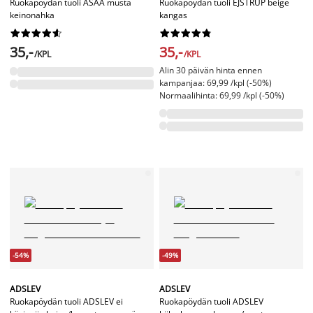
Ruokapöydän tuoli ASAA musta
Ruokapöydän tuoli EJSTRUP beige
keinonahka
kangas




















35,-
35,-
/KPL
/KPL
Alin 30 päivän hinta ennen
kampanjaa: 69,99 /kpl (-50%)
Normaalihinta: 69,99 /kpl (-50%)
-54%
-49%
ADSLEV
ADSLEV
Ruokapöydän tuoli ADSLEV ei
Ruokapöydän tuoli ADSLEV