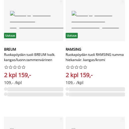
Uutuus
Uutuus
BREUM
RAMSING
Ruokapöydän tuoli BREUM lvalk.
Ruokapöydän tuoli RAMSING tumma
kangas/luonn.tammenvärinen
hiekanvär. kangas/kromi




















2 kpl 159,-
2 kpl 159,-
109,- /kpl
109,- /kpl