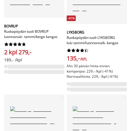
-41%
BOVRUP
Ruokapöydän tuoli BOVRUP
LYKSBORG
luonnonvär. tammi/beige kangas
Ruokapöydän tuoli LYKSBORG
lvär.tammi/luonnonvalk. kangas




















2 kpl 279,-
135,-
/KPL
189,- /kpl
Alin 30 päivän hinta ennen
kampanjaa: 229,- /kpl (-41%)
Normaalihinta: 229,- /kpl (-41%)