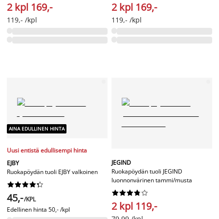
2 kpl 169,-
2 kpl 169,-
119,- /kpl
119,- /kpl
AINA EDULLINEN HINTA
Uusi entistä edullisempi hinta
JEGIND
EJBY
Ruokapöydän tuoli JEGIND
Ruokapöydän tuoli EJBY valkoinen
luonnonvärinen tammi/musta




















45,-
/KPL
2 kpl 119,-
Edellinen hinta
50,- /kpl
79,99 /kpl