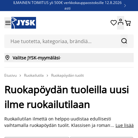
ILMAINEN TOIMITUS yli 500€ verkkokauppaostoksille 12.8.2026

asti
Parempiin uniin - Säästä jopa 60%





Sijauspatjoja - Säästä jopa 60%

Jenkkisänkyjä - Säästä jopa 60%



Valitse JYSK-myymäläsi

Etusivu
Ruokailutila
Ruokapöydän tuolit


Ruokapöydän tuoleilla uusi
ilme ruokailutilaan
Ruokailutilan ilmettä on helppo uudistaa edullisesti
vaihtamalla ruokapöydän tuolit. Klassisen ja romanttisen
...
Lue lisää
ilmeen voit luoda yhdistämällä esimerkiksi puunvärisen