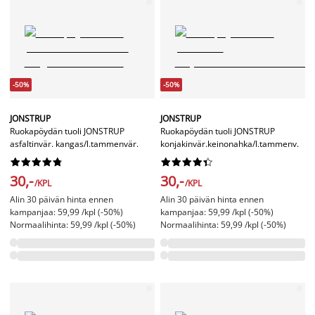
-50%
-50%
JONSTRUP
JONSTRUP
Ruokapöydän tuoli JONSTRUP
Ruokapöydän tuoli JONSTRUP
asfaltinvär. kangas/l.tammenvär.
konjakinvär.keinonahka/l.tammenv.




















30,-
30,-
/KPL
/KPL
Alin 30 päivän hinta ennen
Alin 30 päivän hinta ennen
kampanjaa: 59,99 /kpl (-50%)
kampanjaa: 59,99 /kpl (-50%)
Normaalihinta: 59,99 /kpl (-50%)
Normaalihinta: 59,99 /kpl (-50%)