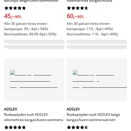
käsinojia beige/luonn.tammenvär.
hiilenharmaa kangas/musta




















45,-
60,-
/KPL
/KPL
Alin 30 päivän hinta ennen
Alin 30 päivän hinta ennen
kampanjaa: 99,- /kpl (-54%)
kampanjaa: 119,- /kpl (-49%)
Normaalihinta: 89,99 /kpl (-50%)
Normaalihinta: 119,- /kpl (-49%)
ADSLEV
ADSLEV
Ruokapöydän tuoli ADSLEV
Ruokapöydän tuoli ADSLEV beige
oliivinvihreä kangas/luonn.tammenv.
kangas/luonn.tammenvärinen



















