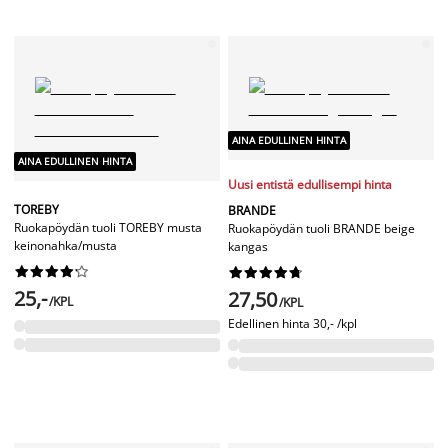
AINA EDULLINEN HINTA
AINA EDULLINEN HINTA
Uusi entistä edullisempi hinta
TOREBY
BRANDE
Ruokapöydän tuoli TOREBY musta
Ruokapöydän tuoli BRANDE beige
keinonahka/musta
kangas




















25,-
27,50
/KPL
/KPL
Edellinen hinta
30,- /kpl