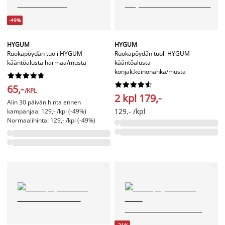
-49%
HYGUM
HYGUM
Ruokapöydän tuoli HYGUM
Ruokapöydän tuoli HYGUM
kääntöalusta harmaa/musta
kääntöalusta
konjak.keinonahka/musta




















65,-
/KPL
2 kpl 179,-
Alin 30 päivän hinta ennen
129,- /kpl
kampanjaa: 129,- /kpl (-49%)
Normaalihinta: 129,- /kpl (-49%)
-31%