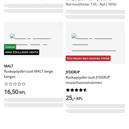
Normaalihinta: 139,- /kpl (-56%)
Uutuus
AINA EDULLINEN HINTA
Niin kauan kuin tavaraa riittää
MALT
Ruokapöydän tuoli MALT beige
JYDERUP
kangas
Ruokapöydän tuoli JYDERUP
musta/luonnonvärinen




















16,50
/KPL
25,-
/KPL