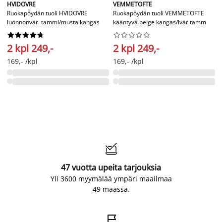
HVIDOVRE
VEMMETOFTE
Ruokapöydän tuoli HVIDOVRE
Ruokapöydän tuoli VEMMETOFTE
luonnonvär. tammi/musta kangas
kääntyvä beige kangas/lvär.tamm




















2 kpl 249,-
2 kpl 249,-
169,- /kpl
169,- /kpl

47 vuotta upeita tarjouksia
Yli 3600 myymälää ympäri maailmaa
49 maassa.
