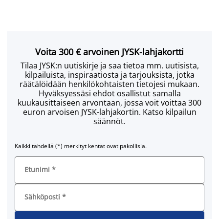
Voita 300 € arvoinen JYSK-lahjakortti
Tilaa JYSK:n uutiskirje ja saa tietoa mm. uutisista,
kilpailuista, inspiraatiosta ja tarjouksista, jotka
räätälöidään henkilökohtaisten tietojesi mukaan.
Hyväksyessäsi ehdot osallistut samalla
kuukausittaiseen arvontaan, jossa voit voittaa 300
euron arvoisen JYSK-lahjakortin. Katso kilpailun
säännöt.
Kaikki tähdellä (*) merkityt kentät ovat pakollisia.
Etunimi
*
Sähköposti
*