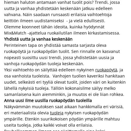
hieman haluton antamaan vanhat tuolit pois? Trendi, jossa
uutta ja vanhaa yhdistetään keskenään jatkuu edelleen
vahvana. Näin saadaan runsaasti erilaisia vaihtoehtoja
keittiön ilmeen uudistamiseksi - ja vielä edullisesti.
Olemme koonneet tähän ideoita, kuinka hyödynnät
Mix&Match -ajattelua ruokailutilan ilmeen kirkastamisessa.
Yhdistä uutta ja vanhaa keskenään
Perinteinen tapa on yhdistää samasta sarjasta oleva
ruokapöytä ja ruokapöydän tuolit. Sen rinnalle on kasvanut
nopeasti suosittu uusi trendi, jossa yhdistetään uusia ja
vanhoja ruokapöydän tuoleja keskenään.
Yksi vaihtoehto on säilyttää edelleen nykyinen
ruokapöytä
, ja
osa vanhoista tuoleista. Vanhojen tuolien kaveriksi hankitaan
uudet, selkeästi eri tyyliä olevat tuolit, joiden väri on kuitenkin
lähellä nykyisiä tuoleja. Tällöin kokonaisilme säilyy melko
samanlaisena kuin aiemminkin, ja muutos ei ole liian rohkea.
Anna uusi ilme uusilla ruokapöydän tuoleilla
Näkyvämmän muutoksen saat aikaan hankkimalla eri värisiä,
eri materiaalista olevia
tuoleja
nykyisen ruokapöydän
ympärille. Etenkin suurikokoisen pöydän ympärille mahtuu
useita tuoleja, jotka kaikki voivat olla erilaisia.