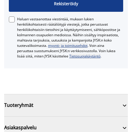
Rekisteröidy
Haluan vastaanottaa viestintää, mukaan lukien
henkilökohtaisesti räätälöityjä viestejä, jotka perustuvat
henkilökohtaisiin tietoihini ja käyttäytymiseeni, sähköpostitse ja
kolmannen osapuolen medioissa. Näihin sisältyy inspiraatiota,
mahtavia tarjouksia, uutuuksia ja kampanjoita JYSK:n koko
tuotevalikoimasta.
myynti- ja toimitusehdot
. Voin aina
peruuttaa suostumukseni JYSK:n verkkosivustolla. Voin lukea
lisää siitä, miten JYSK käsittelee
Tietosuojakäytäntö
.

Tuoteryhmät

Asiakaspalvelu