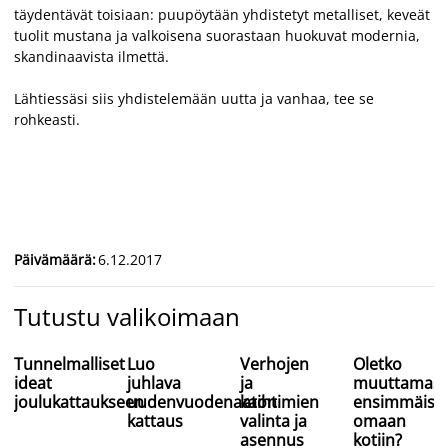
täydentävät toisiaan: puupöytään yhdistetyt metalliset, keveät
tuolit mustana ja valkoisena suorastaan huokuvat modernia,
skandinaavista ilmettä.
Lähtiessäsi siis yhdistelemään uutta ja vanhaa, tee se
rohkeasti.
Päivämäärä
:
6.12.2017
Tutustu valikoimaan
Tunnelmalliset
Luo
Verhojen
Oletko
ideat
juhlava
ja
muuttamas
joulukattaukseen
uudenvuodenaaton
kaihtimien
ensimmäise
kattaus
valinta ja
omaan
asennus
kotiin?