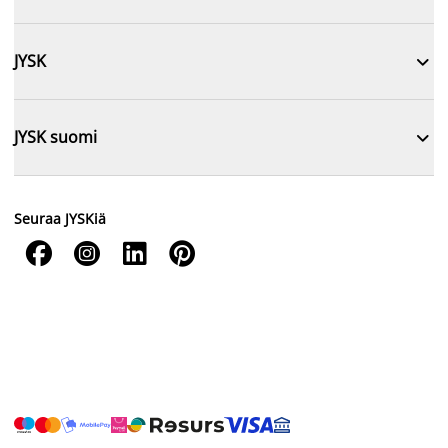

JYSK

JYSK suomi
Seuraa JYSKiä



