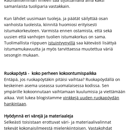
Rauhallisemman ilmeen saa sijoittamalla aina kaksi
samanlaista tuoliparia vastakkain.
Kun lähdet uusimaan tuoleja, ja päätät säilyttää osan
vanhoista tuoleista, kiinnitä huomiosi erityisesti
istumakorkeuteen. Varmista ennen ostamista, että sekä
uusien että vanhojen tuolien istumakorkus on sama.
Tuolimallista riippuen
istuintyynyillä
saa kätevästi lisättyä
istumamukavuutta ja myös tarvittaessa muutettua väriä
sesongin mukaan.
Ruokapöytä - koko perheen kokoontumispaikka
Entäpä, jos ruokapöytäkin pitäisi vaihtaa? Ruokapöydällä on
keskeinen asema useassa suomalaisessa kodissa. Sen
ympärille kokoonnutaan vaihtamaan kuulumisia ja viettämään
aikaa. Voit lukea blogistamme
vinkkejä uuden ruokapöydän
hankintaan
.
Hyödynnä eri värejä ja materiaaleja
Selkeästi toisistaan erottuvat väri- ja materiaalivalinnat
tekevät kokonaisilmeestä mielenkiintoisen. Vastakohdat