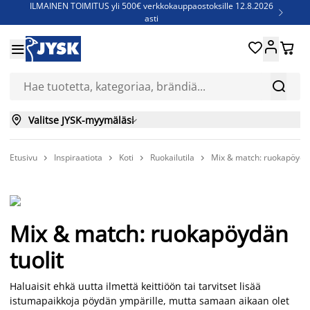
ILMAINEN TOIMITUS yli 500€ verkkokauppaostoksille 12.8.2026

asti
Parempiin uniin - Säästä jopa 60%





Sijauspatjoja - Säästä jopa 60%


Jenkkisänkyjä - Säästä jopa 60%


Valitse JYSK-myymäläsi

Etusivu
Inspiraatiota
Koti
Ruokailutila
Mix & match: ruokapöydän




Mix & match: ruokapöydän
tuolit
Haluaisit ehkä uutta ilmettä keittiöön tai tarvitset lisää
istumapaikkoja pöydän ympärille, mutta samaan aikaan olet