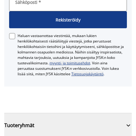
Sähköposti
*
Rekisteröidy
Haluan vastaanottaa viestintää, mukaan lukien
henkilökohtaisesti räätälöityjä viestejä, jotka perustuvat
henkilökohtaisiin tietoihini ja käyttäytymiseeni, sähköpostitse ja
kolmannen osapuolen medioissa. Näihin sisältyy inspiraatiota,
mahtavia tarjouksia, uutuuksia ja kampanjoita JYSK:n koko
tuotevalikoimasta.
myynti- ja toimitusehdot
. Voin aina
peruuttaa suostumukseni JYSK:n verkkosivustolla. Voin lukea
lisää siitä, miten JYSK käsittelee
Tietosuojakäytäntö
.

Tuoteryhmät