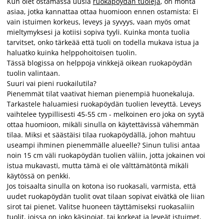
Kun olet ostamassa uusia
ruokapöydän tuoleja
, on monta
asiaa, jotka kannattaa ottaa huomioon ennen ostamista: Ei
vain istuimen korkeus, leveys ja syvyys, vaan myös omat
mieltymyksesi ja kotiisi sopiva tyyli. Kuinka monta tuolia
tarvitset, onko tärkeää että tuoli on todella mukava istua ja
haluatko kuinka helppohoitoisen tuolin.
Tässä blogissa on helppoja vinkkejä oikean ruokapöydän
tuolin valintaan.
Suuri vai pieni ruokailutila?
Pienemmät tilat vaativat hieman pienempiä huonekaluja.
Tarkastele haluamiesi ruokapöydän tuolien leveyttä. Leveys
vaihtelee tyypillisesti 45-55 cm - melkoinen ero joka on syytä
ottaa huomioon, mikäli sinulla on käytettävissä vähemmän
tilaa. Miksi et säästäisi tilaa ruokapöydällä, johon mahtuu
useampi ihminen pienemmälle alueelle? Sinun tulisi antaa
noin 15 cm väli ruokapöydän tuolien väliin, jotta jokainen voi
istua mukavasti, mutta tämä ei ole välttämätöntä mikäli
käytössä on penkki.
Jos toisaalta sinulla on kotona iso ruokasali, varmista, että
uudet ruokapöydän tuolit ovat tilaan sopivat eivätkä ole liian
sirot tai pienet. Valitse huoneen täyttämiseksi ruokasaliin
tuolit, joissa on joko käsinojat, tai korkeat ja leveät istuimet,