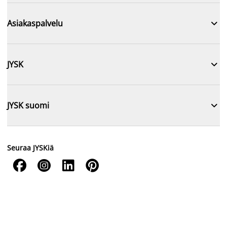

Asiakaspalvelu

JYSK

JYSK suomi
Seuraa JYSKiä



