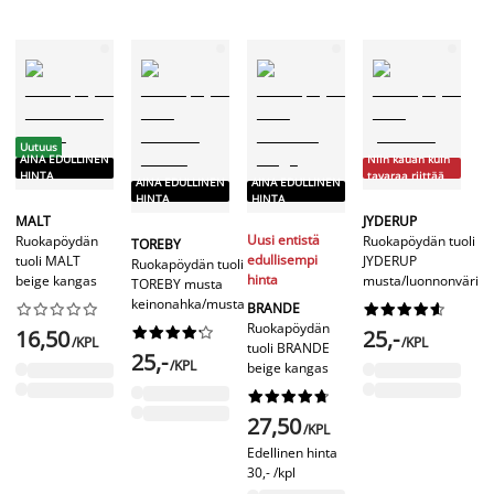
-
Uutuus
AINA EDULLINEN
Niin kauan kuin
H
HINTA
tavaraa riittää
AINA EDULLINEN
AINA EDULLINEN
HINTA
HINTA
K
MALT
JYDERUP
Ru
Uusi entistä
Ruokapöydän
Ruokapöydän tuoli
TOREBY
K
edullisempi
tuoli MALT
JYDERUP
Ruokapöydän tuoli
va
hinta
beige kangas
musta/luonnonvärin
TOREBY musta
t
keinonahka/musta
BRANDE




















Ruokapöydän










16,50
25,-
/KPL
/KPL
tuoli BRANDE
3
25,-
/KPL
beige kangas
Al










hi
27,50
ka
/KPL
79
Edellinen hinta
(-
30,- /kpl
No