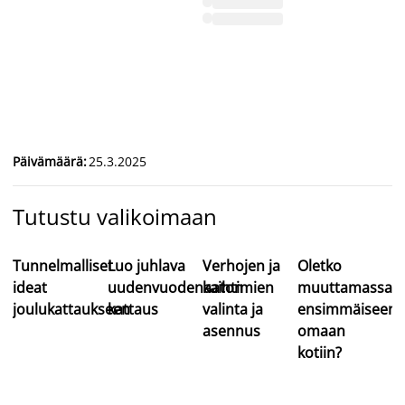
79
(-
Päivämäärä
:
25.3.2025
Tutustu valikoimaan
Tunnelmalliset
Luo juhlava
Verhojen ja
Oletko
ideat
uudenvuodenaaton
kaihtimien
muuttamassa
joulukattaukseen
kattaus
valinta ja
ensimmäiseen
asennus
omaan
kotiin?