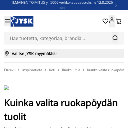
ILMAINEN TOIMITUS yli 500€ verkkokauppaostoksille 12.8.2026

asti
Parempiin uniin - Säästä jopa 60%





Sijauspatjoja - Säästä jopa 60%

Jenkkisänkyjä - Säästä jopa 60%



Valitse JYSK-myymäläsi

Etusivu
Inspiraatiota
Koti
Ruokailutila
Kuinka valita ruokapöydän




Kuinka valita ruokapöydän
tuolit