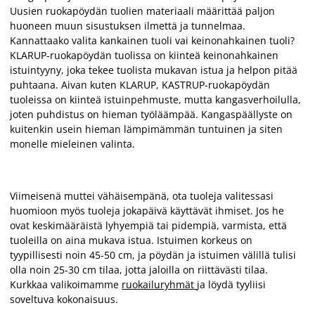
Uusien ruokapöydän tuolien materiaali määrittää paljon
huoneen muun sisustuksen ilmettä ja tunnelmaa.
Kannattaako valita kankainen tuoli vai keinonahkainen tuoli?
KLARUP-ruokapöydän tuolissa on kiinteä keinonahkainen
istuintyyny, joka tekee tuolista mukavan istua ja helpon pitää
puhtaana. Aivan kuten KLARUP, KASTRUP-ruokapöydän
tuoleissa on kiinteä istuinpehmuste, mutta kangasverhoilulla,
joten puhdistus on hieman työläämpää. Kangaspäällyste on
kuitenkin usein hieman lämpimämmän tuntuinen ja siten
monelle mieleinen valinta.
Viimeisenä muttei vähäisempänä, ota tuoleja valitessasi
huomioon myös tuoleja jokapäivä käyttävät ihmiset. Jos he
ovat keskimääräistä lyhyempiä tai pidempiä, varmista, että
tuoleilla on aina mukava istua. Istuimen korkeus on
tyypillisesti noin 45-50 cm, ja pöydän ja istuimen välillä tulisi
olla noin 25-30 cm tilaa, jotta jaloilla on riittävästi tilaa.
Kurkkaa valikoimamme
ruokailuryhmät
ja löydä tyyliisi
soveltuva kokonaisuus.