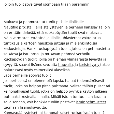
jolloin tuolit soveltuvat isompaan tilaan paremmin.
Mukavat ja pehmustetut tuolit pitkille illallisille
Nautitko pitkistä illallisista ystävien ja perheen kanssa? Tällöin
on erittäin tärkeää, että ruokapöydän tuolit ovat mukavat.
Näin varmistat, että sinä ja illallisjuhlavieraat voitte istua
tuntikausia kertoen hauskoja juttuja ja mielenkiintoisia
keskusteluja. Hanki ruokapöydän tuolit, joissa on pehmustettu
selkäosa ja istuinosa, ja mukavan pehmeä verhoilu.
Ruokapöydän tuolit, joilla on hieman ylimääräistä leveyttä ja
syvyyttä, saavat lisämukavuutta
huovalla
, ja
koristetyyny
tukee
halutessasi myös esimerkiksi alaselkää.
Lapsiperheille sopivat tuolit
Jos perheessä on pienempiä lapsia, haluat todennäköisesti
tuolit, jotka on helppo pitää puhtaana. Valitse tällöin puiset tai
keinonahkaiset tuolit, jotka on helppo pyyhkiä käytön jälkeen
puhtaaksi kostealla liinalla. Mikäli istuin tuntuu liian kovalta
sellaisenaan, voit hankkia tuoliin pestävät
istuinpehmusteet
tuomaan lisämukavuutta.
Kangaspäällysteiset tai keinonahkaiset ruokapöydän tuolit?