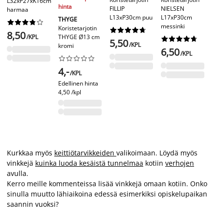
L32xP27xK16cm
hi
hinta
FILLIP
NIELSEN
harmaa
L13xP30cm puu
L17xP30cm
G
THYGE










messinki
Ko
Koristetarjotin










8,50
G
/KPL
THYGE Ø13 cm










5,50
pu
/KPL
kromi
6,50
/KPL










7
4,-
/KPL
Ed
Edellinen hinta
9,-
4,50 /kpl
Kurkkaa myös
keittiötarvikkeiden
valikoimaan. Löydä myös
vinkkejä
kuinka luoda kesäistä tunnelmaa
kotiin
verhojen
avulla.
Kerro meille kommenteissa lisää vinkkejä omaan kotiin. Onko
sinulla muutto lähiaikoina edessä esimerkiksi opiskelupaikan
saannin vuoksi?