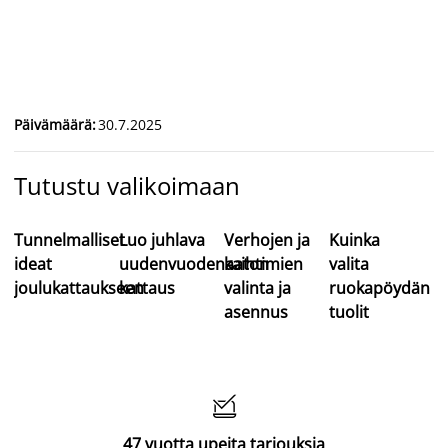
Päivämäärä
:
30.7.2025
Tutustu valikoimaan
Tunnelmalliset
Luo juhlava
Verhojen ja
Kuinka
ideat
uudenvuodenaaton
kaihtimien
valita
joulukattaukseen
kattaus
valinta ja
ruokapöydän
asennus
tuolit

47 vuotta upeita tarjouksia