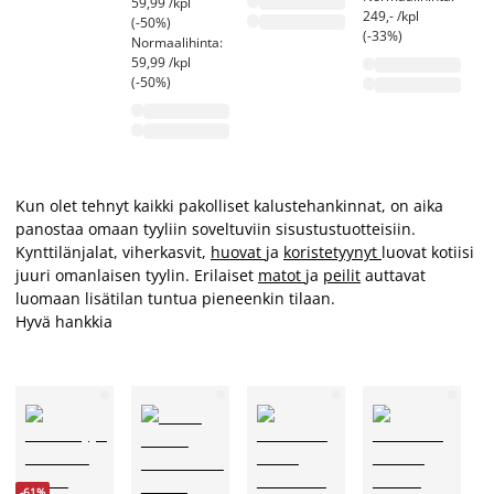
59,99 /kpl
13
249,- /kpl
(-50%)
(-
(-33%)
Normaalihinta:
59,99 /kpl
(-50%)
Kun olet tehnyt kaikki pakolliset kalustehankinnat, on aika
panostaa omaan tyyliin soveltuviin sisustustuotteisiin.
Kynttilänjalat, viherkasvit,
huovat
ja
koristetyynyt
luovat kotiisi
juuri omanlaisen tyylin. Erilaiset
matot
ja
peilit
auttavat
luomaan lisätilan tuntua pieneenkin tilaan.
Hyvä hankkia
-61%