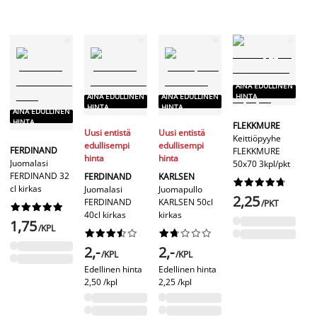
AINA EDULLINEN
AINA EDULLINEN
AINA EDULLINEN
HINTA
HINTA
HINTA
A
AINA EDULLINEN
H
HINTA
FLEKKMURE
Uusi entistä
Uusi entistä
Keittiöpyyhe
edullisempi
edullisempi
EM
FERDINAND
FLEKKMURE
hinta
hinta
Mu
Juomalasi
50x70 3kpl/pkt
Ø8
FERDINAND 32
FERDINAND
KARLSEN










ku
cl kirkas
Juomalasi
Juomapullo
2,25
FERDINAND
KARLSEN 50cl
/PKT










40cl kirkas
kirkas
2
1,75
/KPL




















2,-
2,-
/KPL
/KPL
Edellinen hinta
Edellinen hinta
2,50 /kpl
2,25 /kpl