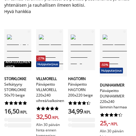
yhtenäisen ja rauhallisen ilmeen kotiisi.
Hyvä hankkia
-27%
A
AINA EDULLINEN
Huipputarjous
-50%
H
HINTA
Huipputarjous
S
STORKLOKKE
VILLMORELL
HAGTORN
Pä
Selkätyyny
Päiväpeitto
Päiväpeitto
DUNHAMMER
S
STORKLOKKE
VILLMORELL
HAGTORN
Päiväpeitto
22
50x70 beige
220x240
200x220 beige
DUNHAMMER
vihreä/valkoinen
220x240




















lämmin harmaa










1
16,50
34,99
/KPL
/KPL










32,50
/KPL
25,-
/KPL
Alin 30 päivän
hinta ennen
Alin 30 päivän
kampanjaa: