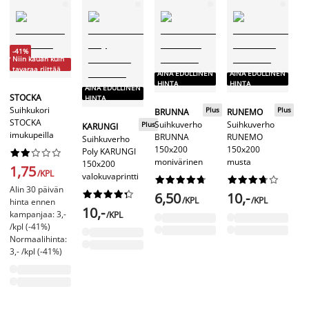
-41%
Niin kauan kuin
tavaraa riittää
A
AINA EDULLINEN
AINA EDULLINEN
H
HINTA
HINTA
AINA EDULLINEN
STOCKA
HINTA
Suihkukori
VA
Plus
Plus
BRUNNA
RUNEMO
STOCKA
Su
Suihkuverho
Suihkuverho
Plus
KARUNGI
imukupeilla
VA
BRUNNA
RUNEMO
Suihkuverho
kp
150x200
150x200
Poly KARUNGI










monivärinen
musta
150x200
1,75
/KPL
valokuvaprintti




















1
Alin 30 päivän










6,50
10,-
/KPL
/KPL
hinta ennen
10,-
kampanjaa: 3,-
/KPL
/kpl (-41%)
Normaalihinta:
3,- /kpl (-41%)