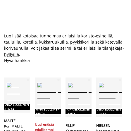
Luo lisää kotoisaa
tunnelmaa
erilaisilla koriste-esineillä,
tauluilla, koreilla, kukkaruukuilla, pyykkikorilla sekä kätevällä
korivaunulla
. Voit jakaa tilaa
sermillä
tai erilaisilla tilanjakaja-
hyllyillä
.
Hyvä hankkia
AINA EDULLINEN
A
HINTA
AINA EDULLINEN
AINA EDULLINEN
AINA EDULLINEN
H
HINTA
HINTA
HINTA
MALTE
Uu
Uusi entistä
FILLIP
NIELSEN
Kori MALTE
ed
edullisempi
Koristetarjotin
Koristetarjotin