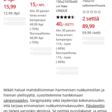
150x210
150x210/50x60
15,-
/KPL
15,99
valkoinen/musta
cm Høie
UNIQUE
Alin 30 päivän










12,99 /kpl
hinta ennen










2 settiä
kampanjaa:
40,-
49,99 /kpl
/SETTI
89,99
(-70%)
Alin 30 päivän
59,99 /setti
Normaalihinta:
hinta ennen
49,99 /kpl
kampanjaa:
(-70%)
119,- /setti
(-66%)
Normaalihinta:
119,- /setti
(-66%)
Mikäli haluat mahdollisimman harmonisen nukkumistilan ja
hieman ylellisyyttä, suosittelemme hankkimaan
sängynpäädyn
. Sängynpääty sekä täydentää kokonaisuuden,
että tarjoaa erinomaisen nukkumismukavuuden.
Päiväpeitto
on tärkeä varsinkin yksiössä. Se peittää pussilakanat, ja antaa