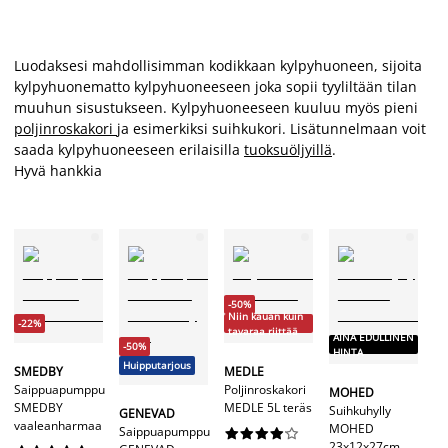
Luodaksesi mahdollisimman kodikkaan kylpyhuoneen, sijoita
kylpyhuonematto kylpyhuoneeseen joka sopii tyyliltään tilan
muuhun sisustukseen. Kylpyhuoneeseen kuuluu myös pieni
poljinroskakori
ja esimerkiksi suihkukori. Lisätunnelmaan voit
saada kylpyhuoneeseen erilaisilla
tuoksuöljyillä
.
Hyvä hankkia
-50%
Niin kauan kuin
-22%
tavaraa riittää
Ni
AINA EDULLINEN
-50%
ta
HINTA
Huipputarjous
SMEDBY
MEDLE
Saippuapumppu
Poljinroskakori
S
MOHED
SMEDBY
MEDLE 5L teräs
Ha
Suihkuhylly
GENEVAD
vaaleanharmaa
ST
MOHED
Saippuapumppu










23x12x27cm