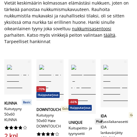
Vietät keskimäärin kolmasosan elämästäsi nukkuen, joten on
tärkeää panostaa nukkumismukavuuteen. Rauhoita
nukkumistila mukavaksi ja rauhalliseksi tilaksi, oli se sitten
yksiössä oma nurkka tai erillinen huone. Hanki sinulle
oikeanlainen tyyny joka soveltuu
nukkumisasentoosi
parhaiten. Katso myös vinkkejä peiton valintaan
täältä
.
Tarpeelliset hankinnat
-70%
Huipputarjous
-66%
Basic
KUNNA
Huipputarjous
Kuitutyyny
Gold
DOWNTOUCH
50x60
Kuitutyyny
Gold
IDA
KUNNA
50x60 Høie
Pussilakanasetti
Plus
UNIQUE
DOWNTOUCH
IDA










Kuitupeitto- ja
lankavärjätty
tyynysetti










2 kpl