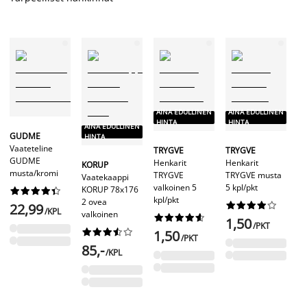
A
AINA EDULLINEN
AINA EDULLINEN
H
HINTA
HINTA
AINA EDULLINEN
GUDME
HINTA
Uu
Vaateteline
TRYGVE
TRYGVE
ed
GUDME
Henkarit
Henkarit
KORUP
hi
musta/kromi
TRYGVE
TRYGVE musta
Vaatekaappi
valkoinen 5
5 kpl/pkt
S
KORUP 78x176










kpl/pkt
He
2 ovea










22,99
/KPL
S
valkoinen










1,50
mu
/PKT










1,50
kp
/PKT
85,-
/KPL
1
Ed
2,