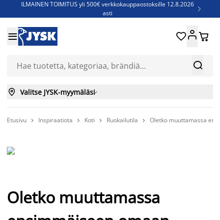
ILMAINEN TOIMITUS yli 500€ verkkokauppaostoksille 12.8.2026

asti
Parempiin uniin - Säästä jopa 60%





Sijauspatjoja - Säästä jopa 60%

Jenkkisänkyjä - Säästä jopa 60%



Valitse JYSK-myymäläsi

Etusivu
Inspiraatiota
Koti
Ruokailutila
Oletko muuttamassa ens




Oletko muuttamassa