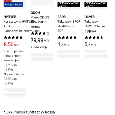
A
AINA EDULLINEN
AINA EDULLINEN
Huipputarjous
H
HINTA
HINTA
ODON
Uu
HVITVEIS
BROR
OLIVER
Matto ODON
ed
Koristetyyny HVITVEIS
Tekokasvi BROR
Tekokasvi
135x190cm
hi
45x45
Ø7xK9cm laj.
OLIVER P62cm
kerma
luonnonvalkoinen/musta
SDP
riippuva
B










Te






























79,99
B
/KPL
8,50
1,-
5,-
Ø
/KPL
/KPL
/KPL
+ lisää kokoja
la
Alin 30 päivän
hinta ennen
kampanjaa:
4
21,99 /kpl
Ed
(-61%)
4,
Normaalihinta:
21,99 /kpl
(-61%)
Nukkumisen tuotteet yksiössä