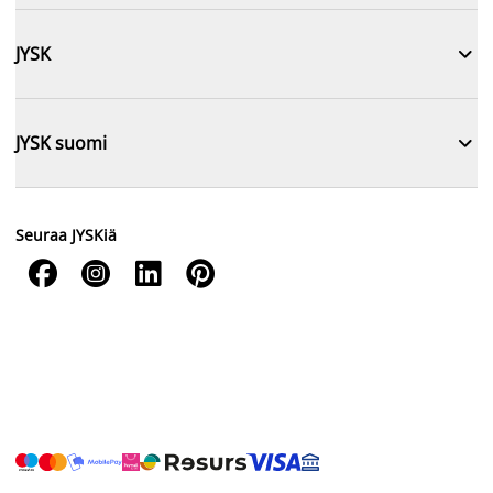

JYSK

JYSK suomi
Seuraa JYSKiä



