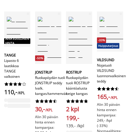
AINA EDULLINEN
-
-33%
HINTA
H
Huipputarjous
TANGE
-50%
L
VILDSUND
Lipasto 6
So
Nojatuoli
laatikkoa
L
VILDSUND
TANGE
JONSTRUP
ROSTRUP
be
luonnonvalkoinen
valkoinen
Ruokapöydän tuoli
Ruokapöydän
ku
teddy
JONSTRUP teddy
tuoli ROSTRUP










lvalk.
kääntöalusta










110,-
/KPL
kangas/tammenvär.
beige kangas
1
165,-
/KPL




















Al
Alin 30 päivän
30,-
2 kpl
hi
hinta ennen
/KPL
ka
kampanjaa:
199,-
Alin 30 päivän
13
249,- /kpl
hinta ennen
(-
139,- /kpl
(-33%)
kampanjaa:
No
Normaalihinta: