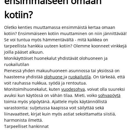
ensimmäiseen omaan
kotiin?
Oletko kenties muuttamassa ensimmäistä kertaa omaan
kotiin? Ensimmäiseen kotiin muuttaminen on niin jännittävää!
Se voi tuntua myös hämmentävältä - mitä kaikkea on
tarpeellista hankkia uuteen kotiin? Olemme koonneet vinkkejä
joilla pääset alkuun.
Monikäyttöiset huonekalut yhdistävät olohuoneen ja
ruokailutilan
Pienessä yhden makuuhuoneen asunnossa tai yksiössä on
haasteena yhdistää
olohuone
ja
ruokailutila
. On tärkeää, että
voit rauhassa nukkua, syödä ja rentoutua.
Monitoimihuonekalut, kuten
vuodesohva
, voivat olla suureksi
avuksi kun käytössä on vähän tilaa. Mieti, voiko
sohvapöytä
toimia myös yöpöytänä. Ajattele myös käytännöllistä
varastointia: suljetussa kaapissa voit säilyttää sekä
liinavaatteet, kirjat kuin myös astiat sekoittamatta siistiä,
harmonista ilmettä.
Tarpeelliset hankinnat