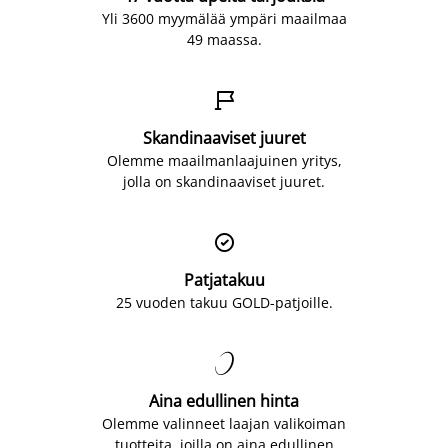
Yli 3600 myymälää ympäri maailmaa
49 maassa.

Skandinaaviset juuret
Olemme maailmanlaajuinen yritys,
jolla on skandinaaviset juuret.

Patjatakuu
25 vuoden takuu GOLD-patjoille.

Aina edullinen hinta
Olemme valinneet laajan valikoiman
tuotteita, joilla on aina edullinen