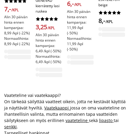
GENEVAD










6,-
/KPL
beige
kierrätetty lasi
7,-
2
/KPL
ruskea
Alin 30 päivän










Alin 30 päivän
hinta ennen










8,-
/KPL
hinta ennen
kampanjaa:
3,25
kampanjaa:
11,99 /kpl
/KPL
8,99 /kpl (-22%)
(-50%)
Alin 30 päivän
Normaalihinta:
Normaalihinta:
hinta ennen
8,99 /kpl (-22%)
11,99 /kpl
kampanjaa:
(-50%)
6,49 /kpl (-50%)
Normaalihinta:
6,49 /kpl (-50%)
Vaateteline vai vaatekaappi?
On tärkeää säilyttää vaatteet oikein, jotta ne kestävät käyttöä
ja näyttävät hyviltä.
Vaatekaappi
jossa on oma vaateteline on
ihanteellisin valinta, mutta erinomainen tapa vaatteiden
säilytykseen on myös erillinen
vaateteline
sekä
lipasto
tai
senkki
.
Tarpeelliset hankinnat