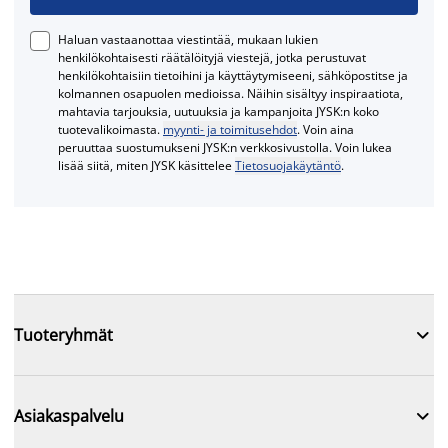
Haluan vastaanottaa viestintää, mukaan lukien
henkilökohtaisesti räätälöityjä viestejä, jotka perustuvat
henkilökohtaisiin tietoihini ja käyttäytymiseeni, sähköpostitse ja
kolmannen osapuolen medioissa. Näihin sisältyy inspiraatiota,
mahtavia tarjouksia, uutuuksia ja kampanjoita JYSK:n koko
tuotevalikoimasta.
myynti- ja toimitusehdot
. Voin aina
peruuttaa suostumukseni JYSK:n verkkosivustolla. Voin lukea
lisää siitä, miten JYSK käsittelee
Tietosuojakäytäntö
.

Tuoteryhmät

Asiakaspalvelu