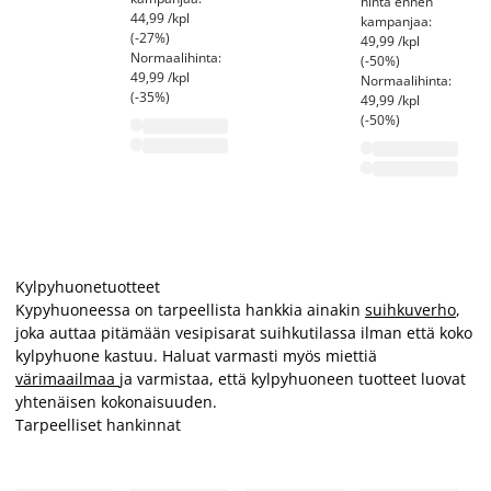
hinta ennen
44,99 /kpl
kampanjaa:
(-27%)
49,99 /kpl
Normaalihinta:
(-50%)
49,99 /kpl
Normaalihinta:
(-35%)
49,99 /kpl
(-50%)
Kylpyhuonetuotteet
Kypyhuoneessa on tarpeellista hankkia ainakin
suihkuverho
,
joka auttaa pitämään vesipisarat suihkutilassa ilman että koko
kylpyhuone kastuu. Haluat varmasti myös miettiä
värimaailmaa
ja varmistaa, että kylpyhuoneen tuotteet luovat
yhtenäisen kokonaisuuden.
Tarpeelliset hankinnat