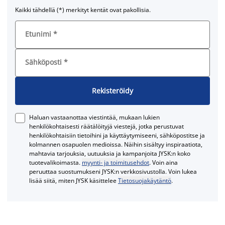
Kaikki tähdellä (*) merkityt kentät ovat pakollisia.
Etunimi
*
Sähköposti
*
Rekisteröidy
Haluan vastaanottaa viestintää, mukaan lukien
henkilökohtaisesti räätälöityjä viestejä, jotka perustuvat
henkilökohtaisiin tietoihini ja käyttäytymiseeni, sähköpostitse ja
kolmannen osapuolen medioissa. Näihin sisältyy inspiraatiota,
mahtavia tarjouksia, uutuuksia ja kampanjoita JYSK:n koko
tuotevalikoimasta.
myynti- ja toimitusehdot
. Voin aina
peruuttaa suostumukseni JYSK:n verkkosivustolla. Voin lukea
lisää siitä, miten JYSK käsittelee
Tietosuojakäytäntö
.