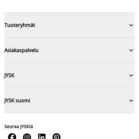

Tuoteryhmät

Asiakaspalvelu

JYSK

JYSK suomi
Seuraa JYSKiä



