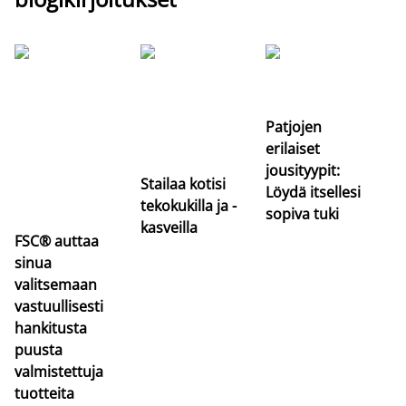
Si
uu
va
Patjojen
erilaiset
jousityypit:
Stailaa kotisi
Löydä itsellesi
tekokukilla ja -
sopiva tuki
kasveilla
FSC® auttaa
sinua
valitsemaan
vastuullisesti
hankitusta
puusta
valmistettuja
tuotteita