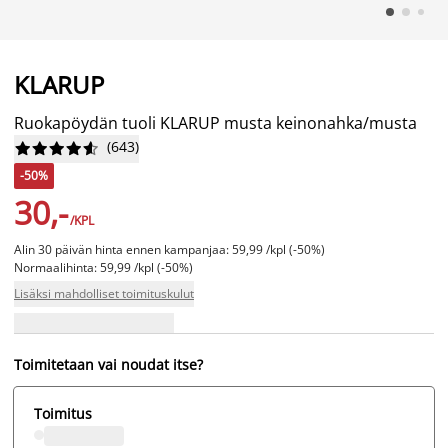
KLARUP
Ruokapöydän tuoli KLARUP musta keinonahka/musta
(
643
)










-50%
30,-
/KPL
Alin 30 päivän hinta ennen kampanjaa: 59,99 /kpl (-50%)
Normaalihinta: 59,99 /kpl (-50%)
Lisäksi mahdolliset toimituskulut
Toimitetaan vai noudat itse?
Toimitus