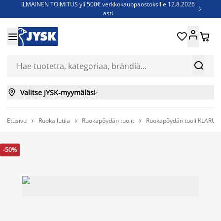
ILMAINEN TOIMITUS yli 500€ verkkokauppaostoksille 12.8.2026

asti
Parempiin uniin - Säästä jopa 60%





Sijauspatjoja - Säästä jopa 60%

Jenkkisänkyjä - Säästä jopa 60%



Valitse JYSK-myymäläsi

Etusivu
Ruokailutila
Ruokapöydän tuolit
Ruokapöydän tuoli KLARUP



-50%