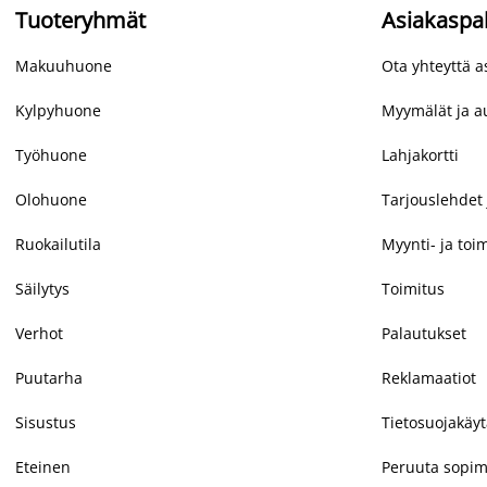
Tuoteryhmät
Asiakaspa
Makuuhuone
Ota yhteyttä 
Kylpyhuone
Myymälät ja au
Työhuone
Lahjakortti
Olohuone
Tarjouslehdet 
Ruokailutila
Myynti- ja toi
Säilytys
Toimitus
Verhot
Palautukset
Puutarha
Reklamaatiot
Sisustus
Tietosuojakäy
Eteinen
Peruuta sopim