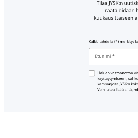
Tilaa JYSK:n uutisk
räätälöidään h
kuukausittaiseen ar
Kaikki tähdellä (*) merkityt k
Etunimi
*
Haluan vastaanottaa vies
käyttäytymiseeni, sähkö
kampanjoita JYSK:n kok
Voin lukea lisää siitä, m