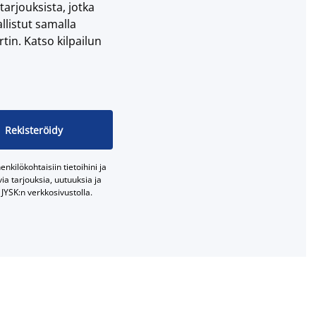
 tarjouksista, jotka
llistut samalla
tin. Katso kilpailun
Rekisteröidy
nkilökohtaisiin tietoihini ja
a tarjouksia, uutuuksia ja
JYSK:n verkkosivustolla.