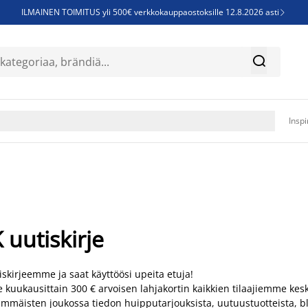
ILMAINEN TOIMITUS yli 500€ verkkokauppaostoksille 12.8.2026 asti

Parempiin uniin - Säästä jopa 60%


Sijauspatjoja - Säästä jopa 60%

Jenkkisänkyjä - Säästä jopa 60%

Inspi
 uutiskirje
iskirjeemme ja saat käyttöösi upeita etuja!
kuukausittain 300 € arvoisen lahjakortin kaikkien tilaajiemme kes
immäisten joukossa tiedon huipputarjouksista, uutuustuotteista, blo