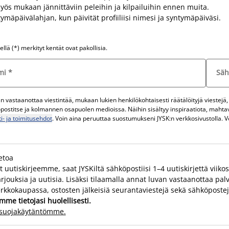
yös mukaan jännittäviin peleihin ja kilpailuihin ennen muita.
ymäpäivälahjan, kun päivität profiiliisi nimesi ja syntymäpäiväsi.
ellä (*) merkityt kentät ovat pakollisia.
mi
*
Säh
 vastaanottaa viestintää, mukaan lukien henkilökohtaisesti räätälöityjä viestejä, j
postitse ja kolmannen osapuolen medioissa. Näihin sisältyy inspiraatiota, mahtav
i- ja toimitusehdot
. Voin aina peruuttaa suostumukseni JYSK:n verkkosivustolla. Vo
ietoa
t uutiskirjeemme, saat JYSKiltä sähköpostiisi 1–4 uutiskirjettä viiko
jouksia ja uutisia. Lisäksi tilaamalla annat luvan vastaanottaa pal
erkkokaupassa, ostosten jälkeisiä seurantaviestejä sekä sähköposteja 
mme tietojasi huolellisesti.
osuojakäytäntömme.