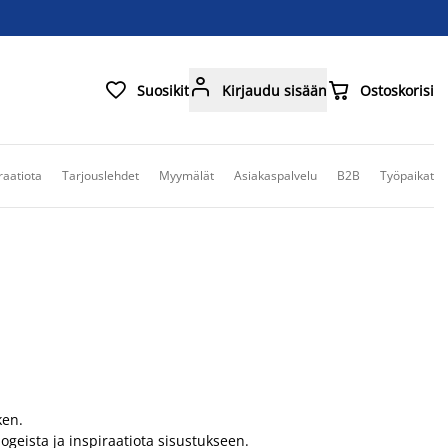



Suosikit
Kirjaudu sisään
Ostoskorisi
raatiota
Tarjouslehdet
Myymälät
Asiakaspalvelu
B2B
Työpaikat
ken.
geista ja inspiraatiota sisustukseen.