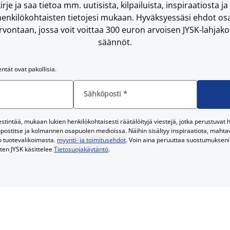
irje ja saa tietoa mm. uutisista, kilpailuista, inspiraatiosta ja
enkilökohtaisten tietojesi mukaan. Hyväksyessäsi ehdot osa
vontaan, jossa voit voittaa 300 euron arvoisen JYSK-lahjakor
säännöt.
entät ovat pakollisia.
Sähköposti
*
tintää, mukaan lukien henkilökohtaisesti räätälöityjä viestejä, jotka perustuvat he
postitse ja kolmannen osapuolen medioissa. Näihin sisältyy inspiraatiota, mahtavi
o tuotevalikoimasta.
myynti- ja toimitusehdot
. Voin aina peruuttaa suostumukseni 
iten JYSK käsittelee
Tietosuojakäytäntö
.