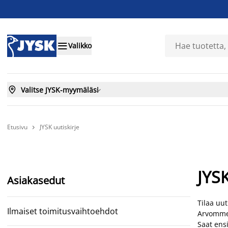

Valikko

Valitse JYSK-myymäläsi

Etusivu
JYSK uutiskirje

JYSK
Asiakasedut
Tilaa uut
Ilmaiset toimitusvaihtoehdot
Arvomme 
Saat ens