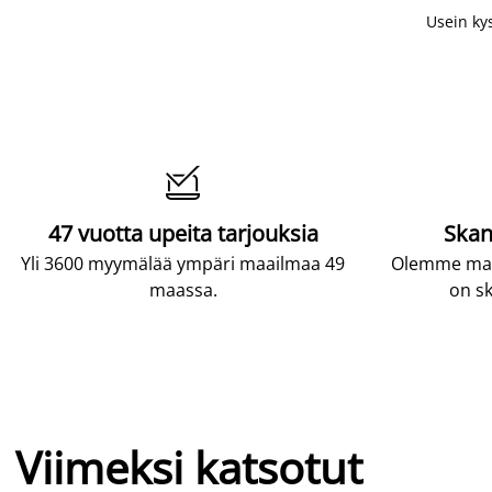
Usein ky

47 vuotta upeita tarjouksia
Skan
Yli 3600 myymälää ympäri maailmaa 49
Olemme maai
maassa.
on sk
Viimeksi katsotut