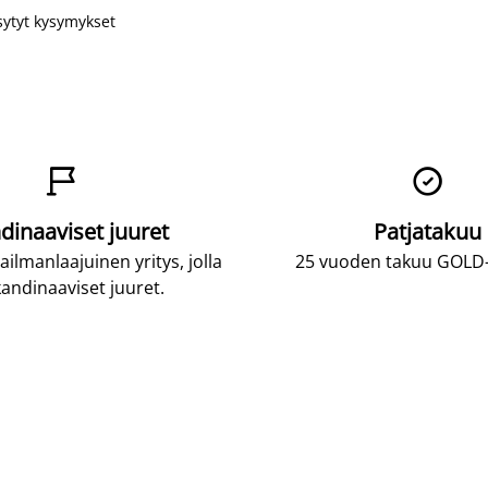
sytyt kysymykset


dinaaviset juuret
Patjatakuu
lmanlaajuinen yritys, jolla
25 vuoden takuu GOLD-p
andinaaviset juuret.