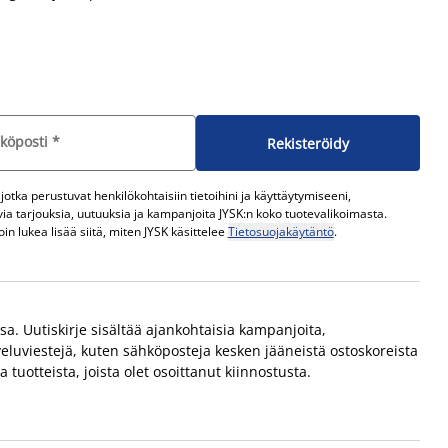
köposti
*
Rekisteröidy
otka perustuvat henkilökohtaisiin tietoihini ja käyttäytymiseeni,
ia tarjouksia, uutuuksia ja kampanjoita JYSK:n koko tuotevalikoimasta.
in lukea lisää siitä, miten JYSK käsittelee
Tietosuojakäytäntö
.
ssa. Uutiskirje sisältää ajankohtaisia kampanjoita,
veluviestejä, kuten sähköposteja kesken jääneistä ostoskoreista
tuotteista, joista olet osoittanut kiinnostusta.