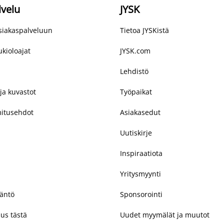
lvelu
JYSK
asiakaspalveluun
Tietoa JYSKistä
kioloajat
JYSK.com
Lehdistö
ja kuvastot
Työpaikat
mitusehdot
Asiakasedut
Uutiskirje
Inspiraatiota
Yritysmyynti
täntö
Sponsorointi
us tästä
Uudet myymälät ja muutot