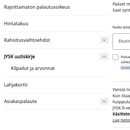
Pääset m
Rajoittamaton palautusoikeus
Saat synt
Hintatakuu
Kaikki tähd
Rahoitusvaihtoehdot

Etuni
JYSK uutiskirje
Haluan

sähkö
myynt
Kilpailut ja arvonnat
Lahjakortti
Yleistä t
Kun tilaa
Asiakaspalaute
huipputar

JYSK.fi-v
Käsittele
Lue tiet