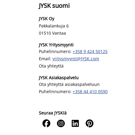
JYSK suomi
JYSK Oy
Pakkalankuja 6
01510 Vantaa
JYSK Yritysmyynti
Puhelinnumero:
+358 9 424 50125
Email:
yritysmyynti@JYSK.com
Ota yhteyttä
JYSK Asiakaspalvelu
Ota yhteyttä asiakaspalveluun
Puhelinnumero:
+358 44 410 0590
Seuraa JYSKiä



