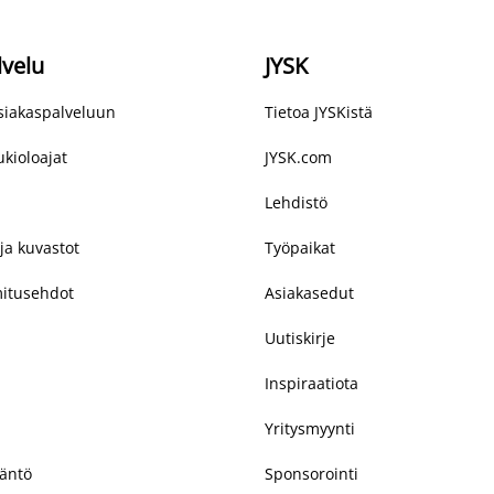
lvelu
JYSK
asiakaspalveluun
Tietoa JYSKistä
kioloajat
JYSK.com
Lehdistö
ja kuvastot
Työpaikat
mitusehdot
Asiakasedut
Uutiskirje
Inspiraatiota
Yritysmyynti
täntö
Sponsorointi