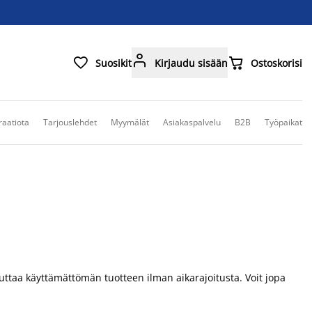



Suosikit
Kirjaudu sisään
Ostoskorisi
raatiota
Tarjouslehdet
Myymälät
Asiakaspalvelu
B2B
Työpaikat
uttaa käyttämättömän tuotteen ilman aikarajoitusta. Voit jopa