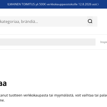
ILMAINEN TOIMITUS yli 500€ verkkokauppaostoksille 12.8.2026 asti

Parempiin uniin - Säästä jopa 60%


Sijauspatjoja - Säästä jopa 60%

Jenkkisänkyjä - Säästä jopa 60%

Inspi
aa
tanut tuotteen verkkokaupasta tai myymälästä, voit vaihtaa tai pala
me.