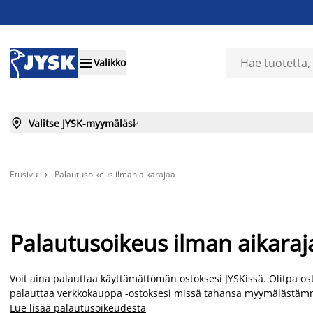

Valikko

Valitse JYSK-myymäläsi

Etusivu
Palautusoikeus ilman aikarajaa

Palautusoikeus ilman aikaraj
Voit aina palauttaa käyttämättömän ostoksesi JYSKissä. Olitpa os
palauttaa verkkokauppa -ostoksesi missä tahansa myymälästäm
Lue lisää palautusoikeudesta