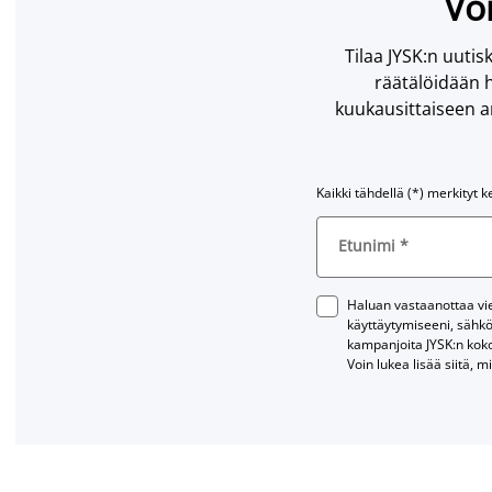
Voi
Tilaa JYSK:n uutisk
räätälöidään h
kuukausittaiseen ar
Kaikki tähdellä (*) merkityt k
Etunimi
*
Haluan vastaanottaa vies
käyttäytymiseeni, sähkö
kampanjoita JYSK:n kok
Voin lukea lisää siitä, m