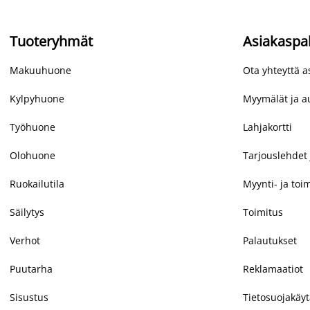
Tuoteryhmät
Asiakaspa
Makuuhuone
Ota yhteyttä 
Kylpyhuone
Myymälät ja au
Työhuone
Lahjakortti
Olohuone
Tarjouslehdet 
Ruokailutila
Myynti- ja toi
Säilytys
Toimitus
Verhot
Palautukset
Puutarha
Reklamaatiot
Sisustus
Tietosuojakäy