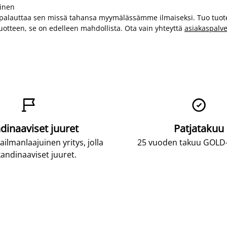
minen
ai palauttaa sen missä tahansa myymälässämme ilmaiseksi. Tuo tuot
 tuotteen, se on edelleen mahdollista. Ota vain yhteyttä
asiakaspal


dinaaviset juuret
Patjatakuu
lmanlaajuinen yritys, jolla
25 vuoden takuu GOLD-p
andinaaviset juuret.