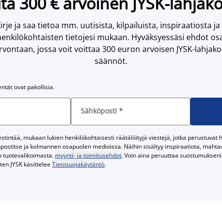
ta 300 € arvoinen JYSK-lahjako
irje ja saa tietoa mm. uutisista, kilpailuista, inspiraatiosta ja
enkilökohtaisten tietojesi mukaan. Hyväksyessäsi ehdot osa
vontaan, jossa voit voittaa 300 euron arvoisen JYSK-lahjakor
säännöt.
entät ovat pakollisia.
Sähköposti
*
tintää, mukaan lukien henkilökohtaisesti räätälöityjä viestejä, jotka perustuvat he
postitse ja kolmannen osapuolen medioissa. Näihin sisältyy inspiraatiota, mahtavi
o tuotevalikoimasta.
myynti- ja toimitusehdot
. Voin aina peruuttaa suostumukseni 
iten JYSK käsittelee
Tietosuojakäytäntö
.