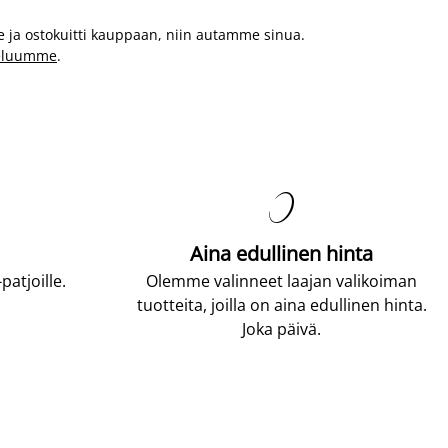
e ja ostokuitti kauppaan, niin autamme sinua.
veluumme
.

Aina edullinen hinta
atjoille.
Olemme valinneet laajan valikoiman
tuotteita, joilla on aina edullinen hinta.
Joka päivä.