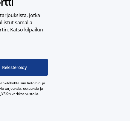
rtti
 tarjouksista, jotka
llistut samalla
tin. Katso kilpailun
Rekisteröidy
nkilökohtaisiin tietoihini ja
a tarjouksia, uutuuksia ja
JYSK:n verkkosivustolla.