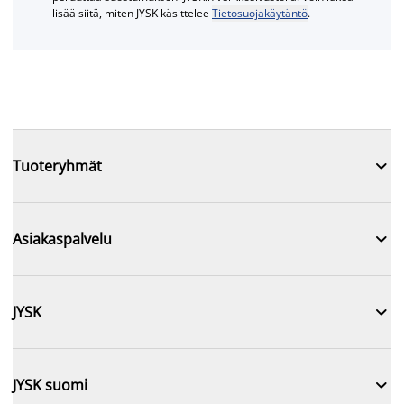
lisää siitä, miten JYSK käsittelee
Tietosuojakäytäntö
.

Tuoteryhmät

Asiakaspalvelu

JYSK

JYSK suomi