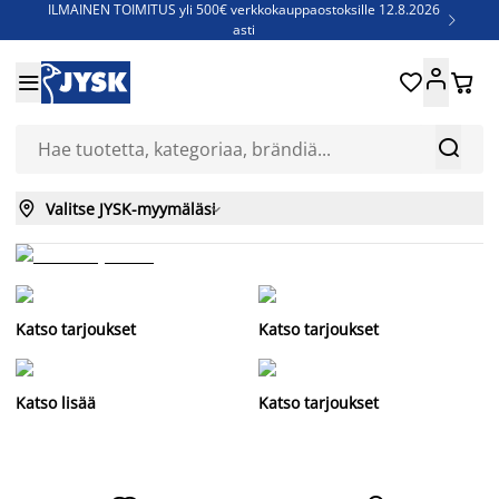
ILMAINEN TOIMITUS yli 500€ verkkokauppaostoksille 12.8.2026

asti
Parempiin uniin - Säästä jopa 60%





Sijauspatjoja - Säästä jopa 60%

Jenkkisänkyjä - Säästä jopa 60%



Valitse JYSK-myymäläsi

Katso tarjoukset
Katso tarjoukset
Katso lisää
Katso tarjoukset