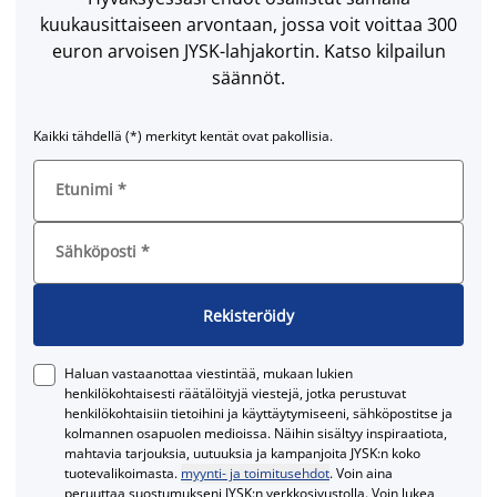
kuukausittaiseen arvontaan, jossa voit voittaa 300
euron arvoisen JYSK-lahjakortin. Katso kilpailun
säännöt.
Kaikki tähdellä (*) merkityt kentät ovat pakollisia.
Etunimi
*
Sähköposti
*
Rekisteröidy
Haluan vastaanottaa viestintää, mukaan lukien
henkilökohtaisesti räätälöityjä viestejä, jotka perustuvat
henkilökohtaisiin tietoihini ja käyttäytymiseeni, sähköpostitse ja
kolmannen osapuolen medioissa. Näihin sisältyy inspiraatiota,
mahtavia tarjouksia, uutuuksia ja kampanjoita JYSK:n koko
tuotevalikoimasta.
myynti- ja toimitusehdot
. Voin aina
peruuttaa suostumukseni JYSK:n verkkosivustolla. Voin lukea