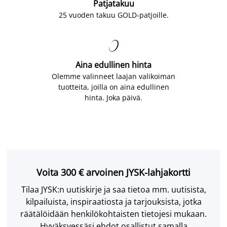
Patjatakuu
25 vuoden takuu GOLD-patjoille.

Aina edullinen hinta
Olemme valinneet laajan valikoiman
tuotteita, joilla on aina edullinen
hinta. Joka päivä.
Voita 300 € arvoinen JYSK-lahjakortti
Tilaa JYSK:n uutiskirje ja saa tietoa mm. uutisista,
kilpailuista, inspiraatiosta ja tarjouksista, jotka
räätälöidään henkilökohtaisten tietojesi mukaan.
Hyväksyessäsi ehdot osallistut samalla