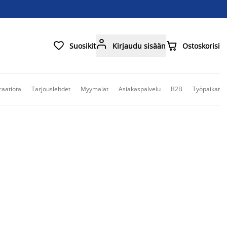



Suosikit
Kirjaudu sisään
Ostoskorisi
raatiota
Tarjouslehdet
Myymälät
Asiakaspalvelu
B2B
Työpaikat