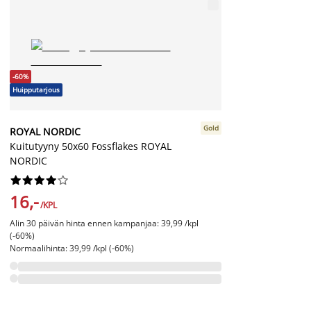
-60%
Huipputarjous
Gold
ROYAL NORDIC
Kuitutyyny 50x60 Fossflakes ROYAL
NORDIC










16,-
/KPL
Alin 30 päivän hinta ennen kampanjaa: 39,99 /kpl
(-60%)
Normaalihinta: 39,99 /kpl (-60%)