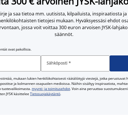
ta 300 € arvoinen JYSK-lahjako
irje ja saa tietoa mm. uutisista, kilpailuista, inspiraatiosta ja
enkilökohtaisten tietojesi mukaan. Hyväksyessäsi ehdot osa
vontaan, jossa voit voittaa 300 euron arvoisen JYSK-lahjakor
säännöt.
entät ovat pakollisia.
Sähköposti
*
tintää, mukaan lukien henkilökohtaisesti räätälöityjä viestejä, jotka perustuvat he
postitse ja kolmannen osapuolen medioissa. Näihin sisältyy inspiraatiota, mahtavi
o tuotevalikoimasta.
myynti- ja toimitusehdot
. Voin aina peruuttaa suostumukseni 
iten JYSK käsittelee
Tietosuojakäytäntö
.