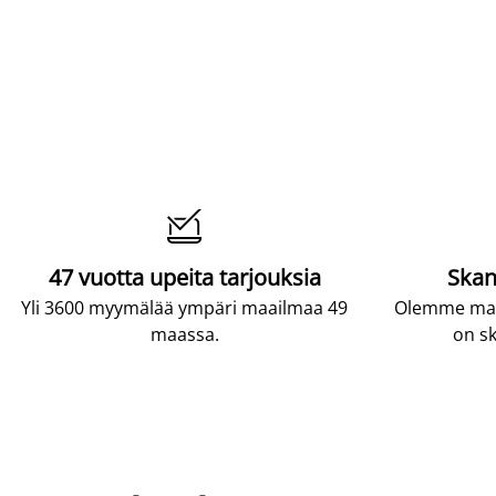

47 vuotta upeita tarjouksia
Skan
Yli 3600 myymälää ympäri maailmaa 49
Olemme maai
maassa.
on sk