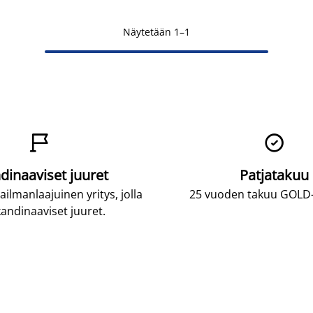
Näytetään 1–1


dinaaviset juuret
Patjatakuu
lmanlaajuinen yritys, jolla
25 vuoden takuu GOLD-p
andinaaviset juuret.