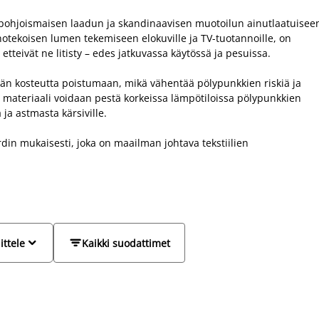
 pohjoismaisen laadun ja skandinaavisen muotoilun ainutlaatuisee
inotekoisen lumen tekemiseen elokuville ja TV-tuotannoille, on
etteivät ne litisty – edes jatkuvassa käytössä ja pesuissa.
än kosteutta poistumaan, mikä vähentää pölypunkkien riskiä ja
en materiaali voidaan pestä korkeissa lämpötiloissa pölypunkkien
ja astmasta kärsiville.
in mukaisesti, joka on maailman johtava tekstiilien


ittele
Kaikki suodattimet