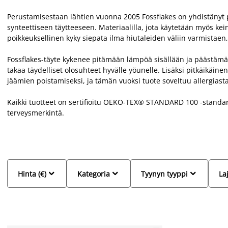
Perustamisestaan lähtien vuonna 2005 Fossflakes on yhdistänyt
synteettiseen täytteeseen. Materiaalilla, jota käytetään myös ke
poikkeuksellinen kyky siepata ilma hiutaleiden väliin varmistaen, 
Fossflakes-täyte kykenee pitämään lämpöä sisällään ja päästämä
takaa täydelliset olosuhteet hyvälle yöunelle. Lisäksi pitkäikäin
jäämien poistamiseksi, ja tämän vuoksi tuote soveltuu allergiasta 
Kaikki tuotteet on sertifioitu OEKO-TEX® STANDARD 100 -standard
terveysmerkintä.



Hinta (€)
Kategoria
Tyynyn tyyppi
Laj