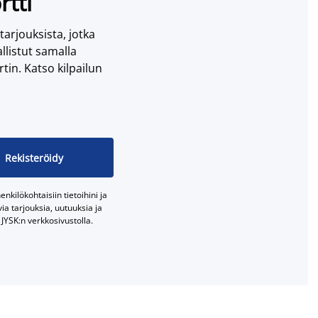
rtti
 tarjouksista, jotka
llistut samalla
tin. Katso kilpailun
Rekisteröidy
nkilökohtaisiin tietoihini ja
a tarjouksia, uutuuksia ja
JYSK:n verkkosivustolla.