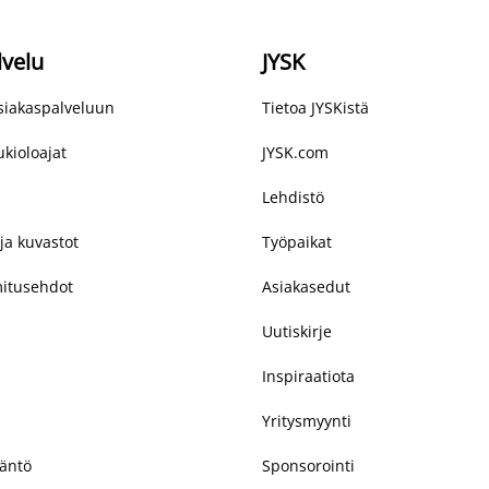
lvelu
JYSK
asiakaspalveluun
Tietoa JYSKistä
kioloajat
JYSK.com
Lehdistö
ja kuvastot
Työpaikat
mitusehdot
Asiakasedut
Uutiskirje
Inspiraatiota
Yritysmyynti
täntö
Sponsorointi