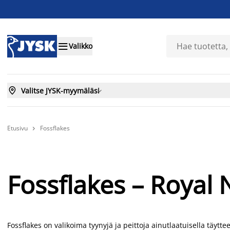

Valikko

Valitse JYSK-myymäläsi

Etusivu
Fossflakes

Fossflakes – Royal 
Fossflakes on valikoima tyynyjä ja peittoja ainutlaatuisella täytt