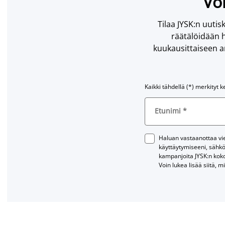
Voi
Tilaa JYSK:n uutisk
räätälöidään h
kuukausittaiseen ar
Kaikki tähdellä (*) merkityt k
Etunimi
*
Haluan vastaanottaa vies
käyttäytymiseeni, sähkö
kampanjoita JYSK:n kok
Voin lukea lisää siitä, m