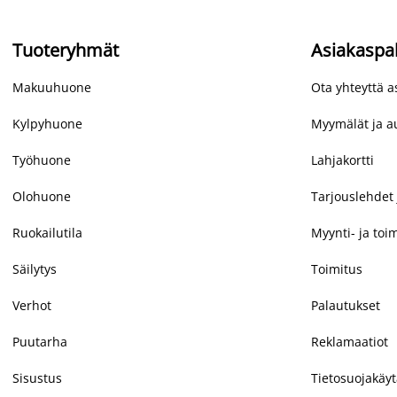
Tuoteryhmät
Asiakaspa
Makuuhuone
Ota yhteyttä 
Kylpyhuone
Myymälät ja au
Työhuone
Lahjakortti
Olohuone
Tarjouslehdet 
Ruokailutila
Myynti- ja toi
Säilytys
Toimitus
Verhot
Palautukset
Puutarha
Reklamaatiot
Sisustus
Tietosuojakäy