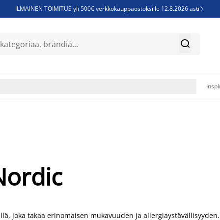
ILMAINEN TOIMITUS yli 500€ verkkokauppaostoksille 12.8.2026 asti

Parempiin uniin - Säästä jopa 60%


Sijauspatjoja - Säästä jopa 60%

Jenkkisänkyjä - Säästä jopa 60%

Inspi
Nordic
eellä, joka takaa erinomaisen mukavuuden ja allergiaystävällisyyden.