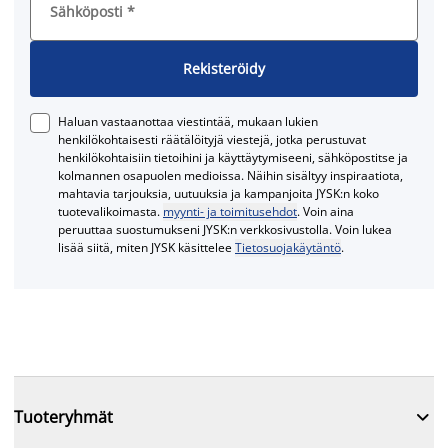
Sähköposti
*
Rekisteröidy
Haluan vastaanottaa viestintää, mukaan lukien
henkilökohtaisesti räätälöityjä viestejä, jotka perustuvat
henkilökohtaisiin tietoihini ja käyttäytymiseeni, sähköpostitse ja
kolmannen osapuolen medioissa. Näihin sisältyy inspiraatiota,
mahtavia tarjouksia, uutuuksia ja kampanjoita JYSK:n koko
tuotevalikoimasta.
myynti- ja toimitusehdot
. Voin aina
peruuttaa suostumukseni JYSK:n verkkosivustolla. Voin lukea
lisää siitä, miten JYSK käsittelee
Tietosuojakäytäntö
.

Tuoteryhmät