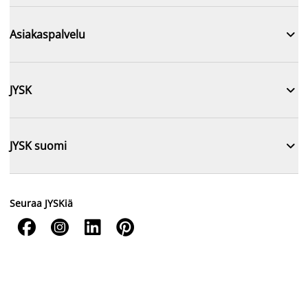

Asiakaspalvelu

JYSK

JYSK suomi
Seuraa JYSKiä



