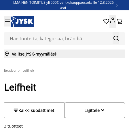
ILMAINEN TOIMITUS yli 500€ verkkokauppaostoksille 12.8.2026

asti
Parempiin uniin - Säästä jopa 60%





Sijauspatjoja - Säästä jopa 60%

Jenkkisänkyjä - Säästä jopa 60%



Valitse JYSK-myymäläsi

Etusivu
Leifheit

Leifheit


Kaikki suodattimet
Lajittele
3
tuotteet