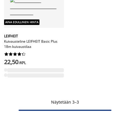
AINA EDULLINEN HINTA
LEIFHEIT
Kuivausteline LEIFHEIT Basic Plus
18m kuivaustilaa










22,50
/KPL
Näytetään 3–3