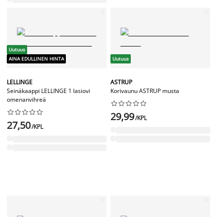
Uutuus
AINA EDULLINEN HINTA
Uutuus
LELLINGE
ASTRUP
Seinäkaappi LELLINGE 1 lasiovi
Korivaunu ASTRUP musta
omenanvihreä




















29,99
/KPL
27,50
/KPL