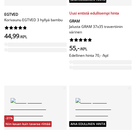
Uusi entistä edullisempi hinta
EGTVED
Korivaunu EGTVED 3 hyllyä bambu
GRAM
Jalusta GRAM 37x35 travertiinin










värinen
44,99
/KPL










55,-
/KPL
Edellinen hinta
70,- /kpl
-31%
Niin kauan kuin tavaraa riittää
AINA EDULLINEN HINTA