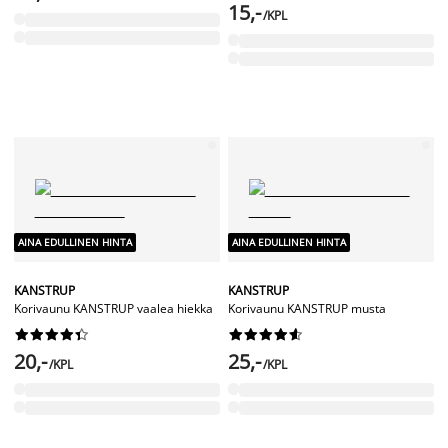
15,-
/KPL
AINA EDULLINEN HINTA
AINA EDULLINEN HINTA
KANSTRUP
KANSTRUP
Korivaunu KANSTRUP vaalea hiekka
Korivaunu KANSTRUP musta




















20,-
25,-
/KPL
/KPL