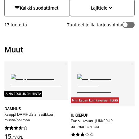
piensäilytysratkaisuja. Tutustu ja osta edullisesti jo tänään.


Kaikki suodattimet
Lajittele
17 tuotetta
Tuotteet joilla tarjoushinta
Muut
AINA EDULLINEN HINTA
Niin kauan kuin tavaraa riittää
DAMHUS
Kaappi DAMHUS 3 laatikkoa
JUKKERUP
musta/harmaa
Tarjoiluvaunu JUKKERUP
tummanharmaa




















15,-
/KPL