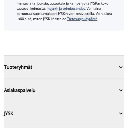
mahtavia tarjouksia, uutuuksia ja kampanjoita JYSK:n koko
tuotevalikoimasta.
myynti- ja toimitusehdot
. Voin aina
peruuttaa suostumukseni JYSK:n verkkosivustolla. Voin lukea
lisää siitä, miten JYSK käsittelee
Tietosuojakäytäntö
.

Tuoteryhmät

Asiakaspalvelu

JYSK