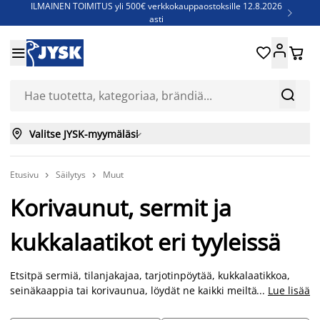
ILMAINEN TOIMITUS yli 500€ verkkokauppaostoksille 12.8.2026

asti
Parempiin uniin - Säästä jopa 60%





Sijauspatjoja - Säästä jopa 60%

Jenkkisänkyjä - Säästä jopa 60%



Valitse JYSK-myymäläsi

Etusivu
Säilytys
Muut


Korivaunut, sermit ja
kukkalaatikot eri tyyleissä
Etsitpä sermiä, tilanjakajaa, tarjotinpöytää, kukkalaatikkoa,
seinäkaappia tai korivaunua, löydät ne kaikki meiltä. JYSK
...
Lue lisää
tarjoaa useita käytännöllisiä ja tyylikkäitä kodin