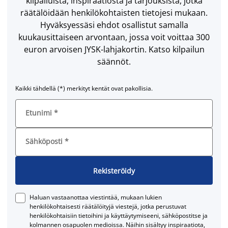
kilpailuista, inspiraatiosta ja tarjouksista, jotka
räätälöidään henkilökohtaisten tietojesi mukaan.
Hyväksyessäsi ehdot osallistut samalla
kuukausittaiseen arvontaan, jossa voit voittaa 300
euron arvoisen JYSK-lahjakortin. Katso kilpailun
säännöt.
Kaikki tähdellä (*) merkityt kentät ovat pakollisia.
Etunimi
*
Sähköposti
*
Rekisteröidy
Haluan vastaanottaa viestintää, mukaan lukien
henkilökohtaisesti räätälöityjä viestejä, jotka perustuvat
henkilökohtaisiin tietoihini ja käyttäytymiseeni, sähköpostitse ja
kolmannen osapuolen medioissa. Näihin sisältyy inspiraatiota,