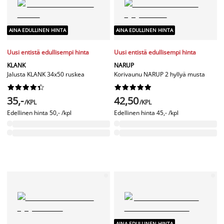
AINA EDULLINEN HINTA
AINA EDULLINEN HINTA
Uusi entistä edullisempi hinta
Uusi entistä edullisempi hinta
KLANK
NARUP
Jalusta KLANK 34x50 ruskea
Korivaunu NARUP 2 hyllyä musta




















35,-
42,50
/KPL
/KPL
Edellinen hinta
50,- /kpl
Edellinen hinta
45,- /kpl
AINA EDULLINEN HINTA