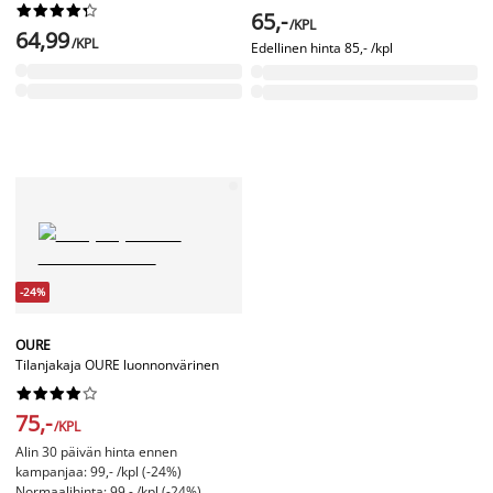










65,-
/KPL
64,99
/KPL
Edellinen hinta
85,- /kpl
-24%
OURE
Tilanjakaja OURE luonnonvärinen










75,-
/KPL
Alin 30 päivän hinta ennen
kampanjaa: 99,- /kpl (-24%)
Normaalihinta: 99,- /kpl (-24%)