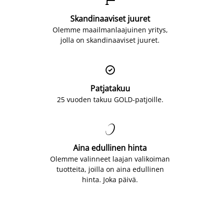

Skandinaaviset juuret
Olemme maailmanlaajuinen yritys,
jolla on skandinaaviset juuret.

Patjatakuu
25 vuoden takuu GOLD-patjoille.

Aina edullinen hinta
Olemme valinneet laajan valikoiman
tuotteita, joilla on aina edullinen
hinta. Joka päivä.