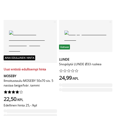
Uutuus
AINA EDULLINEN HINTA
LUNDE
Sivupöytä LUNDE Ø33 ruskea
Uusi entistä edullisempi hinta










MOSEBY
24,99
/KPL
Ilmoitustaulu MOSEBY 50x70 sis. 5
nastaa beige/lvär. tammi










22,50
/KPL
Edellinen hinta
25,- /kpl