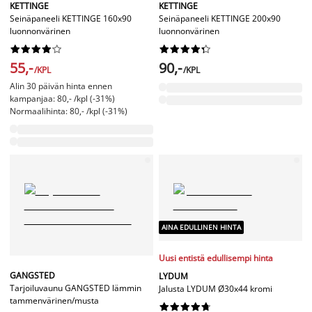
KETTINGE
KETTINGE
Seinäpaneeli KETTINGE 160x90
Seinäpaneeli KETTINGE 200x90
luonnonvärinen
luonnonvärinen




















55,-
90,-
/KPL
/KPL
Alin 30 päivän hinta ennen
kampanjaa: 80,- /kpl (-31%)
Normaalihinta: 80,- /kpl (-31%)
AINA EDULLINEN HINTA
Uusi entistä edullisempi hinta
GANGSTED
LYDUM
Tarjoiluvaunu GANGSTED lämmin
Jalusta LYDUM Ø30x44 kromi
tammenvärinen/musta









