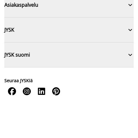

Asiakaspalvelu

JYSK

JYSK suomi
Seuraa JYSKiä



