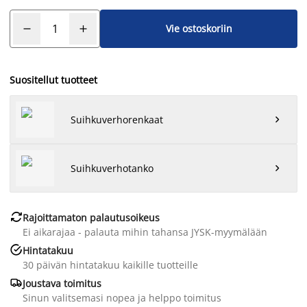
Vie ostoskoriin
Suositellut tuotteet
Suihkuverhorenkaat

Suihkuverhotanko


Rajoittamaton palautusoikeus
Ei aikarajaa - palauta mihin tahansa JYSK-myymälään

Hintatakuu
30 päivän hintatakuu kaikille tuotteille

Joustava toimitus
Sinun valitsemasi nopea ja helppo toimitus