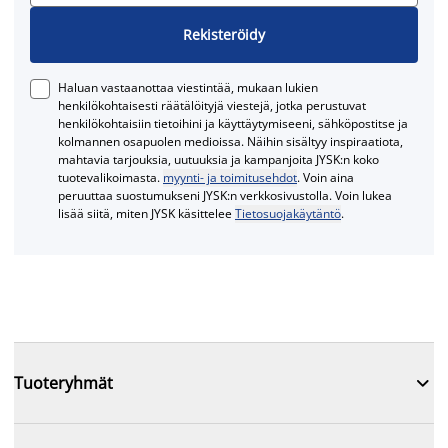
Rekisteröidy
Haluan vastaanottaa viestintää, mukaan lukien
henkilökohtaisesti räätälöityjä viestejä, jotka perustuvat
henkilökohtaisiin tietoihini ja käyttäytymiseeni, sähköpostitse ja
kolmannen osapuolen medioissa. Näihin sisältyy inspiraatiota,
mahtavia tarjouksia, uutuuksia ja kampanjoita JYSK:n koko
tuotevalikoimasta.
myynti- ja toimitusehdot
. Voin aina
peruuttaa suostumukseni JYSK:n verkkosivustolla. Voin lukea
lisää siitä, miten JYSK käsittelee
Tietosuojakäytäntö
.

Tuoteryhmät