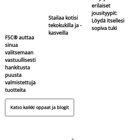
erilaiset
jousityypit:
Stailaa kotisi
Löydä itsellesi
tekokukilla ja -
sopiva tuki
kasveilla
FSC® auttaa
sinua
valitsemaan
vastuullisesti
hankitusta
puusta
valmistettuja
tuotteita
Katso kaikki oppaat ja blogit