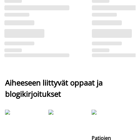
Aiheeseen liittyvät oppaat ja
blogikirjoitukset
Si
uu
va
Patjojen