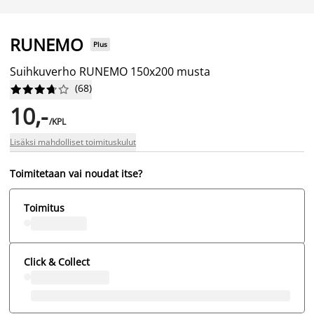
RUNEMO
Plus
Suihkuverho RUNEMO 150x200 musta
(
68
)










10,-
/KPL
Lisäksi mahdolliset toimituskulut
Toimitetaan vai noudat itse?
Toimitus
Click & Collect