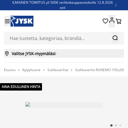
ILMAINEN TOIMITUS yli 500€ verkkokauppaostoksille 12.8.2026

asti
Parempiin uniin - Säästä jopa 60%





Sijauspatjoja - Säästä jopa 60%

Jenkkisänkyjä - Säästä jopa 60%



Valitse JYSK-myymäläsi

Etusivu
Kylpyhuone
Suihkuverhot
Suihkuverho RUNEMO 150x200 



AINA EDULLINEN HINTA