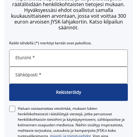
räätälöidään henkilökohtaisten tietojesi mukaan.
Hyväksyessäsi ehdot osallistut samalla
kuukausittaiseen arvontaan, jossa voit voittaa 300
euron arvoisen JYSK-lahjakortin. Katso kilpailun
säännöt.
Kaikki tähdellä (*) merkityt kentät ovat pakollisia.
Etunimi
*
Sähköposti
*
Rekisteröidy
Haluan vastaanottaa viestintää, mukaan lukien
henkilökohtaisesti räätälöityjä viestejä, jotka perustuvat
henkilökohtaisiin tietoihini ja käyttäytymiseeni, sähköpostitse ja
kolmannen osapuolen medioissa. Näihin sisältyy inspiraatiota,
mahtavia tarjouksia, uutuuksia ja kampanjoita JYSK:n koko
tuotevalikoimasta.
myynti- ja toimitusehdot
. Voin aina