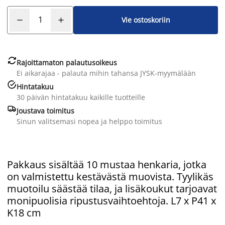
Vie ostoskoriin

Rajoittamaton palautusoikeus
Ei aikarajaa - palauta mihin tahansa JYSK-myymälään

Hintatakuu
30 päivän hintatakuu kaikille tuotteille

Joustava toimitus
Sinun valitsemasi nopea ja helppo toimitus
Pakkaus sisältää 10 mustaa henkaria, jotka
on valmistettu kestävästä muovista. Tyylikäs
muotoilu säästää tilaa, ja lisäkoukut tarjoavat
monipuolisia ripustusvaihtoehtoja. L7 x P41 x
K18 cm