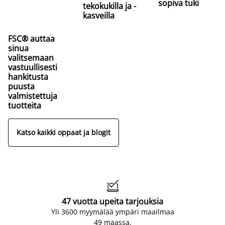
sopiva tuki
tekokukilla ja -
kasveilla
FSC® auttaa
sinua
valitsemaan
vastuullisesti
hankitusta
puusta
valmistettuja
tuotteita
Katso kaikki oppaat ja blogit

47 vuotta upeita tarjouksia
Yli 3600 myymälää ympäri maailmaa
49 maassa.