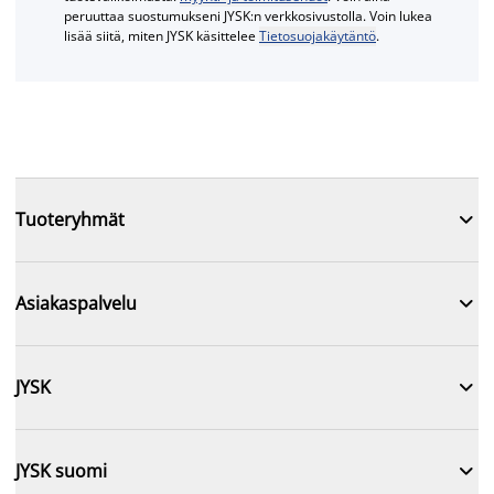
peruuttaa suostumukseni JYSK:n verkkosivustolla. Voin lukea
lisää siitä, miten JYSK käsittelee
Tietosuojakäytäntö
.

Tuoteryhmät

Asiakaspalvelu

JYSK

JYSK suomi