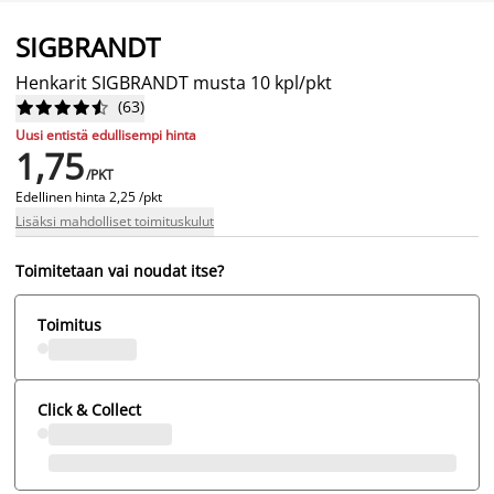
SIGBRANDT
Henkarit SIGBRANDT musta 10 kpl/pkt
(
63
)










Uusi entistä edullisempi hinta
1,75
/PKT
Edellinen hinta
2,25 /pkt
Lisäksi mahdolliset toimituskulut
Toimitetaan vai noudat itse?
Toimitus
Click & Collect