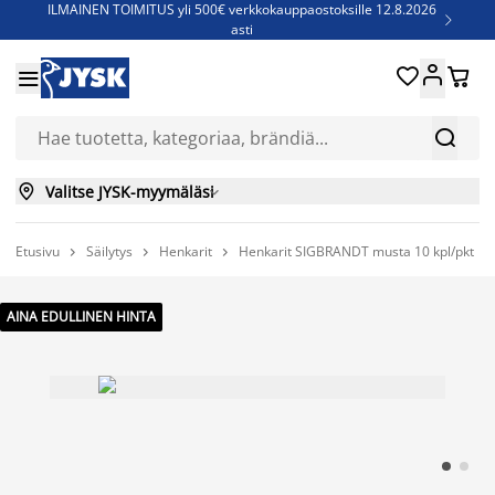
ILMAINEN TOIMITUS yli 500€ verkkokauppaostoksille 12.8.2026

asti
Parempiin uniin - Säästä jopa 60%





Sijauspatjoja - Säästä jopa 60%


Jenkkisänkyjä - Säästä jopa 60%


Valitse JYSK-myymäläsi

Etusivu
Säilytys
Henkarit
Henkarit SIGBRANDT musta 10 kpl/pkt



AINA EDULLINEN HINTA