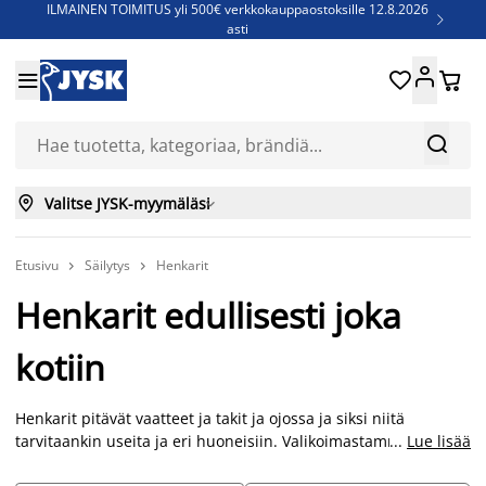
ILMAINEN TOIMITUS yli 500€ verkkokauppaostoksille 12.8.2026

asti
Parempiin uniin - Säästä jopa 60%





Sijauspatjoja - Säästä jopa 60%

Jenkkisänkyjä - Säästä jopa 60%



Valitse JYSK-myymäläsi

Etusivu
Säilytys
Henkarit


Henkarit edullisesti joka
kotiin
Henkarit pitävät vaatteet ja takit ja ojossa ja siksi niitä
tarvitaankin useita ja eri huoneisiin. Valikoimastamme löydät
...
Lue lisää
edulliset henkarit, metallihenkarit, puuhenkarit, huivihenkarit,