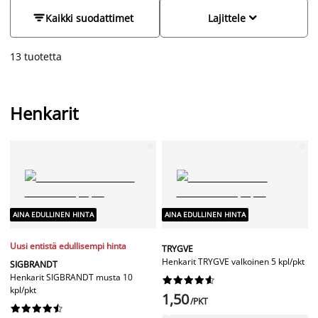
muovihenkarit ja vaatehenkarit sekä vaatepuut edullisesti niin
puisina, metallisina, muovisina että samettipäällysteisinä.


Kaikki suodattimet
Lajittele
Värivaihtoehtoina ovat musta, puu ja valkoinen. Meiltä löydät
myös housuille ja paidoille tarkoitetut henkarit.
13 tuotetta
Henkarit
AINA EDULLINEN HINTA
AINA EDULLINEN HINTA
Uusi entistä edullisempi hinta
TRYGVE
Henkarit TRYGVE valkoinen 5 kpl/pkt
SIGBRANDT
Henkarit SIGBRANDT musta 10










kpl/pkt
1,50
/PKT









