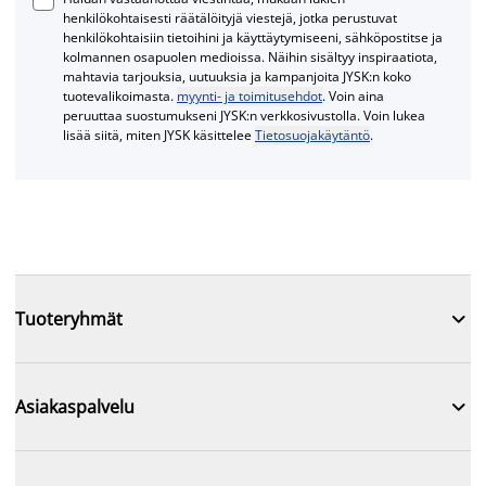
henkilökohtaisesti räätälöityjä viestejä, jotka perustuvat
henkilökohtaisiin tietoihini ja käyttäytymiseeni, sähköpostitse ja
kolmannen osapuolen medioissa. Näihin sisältyy inspiraatiota,
mahtavia tarjouksia, uutuuksia ja kampanjoita JYSK:n koko
tuotevalikoimasta.
myynti- ja toimitusehdot
. Voin aina
peruuttaa suostumukseni JYSK:n verkkosivustolla. Voin lukea
lisää siitä, miten JYSK käsittelee
Tietosuojakäytäntö
.

Tuoteryhmät

Asiakaspalvelu