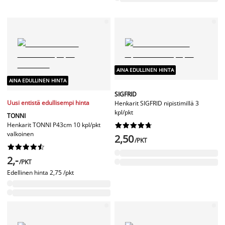
AINA EDULLINEN HINTA
AINA EDULLINEN HINTA
SIGFRID
Uusi entistä edullisempi hinta
Henkarit SIGFRID nipistimillä 3
kpl/pkt
TONNI
Henkarit TONNI P43cm 10 kpl/pkt










valkoinen
2,50
/PKT










2,-
/PKT
Edellinen hinta
2,75 /pkt