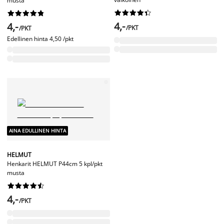
musta




















4,-
4,-
/PKT
/PKT
Edellinen hinta
4,50 /pkt
AINA EDULLINEN HINTA
HELMUT
Henkarit HELMUT P44cm 5 kpl/pkt
musta










4,-
/PKT