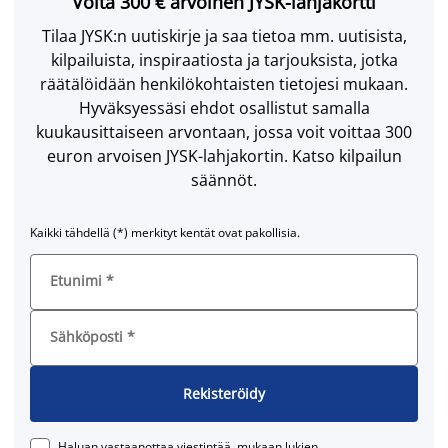
Voita 300 € arvoinen JYSK-lahjakortti
Tilaa JYSK:n uutiskirje ja saa tietoa mm. uutisista,
kilpailuista, inspiraatiosta ja tarjouksista, jotka
räätälöidään henkilökohtaisten tietojesi mukaan.
Hyväksyessäsi ehdot osallistut samalla
kuukausittaiseen arvontaan, jossa voit voittaa 300
euron arvoisen JYSK-lahjakortin. Katso kilpailun
säännöt.
Kaikki tähdellä (*) merkityt kentät ovat pakollisia.
Etunimi
*
Sähköposti
*
Rekisteröidy
Haluan vastaanottaa viestintää, mukaan lukien