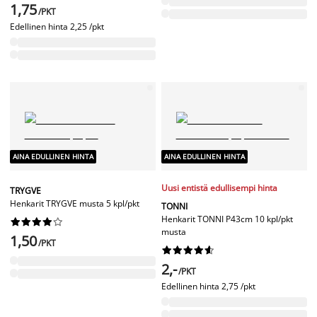
1,75
/PKT
Edellinen hinta
2,25 /pkt
AINA EDULLINEN HINTA
AINA EDULLINEN HINTA
Uusi entistä edullisempi hinta
TRYGVE
Henkarit TRYGVE musta 5 kpl/pkt
TONNI
Henkarit TONNI P43cm 10 kpl/pkt










musta
1,50
/PKT










2,-
/PKT
Edellinen hinta
2,75 /pkt