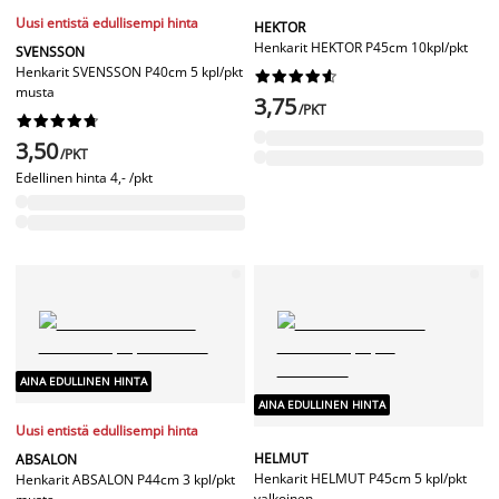
Uusi entistä edullisempi hinta
HEKTOR
Henkarit HEKTOR P45cm 10kpl/pkt
SVENSSON
Henkarit SVENSSON P40cm 5 kpl/pkt










musta
3,75
/PKT










3,50
/PKT
Edellinen hinta
4,- /pkt
AINA EDULLINEN HINTA
AINA EDULLINEN HINTA
Uusi entistä edullisempi hinta
HELMUT
ABSALON
Henkarit HELMUT P45cm 5 kpl/pkt
Henkarit ABSALON P44cm 3 kpl/pkt
valkoinen