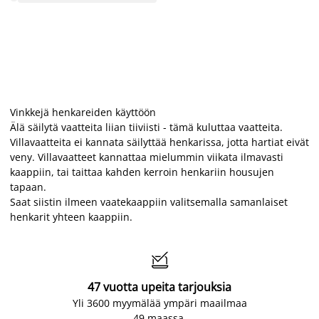
Vinkkejä henkareiden käyttöön
Älä säilytä vaatteita liian tiiviisti - tämä kuluttaa vaatteita.
Villavaatteita ei kannata säilyttää henkarissa, jotta hartiat eivät
veny. Villavaatteet kannattaa mielummin viikata ilmavasti
kaappiin, tai taittaa kahden kerroin henkariin housujen
tapaan.
Saat siistin ilmeen vaatekaappiin valitsemalla samanlaiset
henkarit yhteen kaappiin.

47 vuotta upeita tarjouksia
Yli 3600 myymälää ympäri maailmaa
49 maassa.