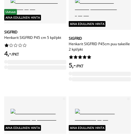
Uutuus
AINA EDULLINEN HINTA
AINA EDULLINEN HINTA
SIGFRID
Henkarit SIGFRID P45 cm 5 kpl/pkt
SIGFRID
Henkarit SIGFRID P45cm puu takeille










2 kpl/pkt
4,-
/PKT










5,-
/PKT
AINA EDULLINEN HINTA
AINA EDULLINEN HINTA