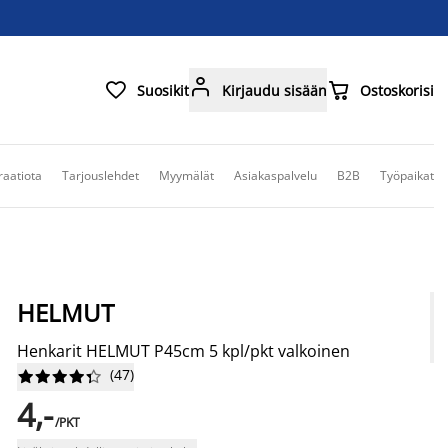



Suosikit
Kirjaudu sisään
Ostoskorisi
raatiota
Tarjouslehdet
Myymälät
Asiakaspalvelu
B2B
Työpaikat
HELMUT
Henkarit HELMUT P45cm 5 kpl/pkt valkoinen
(
47
)










4,-
/PKT