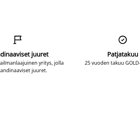


dinaaviset juuret
Patjatakuu
lmanlaajuinen yritys, jolla
25 vuoden takuu GOLD-p
andinaaviset juuret.