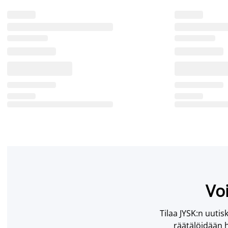
Voi
Tilaa JYSK:n uutisk
räätälöidään h