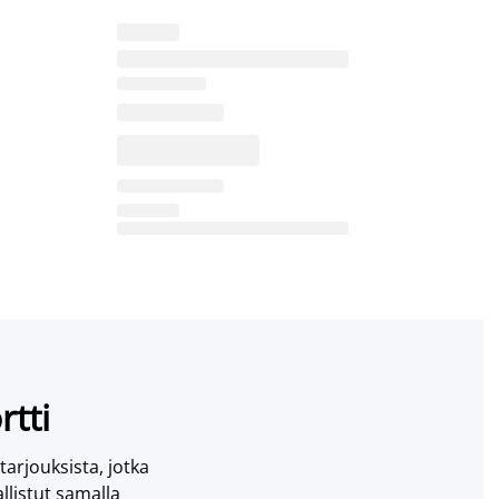
rtti
 tarjouksista, jotka
llistut samalla