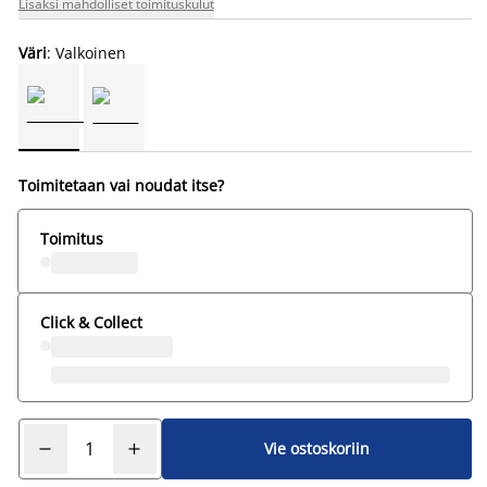
Lisäksi mahdolliset toimituskulut
Väri
: Valkoinen
Toimitetaan vai noudat itse?
Toimitus
Click & Collect
Vie ostoskoriin