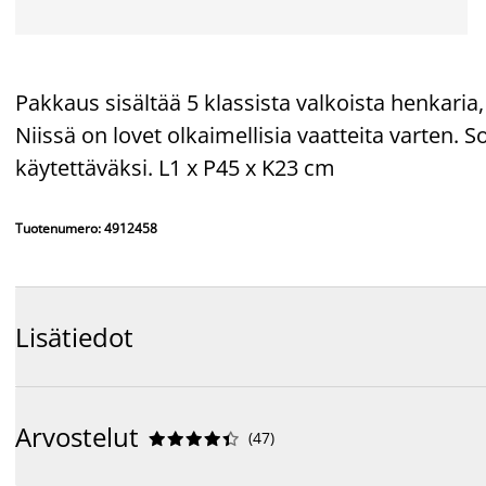
Pakkaus sisältää 5 klassista valkoista henkaria,
Niissä on lovet olkaimellisia vaatteita varten. 
käytettäväksi. L1 x P45 x K23 cm
Tuotenumero: 4912458
Lisätiedot
Arvostelut
(
47
)









