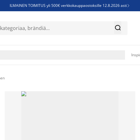
ILMAINEN TOIMITUS yli 500€ verkkokauppaostoksille 12.8.2026 asti

Parempiin uniin - Säästä jopa 60%


Sijauspatjoja - Säästä jopa 60%

Jenkkisänkyjä - Säästä jopa 60%

Inspi
nen