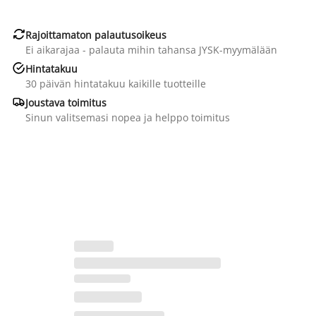

Rajoittamaton palautusoikeus
Ei aikarajaa - palauta mihin tahansa JYSK-myymälään

Hintatakuu
30 päivän hintatakuu kaikille tuotteille

Joustava toimitus
Sinun valitsemasi nopea ja helppo toimitus