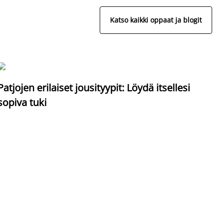
Katso kaikki oppaat ja blogit
S
Patjojen erilaiset jousityypit: Löydä itsellesi
sopiva tuki