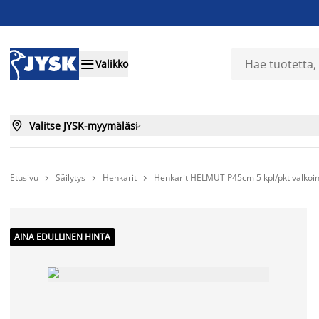

Valikko

Valitse JYSK-myymäläsi

Etusivu
Säilytys
Henkarit
Henkarit HELMUT P45cm 5 kpl/pkt valkoi



AINA EDULLINEN HINTA