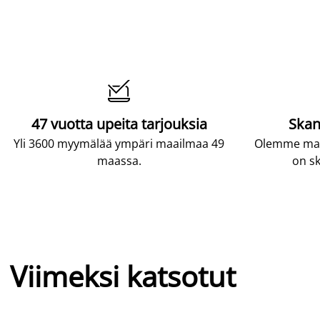

47 vuotta upeita tarjouksia
Skan
Yli 3600 myymälää ympäri maailmaa 49
Olemme maai
maassa.
on sk
Viimeksi katsotut