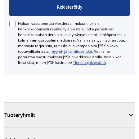
Rekisteröidy
Haluan vastaanottaa viestintää, mukaan lukien
henkilökohtaisesti räätälöityjä viestejä, jotka perustuvat
henkilökohtaisiin tietoihini ja käyttäytymiseeni, sähköpostitse ja
kolmannen osapuolen medioissa. Näihin sisältyy inspiraatiota,
mahtavia tarjouksia, uutuuksia ja kampanjoita JYSK:n koko
tuotevalikoimasta.
myynti- ja toimitusehdot
. Voin aina
peruuttaa suostumukseni JYSK:n verkkosivustolla. Voin lukea
lisää siitä, miten JYSK käsittelee
Tietosuojakäytäntö
.

Tuoteryhmät