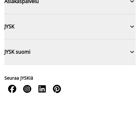

Asiakaspalvelu

JYSK

JYSK suomi
Seuraa JYSKiä



