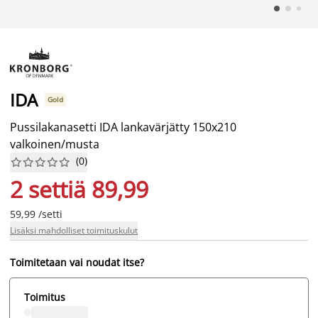
IDA
Gold
Pussilakanasetti IDA lankavärjätty 150x210
valkoinen/musta
(
0
)










2 settiä 89,99
59,99 /setti
Lisäksi mahdolliset toimituskulut
Toimitetaan vai noudat itse?
Toimitus