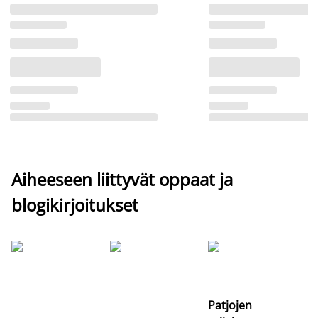
Aiheeseen liittyvät oppaat ja
blogikirjoitukset
Si
uu
va
Patjojen