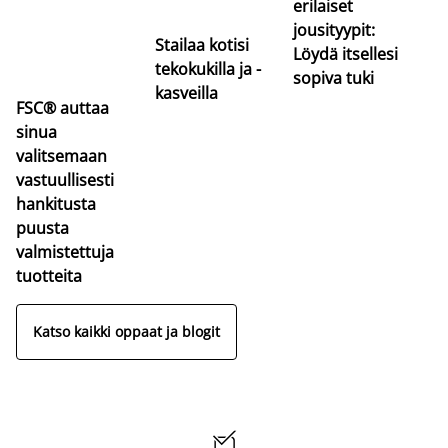
erilaiset
jousityypit:
Stailaa kotisi
Löydä itsellesi
tekokukilla ja -
sopiva tuki
kasveilla
FSC® auttaa
sinua
valitsemaan
vastuullisesti
hankitusta
puusta
valmistettuja
tuotteita
Katso kaikki oppaat ja blogit
