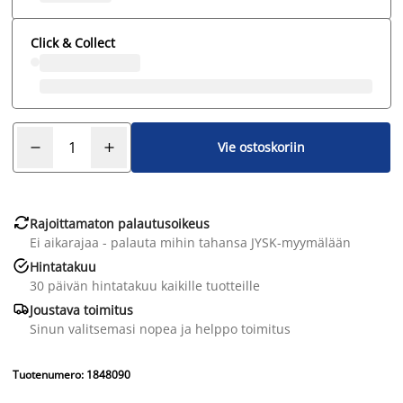
Click & Collect
Vie ostoskoriin

Rajoittamaton palautusoikeus
Ei aikarajaa - palauta mihin tahansa JYSK-myymälään

Hintatakuu
30 päivän hintatakuu kaikille tuotteille

Joustava toimitus
Sinun valitsemasi nopea ja helppo toimitus
Tuotenumero: 1848090