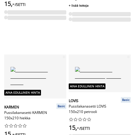
15,-
/SETTI
+ lisää kokoja
AINA EDULLINEN HINTA
AINA EDULLINEN HINTA
Basic
LOVIS
Pussilakanasetti LOVIS
Basic
KARMEN
150x210 petrooli
Pussilakanasetti KARMEN
150x210 hiekka




















15,-
/SETTI
15,-
/SETTI