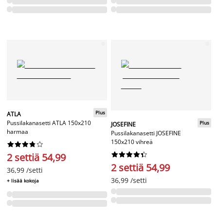
Plus
ATLA
Pussilakanasetti ATLA 150x210
Plus
JOSEFINE
harmaa
Pussilakanasetti JOSEFINE
150x210 vihreä




















2 settiä 54,99
2 settiä 54,99
36,99 /setti
36,99 /setti
+ lisää kokoja