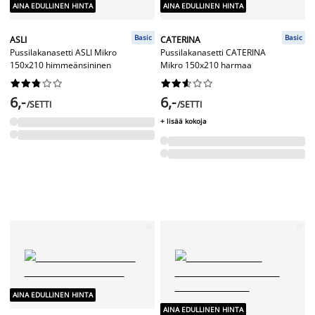
AINA EDULLINEN HINTA
AINA EDULLINEN HINTA
Basic
Basic
ASLI
CATERINA
Pussilakanasetti ASLI Mikro
Pussilakanasetti CATERINA
150x210 himmeänsininen
Mikro 150x210 harmaa




















6,-
6,-
/SETTI
/SETTI
+ lisää kokoja
AINA EDULLINEN HINTA
AINA EDULLINEN HINTA