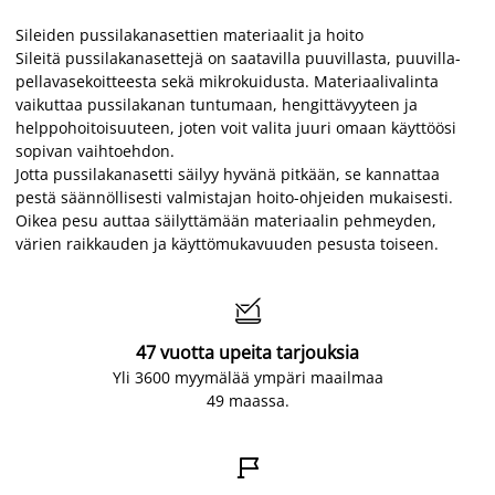
Sileiden pussilakanasettien materiaalit ja hoito
Sileitä pussilakanasettejä on saatavilla puuvillasta, puuvilla-
pellavasekoitteesta sekä mikrokuidusta. Materiaalivalinta
vaikuttaa pussilakanan tuntumaan, hengittävyyteen ja
helppohoitoisuuteen, joten voit valita juuri omaan käyttöösi
sopivan vaihtoehdon.
Jotta pussilakanasetti säilyy hyvänä pitkään, se kannattaa
pestä säännöllisesti valmistajan hoito-ohjeiden mukaisesti.
Oikea pesu auttaa säilyttämään materiaalin pehmeyden,
värien raikkauden ja käyttömukavuuden pesusta toiseen.

47 vuotta upeita tarjouksia
Yli 3600 myymälää ympäri maailmaa
49 maassa.
