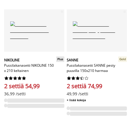
Plus
Gold
NIKOLINE
SANNE
Pussilakanasetti NIKOLINE 150
Pussilakanasetti SANNE pesty
x 210 keltainen
puuvilla 150x210 harmaa




















2 settiä 54,99
2 settiä 74,99
36,99 /setti
49,99 /setti
+ lisää kokoja