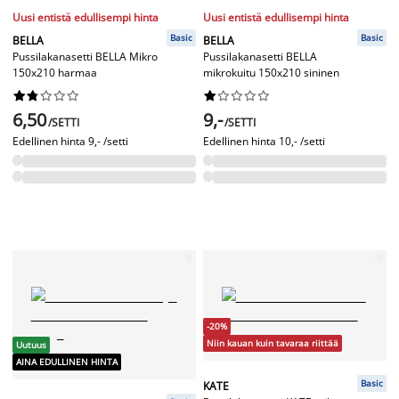
Uusi entistä edullisempi hinta
Uusi entistä edullisempi hinta
Basic
Basic
BELLA
BELLA
Pussilakanasetti BELLA Mikro
Pussilakanasetti BELLA
150x210 harmaa
mikrokuitu 150x210 sininen




















6,50
9,-
/SETTI
/SETTI
Edellinen hinta
9,- /setti
Edellinen hinta
10,- /setti
-20%
Niin kauan kuin tavaraa riittää
Uutuus
AINA EDULLINEN HINTA
Basic
KATE