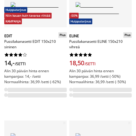
Huipputarjous
Niin kauan kuin tavaraa riittää
-50%
KAMPANJA
Huipputarjous
Plus
Plus
EDIT
ELINE
Pussilakanasetti EDIT 150x210
Pussilakanasetti ELINE 150x210
sininen
vihreä




















14,-
18,50
/SETTI
/SETTI
Alin 30 päivän hinta ennen
Alin 30 päivän hinta ennen
kampanjaa: 14,- /setti
kampanjaa: 36,99 /setti (-50%)
Normaalihinta: 36,99 /setti (-62%)
Normaalihinta: 36,99 /setti (-50%)