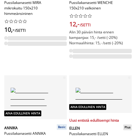
Pussilakanasetti MIRA
Pussilakanasetti WENCHE
mikrokuitu 150x210
150x210 valkoinen
himmeänsininen




















12,-
/SETTI
10,-
/SETTI
Alin 30 päivän hinta ennen
kampanjaa: 15,- /setti (-20%)
Normaalihinta: 15,- /setti (-20%)
AINA EDULLINEN HINTA
AINA EDULLINEN HINTA
Uusi entistä edullisempi hinta
Basic
Plus
ANNIKA
ELLEN
Pussilakanasetti ANNIKA
Pussilakanasetti ELLEN