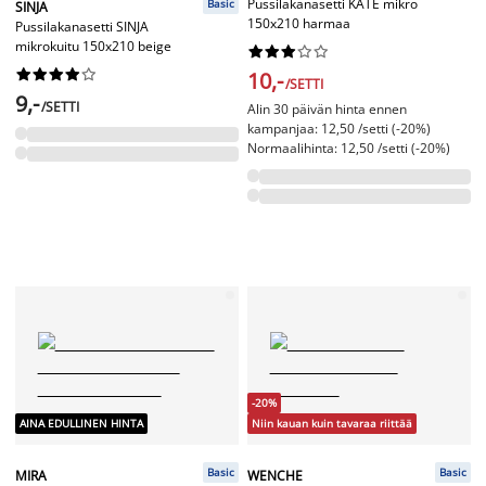
Pussilakanasetti KATE mikro
Basic
SINJA
150x210 harmaa
Pussilakanasetti SINJA
mikrokuitu 150x210 beige




















10,-
/SETTI
9,-
/SETTI
Alin 30 päivän hinta ennen
kampanjaa: 12,50 /setti (-20%)
Normaalihinta: 12,50 /setti (-20%)
-20%
AINA EDULLINEN HINTA
Niin kauan kuin tavaraa riittää
Basic
Basic
MIRA
WENCHE