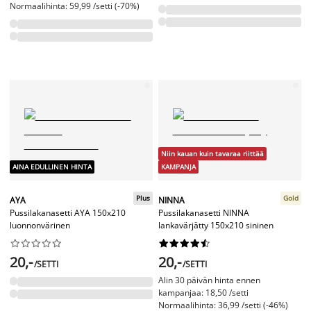
Normaalihinta: 59,99 /setti (-70%)
Niin kauan kuin tavaraa riittää
AINA EDULLINEN HINTA
KAMPANJA
Plus
Gold
AYA
NINNA
Pussilakanasetti AYA 150x210
Pussilakanasetti NINNA
luonnonvärinen
lankavärjätty 150x210 sininen




















20,-
20,-
/SETTI
/SETTI
Alin 30 päivän hinta ennen
kampanjaa: 18,50 /setti
Normaalihinta: 36,99 /setti (-46%)