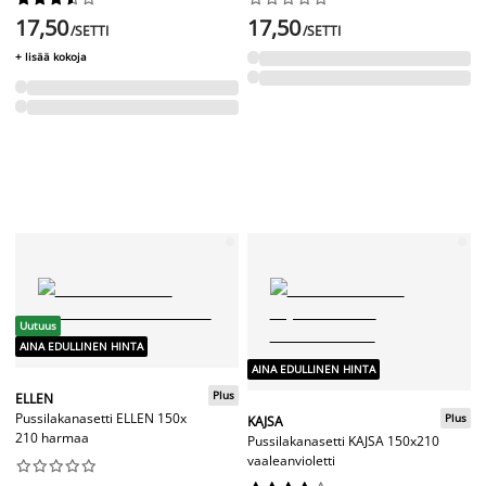
17,50
17,50
/SETTI
/SETTI
+ lisää kokoja
Uutuus
AINA EDULLINEN HINTA
AINA EDULLINEN HINTA
Plus
ELLEN
Pussilakanasetti ELLEN 150x
Plus
KAJSA
210 harmaa
Pussilakanasetti KAJSA 150x210
vaaleanvioletti









