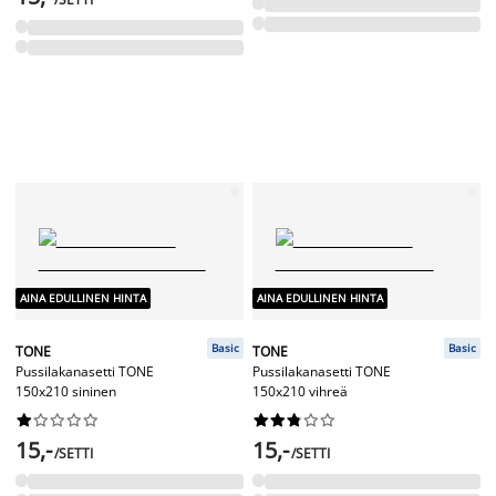
AINA EDULLINEN HINTA
AINA EDULLINEN HINTA
Basic
Basic
TONE
TONE
Pussilakanasetti TONE
Pussilakanasetti TONE
150x210 sininen
150x210 vihreä




















15,-
15,-
/SETTI
/SETTI