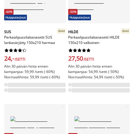
-60%
-50%
Huipputarjous
Huipputarjous
Gold
Gold
SUS
HILDE
Perkaalipussilakanasetti SUS
Perkaalipussilakanasetti HILDE
lankavärjätty 150x210 harmaa
150x210 valkoinen




















24,-
27,50
/SETTI
/SETTI
Alin 30 päivän hinta ennen
Alin 30 päivän hinta ennen
kampanjaa: 59,99 /setti (-60%)
kampanjaa: 54,99 /setti (-50%)
Normaalihinta: 59,99 /setti (-60%)
Normaalihinta: 54,99 /setti (-50%)