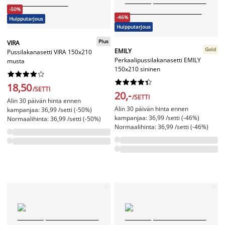
-50%
-46%
Huipputarjous
Huipputarjous
Plus
VIRA
Gold
EMILY
Pussilakanasetti VIRA 150x210
Perkaalipussilakanasetti EMILY
musta
150x210 sininen




















18,50
/SETTI
20,-
/SETTI
Alin 30 päivän hinta ennen
Alin 30 päivän hinta ennen
kampanjaa: 36,99 /setti (-50%)
kampanjaa: 36,99 /setti (-46%)
Normaalihinta: 36,99 /setti (-50%)
Normaalihinta: 36,99 /setti (-46%)