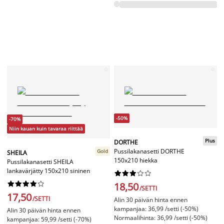
-50%
-70%
Niin kauan kuin tavaraa riittää
Plus
DORTHE
Pussilakanasetti DORTHE
Gold
SHEILA
150x210 hiekka
Pussilakanasetti SHEILA
lankavärjätty 150x210 sininen




















18,50
/SETTI
17,50
/SETTI
Alin 30 päivän hinta ennen
kampanjaa: 36,99 /setti (-50%)
Alin 30 päivän hinta ennen
Normaalihinta: 36,99 /setti (-50%)
kampanjaa: 59,99 /setti (-70%)