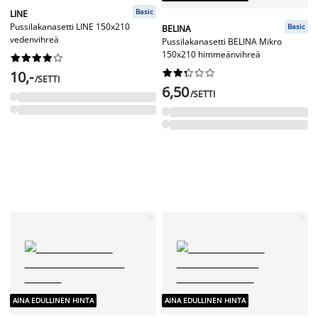
Basic
LINE
Pussilakanasetti LINE 150x210
Basic
BELINA
vedenvihreä
Pussilakanasetti BELINA Mikro
150x210 himmeänvihreä




















10,-
/SETTI
6,50
/SETTI
AINA EDULLINEN HINTA
AINA EDULLINEN HINTA