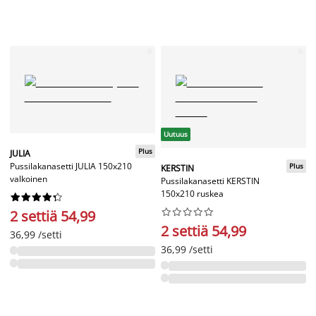
Uutuus
Plus
JULIA
Pussilakanasetti JULIA 150x210
Plus
KERSTIN
valkoinen
Pussilakanasetti KERSTIN
150x210 ruskea




















2 settiä 54,99
2 settiä 54,99
36,99 /setti
36,99 /setti