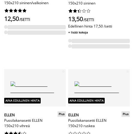
150x210 sininen/valkoinen
150x210 sininen




















12,50
13,50
/SETTI
/SETTI
Edellinen hinta
17,50 /setti
+ lisää kokoja
AINA EDULLINEN HINTA
AINA EDULLINEN HINTA
Plus
Plus
ELLEN
ELLEN
Pussilakanasetti ELLEN
Pussilakanasetti ELLEN
150x210 vihreä
150x210 ruskea



















