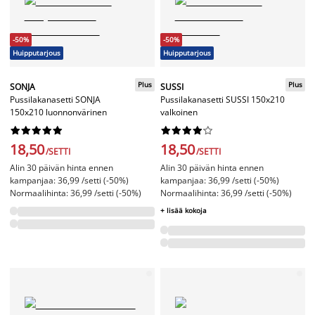
-50%
-50%
Huipputarjous
Huipputarjous
Plus
Plus
SONJA
SUSSI
Pussilakanasetti SONJA
Pussilakanasetti SUSSI 150x210
150x210 luonnonvärinen
valkoinen




















18,50
18,50
/SETTI
/SETTI
Alin 30 päivän hinta ennen
Alin 30 päivän hinta ennen
kampanjaa: 36,99 /setti (-50%)
kampanjaa: 36,99 /setti (-50%)
Normaalihinta: 36,99 /setti (-50%)
Normaalihinta: 36,99 /setti (-50%)
+ lisää kokoja