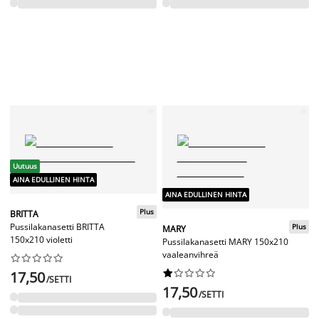
Uutuus
AINA EDULLINEN HINTA
AINA EDULLINEN HINTA
Plus
BRITTA
Pussilakanasetti BRITTA
Plus
MARY
150x210 violetti
Pussilakanasetti MARY 150x210
vaaleanvihreä




















17,50
/SETTI
17,50
/SETTI