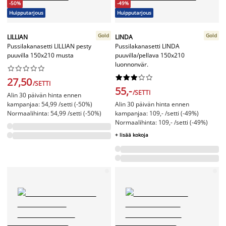
-50%
-49%
Huipputarjous
Huipputarjous
Gold
Gold
LILLIAN
LINDA
Pussilakanasetti LILLIAN pesty
Pussilakanasetti LINDA
puuvilla 150x210 musta
puuvilla/pellava 150x210
luonnonvär.




















27,50
/SETTI
55,-
/SETTI
Alin 30 päivän hinta ennen
kampanjaa: 54,99 /setti (-50%)
Alin 30 päivän hinta ennen
Normaalihinta: 54,99 /setti (-50%)
kampanjaa: 109,- /setti (-49%)
Normaalihinta: 109,- /setti (-49%)
+ lisää kokoja