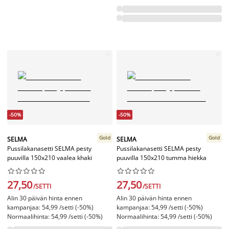
-50%
-50%
Gold
Gold
SELMA
SELMA
Pussilakanasetti SELMA pesty
Pussilakanasetti SELMA pesty
puuvilla 150x210 vaalea khaki
puuvilla 150x210 tumma hiekka




















27,50
27,50
/SETTI
/SETTI
Alin 30 päivän hinta ennen
Alin 30 päivän hinta ennen
kampanjaa: 54,99 /setti (-50%)
kampanjaa: 54,99 /setti (-50%)
Normaalihinta: 54,99 /setti (-50%)
Normaalihinta: 54,99 /setti (-50%)