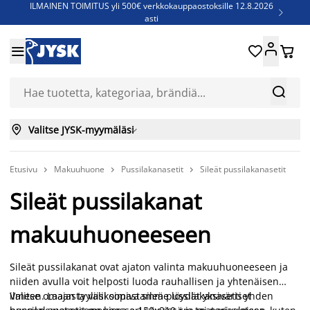
ILMAINEN TOIMITUS yli 500€ verkkokauppaostoksille 12.8.2026

asti
Parempiin uniin - Säästä jopa 60%





Sijauspatjoja - Säästä jopa 60%

Jenkkisänkyjä - Säästä jopa 60%



Valitse JYSK-myymäläsi

Etusivu
Makuuhuone
Pussilakanasetit
Sileät pussilakanasetit



Sileät pussilakanat
makuuhuoneeseen
Sileät pussilakanat ovat ajaton valinta makuuhuoneeseen ja
niiden avulla voit helposti luoda rauhallisen ja yhtenäisen
ilmeen. Laajasta valikoimastamme löydät yksiväriset
Valitse omaan tyyliisi sopiva sileä pussilakanasetti yhden