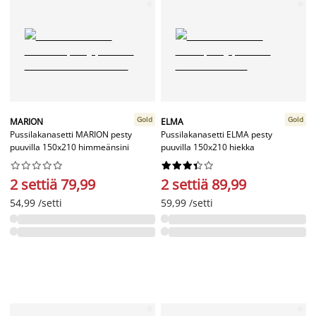
Gold
Gold
MARION
ELMA
Pussilakanasetti MARION pesty
Pussilakanasetti ELMA pesty
puuvilla 150x210 himmeänsini
puuvilla 150x210 hiekka




















2 settiä 79,99
2 settiä 89,99
54,99 /setti
59,99 /setti