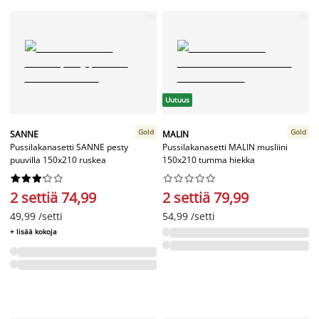
Uutuus
Gold
Gold
SANNE
MALIN
Pussilakanasetti SANNE pesty
Pussilakanasetti MALIN musliini
puuvilla 150x210 ruskea
150x210 tumma hiekka




















2 settiä 74,99
2 settiä 79,99
49,99 /setti
54,99 /setti
+ lisää kokoja