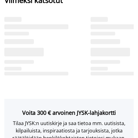
Viimeksi katsotut
Voita 300 € arvoinen JYSK-lahjakortti
Tilaa JYSK:n uutiskirje ja saa tietoa mm. uutisista,
kilpailuista, inspiraatiosta ja tarjouksista, jotka
räätälöidään henkilökohtaisten tietojesi mukaan.