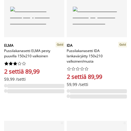
Gold
Gold
ELMA
IDA
Pussilakanasetti ELMA pesty
Pussilakanasetti IDA
puuvilla 150x210 valkoinen
lankavärjätty 150x210
valkoinen/musta




















2 settiä 89,99
2 settiä 89,99
59,99 /setti
59,99 /setti