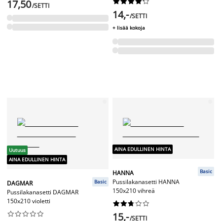










17,50
/SETTI
14,-
/SETTI
+ lisää kokoja
AINA EDULLINEN HINTA
Uutuus
AINA EDULLINEN HINTA
Basic
HANNA
Pussilakanasetti HANNA
Basic
DAGMAR
150x210 vihreä
Pussilakanasetti DAGMAR
150x210 violetti




















15,-
/SETTI