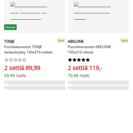
Uutuus
Gold
Gold
TONJE
ABELONE
Pussilakanasetti TONJE
Pussilakanasetti ABELONE
lankavärjätty 150x210 violetti
150x210 vihreä




















2 settiä 89,99
2 settiä 119,-
59,99 /setti
79,99 /setti