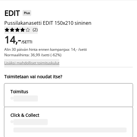
EDIT
Plus
Pussilakanasetti EDIT 150x210 sininen
(
2
)










14,-
/SETTI
Alin 30 päivän hinta ennen kampanjaa: 14,- /setti
Normaalihinta: 36,99 /setti (-62%)
Lisäksi mahdolliset toimituskulut
Toimitetaan vai noudat itse?
Toimitus
Click & Collect