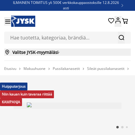
ILMAINEN TOIMITUS yli 500€ verkkokauppaostoksille 12.8.2026

asti
Parempiin uniin - Säästä jopa 60%





Sijauspatjoja - Säästä jopa 60%


Jenkkisänkyjä - Säästä jopa 60%


Valitse JYSK-myymäläsi

Etusivu
Makuuhuone
Pussilakanasetit
Sileät pussilakanasetit
P




Huipputarjous
Niin kauan kuin tavaraa riittää
KAMPANJA