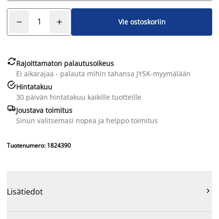
Vie ostoskoriin

Rajoittamaton palautusoikeus
Ei aikarajaa - palauta mihin tahansa JYSK-myymälään

Hintatakuu
30 päivän hintatakuu kaikille tuotteille

Joustava toimitus
Sinun valitsemasi nopea ja helppo toimitus
Tuotenumero: 1824390

Lisätiedot