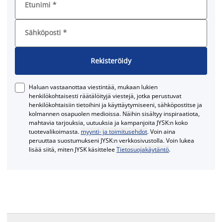
Etunimi
*
Sähköposti
*
Rekisteröidy
Haluan vastaanottaa viestintää, mukaan lukien
henkilökohtaisesti räätälöityjä viestejä, jotka perustuvat
henkilökohtaisiin tietoihini ja käyttäytymiseeni, sähköpostitse ja
kolmannen osapuolen medioissa. Näihin sisältyy inspiraatiota,
mahtavia tarjouksia, uutuuksia ja kampanjoita JYSK:n koko
tuotevalikoimasta.
myynti- ja toimitusehdot
. Voin aina
peruuttaa suostumukseni JYSK:n verkkosivustolla. Voin lukea
lisää siitä, miten JYSK käsittelee
Tietosuojakäytäntö
.