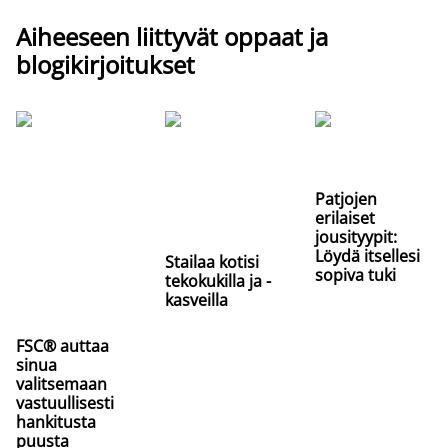
Aiheeseen liittyvät oppaat ja
blogikirjoitukset
Patjojen
erilaiset
jousityypit:
Löydä itsellesi
Stailaa kotisi
sopiva tuki
tekokukilla ja -
kasveilla
FSC® auttaa
sinua
valitsemaan
vastuullisesti
hankitusta
puusta