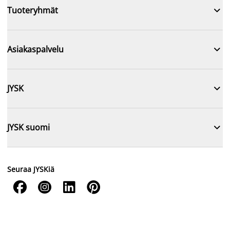

Tuoteryhmät

Asiakaspalvelu

JYSK

JYSK suomi
Seuraa JYSKiä



