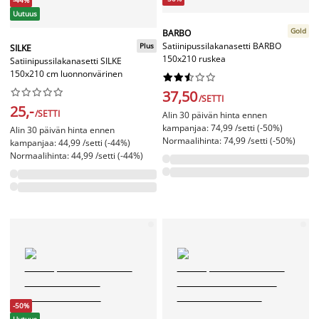
-44%
Uutuus
Gold
BARBO
Satiinipussilakanasetti BARBO
Plus
SILKE
150x210 ruskea
Satiinipussilakanasetti SILKE
150x210 cm luonnonvärinen




















37,50
/SETTI
25,-
/SETTI
Alin 30 päivän hinta ennen
kampanjaa: 74,99 /setti (-50%)
Alin 30 päivän hinta ennen
Normaalihinta: 74,99 /setti (-50%)
kampanjaa: 44,99 /setti (-44%)
Normaalihinta: 44,99 /setti (-44%)
-50%