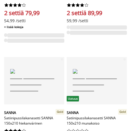




















2 settiä 79,99
2 settiä 89,99
54,99 /setti
59,99 /setti
+ lisää kokoja
Uutuus
Gold
Gold
SANNA
SANNA
Satiinipussilakanasetti SANNA
Satiinipussilakanasetti SANNA
150x210 hiekanvärinen
150x210 munakoiso



















