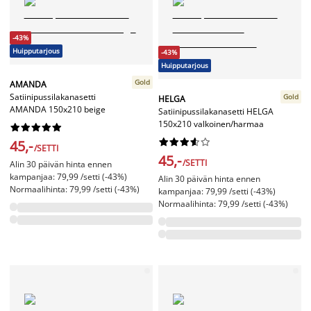
-43%
Huipputarjous
-43%
Huipputarjous
Gold
AMANDA
Satiinipussilakanasetti
Gold
HELGA
AMANDA 150x210 beige
Satiinipussilakanasetti HELGA
150x210 valkoinen/harmaa




















45,-
/SETTI
45,-
/SETTI
Alin 30 päivän hinta ennen
kampanjaa: 79,99 /setti (-43%)
Alin 30 päivän hinta ennen
Normaalihinta: 79,99 /setti (-43%)
kampanjaa: 79,99 /setti (-43%)
Normaalihinta: 79,99 /setti (-43%)