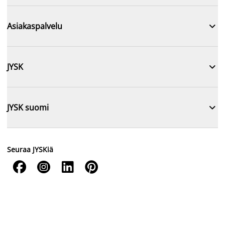

Asiakaspalvelu

JYSK

JYSK suomi
Seuraa JYSKiä



