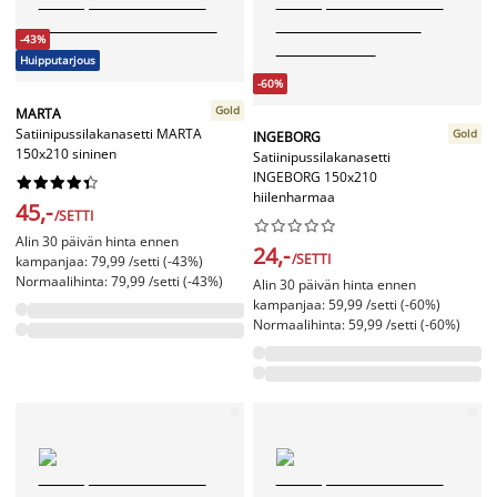
-43%
Huipputarjous
-60%
Gold
MARTA
Satiinipussilakanasetti MARTA
Gold
INGEBORG
150x210 sininen
Satiinipussilakanasetti
INGEBORG 150x210










hiilenharmaa
45,-
/SETTI










Alin 30 päivän hinta ennen
24,-
/SETTI
kampanjaa: 79,99 /setti (-43%)
Normaalihinta: 79,99 /setti (-43%)
Alin 30 päivän hinta ennen
kampanjaa: 59,99 /setti (-60%)
Normaalihinta: 59,99 /setti (-60%)