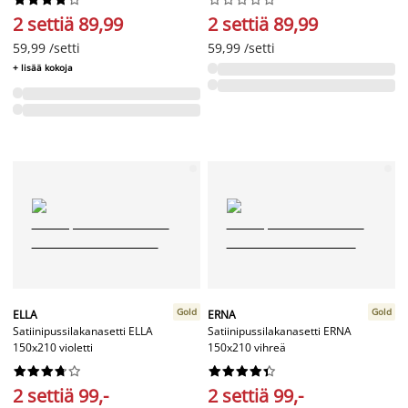
2 settiä 89,99
2 settiä 89,99
59,99 /setti
59,99 /setti
+ lisää kokoja
Gold
Gold
ELLA
ERNA
Satiinipussilakanasetti ELLA
Satiinipussilakanasetti ERNA
150x210 violetti
150x210 vihreä




















2 settiä 99,-
2 settiä 99,-