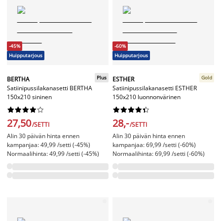
-45%
-60%
Huipputarjous
Huipputarjous
Plus
Gold
BERTHA
ESTHER
Satiinipussilakanasetti BERTHA
Satiinipussilakanasetti ESTHER
150x210 sininen
150x210 luonnonvärinen




















27,50
28,-
/SETTI
/SETTI
Alin 30 päivän hinta ennen
Alin 30 päivän hinta ennen
kampanjaa: 49,99 /setti (-45%)
kampanjaa: 69,99 /setti (-60%)
Normaalihinta: 49,99 /setti (-45%)
Normaalihinta: 69,99 /setti (-60%)