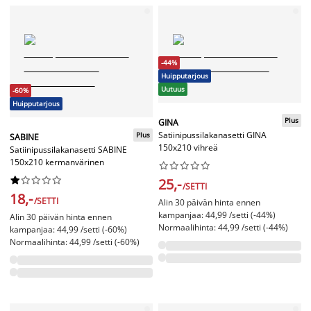
-44%
Huipputarjous
Uutuus
-60%
Huipputarjous
Plus
GINA
Satiinipussilakanasetti GINA
Plus
SABINE
150x210 vihreä
Satiinipussilakanasetti SABINE
150x210 kermanvärinen




















25,-
/SETTI
18,-
/SETTI
Alin 30 päivän hinta ennen
kampanjaa: 44,99 /setti (-44%)
Alin 30 päivän hinta ennen
Normaalihinta: 44,99 /setti (-44%)
kampanjaa: 44,99 /setti (-60%)
Normaalihinta: 44,99 /setti (-60%)