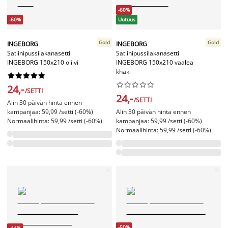
-60%
-60%
Uutuus
Gold
Gold
INGEBORG
INGEBORG
Satiinipussilakanasetti
Satiinipussilakanasetti
INGEBORG 150x210 oliivi
INGEBORG 150x210 vaalea
khaki




















24,-
/SETTI
24,-
/SETTI
Alin 30 päivän hinta ennen
kampanjaa: 59,99 /setti (-60%)
Alin 30 päivän hinta ennen
Normaalihinta: 59,99 /setti (-60%)
kampanjaa: 59,99 /setti (-60%)
Normaalihinta: 59,99 /setti (-60%)
-50%