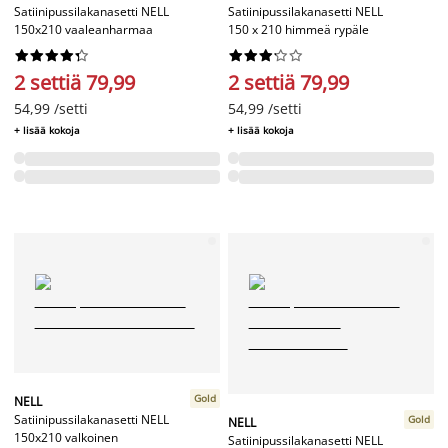
Satiinipussilakanasetti NELL
Satiinipussilakanasetti NELL
150x210 vaaleanharmaa
150 x 210 himmeä rypäle




















2 settiä 79,99
2 settiä 79,99
54,99 /setti
54,99 /setti
+ lisää kokoja
+ lisää kokoja
Gold
NELL
Satiinipussilakanasetti NELL
Gold
NELL
150x210 valkoinen
Satiinipussilakanasetti NELL