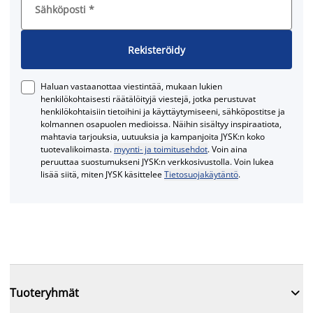
Sähköposti
*
Rekisteröidy
Haluan vastaanottaa viestintää, mukaan lukien
henkilökohtaisesti räätälöityjä viestejä, jotka perustuvat
henkilökohtaisiin tietoihini ja käyttäytymiseeni, sähköpostitse ja
kolmannen osapuolen medioissa. Näihin sisältyy inspiraatiota,
mahtavia tarjouksia, uutuuksia ja kampanjoita JYSK:n koko
tuotevalikoimasta.
myynti- ja toimitusehdot
. Voin aina
peruuttaa suostumukseni JYSK:n verkkosivustolla. Voin lukea
lisää siitä, miten JYSK käsittelee
Tietosuojakäytäntö
.

Tuoteryhmät