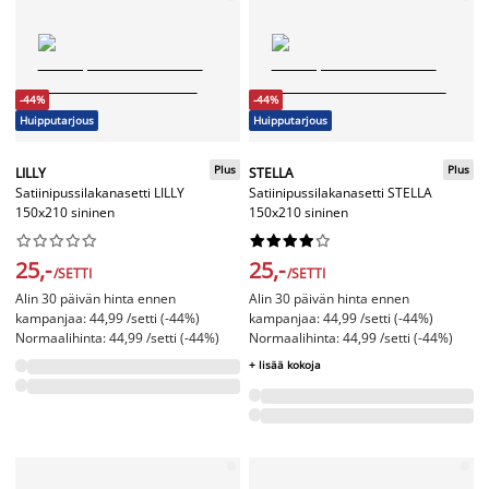
-44%
-44%
Huipputarjous
Huipputarjous
Plus
Plus
LILLY
STELLA
Satiinipussilakanasetti LILLY
Satiinipussilakanasetti STELLA
150x210 sininen
150x210 sininen




















25,-
25,-
/SETTI
/SETTI
Alin 30 päivän hinta ennen
Alin 30 päivän hinta ennen
kampanjaa: 44,99 /setti (-44%)
kampanjaa: 44,99 /setti (-44%)
Normaalihinta: 44,99 /setti (-44%)
Normaalihinta: 44,99 /setti (-44%)
+ lisää kokoja