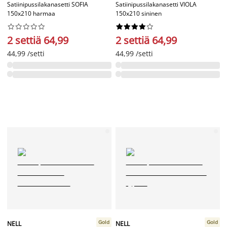
Satiinipussilakanasetti SOFIA
Satiinipussilakanasetti VIOLA
150x210 harmaa
150x210 sininen




















2 settiä 64,99
2 settiä 64,99
44,99 /setti
44,99 /setti
Gold
Gold
NELL
NELL