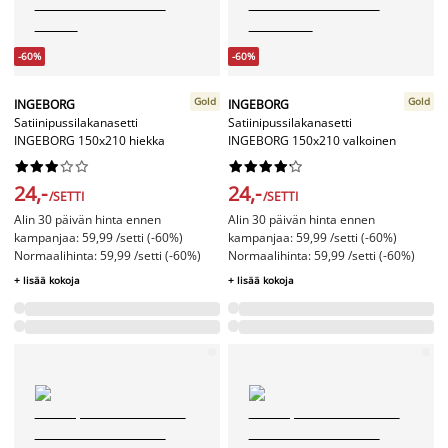
-60%
-60%
Gold
Gold
INGEBORG
INGEBORG
Satiinipussilakanasetti
Satiinipussilakanasetti
INGEBORG 150x210 hiekka
INGEBORG 150x210 valkoinen




















24,-
24,-
/SETTI
/SETTI
Alin 30 päivän hinta ennen
Alin 30 päivän hinta ennen
kampanjaa: 59,99 /setti (-60%)
kampanjaa: 59,99 /setti (-60%)
Normaalihinta: 59,99 /setti (-60%)
Normaalihinta: 59,99 /setti (-60%)
+ lisää kokoja
+ lisää kokoja