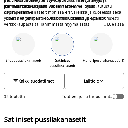
Puuvillasatiinissa yhdistyvät puuvillan hengittävyys ja
pehmeiltä ihoa vasten, tehden nukkumisesta entistä
pehmeä, kiiltävä pinta.
mukavampaa. Laajasta valikoimastamme löydät
Jos haluat apua oikean vuodevaatteen valintaan, tutustu
satiinipussilakanasetit monissa eri väreissä ja kuoseissa sekä
oppaaseemme
.
yhden hengen peittoon että parivuoteen tuplapeittoon.
Tutustu valikoimaan, löydä oma suosikkisi ja osta edullisesti
verkkokaupasta tai lähimmästä myymälästäsi.
...
Lue lisää
Sileät pussilakanasetit
Satiiniset
Flanellipussilakanasetit
Kre
pussilakanasetit


Kaikki suodattimet
Lajittele
32 tuotetta
Tuotteet joilla tarjoushinta
Satiiniset pussilakanasetit