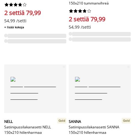
150x210 tummanvihreä




















2 settiä 79,99
2 settiä 79,99
54,99 /setti
54,99 /setti
+ lisää kokoja
Gold
Gold
NELL
SANNA
Satiinipussilakanasetti NELL
Satiinipussilakanasetti SANNA
150x210 hiilenharmaa
150x210 hillenharmaa