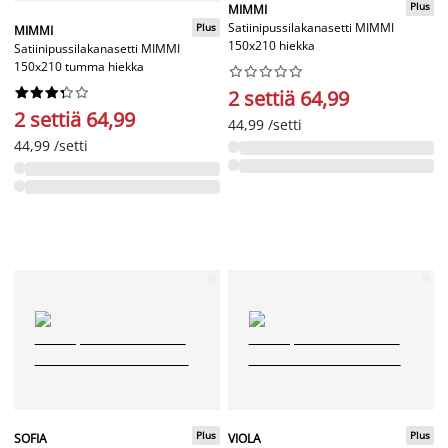
Plus
MIMMI
Satiinipussilakanasetti MIMMI
Plus
MIMMI
150x210 hiekka
Satiinipussilakanasetti MIMMI
150x210 tumma hiekka




















2 settiä 64,99
2 settiä 64,99
44,99 /setti
44,99 /setti
Plus
Plus
SOFIA
VIOLA