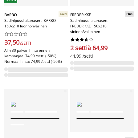
Uutuus
Gold
Plus
BARBO
FREDERIKKE
Satiinipussilakanasetti BARBO
Satiinipussilakanasetti
150x210 luonnonvärinen
FREDERIKKE 150x210
sininen/valkoinen




















37,50
/SETTI
2 settiä 64,99
Alin 30 päivän hinta ennen
44,99 /setti
kampanjaa: 74,99 /setti (-50%)
Normaalihinta: 74,99 /setti (-50%)