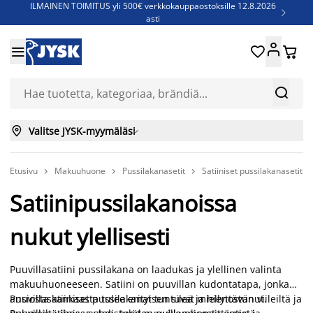
ILMAINEN TOIMITUS yli 500€ verkkokauppaostoksille 12.8.2026

asti
Parempiin uniin - Säästä jopa 60%





Sijauspatjoja - Säästä jopa 60%

Jenkkisänkyjä - Säästä jopa 60%



Valitse JYSK-myymäläsi

Etusivu
Makuuhuone
Pussilakanasetit
Satiiniset pussilakanasetit



Satiinipussilakanoissa
nukut ylellisesti
Puuvillasatiini pussilakana on laadukas ja ylellinen valinta
makuuhuoneeseen. Satiini on puuvillan kudontatapa, jonka
ansiosta kankaasta tulee erityisen sileä ja hienostunut.
Puuvillasatiiniset pussilakanat tuntuvat miellyttävän viileiltä ja