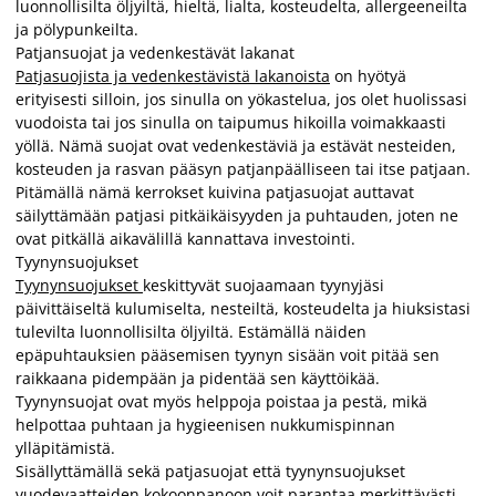
luonnollisilta öljyiltä, hieltä, lialta, kosteudelta, allergeeneilta
ja pölypunkeilta.
Patjansuojat ja vedenkestävät lakanat
Patjasuojista ja vedenkestävistä lakanoista
on hyötyä
erityisesti silloin, jos sinulla on yökastelua, jos olet huolissasi
vuodoista tai jos sinulla on taipumus hikoilla voimakkaasti
yöllä. Nämä suojat ovat vedenkestäviä ja estävät nesteiden,
kosteuden ja rasvan pääsyn patjanpäälliseen tai itse patjaan.
Pitämällä nämä kerrokset kuivina patjasuojat auttavat
säilyttämään patjasi pitkäikäisyyden ja puhtauden, joten ne
ovat pitkällä aikavälillä kannattava investointi.
Tyynynsuojukset
Tyynynsuojukset
keskittyvät suojaamaan tyynyjäsi
päivittäiseltä kulumiselta, nesteiltä, kosteudelta ja hiuksistasi
tulevilta luonnollisilta öljyiltä. Estämällä näiden
epäpuhtauksien pääsemisen tyynyn sisään voit pitää sen
raikkaana pidempään ja pidentää sen käyttöikää.
Tyynynsuojat ovat myös helppoja poistaa ja pestä, mikä
helpottaa puhtaan ja hygieenisen nukkumispinnan
ylläpitämistä.
Sisällyttämällä sekä patjasuojat että tyynynsuojukset
vuodevaatteiden kokoonpanoon voit parantaa merkittävästi