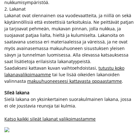
nukkumisympäristöä.
2.
Lakanat
Lakanat ovat olennainen osa vuodevaatteita, ja niillä on sekä
käytännöllisiä että esteettisiä tarkoituksia. Ne peittävät patjan
ja tarjoavat pehmeän, mukavan pinnan, jolla nukkua, ja
suojaavat patjaa lialta, hieltä ja kulumiselta. Lakanoita on
saatavana useissa eri materiaaleissa ja väreissä, ja ne ovat
myös avainasemassa makuuhuoneen sisustuksen yleisen
sävyn ja tunnelman luomisessa. Alla olevassa katsauksessa
saat lisätietoja erilaisista lakanatyypeistä.
Saadaksesi kattavan kuvan vaihtoehdoistasi,
tutustu koko
lakanavalikoimaamme
tai lue lisää oikeiden lakanoiden
valinnasta
makuuhuoneeseesi kattavasta oppaastamme
.
Sileä lakana
Sielä lakana on yksinkertainen suorakulmainen lakana, jossa
ei ole joustavia reunoja tai kulmia.
Katso kaikki sileät lakanat valikoimastamme