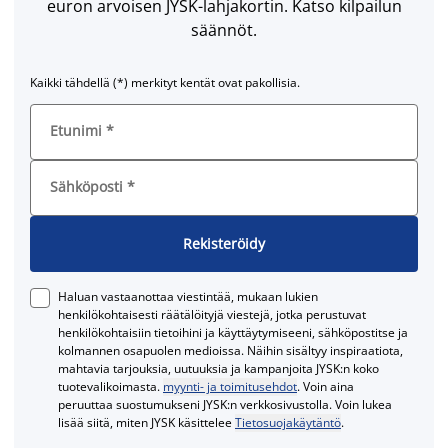
euron arvoisen JYSK-lahjakortin. Katso kilpailun
säännöt.
Kaikki tähdellä (*) merkityt kentät ovat pakollisia.
Etunimi
*
Sähköposti
*
Rekisteröidy
Haluan vastaanottaa viestintää, mukaan lukien
henkilökohtaisesti räätälöityjä viestejä, jotka perustuvat
henkilökohtaisiin tietoihini ja käyttäytymiseeni, sähköpostitse ja
kolmannen osapuolen medioissa. Näihin sisältyy inspiraatiota,
mahtavia tarjouksia, uutuuksia ja kampanjoita JYSK:n koko
tuotevalikoimasta.
myynti- ja toimitusehdot
. Voin aina
peruuttaa suostumukseni JYSK:n verkkosivustolla. Voin lukea
lisää siitä, miten JYSK käsittelee
Tietosuojakäytäntö
.