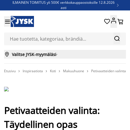
ILMAINEN TOIMITUS yli 500€ verkkokauppaostoksille 12.8.2026

asti
Parempiin uniin - Säästä jopa 60%





Sijauspatjoja - Säästä jopa 60%

Jenkkisänkyjä - Säästä jopa 60%



Valitse JYSK-myymäläsi

Etusivu
Inspiraatiota
Koti
Makuuhuone
Petivaatteiden valinta: 




Petivaatteiden valinta:
Täydellinen opas