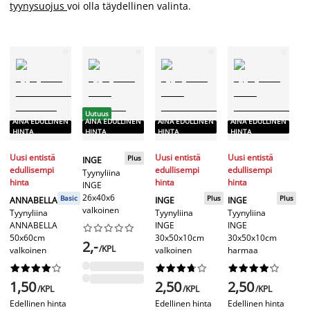
tyynysuojus
voi olla täydellinen valinta.
Uutuus
A
AINA EDULLINEN
AINA EDULLINEN
AINA EDULLINEN
AINA EDULLINEN
H
HINTA
HINTA
HINTA
HINTA
Uu
Uusi entistä
Uusi entistä
Uusi entistä
Plus
INGE
ed
edullisempi
edullisempi
edullisempi
Tyynyliina
hi
hinta
hinta
hinta
INGE
26x40x6
IN
Basic
Plus
Plus
ANNABELLA
INGE
INGE
valkoinen
Ty
Tyynyliina
Tyynyliina
Tyynyliina
IN
ANNABELLA
INGE
INGE










5
50x60cm
30x50x10cm
30x50x10cm
2,-
be
/KPL
valkoinen
valkoinen
harmaa






























2
1,50
2,50
2,50
/KPL
/KPL
/KPL
Ed
Edellinen hinta
Edellinen hinta
Edellinen hinta