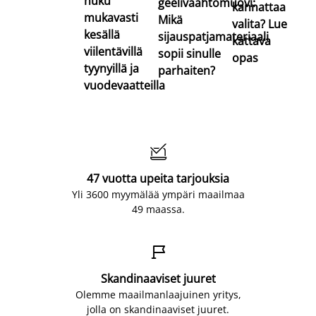
nuku
geelivaahtomuovi:
kannattaa
mukavasti
Mikä
valita? Lue
kesällä
sijauspatjamateriaali
kattava
viilentävillä
sopii sinulle
opas
tyynyillä ja
parhaiten?
vuodevaatteilla

47 vuotta upeita tarjouksia
Yli 3600 myymälää ympäri maailmaa
49 maassa.

Skandinaaviset juuret
Olemme maailmanlaajuinen yritys,
jolla on skandinaaviset juuret.