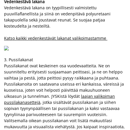
Vedenkestävä lakana
Vedenkestävä lakana on tyypillisesti valmistettu
puuvillaflanellista ja siinä on vedenpitävä polyuretaani
takapuolella sekä joustavat reunat. Se suojaa patjaa
kosteudelta ja nesteiltä.
Katso kaikki vedenkestävät lakanat valikoimastamme
3.
Pussilakanat
Pussilakanat ovat keskeinen osa vuodevaatteita. Ne on
suunniteltu erityisesti suojaamaan peittoasi, ja ne on helppo
vaihtaa ja pestä, jotta peittosi pysyy raikkaana ja puhtaana.
Pussilakanoita on saatavana useissa eri kankaissa, väreissä ja
kuoseissa, joten voit helposti päivittää makuuhuoneen
ulkoasun ja tunnelman. JYSKistä löydät
laajan valikoiman
pussilakanasettejä
, jotka sisältävät pussilakanan ja siihen
sopivan tyynynpäällisen tai pussilakanan ja kaksi vastaavaa
tyynyliinaa parivuoteeseen tai suurempiin vuoteisiin.
Valitsemalla oikean pussilakanan voit lisätä makuutilasi
mukavuutta ja visuaalista viehätystä. Jos kaipaat inspiraatiota,