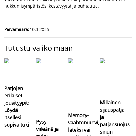
nukkumisympäristösi kestävyyttä ja puhtautta.
Päivämäärä
:
10.3.2025
Tutustu valikoimaan
Patjojen
erilaiset
Millainen
jousityypit:
sijauspatja
Löydä
Memory-
ja
itsellesi
Pysy
vaahtomuovi,
patjansuojus
sopiva tuki
viileänä ja
lateksi vai
sinun