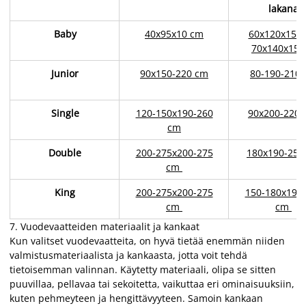
lakana
Baby
40x95x10 cm
60x120x15 c
70x140x15 
Junior
90x150-220 cm
80-190-210
Single
120-150x190-260
90x200-220
cm
Double
200-275x200-275
180x190-250
cm
King
200-275x200-275
150-180x190
cm
cm
7.
Vuodevaatteiden materiaalit ja kankaat
Kun valitset vuodevaatteita, on hyvä tietää enemmän niiden
valmistusmateriaalista ja kankaasta, jotta voit tehdä
tietoisemman valinnan. Käytetty materiaali, olipa se sitten
puuvillaa, pellavaa tai sekoitetta, vaikuttaa eri ominaisuuksiin,
kuten pehmeyteen ja hengittävyyteen. Samoin kankaan