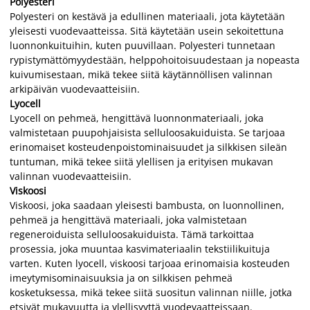
Polyesteri
Polyesteri on kestävä ja edullinen materiaali, jota käytetään
yleisesti vuodevaatteissa. Sitä käytetään usein sekoitettuna
luonnonkuituihin, kuten puuvillaan. Polyesteri tunnetaan
rypistymättömyydestään, helppohoitoisuudestaan ja nopeasta
kuivumisestaan, mikä tekee siitä käytännöllisen valinnan
arkipäivän vuodevaatteisiin.
Lyocell
Lyocell on pehmeä, hengittävä luonnonmateriaali, joka
valmistetaan puupohjaisista selluloosakuiduista. Se tarjoaa
erinomaiset kosteudenpoistominaisuudet ja silkkisen sileän
tuntuman, mikä tekee siitä ylellisen ja erityisen mukavan
valinnan vuodevaatteisiin.
Viskoosi
Viskoosi, joka saadaan yleisesti bambusta, on luonnollinen,
pehmeä ja hengittävä materiaali, joka valmistetaan
regeneroiduista selluloosakuiduista. Tämä tarkoittaa
prosessia, joka muuntaa kasvimateriaalin tekstiilikuituja
varten. Kuten lyocell, viskoosi tarjoaa erinomaisia kosteuden
imeytymisominaisuuksia ja on silkkisen pehmeä
kosketuksessa, mikä tekee siitä suositun valinnan niille, jotka
etsivät mukavuutta ja ylellisyyttä vuodevaatteissaan.