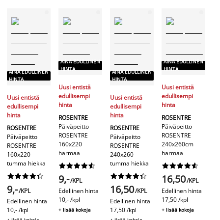
A
AINA EDULLINEN
AINA EDULLINEN
H
HINTA
HINTA
AINA EDULLINEN
AINA EDULLINEN
HINTA
HINTA
Uusi entistä
Uusi entistä
FR
edullisempi
edullisempi
Pä
Uusi entistä
Uusi entistä
hinta
hinta
FR
edullisempi
edullisempi
vi
hinta
hinta
ROSENTRE
ROSENTRE
Päiväpeitto
Päiväpeitto
ROSENTRE
ROSENTRE
ROSENTRE
ROSENTRE
Päiväpeitto
Päiväpeitto
2
160x220
240x260cm
ROSENTRE
ROSENTRE
harmaa
harmaa
160x220
240x260
tumma hiekka
tumma hiekka








































9,-
16,50
/KPL
/KPL
9,-
16,50
/KPL
Edellinen hinta
/KPL
Edellinen hinta
10,- /kpl
17,50 /kpl
Edellinen hinta
Edellinen hinta
10,- /kpl
17,50 /kpl
+ lisää kokoja
+ lisää kokoja
+ lisää kokoja
+ lisää kokoja