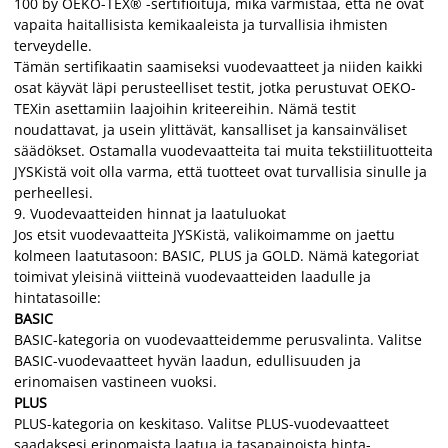
100 by OEKO-TEX® -sertifioituja, mikä varmistaa, että ne ovat
vapaita haitallisista kemikaaleista ja turvallisia ihmisten
terveydelle.
Tämän sertifikaatin saamiseksi vuodevaatteet ja niiden kaikki
osat käyvät läpi perusteelliset testit, jotka perustuvat OEKO-
TEXin asettamiin laajoihin kriteereihin. Nämä testit
noudattavat, ja usein ylittävät, kansalliset ja kansainväliset
säädökset. Ostamalla vuodevaatteita tai muita tekstiilituotteita
JYSKistä voit olla varma, että tuotteet ovat turvallisia sinulle ja
perheellesi.
9.
Vuodevaatteiden hinnat ja laatuluokat
Jos etsit vuodevaatteita JYSKistä, valikoimamme on jaettu
kolmeen laatutasoon: BASIC, PLUS ja GOLD. Nämä kategoriat
toimivat yleisinä viitteinä vuodevaatteiden laadulle ja
hintatasoille:
BASIC
BASIC-kategoria on vuodevaatteidemme perusvalinta. Valitse
BASIC-vuodevaatteet hyvän laadun, edullisuuden ja
erinomaisen vastineen vuoksi.
PLUS
PLUS-kategoria on keskitaso. Valitse PLUS-vuodevaatteet
saadaksesi erinomaista laatua ja tasapainoista hinta-