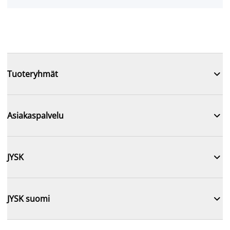

Tuoteryhmät

Asiakaspalvelu

JYSK

JYSK suomi