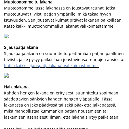
Muotoonommeltu lakana
Muotoonommellussa lakanassa on joustavat reunat, jotka
muotoutuvat tiiviisti patjan ympärille, mikä takaa hyvän
istuvuuden. Sen joustavat kulmat pitävät lakanan paikoillaan.
Katso kaikki muotoonommellut lakanat valikoimastamme
Sijauspatjalakana
Sijauspatjalakana on suunniteltu peittämään patjan päällinen
tiiviisti, ja se pysyy paikoillaan joustaviensa reunojen ansiosta.
Katso kaikki sijauspatjalakanat valikoimastamme
Halkiolakana
Kahden hengen lakana on erityisesti suunniteltu sopimaan
säädettävien sänkyjen kahden hengen yläpatjalle. Tässä
lakanassa on jako päädyssä tai sekä pää- että jalkapäässä,
mikä mahdollistaa kummankin patjan nousemisen tai
laskemisen itsenäisesti ilman, että lakana siirtyy paikaltaan.