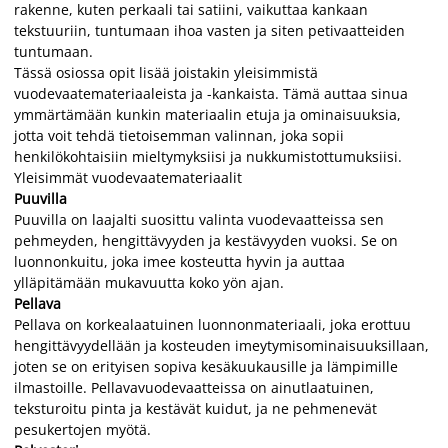
rakenne, kuten perkaali tai satiini, vaikuttaa kankaan
tekstuuriin, tuntumaan ihoa vasten ja siten petivaatteiden
tuntumaan.
Tässä osiossa opit lisää joistakin yleisimmistä
vuodevaatemateriaaleista ja -kankaista. Tämä auttaa sinua
ymmärtämään kunkin materiaalin etuja ja ominaisuuksia,
jotta voit tehdä tietoisemman valinnan, joka sopii
henkilökohtaisiin mieltymyksiisi ja nukkumistottumuksiisi.
Yleisimmät vuodevaatemateriaalit
Puuvilla
Puuvilla on laajalti suosittu valinta vuodevaatteissa sen
pehmeyden, hengittävyyden ja kestävyyden vuoksi. Se on
luonnonkuitu, joka imee kosteutta hyvin ja auttaa
ylläpitämään mukavuutta koko yön ajan.
Pellava
Pellava on korkealaatuinen luonnonmateriaali, joka erottuu
hengittävyydellään ja kosteuden imeytymisominaisuuksillaan,
joten se on erityisen sopiva kesäkuukausille ja lämpimille
ilmastoille. Pellavavuodevaatteissa on ainutlaatuinen,
teksturoitu pinta ja kestävät kuidut, ja ne pehmenevät
pesukertojen myötä.