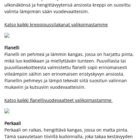
ulkonäkönsä ja hengittävyytensä ansiosta kreppi on suosittu
valinta lämpimän sään vuodevaatteisiin.
Katso kaikki kreppipussilakanat valikoimastamme
Flanelli
Flanelli on pehmeä ja lämmin kangas, jossa on harjattu pinta,
mikä luo kodikkaan ja miellyttävän tunteen. Puuvillasta tai
puuvillasekoitteesta valmistettu flanelli sopii erinomaisesti
viileämpiin säihin sen erinomaisen eristyskyvyn ansiosta.
Flanellin pehmeys ja lämpö tekevät siitä suositun valinnan
mukaviin ja kutsuviin vuodevaatteisiin.
Katso kaikki flanellivuodevaatteet valikoimastamme
Perkaali
Perkaali on raikas, hengittävä kangas, jossa on matta pinta.
Tämä saavutetaan tiiviillä kudonnalla, joka takaa kestävyyden