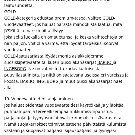
laatusuhdetta.
GOLD
GOLD-kategoria edustaa premium-tasoa. Valitse GOLD-
vuodevaatteet, jos haluat parasta mahdollista laatua, mitä
JYSKiltä ja markkinoilta löytyy.
Jokaisella luokalla on omat etunsa, ja koska vaihtoehtoja on
niin paljon, voit olla varma, että löydät tarpeisiisi sopivat
vuodevaatteet.
GOLD-laatusarjasta löydät monia asiakkaidemme
suosikkipetivaatteita, kuten pussilakanasarjat
BARBO
ja
INGEBORG
. Ne on valmistettu korkealaatuisesta
puuvillasatiinista, ja niitä on saatavana useissa eri väreissä ja
koossa.
BARBO, INGEBORG ja muut pussilakanasarjat näet
alla.
10.
Vuodevaatteiden suojaaminen
Jos haluat pidentää vuodevaatteidesi käyttöikää ja ylläpitää
puhtaampaa ja terveellisempää nukkumisympäristöä,
patjasuojat ja tyynynsuojat ovat erinomaisia lisävarusteita.
Nämä suojakerrokset toimivat esteenä päivittäistä kulumista
vastaan ja suojaavat patjaasi, sijauspatjaasi ja tyynyjäsi