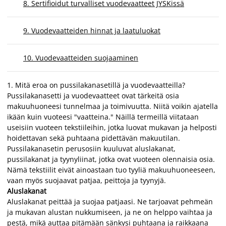
8. Sertifioidut turvalliset vuodevaatteet JYSKissä
9. Vuodevaatteiden hinnat ja laatuluokat
10. Vuodevaatteiden suojaaminen
1. Mitä eroa on pussilakanasetillä ja vuodevaatteilla?
Pussilakanasetti ja vuodevaatteet ovat tärkeitä osia
makuuhuoneesi tunnelmaa ja toimivuutta. Niitä voikin ajatella
ikään kuin vuoteesi "vaatteina." Näillä termeillä viitataan
useisiin vuoteen tekstiileihin, jotka luovat mukavan ja helposti
hoidettavan sekä puhtaana pidettävän makuutilan.
Pussilakanasetin perusosiin kuuluvat aluslakanat,
pussilakanat ja tyynyliinat, jotka ovat vuoteen olennaisia osia.
Nämä tekstiilit eivät ainoastaan tuo tyyliä makuuhuoneeseen,
vaan myös suojaavat patjaa, peittoja ja tyynyjä.
Aluslakanat
Aluslakanat peittää ja suojaa patjaasi. Ne tarjoavat pehmeän
ja mukavan alustan nukkumiseen, ja ne on helppo vaihtaa ja
pestä, mikä auttaa pitämään sänkysi puhtaana ja raikkaana