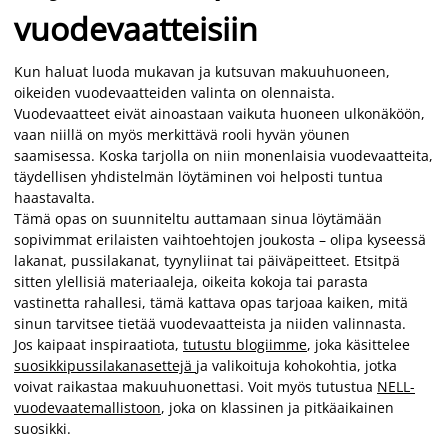
vuodevaatteisiin
Kun haluat luoda mukavan ja kutsuvan makuuhuoneen,
oikeiden vuodevaatteiden valinta on olennaista.
Vuodevaatteet eivät ainoastaan vaikuta huoneen ulkonäköön,
vaan niillä on myös merkittävä rooli hyvän yöunen
saamisessa. Koska tarjolla on niin monenlaisia vuodevaatteita,
täydellisen yhdistelmän löytäminen voi helposti tuntua
haastavalta.
Tämä opas on suunniteltu auttamaan sinua löytämään
sopivimmat erilaisten vaihtoehtojen joukosta – olipa kyseessä
lakanat, pussilakanat, tyynyliinat tai päiväpeitteet. Etsitpä
sitten ylellisiä materiaaleja, oikeita kokoja tai parasta
vastinetta rahallesi, tämä kattava opas tarjoaa kaiken, mitä
sinun tarvitsee tietää vuodevaatteista ja niiden valinnasta.
Jos kaipaat inspiraatiota,
tutustu blogiimme
, joka käsittelee
suosikkipussilakanasettejä
ja valikoituja kohokohtia, jotka
voivat raikastaa makuuhuonettasi. Voit myös tutustua
NELL-
vuodevaatemallistoon
, joka on klassinen ja pitkäaikainen
suosikki.