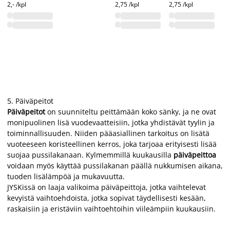
3,-
2,- /kpl
2,75 /kpl
2,75 /kpl
5.
Päiväpeitot
Päiväpeitot
on suunniteltu peittämään koko sänky, ja ne ovat
monipuolinen lisä vuodevaatteisiin, jotka yhdistävät tyylin ja
toiminnallisuuden. Niiden pääasiallinen tarkoitus on lisätä
vuoteeseen koristeellinen kerros, joka tarjoaa erityisesti lisää
suojaa pussilakanaan. Kylmemmillä kuukausilla
päiväpeittoa
voidaan myös käyttää pussilakanan päällä nukkumisen aikana,
tuoden lisälämpöä ja mukavuutta.
JYSKissä on laaja valikoima päiväpeittoja, jotka vaihtelevat
kevyistä vaihtoehdoista, jotka sopivat täydellisesti kesään,
raskaisiin ja eristäviin vaihtoehtoihin viileämpiin kuukausiin.