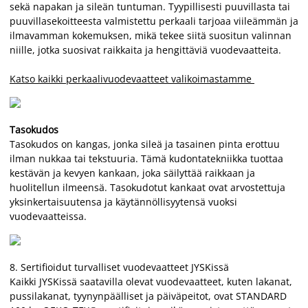
sekä napakan ja sileän tuntuman. Tyypillisesti puuvillasta tai
puuvillasekoitteesta valmistettu perkaali tarjoaa viileämmän ja
ilmavamman kokemuksen, mikä tekee siitä suositun valinnan
niille, jotka suosivat raikkaita ja hengittäviä vuodevaatteita.
Katso kaikki perkaalivuodevaatteet valikoimastamme
Tasokudos
Tasokudos on kangas, jonka sileä ja tasainen pinta erottuu
ilman nukkaa tai tekstuuria. Tämä kudontatekniikka tuottaa
kestävän ja kevyen kankaan, joka säilyttää raikkaan ja
huolitellun ilmeensä. Tasokudotut kankaat ovat arvostettuja
yksinkertaisuutensa ja käytännöllisyytensä vuoksi
vuodevaatteissa.
8.
Sertifioidut turvalliset vuodevaatteet JYSKissä
Kaikki JYSKissä saatavilla olevat vuodevaatteet, kuten lakanat,
pussilakanat, tyynynpäälliset ja päiväpeitot, ovat STANDARD