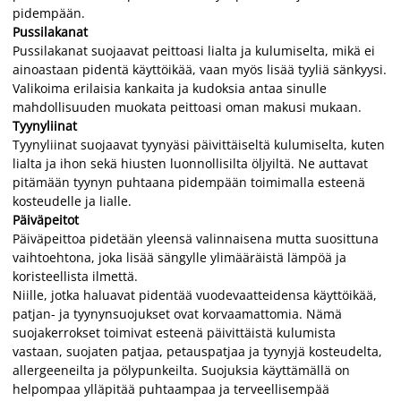
pidempään.
Pussilakanat
Pussilakanat suojaavat peittoasi lialta ja kulumiselta, mikä ei
ainoastaan pidentä käyttöikää, vaan myös lisää tyyliä sänkyysi.
Valikoima erilaisia kankaita ja kudoksia antaa sinulle
mahdollisuuden muokata peittoasi oman makusi mukaan.
Tyynyliinat
Tyynyliinat suojaavat tyynyäsi päivittäiseltä kulumiselta, kuten
lialta ja ihon sekä hiusten luonnollisilta öljyiltä. Ne auttavat
pitämään tyynyn puhtaana pidempään toimimalla esteenä
kosteudelle ja lialle.
Päiväpeitot
Päiväpeittoa pidetään yleensä valinnaisena mutta suosittuna
vaihtoehtona, joka lisää sängylle ylimääräistä lämpöä ja
koristeellista ilmettä.
Niille, jotka haluavat pidentää vuodevaatteidensa käyttöikää,
patjan- ja tyynynsuojukset ovat korvaamattomia. Nämä
suojakerrokset toimivat esteenä päivittäistä kulumista
vastaan, suojaten patjaa, petauspatjaa ja tyynyjä kosteudelta,
allergeeneilta ja pölypunkeilta. Suojuksia käyttämällä on
helpompaa ylläpitää puhtaampaa ja terveellisempää