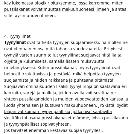
käy lukemassa
blogikirjoituksemme, jossa kerromme, miten
pussilakanat voivat muuttaa makuuhuoneesi ilme
en ja antaa
sille täysin uuden ilmeen.
4.
Tyynyliinat
Tyynyliinat
ovat tärkeitä tyynyjen suojaamiseksi, näin ollen ne
ovat olennainen osa mitä tahansa vuodevaatetta. Erityisesti
tyynyjä varten suunnitellut tyynyliinat suojaavat niitä lialta,
öljyiltä ja kulumiselta, samalla lisäten mukavuutta
unielämykseesi. Kuten pussilakanat, myös tyynyliinat ovat
helposti irrotettavissa ja pestäviä, mikä helpottaa tyynyjen
suojaamista ja niiden raikkaana ja puhtaana pitämistä.
Suojaavan ominaisuuden lisäksi tyynyliinoja on saatavana eri
kankaita, värejä ja malleja, joiden avulla voit sovittaa ne
yhteen pussilakanoiden ja muiden vuodevaatteiden kanssa ja
luoda yhtenäisen ja kutsuvan makuuhuoneen. JYSKistä löydät
laajan valikoiman tyynynpäällisiä, jotka ovat saatavilla
yksittäin
tai
osana pussilakanasettejämme
, joissa pussilakana
ja tyynynpäälliset sopivat yhteen.
Jos tarvitset enemmän kestävää suojaa tyynyllesi,