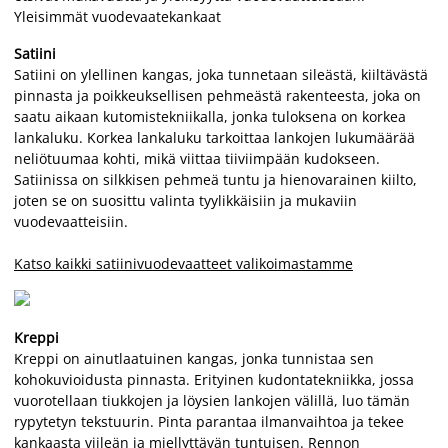
Yleisimmät vuodevaatekankaat
Satiini
Satiini on ylellinen kangas, joka tunnetaan sileästä, kiiltävästä
pinnasta ja poikkeuksellisen pehmeästä rakenteesta, joka on
saatu aikaan kutomistekniikalla, jonka tuloksena on korkea
lankaluku. Korkea lankaluku tarkoittaa lankojen lukumäärää
neliötuumaa kohti, mikä viittaa tiiviimpään kudokseen.
Satiinissa on silkkisen pehmeä tuntu ja hienovarainen kiilto,
joten se on suosittu valinta tyylikkäisiin ja mukaviin
vuodevaatteisiin.
Katso kaikki satiinivuodevaatteet valikoimastamme
Kreppi
Kreppi on ainutlaatuinen kangas, jonka tunnistaa sen
kohokuvioidusta pinnasta. Erityinen kudontatekniikka, jossa
vuorotellaan tiukkojen ja löysien lankojen välillä, luo tämän
rypytetyn tekstuurin. Pinta parantaa ilmanvaihtoa ja tekee
kankaasta viileän ja miellyttävän tuntuisen. Rennon