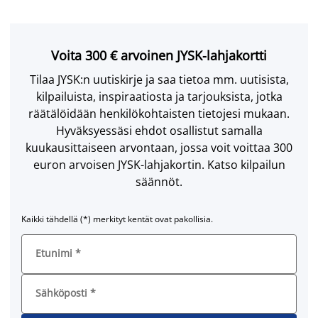
Voita 300 € arvoinen JYSK-lahjakortti
Tilaa JYSK:n uutiskirje ja saa tietoa mm. uutisista,
kilpailuista, inspiraatiosta ja tarjouksista, jotka
räätälöidään henkilökohtaisten tietojesi mukaan.
Hyväksyessäsi ehdot osallistut samalla
kuukausittaiseen arvontaan, jossa voit voittaa 300
euron arvoisen JYSK-lahjakortin. Katso kilpailun
säännöt.
Kaikki tähdellä (*) merkityt kentät ovat pakollisia.
Etunimi
*
Sähköposti
*