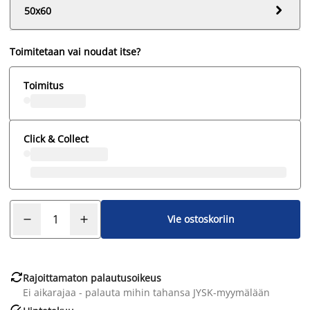

50x60
Toimitetaan vai noudat itse?
Toimitus
Click & Collect
Vie ostoskoriin

Rajoittamaton palautusoikeus
Ei aikarajaa - palauta mihin tahansa JYSK-myymälään
