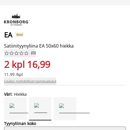
EA
Gold
Satiinityynyliina EA 50x60 hiekka
(
0
)










2 kpl 16,99
11,99 /kpl
Lisäksi mahdolliset toimituskulut
Väri
: Hiekka
Tyynyliinan koko