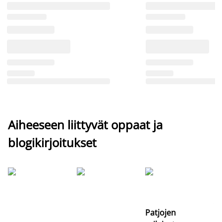
Aiheeseen liittyvät oppaat ja
blogikirjoitukset
Si
uu
va
Patjojen