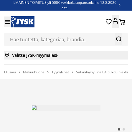
ILMAINEN TOIMITUS yli 500€ verkkokauppaostoksille 12.8.2026

asti
Parempiin uniin - Säästä jopa 60%





Sijauspatjoja - Säästä jopa 60%

Jenkkisänkyjä - Säästä jopa 60%



Valitse JYSK-myymäläsi

Etusivu
Makuuhuone
Tyynyliinat
Satiinityynyliina EA 50x60 hiekka


