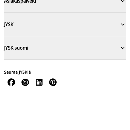

Asiakaspalvelu

JYSK

JYSK suomi
Seuraa JYSKiä



