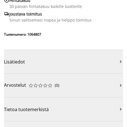
Hintatakuu
30 päivän hintatakuu kaikille tuotteille

Joustava toimitus
Sinun valitsemasi nopea ja helppo toimitus
Tuotenumero: 1064807
Lisätiedot

Arvostelut
(
0
)











Tietoa tuotemerkistä
