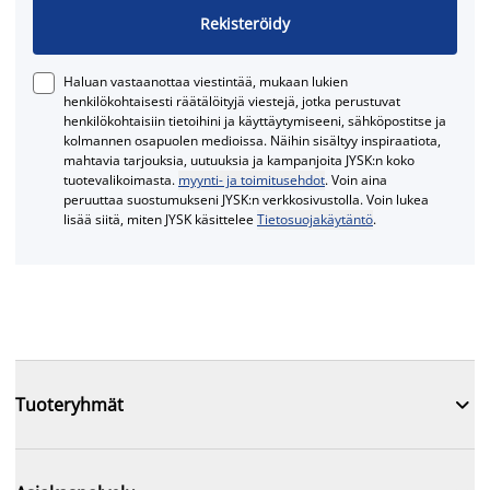
Rekisteröidy
Haluan vastaanottaa viestintää, mukaan lukien
henkilökohtaisesti räätälöityjä viestejä, jotka perustuvat
henkilökohtaisiin tietoihini ja käyttäytymiseeni, sähköpostitse ja
kolmannen osapuolen medioissa. Näihin sisältyy inspiraatiota,
mahtavia tarjouksia, uutuuksia ja kampanjoita JYSK:n koko
tuotevalikoimasta.
myynti- ja toimitusehdot
. Voin aina
peruuttaa suostumukseni JYSK:n verkkosivustolla. Voin lukea
lisää siitä, miten JYSK käsittelee
Tietosuojakäytäntö
.

Tuoteryhmät