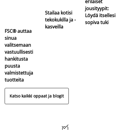
erilaiset
jousityypit:
Stailaa kotisi
Löydä itsellesi
tekokukilla ja -
sopiva tuki
kasveilla
FSC® auttaa
sinua
valitsemaan
vastuullisesti
hankitusta
puusta
valmistettuja
tuotteita
Katso kaikki oppaat ja blogit
