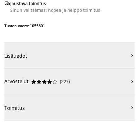

Joustava toimitus
Sinun valitsemasi nopea ja helppo toimitus
Tuotenumero: 1055601
Lisätiedot

Arvostelut
(
227
)











Toimitus
