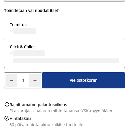
Toimitetaan vai noudat itse?
Toimitus
Click & Collect
Vie ostoskoriin

Rajoittamaton palautusoikeus
Ei aikarajaa - palauta mihin tahansa JYSK-myymälään

Hintatakuu
30 päivän hintatakuu kaikille tuotteille