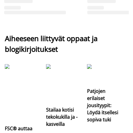
Aiheeseen liittyvät oppaat ja
blogikirjoitukset
Si
uu
va
Patjojen
erilaiset
jousityypit:
Stailaa kotisi
Löydä itsellesi
tekokukilla ja -
sopiva tuki
kasveilla
FSC® auttaa