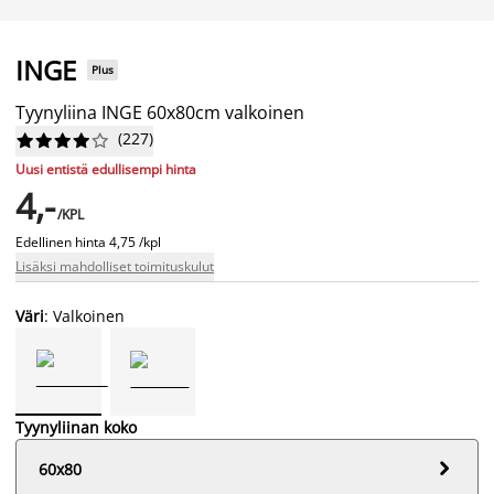
INGE
Plus
Tyynyliina INGE 60x80cm valkoinen
(
227
)










Uusi entistä edullisempi hinta
4,-
/KPL
Edellinen hinta
4,75 /kpl
Lisäksi mahdolliset toimituskulut
Väri
: Valkoinen
Tyynyliinan koko

60x80