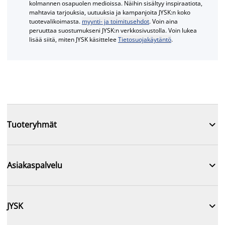
kolmannen osapuolen medioissa. Näihin sisältyy inspiraatiota,
mahtavia tarjouksia, uutuuksia ja kampanjoita JYSK:n koko
tuotevalikoimasta.
myynti- ja toimitusehdot
. Voin aina
peruuttaa suostumukseni JYSK:n verkkosivustolla. Voin lukea
lisää siitä, miten JYSK käsittelee
Tietosuojakäytäntö
.

Tuoteryhmät

Asiakaspalvelu

JYSK