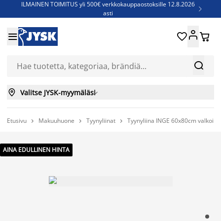
ILMAINEN TOIMITUS yli 500€ verkkokauppaostoksille 12.8.2026

asti
Parempiin uniin - Säästä jopa 60%





Sijauspatjoja - Säästä jopa 60%

Jenkkisänkyjä - Säästä jopa 60%



Valitse JYSK-myymäläsi

Etusivu
Makuuhuone
Tyynyliinat
Tyynyliina INGE 60x80cm valkoin



AINA EDULLINEN HINTA