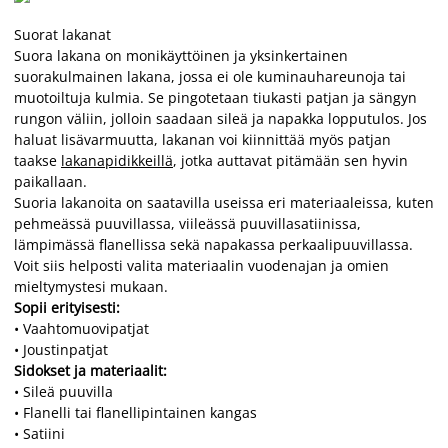
Suorat lakanat
Suora lakana on monikäyttöinen ja yksinkertainen
suorakulmainen lakana, jossa ei ole kuminauhareunoja tai
muotoiltuja kulmia. Se pingotetaan tiukasti patjan ja sängyn
rungon väliin, jolloin saadaan sileä ja napakka lopputulos. Jos
haluat lisävarmuutta, lakanan voi kiinnittää myös patjan
taakse
lakanapidikkeillä
, jotka auttavat pitämään sen hyvin
paikallaan.
Suoria lakanoita on saatavilla useissa eri materiaaleissa, kuten
pehmeässä puuvillassa, viileässä puuvillasatiinissa,
lämpimässä flanellissa sekä napakassa perkaalipuuvillassa.
Voit siis helposti valita materiaalin vuodenajan ja omien
mieltymystesi mukaan.
Sopii erityisesti:
• Vaahtomuovipatjat
• Joustinpatjat
Sidokset ja materiaalit:
• Sileä puuvilla
• Flanelli tai flanellipintainen kangas
• Satiini