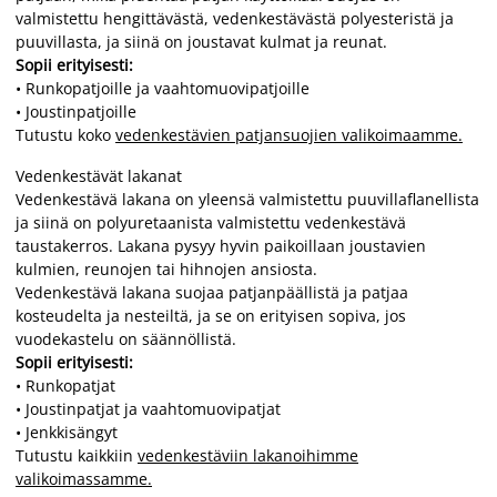
valmistettu hengittävästä, vedenkestävästä polyesteristä ja
puuvillasta, ja siinä on joustavat kulmat ja reunat.
Sopii erityisesti:
• Runkopatjoille ja vaahtomuovipatjoille
• Joustinpatjoille
Tutustu koko
vedenkestävien patjansuojien valikoimaamme.
Vedenkestävät lakanat
Vedenkestävä lakana on yleensä valmistettu puuvillaflanellista
ja siinä on polyuretaanista valmistettu vedenkestävä
taustakerros. Lakana pysyy hyvin paikoillaan joustavien
kulmien, reunojen tai hihnojen ansiosta.
Vedenkestävä lakana suojaa patjanpäällistä ja patjaa
kosteudelta ja nesteiltä, ja se on erityisen sopiva, jos
vuodekastelu on säännöllistä.
Sopii erityisesti:
• Runkopatjat
• Joustinpatjat ja vaahtomuovipatjat
• Jenkkisängyt
Tutustu kaikkiin
vedenkestäviin lakanoihimme
valikoimassamme.