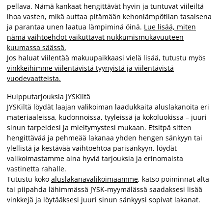
pellava. Nämä kankaat hengittävät hyvin ja tuntuvat viileiltä
ihoa vasten, mikä auttaa pitämään kehonlämpötilan tasaisena
ja parantaa unen laatua lämpiminä öinä.
Lue lisää, miten
nämä vaihtoehdot vaikuttavat nukkumismukavuuteen
kuumassa säässä.
Jos haluat viilentää makuupaikkaasi vielä lisää, tutustu myös
vinkkeihimme viilentävistä tyynyistä ja viilentävistä
vuodevaatteista.
Huipputarjouksia JYSKiltä
JYSKiltä löydät laajan valikoiman laadukkaita aluslakanoita eri
materiaaleissa, kudonnoissa, tyyleissä ja kokoluokissa – juuri
sinun tarpeidesi ja mieltymystesi mukaan. Etsitpä sitten
hengittävää ja pehmeää lakanaa yhden hengen sänkyyn tai
ylellistä ja kestävää vaihtoehtoa parisänkyyn, löydät
valikoimastamme aina hyviä tarjouksia ja erinomaista
vastinetta rahalle.
Tutustu koko
aluslakanavalikoimaamme
, katso poiminnat alta
tai piipahda lähimmässä JYSK-myymälässä saadaksesi lisää
vinkkejä ja löytääksesi juuri sinun sänkyysi sopivat lakanat.