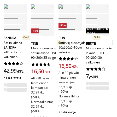
-50%
AINA EDULLINEN
A
-50%
HINTA
H
Gold
Gold
SANDRA
ELIN
Satiinilakana
Satiinisijauspatjalakana
Gold
Bas
TINE
BENTE
D
SANDRA
90x200x6-10cm
Muotoonommeltu
Muotoonommeltu
M
240x260cm
valkoinen
satiinilakana TINE
lakana BENTE
la
valkoinen
90x200x35 beige
90x200x30
90










valkoinen
va




















16,50
/KPL










42,99
16,50
/KPL
/KPL
Alin 30 päivän
7,-
1
/KPL
hinta ennen
+ lisää kokoja
Alin 30 päivän
kampanjaa:
hinta ennen
+ 
32,99 /kpl
kampanjaa:
(-50%)
32,99 /kpl
Normaalihinta:
(-50%)
32,99 /kpl
Normaalihinta:
(-50%)
32,99 /kpl
(-50%)
+ lisää kokoja