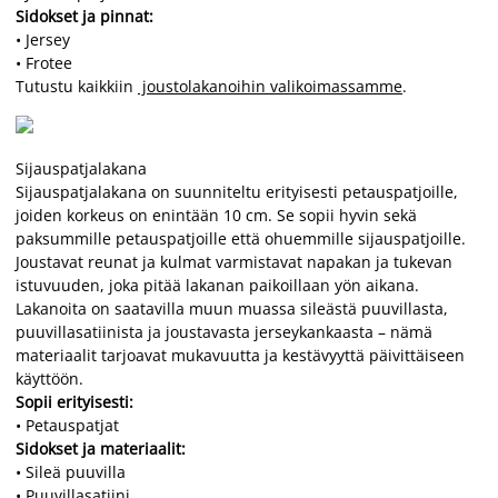
Sidokset ja pinnat:
• Jersey
• Frotee
Tutustu kaikkiin
joustolakanoihin valikoimassamme
.
Sijauspatjalakana
Sijauspatjalakana on suunniteltu erityisesti petauspatjoille,
joiden korkeus on enintään 10 cm. Se sopii hyvin sekä
paksummille petauspatjoille että ohuemmille sijauspatjoille.
Joustavat reunat ja kulmat varmistavat napakan ja tukevan
istuvuuden, joka pitää lakanan paikoillaan yön aikana.
Lakanoita on saatavilla muun muassa sileästä puuvillasta,
puuvillasatiinista ja joustavasta jerseykankaasta – nämä
materiaalit tarjoavat mukavuutta ja kestävyyttä päivittäiseen
käyttöön.
Sopii erityisesti:
• Petauspatjat
Sidokset ja materiaalit:
• Sileä puuvilla
• Puuvillasatiini