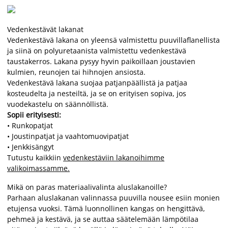
Vedenkestävät lakanat
Vedenkestävä lakana on yleensä valmistettu puuvillaflanellista
ja siinä on polyuretaanista valmistettu vedenkestävä
taustakerros. Lakana pysyy hyvin paikoillaan joustavien
kulmien, reunojen tai hihnojen ansiosta.
Vedenkestävä lakana suojaa patjanpäällistä ja patjaa
kosteudelta ja nesteiltä, ja se on erityisen sopiva, jos
vuodekastelu on säännöllistä.
Sopii erityisesti:
• Runkopatjat
• Joustinpatjat ja vaahtomuovipatjat
• Jenkkisängyt
Tutustu kaikkiin
vedenkestäviin lakanoihimme
valikoimassamme.
Mikä on paras materiaalivalinta aluslakanoille?
Parhaan aluslakanan valinnassa puuvilla nousee esiin monien
etujensa vuoksi. Tämä luonnollinen kangas on hengittävä,
pehmeä ja kestävä, ja se auttaa säätelemään lämpötilaa