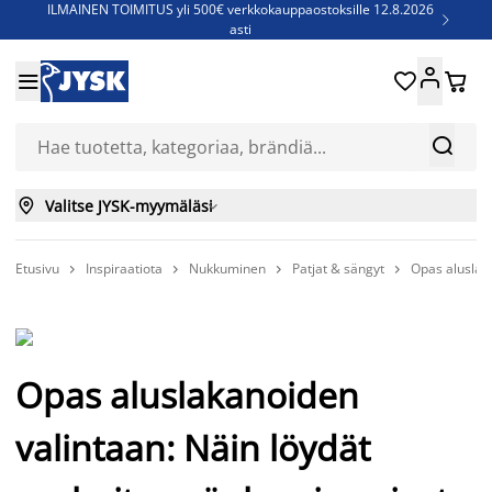
ILMAINEN TOIMITUS yli 500€ verkkokauppaostoksille 12.8.2026

asti
Parempiin uniin - Säästä jopa 60%





Sijauspatjoja - Säästä jopa 60%

Jenkkisänkyjä - Säästä jopa 60%



Valitse JYSK-myymäläsi

Etusivu
Inspiraatiota
Nukkuminen
Patjat & sängyt
Opas aluslaka




Opas aluslakanoiden
valintaan: Näin löydät