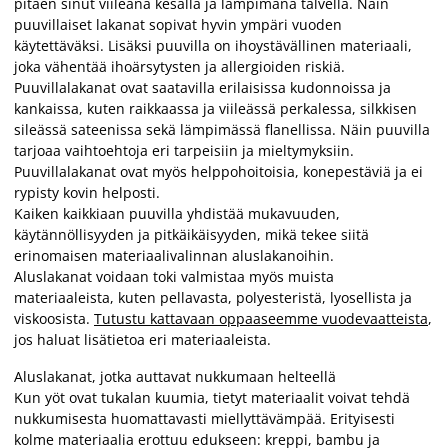
pitäen sinut viileänä kesällä ja lämpimänä talvella. Näin
puuvillaiset lakanat sopivat hyvin ympäri vuoden
käytettäväksi. Lisäksi puuvilla on ihoystävällinen materiaali,
joka vähentää ihoärsytysten ja allergioiden riskiä.
Puuvillalakanat ovat saatavilla erilaisissa kudonnoissa ja
kankaissa, kuten raikkaassa ja viileässä perkalessa, silkkisen
sileässä sateenissa sekä lämpimässä flanellissa. Näin puuvilla
tarjoaa vaihtoehtoja eri tarpeisiin ja mieltymyksiin.
Puuvillalakanat ovat myös helppohoitoisia, konepestäviä ja ei
rypisty kovin helposti.
Kaiken kaikkiaan puuvilla yhdistää mukavuuden,
käytännöllisyyden ja pitkäikäisyyden, mikä tekee siitä
erinomaisen materiaalivalinnan aluslakanoihin.
Aluslakanat voidaan toki valmistaa myös muista
materiaaleista, kuten pellavasta, polyesteristä, lyosellista ja
viskoosista.
Tutustu kattavaan oppaaseemme vuodevaatteista
,
jos haluat lisätietoa eri materiaaleista.
Aluslakanat, jotka auttavat nukkumaan helteellä
Kun yöt ovat tukalan kuumia, tietyt materiaalit voivat tehdä
nukkumisesta huomattavasti miellyttävämpää. Erityisesti
kolme materiaalia erottuu edukseen: kreppi, bambu ja