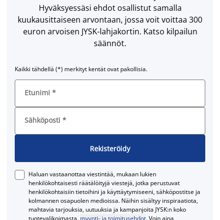
Hyväksyessäsi ehdot osallistut samalla
kuukausittaiseen arvontaan, jossa voit voittaa 300
euron arvoisen JYSK-lahjakortin. Katso kilpailun
säännöt.
Kaikki tähdellä (*) merkityt kentät ovat pakollisia.
Etunimi
*
Sähköposti
*
Rekisteröidy
Haluan vastaanottaa viestintää, mukaan lukien
henkilökohtaisesti räätälöityjä viestejä, jotka perustuvat
henkilökohtaisiin tietoihini ja käyttäytymiseeni, sähköpostitse ja
kolmannen osapuolen medioissa. Näihin sisältyy inspiraatiota,
mahtavia tarjouksia, uutuuksia ja kampanjoita JYSK:n koko
tuotevalikoimasta.
myynti- ja toimitusehdot
. Voin aina