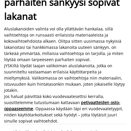
parhaiten sänkyysi sopivat
lakanat
Aluslakanoiden valinta voi olla yllättävän hankalaa, sillä
vaihtoehtoja on runsaasti erilaisista materiaaleista ja
kokovaihtoehdoista alkaen. Olitpa sitten uusimassa nykyisiä
lakanoitasi tai hankkimassa lakanoita uuteen sänkyyn, on
tärkeää ymmärtää, millaisia vaihtoehtoja on tarjolla, ja miten
löytää omaan tarpeeseen parhaiten sopivat.
JYSKiltä löydät laajan valikoiman aluslakanoita, jotka on
suunniteltu vastaamaan erilaisia käyttötarpeita ja
mieltymyksiä. Valikoimassa on vaihtoehtoja niin materiaalin,
istuvuuden kuin hintatasonkin mukaan, joten jokaiselle löytyy
jotakin.
Jos haluat päivittää koko vuodevaatesettisi kerralla,
suosittelemme tutustumaan kattavaan
petivaatteiden osto-
oppaaseemme
. Oppaassa käydään läpi eri vuodevaatetyypit,
niiden käyttötarkoitukset sekä hyödyt – jotta löytäisit juuri
sinulle sopivat vaihtoehdot.