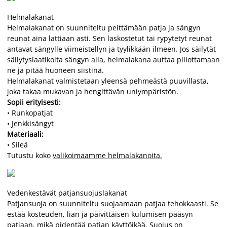
Helmalakanat
Helmalakanat on suunniteltu peittämään patja ja sängyn
reunat aina lattiaan asti. Sen laskostetut tai rypytetyt reunat
antavat sängylle viimeistellyn ja tyylikkään ilmeen. Jos säilytät
säilytyslaatikoita sängyn alla, helmalakana auttaa piilottamaan
ne ja pitää huoneen siistinä.
Helmalakanat valmistetaan yleensä pehmeästä puuvillasta,
joka takaa mukavan ja hengittävän uniympäristön.
Sopii erityisesti:
• Runkopatjat
• Jenkkisängyt
Materiaali:
• Sileä
Tutustu koko
valikoimaamme helmalakanoita.
Vedenkestävät patjansuojuslakanat
Patjansuoja on suunniteltu suojaamaan patjaa tehokkaasti. Se
estää kosteuden, lian ja päivittäisen kulumisen pääsyn
patjaan, mikä pidentää patjan käyttöikää. Suojus on