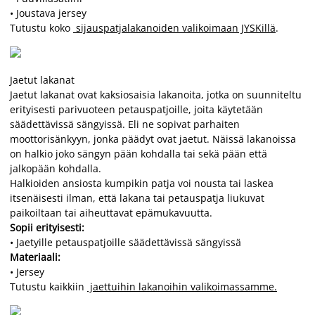
• Joustava jersey
Tutustu koko
sijauspatjalakanoiden valikoimaan JYSKillä
.
Jaetut lakanat
Jaetut lakanat ovat kaksiosaisia lakanoita, jotka on suunniteltu
erityisesti parivuoteen petauspatjoille, joita käytetään
säädettävissä sängyissä. Eli ne sopivat parhaiten
moottorisänkyyn, jonka päädyt ovat jaetut. Näissä lakanoissa
on halkio joko sängyn pään kohdalla tai sekä pään että
jalkopään kohdalla.
Halkioiden ansiosta kumpikin patja voi nousta tai laskea
itsenäisesti ilman, että lakana tai petauspatja liukuvat
paikoiltaan tai aiheuttavat epämukavuutta.
Sopii erityisesti:
• Jaetyille petauspatjoille säädettävissä sängyissä
Materiaali:
• Jersey
Tutustu kaikkiin
jaettuihin lakanoihin valikoimassamme.