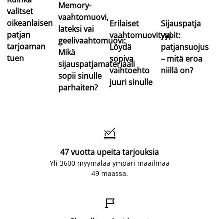
Memory-
valitset
vaahtomuovi,
oikeanlaisen
Erilaiset
Sijauspatja
lateksi vai
patjan
vaahtomuovityypit:
vai
geelivaahtomuovi:
tarjoaman
Löydä
patjansuojus
Mikä
tuen
sopiva
– mitä eroa
sijauspatjamateriaali
vaihtoehto
niillä on?
sopii sinulle
juuri sinulle
parhaiten?

47 vuotta upeita tarjouksia
Yli 3600 myymälää ympäri maailmaa
49 maassa.
