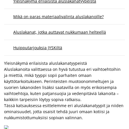
Yleisnäkymä erilaisista aluslakanatyypeistä
Mikä on paras materiaalivalinta aluslakanoille?
Aluslakanat, jotka auttavat nukkumaan helteellä
Huipputarjouksia JYSKiltä
Yleisnäkymä erilaisista aluslakanatyypeistä
Aluslakanoita valittaessa on hyvä tutustua eri vaihtoehtoihin
ja miettiä, mikä tyyppi sopii parhaiten omaan
käyttötarkoitukseen. Perinteisten muotoonommeltujen ja
suorien lakanoiden lisäksi saatavilla on myös erikoisempia
vaihtoehtoja, kuten patjansuojia ja vedenpitäviä lakanoita –
kaikkiin tarpeisiin löytyy sopiva ratkaisu.
Tässä katsauksessa esittelemme eri aluslakanatyypit ja niiden
ominaisuudet, jotta osaisit tehdä juuri omaan kotiisi ja
nukkumistottumuksiisi sopivan valinnan.