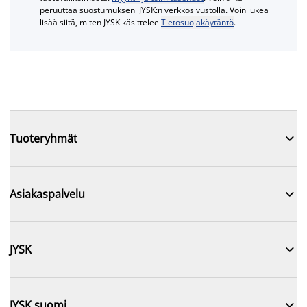
peruuttaa suostumukseni JYSK:n verkkosivustolla. Voin lukea
lisää siitä, miten JYSK käsittelee
Tietosuojakäytäntö
.

Tuoteryhmät

Asiakaspalvelu

JYSK

JYSK suomi