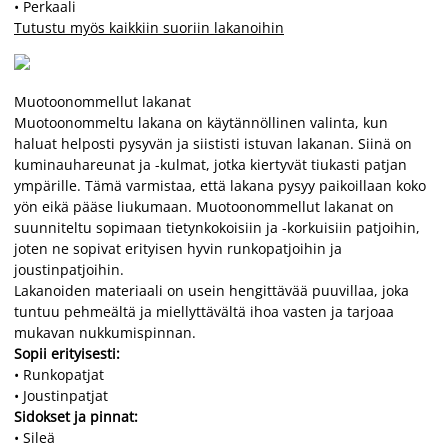
• Perkaali
Tutustu myös kaikkiin suoriin lakanoihin
Muotoonommellut lakanat
Muotoonommeltu lakana on käytännöllinen valinta, kun
haluat helposti pysyvän ja siististi istuvan lakanan. Siinä on
kuminauhareunat ja -kulmat, jotka kiertyvät tiukasti patjan
ympärille. Tämä varmistaa, että lakana pysyy paikoillaan koko
yön eikä pääse liukumaan. Muotoonommellut lakanat on
suunniteltu sopimaan tietynkokoisiin ja -korkuisiin patjoihin,
joten ne sopivat erityisen hyvin runkopatjoihin ja
joustinpatjoihin.
Lakanoiden materiaali on usein hengittävää puuvillaa, joka
tuntuu pehmeältä ja miellyttävältä ihoa vasten ja tarjoaa
mukavan nukkumispinnan.
Sopii erityisesti:
• Runkopatjat
• Joustinpatjat
Sidokset ja pinnat:
• Sileä