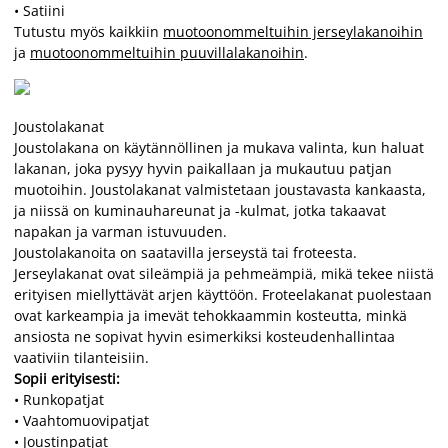
• Satiini
Tutustu myös kaikkiin
muotoonommeltuihin jerseylakanoihin
ja
muotoonommeltuihin puuvillalakanoihin
.
Joustolakanat
Joustolakana on käytännöllinen ja mukava valinta, kun haluat
lakanan, joka pysyy hyvin paikallaan ja mukautuu patjan
muotoihin. Joustolakanat valmistetaan joustavasta kankaasta,
ja niissä on kuminauhareunat ja -kulmat, jotka takaavat
napakan ja varman istuvuuden.
Joustolakanoita on saatavilla jerseystä tai froteesta.
Jerseylakanat ovat sileämpiä ja pehmeämpiä, mikä tekee niistä
erityisen miellyttävät arjen käyttöön. Froteelakanat puolestaan
ovat karkeampia ja imevät tehokkaammin kosteutta, minkä
ansiosta ne sopivat hyvin esimerkiksi kosteudenhallintaa
vaativiin tilanteisiin.
Sopii erityisesti:
• Runkopatjat
• Vaahtomuovipatjat
• Joustinpatjat