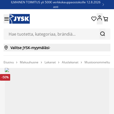
ILMAINEN TOIMITUS yli 500€ verkkokauppaostoksille 12.8.2026

asti
Parempiin uniin - Säästä jopa 60%





Sijauspatjoja - Säästä jopa 60%

Jenkkisänkyjä - Säästä jopa 60%



Valitse JYSK-myymäläsi

Etusivu
Makuuhuone
Lakanat
Aluslakanat
Muotoonommeltu sat




-50%