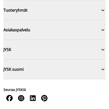

Tuoteryhmät

Asiakaspalvelu

JYSK

JYSK suomi
Seuraa JYSKiä



