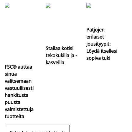
Si
uu
va
Patjojen
erilaiset
jousityypit:
Stailaa kotisi
Löydä itsellesi
tekokukilla ja -
sopiva tuki
kasveilla
FSC® auttaa
sinua
valitsemaan
vastuullisesti
hankitusta
puusta
valmistettuja
tuotteita