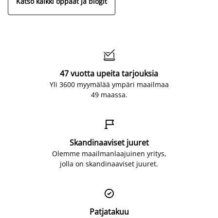
Katso kaikki oppaat ja blogit

47 vuotta upeita tarjouksia
Yli 3600 myymälää ympäri maailmaa
49 maassa.

Skandinaaviset juuret
Olemme maailmanlaajuinen yritys,
jolla on skandinaaviset juuret.

Patjatakuu