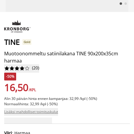
TINE
Gold
Muotoonommeltu satiinilakana TINE 90x200x35cm
harmaa
(
20
)










-50%
16,50
/KPL
Alin 30 päivän hinta ennen kampanjaa: 32,99 /kpl (-50%)
Normaalihinta: 32,99 /kpl (-50%)
Lisäksi mahdolliset toimituskulut
Väri
: Harmaa