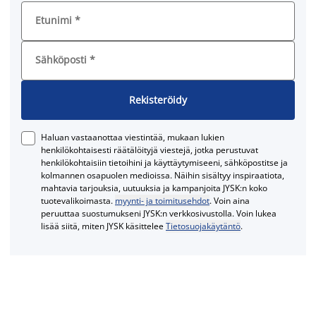
Etunimi
*
Sähköposti
*
Rekisteröidy
Haluan vastaanottaa viestintää, mukaan lukien
henkilökohtaisesti räätälöityjä viestejä, jotka perustuvat
henkilökohtaisiin tietoihini ja käyttäytymiseeni, sähköpostitse ja
kolmannen osapuolen medioissa. Näihin sisältyy inspiraatiota,
mahtavia tarjouksia, uutuuksia ja kampanjoita JYSK:n koko
tuotevalikoimasta.
myynti- ja toimitusehdot
. Voin aina
peruuttaa suostumukseni JYSK:n verkkosivustolla. Voin lukea
lisää siitä, miten JYSK käsittelee
Tietosuojakäytäntö
.