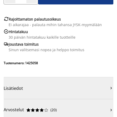

Rajoittamaton palautusoikeus
Ei aikarajaa - palauta mihin tahansa JYSK-myymälään

Hintatakuu
30 päivän hintatakuu kaikille tuotteille

Joustava toimitus
Sinun valitsemasi nopea ja helppo toimitus
Tuotenumero: 1425058
Lisätiedot

Arvostelut
(
20
)










