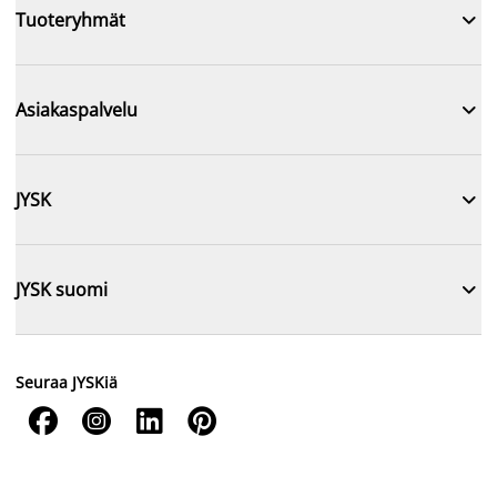

Tuoteryhmät

Asiakaspalvelu

JYSK

JYSK suomi
Seuraa JYSKiä



