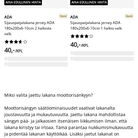
AINA EDULLINEN HINTA
AINA EDULLINEN HINTA
Gold
Gold
ADA
ADA
Sijauspatjalakana jersey ADA
Sijauspatjalakana jersey ADA
180x200x6-10cm 2 halkiota
180x200x6-10cm 1 halkio valk.
valk.




















40,-
/KPL
40,-
/KPL
Miksi valita jaettu lakana moottorisänkyyn?
Moottorisängyn säätöominaisuudet vaativat lakanalta
joustavuutta ja mukautuvuutta. Jaettu lakana mahdollistaa
sängyn pää- ja jalkaosien itsenäisen liikkumisen ilman, että
lakana kiristyy tai irtoaa. Tämä parantaa nukkumismukavuutta
ja pidentää lakanan käyttöikää. Lisäksi jaetut lakanat on