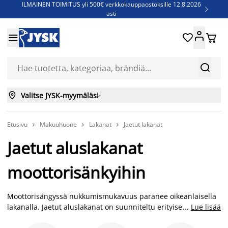
ILMAINEN TOIMITUS yli 500€ verkkokauppaostoksille 12.8.2026

asti
Parempiin uniin - Säästä jopa 60%





Sijauspatjoja - Säästä jopa 60%

Jenkkisänkyjä - Säästä jopa 60%



Valitse JYSK-myymäläsi

Etusivu
Makuuhuone
Lakanat
Jaetut lakanat



Jaetut aluslakanat
moottorisänkyihin
Moottorisängyssä nukkumismukavuus paranee oikeanlaisella
lakanalla. Jaetut aluslakanat on suunniteltu erityisesti
...
Lue lisää
moottorisänkyihin, joissa sängyn puoliskot liikkuvat