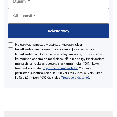
Etunimi
*
Sähköposti
*
Rekisteröidy
Haluan vastaanottaa viestintää, mukaan lukien
henkilökohtaisesti räätälöityjä viestejä, jotka perustuvat
henkilökohtaisiin tietoihini ja käyttäytymiseeni, sähköpostitse ja
kolmannen osapuolen medioissa. Näihin sisältyy inspiraatiota,
mahtavia tarjouksia, uutuuksia ja kampanjoita JYSK:n koko
tuotevalikoimasta.
myynti- ja toimitusehdot
. Voin aina
peruuttaa suostumukseni JYSK:n verkkosivustolla. Voin lukea
lisää siitä, miten JYSK käsittelee
Tietosuojakäytäntö
.